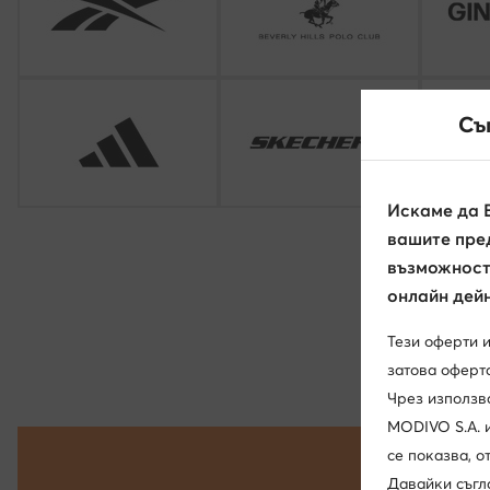
Съ
Искаме да 
вашите пред
възможност 
онлайн дейн
Тези оферти 
затова оферта
Чрез използв
MODIVO S.A. 
се показва, 
Давайки съгл