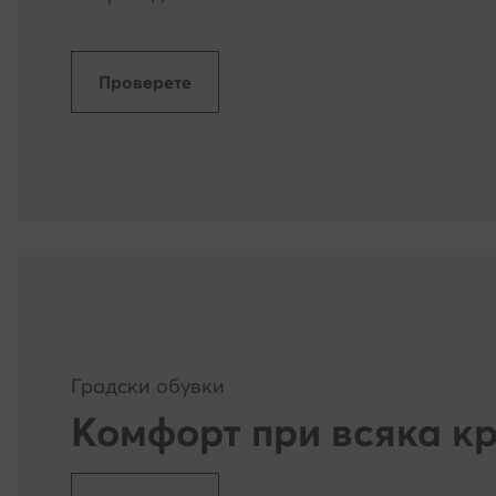
си сътрудничи
време на изп
използваме та
Проверете
дайте ни изри
разрешите то
Кога можете д
Съгласието мо
законосъобра
Какво ако се
Отказът от ""
интереси, не 
Градски обувки
или други сай
Комфорт при всяка к
са съобразен
Как ще работи