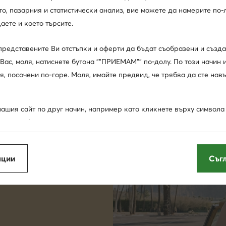
, пазарния и статистически анализ, вие можете да намерите по-л
аете и което търсите.
представените Ви отстъпки и оферти да бъдат съобразени и създ
Вас, моля, натиснете бутона ""ПРИЕМАМ"" по-долу. По този начин 
я, посочени по-горе. Моля, имайте предвид, че трябва да сте нав
ашия сайт по друг начин, например като кликнете върху символа "
 това табло, ще позволите на нас и на нашите партньори да изпо
""бисквитки"" и да обработваме събраните по този начин данни са
съобразени с Вашите нужди реклами и съобщения и да подобряв
пции
Съг
а представената ви информация (чието съдържание обаче няма да
а избора Ви като потребител), освен ако настройките на Вашия б
направим това.
мация по-долу и в раздел ""Други опции"" (включително възможн
ъгласията си). Разбира се, можете също така да управлявате съгл