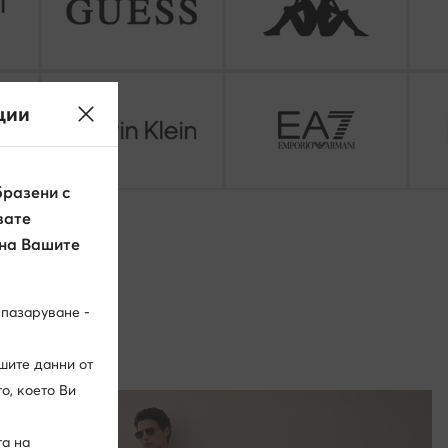
ции
разени с
вате
 на Вашите
 пазаруване -
шите данни от
о, което Ви
та на