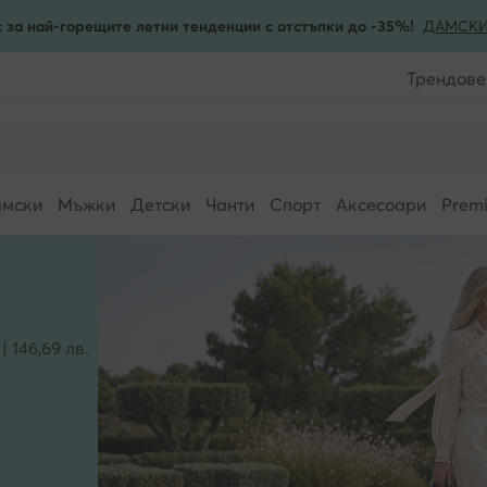
 за най-горещите летни тенденции с отстъпки до -35%!
ДАМСК
Трендове
мски
Мъжки
Детски
Чанти
Спорт
Аксесоари
Prem
 146,69 лв.