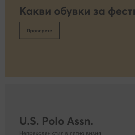
раздела Полит
Какви обувки за фест
доброволно. 
могат да бъда
на обработкат
Проверете
https://eobuvk
списъка на н
Какви данни 
www.modivo.b
Вашия компют
използването 
персонализир
автоматизира
за да можем 
U.S. Polo Assn.
без обаче да 
съгласие за т
Непреходен стил в лятна визия
представената