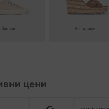
Кецове
Еспадрили
ивни цени