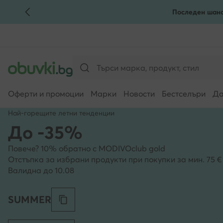
Последен шанс
КЪМ ОСНОВНОТО СЪДЪРЖАНИЕ
КЪМ ТЪРСЕНЕ
Оферти и промоции
Марки
Новости
Бестселъри
Да
Най-горещите летни тенденции
До -35%
Повече? 10% обратно с MODIVOclub gold
Отстъпка за избрани продукти при покупки за мин. 75 € |
Валидна до 10.08
SUMMER