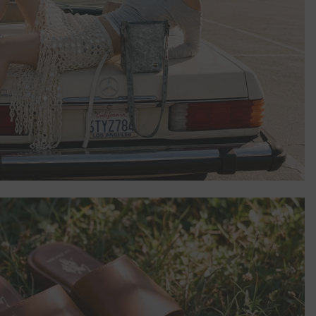
ласие е
съгласия
ъобразността
наете и със
мацията от
з
телно чрез
ата дейност,
е Клиенти,
отделно
то на
ори, с които