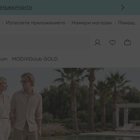
И
МЪЖКИ
ЧАНТИ
Изтеглете приложението
Намери магазин
Помощ
ium
MODIVOclub GOLD