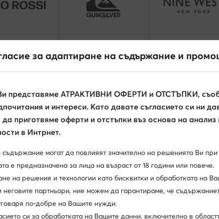
гласие за адаптиране на съдържание и промо
Ви представяме АТРАКТИВНИ ОФЕРТИ и ОТСТЪПКИ, съоб
почитания и интереси. Като давате съгласието си ни да
да приготвяме оферти и отстъпки въз основа на анализ
Вижте всички
ости в Интрнет.
и съдържание могат да повлияят значително на решенията Ви при
та е предназначена за лица на възраст от 18 години или повече.
ане на решения и технологии като бисквитки и обработката на Ва
и неговите партньори, ние можем да гарантираме, че съдържаниет
отговаря по-добре на Вашите нужди.
асието си за обработката на Вашите данни, включително в област