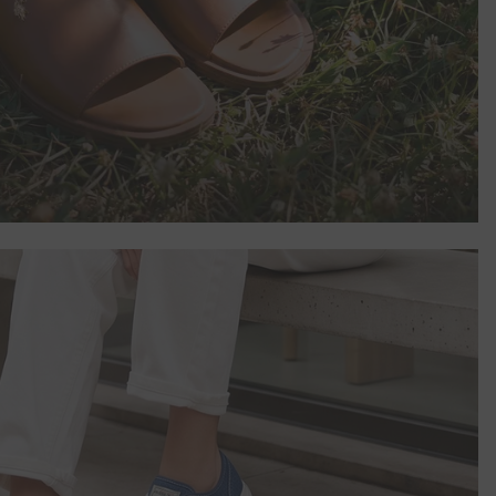
ройство по
 да
 Вас, моля,
йт и ни
ки""?
яе на
азени с Вашите
вате нашия
 но те няма да