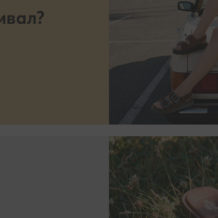
ика за поверителност. Моля, имайте предвид, че даването на съг
ивал?
Ние се грижим за поверителността на личните Ви данни и Вашите 
т оттеглени по всяко време, но това няма да повлияе на законос
а, която сме извършили преди оттеглянето. Научете повече на
i.bg/b/politika-za-poveritelnost
. На този адрес можете да се запоз
ашите партньори.
обработваме?
g използва технологии, които съхраняват и имат достъп до инфор
ър или друго свързано с интернет устройство (по-специално чре
на бисквитки) за Вашите онлайн дейности, за да Ви предоставя
ани реклами, да оценява определена информация за Вас, включи
на обработка на лични данни, т.е. профилиране (анализираме Ваш
да се адаптираме по-добре към определени, общи групи от нашит
влияем значително на техните решения - освен ако не ни дадете 
ова), пазарни и статистически анализи и да подобряваме качество
 Ви информация. Тази технология се използва и от нашите партнь