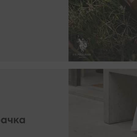
м, които също могат да инсталират такива файлове на Вашето уст
олзването на нашите услуги. За да можем ние и нашите партньори
зи технология за целите на предоставяне на електронни услуги за
чното си съгласие за това, например като влезете на нашия уебса
ва в настройките на Вашия браузър.
а оттеглите съгласието си за използване на файловете ""бисквит
же да бъде оттеглено по всяко време - това обаче няма да повли
зността на обработката, която сме извършили преди оттеглянето.
 откажете от файловете ""бисквитки""?
бисквитките"", които ни позволяват да показваме реклами, съобр
означава, че няма да получавате никакви реклами, когато използ
тове - в този случай все още ще получавате същия брой реклами,
рачка
и с Вашите настоящи нужди и предпочитания.
 нашият сайт без съгласието за ползване на ""бисквитки""?