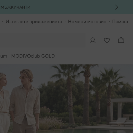
И
МЪЖКИ
ЧАНТИ
Изтеглете приложението
Намери магазин
Помощ
ium
MODIVOclub GOLD