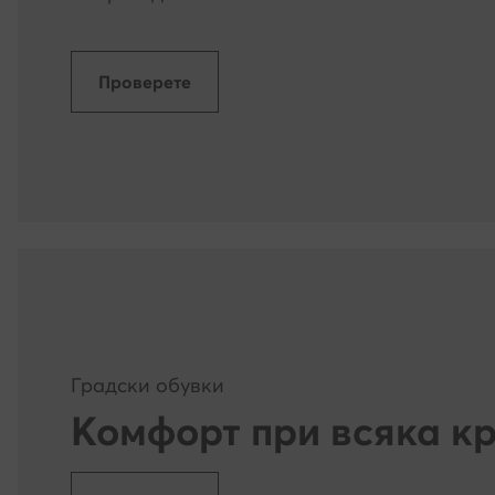
си сътрудничи
време на изп
използваме та
Проверете
дайте ни изри
разрешите то
Кога можете д
Съгласието мо
законосъобра
Какво ако се
Отказът от ""
интереси, не 
Градски обувки
или други сай
Комфорт при всяка к
са съобразен
Как ще работи