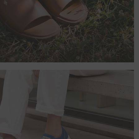
ройство по
 да
 Вас, моля,
йт и ни
ки""?
яе на
азени с Вашите
вате нашия
 но те няма да