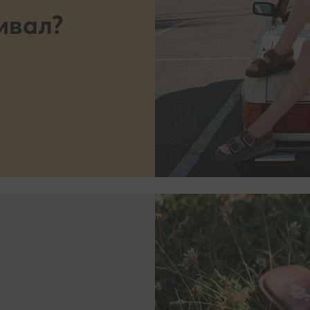
ика за поверителност. Моля, имайте предвид, че даването на съг
ивал?
Ние се грижим за поверителността на личните Ви данни и Вашите 
т оттеглени по всяко време, но това няма да повлияе на законос
а, която сме извършили преди оттеглянето. Научете повече на
i.bg/b/politika-za-poveritelnost
. На този адрес можете да се запоз
ашите партньори.
обработваме?
g използва технологии, които съхраняват и имат достъп до инфор
ър или друго свързано с интернет устройство (по-специално чре
на бисквитки) за Вашите онлайн дейности, за да Ви предоставя
ани реклами, да оценява определена информация за Вас, включи
на обработка на лични данни, т.е. профилиране (анализираме Ваш
да се адаптираме по-добре към определени, общи групи от нашит
влияем значително на техните решения - освен ако не ни дадете 
ова), пазарни и статистически анализи и да подобряваме качество
 Ви информация. Тази технология се използва и от нашите партнь