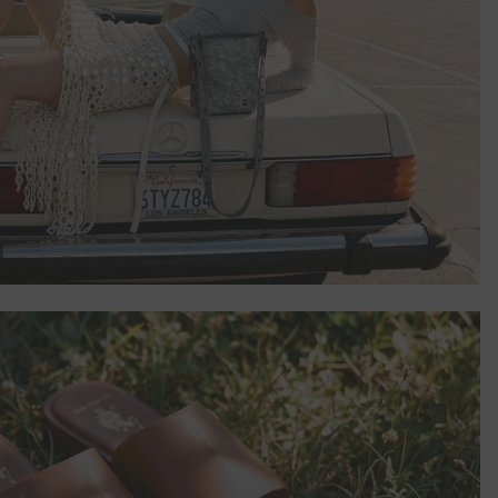
ласие е
съгласия
ъобразността
наете и със
мацията от
з
телно чрез
ата дейност,
е Клиенти,
отделно
то на
ори, с които