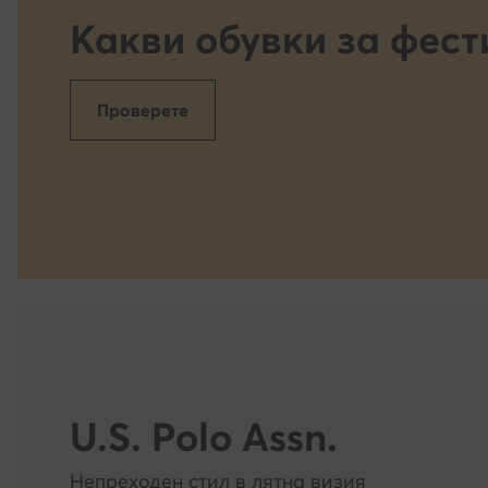
раздела Полит
Какви обувки за фест
доброволно. 
могат да бъда
на обработкат
Проверете
https://eobuvk
списъка на н
Какви данни 
www.modivo.b
Вашия компют
използването 
персонализир
автоматизира
за да можем 
U.S. Polo Assn.
без обаче да 
съгласие за т
Непреходен стил в лятна визия
представената