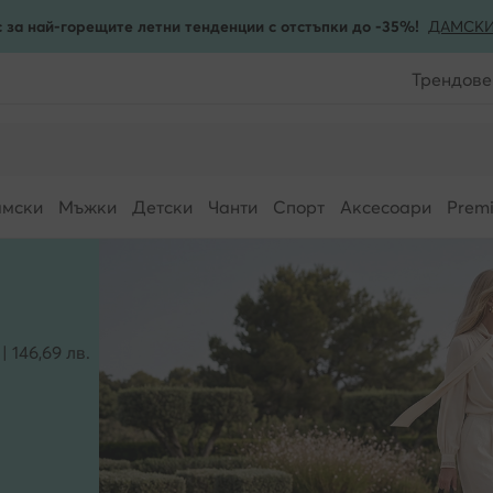
 за най-горещите летни тенденции с отстъпки до -35%!
ДАМСК
Трендове
мски
Мъжки
Детски
Чанти
Спорт
Аксесоари
Prem
 146,69 лв.