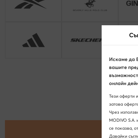
Съ
Искаме да 
вашите пред
възможност 
онлайн дейн
Тези оферти 
затова оферта
Чрез използв
MODIVO S.A. 
се показва, 
Давайки съгл