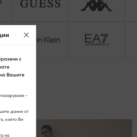
ции
разени с
вате
 на Вашите
 пазаруване -
шите данни от
о, което Ви
та на