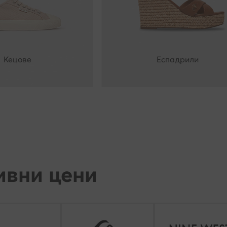
Кецове
Еспадрили
ивни цени