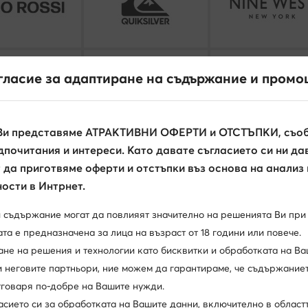
гласие за адаптиране на съдържание и промо
Ви представяме АТРАКТИВНИ ОФЕРТИ и ОТСТЪПКИ, съоб
почитания и интереси. Като давате съгласието си ни да
да приготвяме оферти и отстъпки въз основа на анализ
Вижте всички
ости в Интрнет.
и съдържание могат да повлияят значително на решенията Ви при
та е предназначена за лица на възраст от 18 години или повече.
ане на решения и технологии като бисквитки и обработката на Ва
и неговите партньори, ние можем да гарантираме, че съдържаниет
отговаря по-добре на Вашите нужди.
асието си за обработката на Вашите данни, включително в област