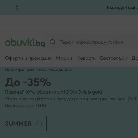
Последен шанс
КЪМ ОСНОВНОТО СЪДЪРЖАНИЕ
КЪМ ТЪРСЕНЕ
Оферти и промоции
Марки
Новости
Бестселъри
Да
Най-горещите летни тенденции
До -35%
Повече? 10% обратно с MODIVOclub gold
Отстъпка за избрани продукти при покупки за мин. 75 € |
Валидна до 10.08
SUMMER