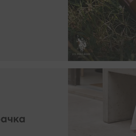
м, които също могат да инсталират такива файлове на Вашето уст
олзването на нашите услуги. За да можем ние и нашите партньори
зи технология за целите на предоставяне на електронни услуги за
чното си съгласие за това, например като влезете на нашия уебса
ва в настройките на Вашия браузър.
а оттеглите съгласието си за използване на файловете ""бисквит
же да бъде оттеглено по всяко време - това обаче няма да повли
зността на обработката, която сме извършили преди оттеглянето.
 откажете от файловете ""бисквитки""?
бисквитките"", които ни позволяват да показваме реклами, съобр
означава, че няма да получавате никакви реклами, когато използ
тове - в този случай все още ще получавате същия брой реклами,
рачка
и с Вашите настоящи нужди и предпочитания.
 нашият сайт без съгласието за ползване на ""бисквитки""?