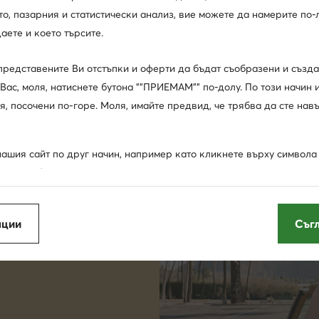
, пазарния и статистически анализ, вие можете да намерите по-л
аете и което търсите.
представените Ви отстъпки и оферти да бъдат съобразени и създ
Вас, моля, натиснете бутона ""ПРИЕМАМ"" по-долу. По този начин 
я, посочени по-горе. Моля, имайте предвид, че трябва да сте нав
ашия сайт по друг начин, например като кликнете върху символа "
 това табло, ще позволите на нас и на нашите партньори да изпо
""бисквитки"" и да обработваме събраните по този начин данни са
съобразени с Вашите нужди реклами и съобщения и да подобряв
пции
Съг
а представената ви информация (чието съдържание обаче няма да
а избора Ви като потребител), освен ако настройките на Вашия б
направим това.
мация по-долу и в раздел ""Други опции"" (включително възможн
ъгласията си). Разбира се, можете също така да управлявате съгл