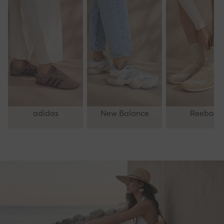
adidas
New Balance
Reebok