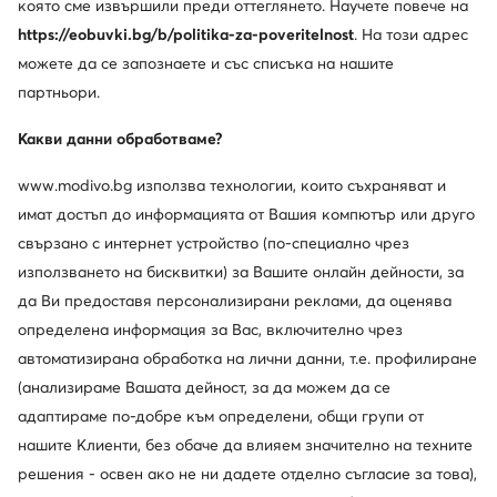
която сме извършили преди оттеглянето. Научете повече на
https://eobuvki.bg/b/politika-za-poveritelnost
. На този адрес
можете да се запознаете и със списъка на нашите
партньори.
Обслужване на клиенти
Какви данни обработваме?
За нас
www.modivo.bg използва технологии, които съхраняват и
Информации
имат достъп до информацията от Вашия компютър или друго
свързано с интернет устройство (по-специално чрез
използването на бисквитки) за Вашите онлайн дейности, за
да Ви предоставя персонализирани реклами, да оценява
определена информация за Вас, включително чрез
автоматизирана обработка на лични данни, т.е. профилиране
(анализираме Вашата дейност, за да можем да се
адаптираме по-добре към определени, общи групи от
нашите Клиенти, без обаче да влияем значително на техните
Смени държавата: България (BG)
решения - освен ако не ни дадете отделно съгласие за това),