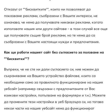
Отказът от ""бисквитките"", които ни позволяват да
показваме реклами, съобразени с Вашите интереси, не
означава, че няма да получавате никакви реклами, когато
използвате нашия или други сайтове - в този случай все още
ще получавате същия брой реклами, но те няма да са
съобразени с Вашите настоящи нужди и предпочитания.
Как ще работи нашият сайт без съгласието за ползване на
""бисквитки""?
Въпреки, че не сте ни дали съгласието си, ние можем да
съхраняваме на Вашето устройство файлове, които са
необходими само за правилното функциониране на нашия
уебсайт (например свързани с предпочитаните от Вас
езикови настройки, попълване на формуляри и т.н.). Можете
да промените тези настройки в уеб браузъра си, но тогава
някои части на нашия уебсайт няма да функционират