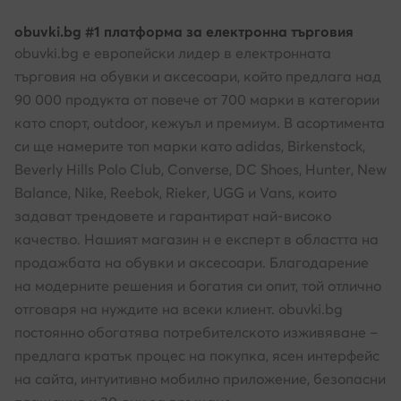
obuvki.bg #1 платформа за електронна търговия
obuvki.bg е европейски лидер в електронната
търговия на обувки и аксесоари, който предлага над
90 000 продукта от повече от 700 марки в категории
като спорт, outdoor, кежуъл и премиум. В асортимента
си ще намерите топ марки като adidas, Birkenstock,
Beverly Hills Polo Club, Converse, DC Shoes, Hunter, New
Balance, Nike, Reebok, Rieker, UGG и Vans, които
задават трендовете и гарантират най-високо
качество. Нашият магазин н е експерт в областта на
продажбата на обувки и аксесоари. Благодарение
на модерните решения и богатия си опит, той отлично
отговаря на нуждите на всеки клиент. obuvki.bg
постоянно обогатява потребителското изживяване –
предлага кратък процес на покупка, ясен интерфейс
на сайта, интуитивно мобилно приложение, безопасни