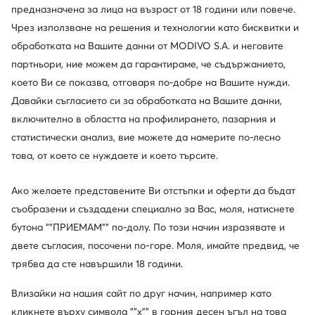
предназначена за лица на възраст от 18 години или повече.
Чрез използване на решения и технологии като бисквитки и
обработката на Вашите данни от MODIVO S.A. и неговите
партньори, ние можем да гарантираме, че съдържанието,
което Ви се показва, отговаря по-добре на Вашите нужди.
Давайки съгласието си за обработката на Вашите данни,
включително в областта на профилирането, пазарния и
статистически анализ, вие можете да намерите по-лесно
това, от което се нуждаете и което търсите.
Ако желаете представените Ви отстъпки и оферти да бъдат
съобразени и създадени специално за Вас, моля, натиснете
бутона ""ПРИЕМАМ"" по-долу. По този начин изразявате и
Един клуб, предимства на много места.
двете съгласия, посочени по-горе. Моля, имайте предвид, че
Промоции само за членовете на клуба, удължен
трябва да сте навършили 18 години.
срок за връщане и много повече. Отключете
MODIVOclub GOLD и получавайте
Влизайки на нашия сайт по друг начин, например като
възстановяване на средства при всяка покупка!
кликнете върху символа ""x"" в горния десен ъгъл на това