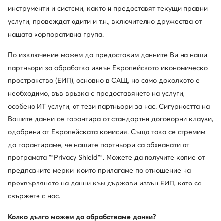
инструменти и системи, както и предоставят текущи правни
услуги, провеждат одити и т.н., включително дружества от
нашата корпоративна група.
По изключение можем да предоставим данните Ви на наши
партньори за обработка извън Европейското икономическо
пространство (ЕИП), основно в САЩ, но само доколкото е
необходимо, във връзка с предоставянето на услуги,
особено ИТ услуги, от тези партньори за нас. Сигурността на
Вашите данни се гарантира от стандартни договорни клаузи,
одобрени от Европейската комисия. Също така се стремим
да гарантираме, че нашите партньори са обхванати от
програмата ""Privacy Shield"". Можете да получите копие от
предпазните мерки, които прилагаме по отношение на
прехвърлянето на данни към държави извън ЕИП, като се
свържете с нас.
Колко дълго можем да обработваме данни?