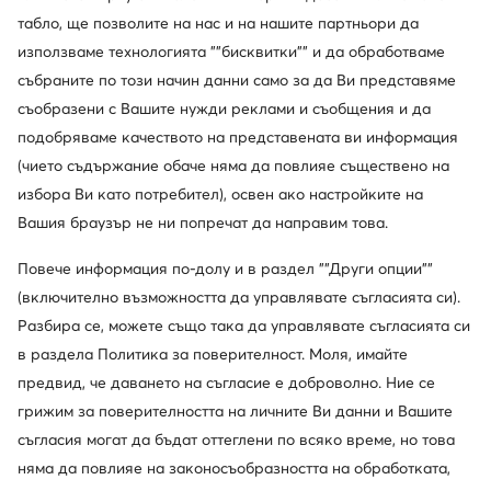
Използвайте MODIVOclub
Научете повече
табло, ще позволите на нас и на нашите партньори да
използваме технологията ""бисквитки"" и да обработваме
събраните по този начин данни само за да Ви представяме
Отстъпки само
съобразени с Вашите нужди реклами и съобщения и да
за членовете на клуба
подобряваме качеството на представената ви информация
(чието съдържание обаче няма да повлияе съществено на
30 дни за връщане за членовете на клуба
избора Ви като потребител), освен ако настройките на
14 дни за останалите
Вашия браузър не ни попречат да направим това.
10% кешбек в MODIVOclub GOLD
Повече информация по-долу и в раздел ""Други опции""
онлайн, стационарно, през цялата година
(включително възможността да управлявате съгласията си).
Разбира се, можете също така да управлявате съгласията си
Кешбекът се комбинира с всяка
в раздела Политика за поверителност. Моля, имайте
промоция и разпродажба
предвид, че даването на съгласие е доброволно. Ние се
грижим за поверителността на личните Ви данни и Вашите
съгласия могат да бъдат оттеглени по всяко време, но това
Изтеглете приложение
няма да повлияе на законосъобразността на обработката,