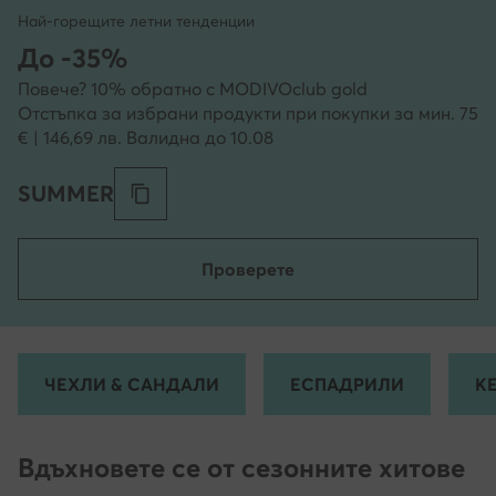
Най-горещите летни тенденции
До -35%
Повече? 10% обратно с MODIVOclub gold
Отстъпка за избрани продукти при покупки за мин. 75
€ | 146,69 лв. Валидна до 10.08
SUMMER
Проверете
ЧЕХЛИ & САНДАЛИ
ЕСПАДРИЛИ
К
Вдъхновете се от сезонните хитове