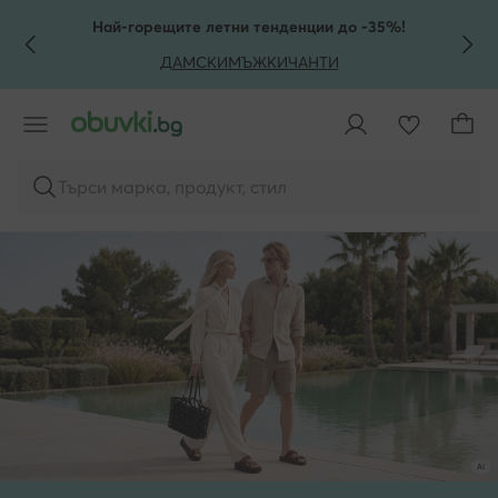
КЪМ ОСНОВНОТО СЪДЪРЖАНИЕ
КЪМ ТЪРСЕНЕ
Най-горещите летни тенденции до -35%!
ДАМСКИ
МЪЖКИ
ЧАНТИ
Търси марка, продукт, стил