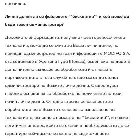
правилно.
Лични данни ли са файловете ""бисквитки"" и кой може да
бъде техен администратор?
Доколкото информацията, получена чрез горепосочената
технология, може да се счита за Ваши лични данни, по
принцип администратор на тази информация е MODIVO S.A.
със седалище в Жельона Гура (Полша), освен ако не дадете
допълнително съгласие за обработката ѝ от нашите
партньори, като в този случай те също могат да станат
администратори на Вашите лични данни. Съществуват
няколко основания за обработка на получените по този
начин лични данни. От една страна, основанието за
обработката им е Вашето съгласие за използване на
технологията, основно с помощта на ""бисквитки"", и нашият
легитимен интерес, който се състои в необходимостта да се
гарантира най-високо качество на съдържанието,