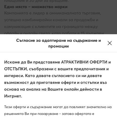
плащания и 30 дни за връщане.
Едно място – множество марки
Компанията е лидер в омниканалната търговия,
успешно комбинирайки канали за продажби и
комуникация с клиентите на границата между
офлайн и онлайн света, като работи в 15 държави.
Магазините на обувки.bg се намират в 49 локации в
Съгласие за адаптиране на съдържание и
промоции
България и в чужбина, включително в Чехия, Румъния,
както и в Латвия и Словакия. Бъдете още по-близо
до топ марките с obuvki.bg.
Искаме да Ви представяме АТРАКТИВНИ ОФЕРТИ и
ОТСТЪПКИ, съобразени с вашите предпочитания и
интереси. Като давате съгласието си ни давате
възможност да приготвяме оферти и отстъпки въз
основа на анализ на Вашите онлайн дейности в
Интрнет.
Тези оферти и съдържание могат да повлияят значително на
решенията Ви при пазаруване - затова офертата е