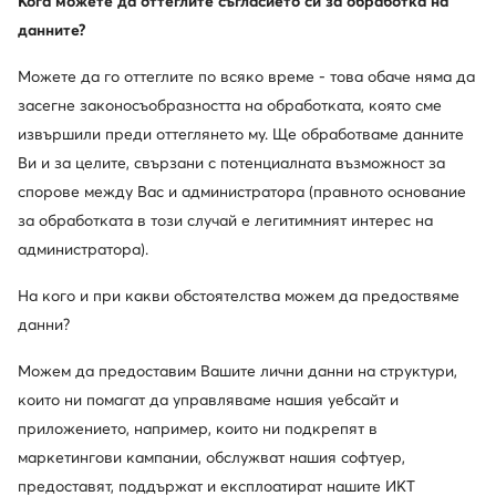
Кога можете да оттеглите съгласието си за обработка на
данните?
Можете да го оттеглите по всяко време - това обаче няма да
засегне законосъобразността на обработката, която сме
извършили преди оттеглянето му. Ще обработваме данните
Ви и за целите, свързани с потенциалната възможност за
спорове между Вас и администратора (правното основание
за обработката в този случай е легитимният интерес на
администратора).
На кого и при какви обстоятелства можем да предоствяме
данни?
Можем да предоставим Вашите лични данни на структури,
които ни помагат да управляваме нашия уебсайт и
приложението, например, които ни подкрепят в
маркетингови кампании, обслужват нашия софтуер,
предоставят, поддържат и експлоатират нашите ИКТ