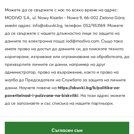
Можете да се свържете с нас по всяко време на адрес:
MODIVO S.A., ul. Nowy Kisielin - Nowa 9, 66-002 Zielona Góra;
имейл адрес: info@obuvki.bg, телефон: 052/953169. Можете
да се свържете с нашето длъжностно лице по защита на
данните по електронна поща: iod@modivo.com. Също така
имате право на достъп до данните си, да поискате тяхното
коригиране, изтриване или ограничаване на обработката, да
прехвърлите личните си данни, например на друг
администратор, право на възражение, както и право на
жалба до Председателя на Службата за защита на личните
данни. Научете повече на
https://obuvki.bg/b/politika-za-
poveritelnost-i-polzvane-na-biskvitki
. На този адрес можете
да се запознаете и със списъка на нашите партньори.
Съгласен съм