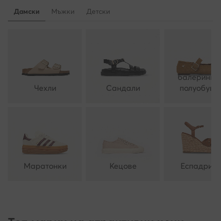
Дамски
Мъжки
Детски
балеринки 
Чехли
Сандали
полуобувк
Маратонки
Кецове
Еспадрил