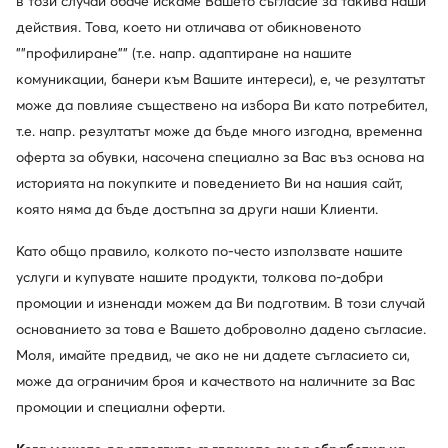
в този случай обаче искаме Вашето съгласие за такива наши
действия. Това, което ни отличава от обикновеното
""профилиране"" (т.е. напр. адаптиране на нашите
комуникации, банери към Вашите интереси), е, че резултатът
може да повлияе съществено на избора Ви като потребител,
т.е. напр. резултатът може да бъде много изгодна, временна
оферта за обувки, насочена специално за Вас въз основа на
историята на покупките и поведението Ви на нашия сайт,
която няма да бъде достъпна за други наши Клиенти.
Като общо правило, колкото по-често използвате нашите
услуги и купувате нашите продукти, толкова по-добри
промоции и изненади можем да Ви подготвим. В този случай
основанието за това е Вашето доброволно дадено съгласие.
Моля, имайте предвид, че ако не ни дадете съгласието си,
може да ограничим броя и качеството на наличните за Вас
промоции и специални оферти.