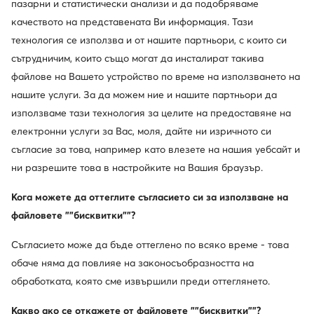
пазарни и статистически анализи и да подобряваме
качеството на представената Ви информация. Тази
© obuvki.bg 2026
технология се използва и от нашите партньори, с които си
Регламент
Промени настройките
Политика за поверителност
сътрудничим, които също могат да инсталират такива
файлове на Вашето устройство по време на използването на
нашите услуги. За да можем ние и нашите партньори да
използваме тази технология за целите на предоставяне на
електронни услуги за Вас, моля, дайте ни изричното си
съгласие за това, например като влезете на нашия уебсайт и
ни разрешите това в настройките на Вашия браузър.
Кога можете да оттеглите съгласието си за използване на
файловете ""бисквитки""?
Съгласието може да бъде оттеглено по всяко време - това
обаче няма да повлияе на законосъобразността на
обработката, която сме извършили преди оттеглянето.
Какво ако се откажете от файловете ""бисквитки""?