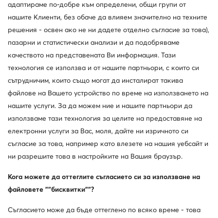
Смени държавата: България (BG)
адаптираме по-добре към определени, общи групи от
нашите Клиенти, без обаче да влияем значително на техните
решения - освен ако не ни дадете отделно съгласие за това),
пазарни и статистически анализи и да подобряваме
© obuvki.bg 2026
Регламент
Промени настройките
качеството на представената Ви информация. Тази
Политика за поверителност
технология се използва и от нашите партньори, с които си
сътрудничим, които също могат да инсталират такива
файлове на Вашето устройство по време на използването на
нашите услуги. За да можем ние и нашите партньори да
използваме тази технология за целите на предоставяне на
електронни услуги за Вас, моля, дайте ни изричното си
съгласие за това, например като влезете на нашия уебсайт и
ни разрешите това в настройките на Вашия браузър.
Кога можете да оттеглите съгласието си за използване на
файловете ""бисквитки""?
Съгласието може да бъде оттеглено по всяко време - това