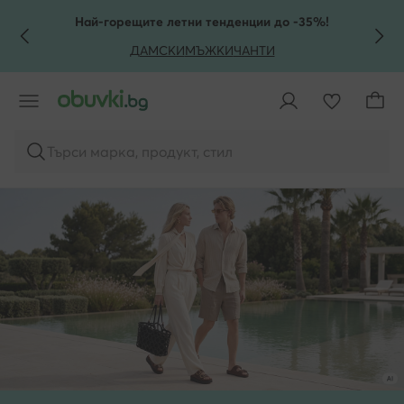
КЪМ ОСНОВНОТО СЪДЪРЖАНИЕ
КЪМ ТЪРСЕНЕ
Най-горещите летни тенденции до -35%!
ДАМСКИ
МЪЖКИ
ЧАНТИ
Търси марка, продукт, стил