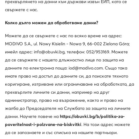
прехвърлянето на данни към държави извън ЕИП, като се
свържете с нас.
Колко дълго можем да обработваме данни?
Можете да се свържете с нас по всяко време на адрес:
MODIVO S.A., ul. Nowy Kisielin - Nowa 9, 66-002 Zielona Góra;
имейл адрес: info@obuvki.bg, телефон: 052/953169. Можете
да се свържете с нашето длъжностно лице по защита на
данните по електронна поща: iod@modivo.com. Също така
имате право на достъп до данните си, да поискате тяхното
коригиране, изтриване или ограничаване на обработката, да
прехвърлите личните си данни, например на друг
администратор, право на възражение, както и право на
жалба до Председателя на Службата за защита на личните
данни. Научете повече на
https://obuvki.bg/b/politika-za-
poveritelnost-i-polzvane-na-biskvitki
. На този адрес можете
да се запознаете и със списъка на нашите партньори.