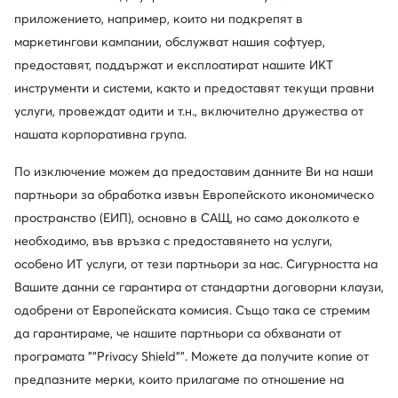
приложението, например, които ни подкрепят в
маркетингови кампании, обслужват нашия софтуер,
предоставят, поддържат и експлоатират нашите ИКТ
инструменти и системи, както и предоставят текущи правни
услуги, провеждат одити и т.н., включително дружества от
нашата корпоративна група.
По изключение можем да предоставим данните Ви на наши
партньори за обработка извън Европейското икономическо
пространство (ЕИП), основно в САЩ, но само доколкото е
необходимо, във връзка с предоставянето на услуги,
особено ИТ услуги, от тези партньори за нас. Сигурността на
Вашите данни се гарантира от стандартни договорни клаузи,
одобрени от Европейската комисия. Също така се стремим
да гарантираме, че нашите партньори са обхванати от
програмата ""Privacy Shield"". Можете да получите копие от
предпазните мерки, които прилагаме по отношение на