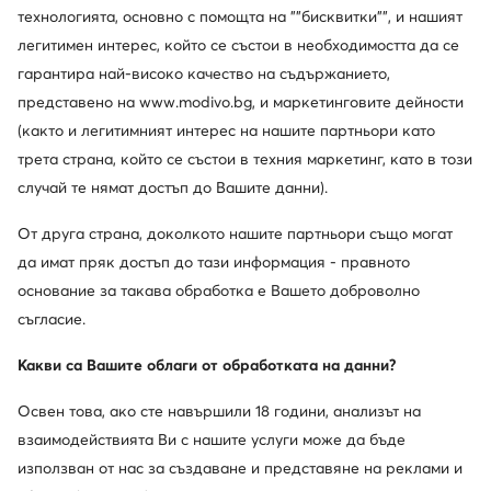
технологията, основно с помощта на ""бисквитки"", и нашият
легитимен интерес, който се състои в необходимостта да се
гарантира най-високо качество на съдържанието,
представено на www.modivo.bg, и маркетинговите дейности
(както и легитимният интерес на нашите партньори като
трета страна, който се състои в техния маркетинг, като в този
случай те нямат достъп до Вашите данни).
От друга страна, доколкото нашите партньори също могат
да имат пряк достъп до тази информация - правното
основание за такава обработка е Вашето доброволно
съгласие.
Какви са Вашите облаги от обработката на данни?
Освен това, ако сте навършили 18 години, анализът на
взаимодействията Ви с нашите услуги може да бъде
използван от нас за създаване и представяне на реклами и