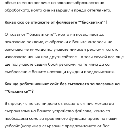
обаче няма да повлияе на законосъобразността на
обработката, която сме извършили преди оттеглянето.
Какво ако се откажете от файловете ""бисквитки""?
Отказът от ""бисквитките"", които ни позволяват да
показваме реклами, съобразени с Вашите интереси, не
означава, че няма да получавате никакви реклами, когато
използвате нашия или други сайтове - в този случай все още
ще получавате същия брой реклами, но те няма да са
съобразени с Вашите настоящи нужди и предпочитания.
Как ще работи нашият сайт без съгласието за ползване на
""бисквитки""?
Въпреки, че не сте ни дали съгласието си, ние можем да
съхраняваме на Вашето устройство файлове, които са
необходими само за правилното функциониране на нашия
уебсайт (например свързани с предпочитаните от Вас