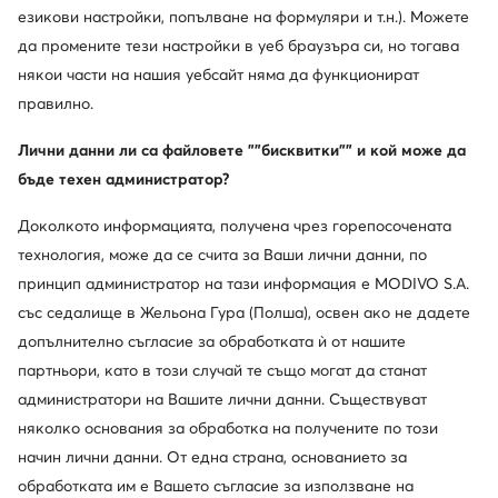
езикови настройки, попълване на формуляри и т.н.). Можете
да промените тези настройки в уеб браузъра си, но тогава
някои части на нашия уебсайт няма да функционират
правилно.
Лични данни ли са файловете ""бисквитки"" и кой може да
бъде техен администратор?
Доколкото информацията, получена чрез горепосочената
технология, може да се счита за Ваши лични данни, по
принцип администратор на тази информация е MODIVO S.A.
със седалище в Жельона Гура (Полша), освен ако не дадете
допълнително съгласие за обработката ѝ от нашите
партньори, като в този случай те също могат да станат
администратори на Вашите лични данни. Съществуват
няколко основания за обработка на получените по този
начин лични данни. От една страна, основанието за
обработката им е Вашето съгласие за използване на