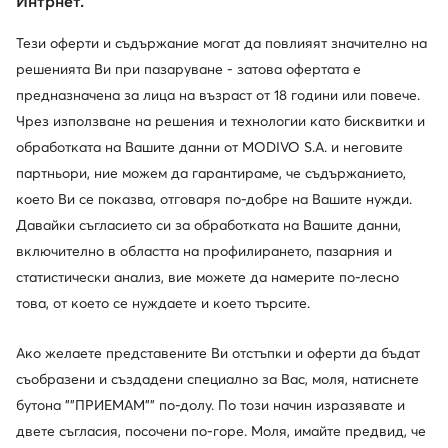
Интрнет.
Тези оферти и съдържание могат да повлияят значително на
решенията Ви при пазаруване - затова офертата е
предназначена за лица на възраст от 18 години или повече.
Чрез използване на решения и технологии като бисквитки и
обработката на Вашите данни от MODIVO S.A. и неговите
партньори, ние можем да гарантираме, че съдържанието,
което Ви се показва, отговаря по-добре на Вашите нужди.
Давайки съгласието си за обработката на Вашите данни,
включително в областта на профилирането, пазарния и
статистически анализ, вие можете да намерите по-лесно
това, от което се нуждаете и което търсите.
Ако желаете представените Ви отстъпки и оферти да бъдат
съобразени и създадени специално за Вас, моля, натиснете
Един клуб, предимства на много места.
бутона ""ПРИЕМАМ"" по-долу. По този начин изразявате и
Промоции само за членовете на клуба, удължен
двете съгласия, посочени по-горе. Моля, имайте предвид, че
срок за връщане и много повече. Отключете