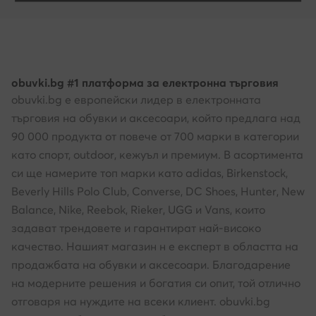
obuvki.bg #1 платформа за електронна търговия
obuvki.bg е европейски лидер в електронната
търговия на обувки и аксесоари, който предлага над
90 000 продукта от повече от 700 марки в категории
като спорт, outdoor, кежуъл и премиум. В асортимента
си ще намерите топ марки като adidas, Birkenstock,
Beverly Hills Polo Club, Converse, DC Shoes, Hunter, New
Balance, Nike, Reebok, Rieker, UGG и Vans, които
задават трендовете и гарантират най-високо
качество. Нашият магазин н е експерт в областта на
продажбата на обувки и аксесоари. Благодарение
на модерните решения и богатия си опит, той отлично
отговаря на нуждите на всеки клиент. obuvki.bg