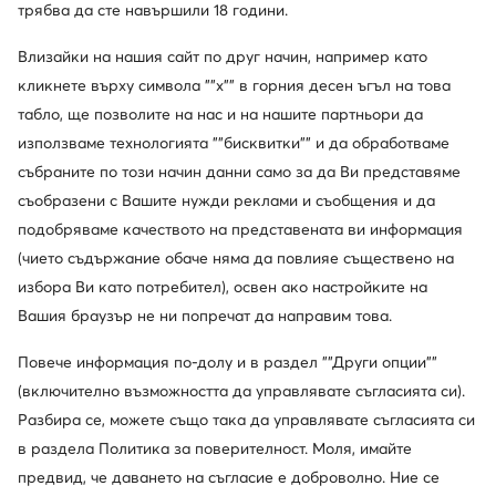
MODIVOclub GOLD и получавайте
трябва да сте навършили 18 години.
възстановяване на средства при всяка покупка!
Влизайки на нашия сайт по друг начин, например като
Използвайте MODIVOclub
Научете повече
кликнете върху символа ""x"" в горния десен ъгъл на това
табло, ще позволите на нас и на нашите партньори да
използваме технологията ""бисквитки"" и да обработваме
Отстъпки само
за членовете на клуба
събраните по този начин данни само за да Ви представяме
съобразени с Вашите нужди реклами и съобщения и да
30 дни за връщане за членовете на клуба
подобряваме качеството на представената ви информация
14 дни за останалите
(чието съдържание обаче няма да повлияе съществено на
избора Ви като потребител), освен ако настройките на
10% кешбек в MODIVOclub GOLD
Вашия браузър не ни попречат да направим това.
онлайн, стационарно, през цялата година
Повече информация по-долу и в раздел ""Други опции""
(включително възможността да управлявате съгласията си).
Кешбекът се комбинира с всяка
Разбира се, можете също така да управлявате съгласията си
промоция и разпродажба
в раздела Политика за поверителност. Моля, имайте
предвид, че даването на съгласие е доброволно. Ние се