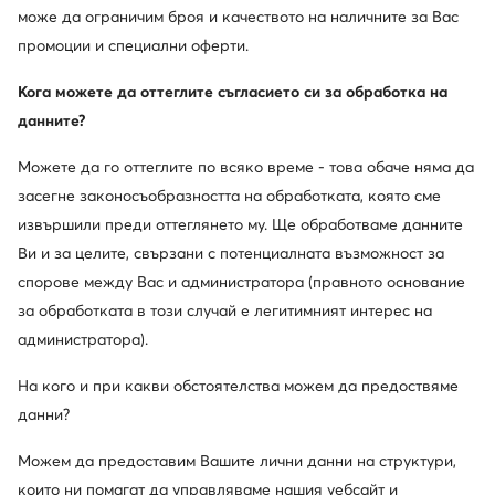
може да ограничим броя и качеството на наличните за Вас
промоции и специални оферти.
Кога можете да оттеглите съгласието си за обработка на
данните?
Можете да го оттеглите по всяко време - това обаче няма да
засегне законосъобразността на обработката, която сме
извършили преди оттеглянето му. Ще обработваме данните
Ви и за целите, свързани с потенциалната възможност за
спорове между Вас и администратора (правното основание
за обработката в този случай е легитимният интерес на
администратора).
На кого и при какви обстоятелства можем да предоствяме
данни?
Можем да предоставим Вашите лични данни на структури,
които ни помагат да управляваме нашия уебсайт и