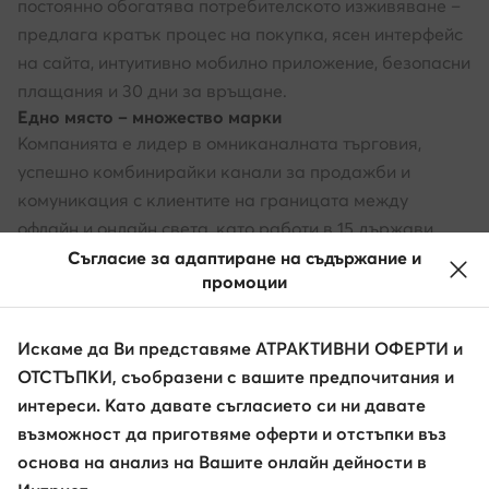
постоянно обогатява потребителското изживяване –
предлага кратък процес на покупка, ясен интерфейс
на сайта, интуитивно мобилно приложение, безопасни
плащания и 30 дни за връщане.
Едно място – множество марки
Компанията е лидер в омниканалната търговия,
успешно комбинирайки канали за продажби и
комуникация с клиентите на границата между
офлайн и онлайн света, като работи в 15 държави.
Магазините на обувки.bg се намират в 49 локации в
Съгласие за адаптиране на съдържание и
промоции
България и в чужбина, включително в Чехия, Румъния,
както и в Латвия и Словакия. Бъдете още по-близо
до топ марките с obuvki.bg.
Искаме да Ви представяме АТРАКТИВНИ ОФЕРТИ и
ОТСТЪПКИ, съобразени с вашите предпочитания и
интереси. Като давате съгласието си ни давате
възможност да приготвяме оферти и отстъпки въз
основа на анализ на Вашите онлайн дейности в