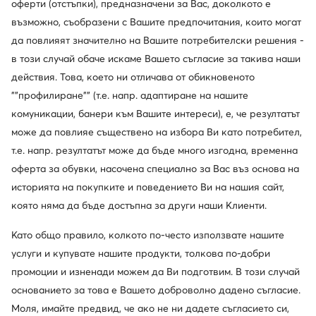
оферти (отстъпки), предназначени за Вас, доколкото е
възможно, съобразени с Вашите предпочитания, които могат
да повлияят значително на Вашите потребителски решения -
в този случай обаче искаме Вашето съгласие за такива наши
действия. Това, което ни отличава от обикновеното
""профилиране"" (т.е. напр. адаптиране на нашите
комуникации, банери към Вашите интереси), е, че резултатът
може да повлияе съществено на избора Ви като потребител,
т.е. напр. резултатът може да бъде много изгодна, временна
оферта за обувки, насочена специално за Вас въз основа на
историята на покупките и поведението Ви на нашия сайт,
която няма да бъде достъпна за други наши Клиенти.
Като общо правило, колкото по-често използвате нашите
услуги и купувате нашите продукти, толкова по-добри
промоции и изненади можем да Ви подготвим. В този случай
основанието за това е Вашето доброволно дадено съгласие.
Моля, имайте предвид, че ако не ни дадете съгласието си,