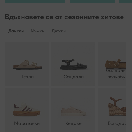
Вдъхновете се от сезонните хитове
Дамски
Мъжки
Детски
балеринки 
Чехли
Сандали
полуобувк
Маратонки
Кецове
Еспадрил