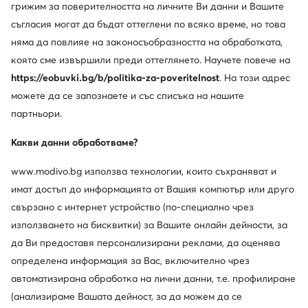
грижим за поверителността на личните Ви данни и Вашите
Изтеглете приложение
съгласия могат да бъдат оттеглени по всяко време, но това
няма да повлияе на законосъобразността на обработката,
която сме извършили преди оттеглянето. Научете повече на
https://eobuvki.bg/b/politika-za-poveritelnost
. На този адрес
можете да се запознаете и със списъка на нашите
Обслужване на клиенти
партньори.
За нас
Какви данни обработваме?
Информации
www.modivo.bg използва технологии, които съхраняват и
имат достъп до информацията от Вашия компютър или друго
свързано с интернет устройство (по-специално чрез
използването на бисквитки) за Вашите онлайн дейности, за
да Ви предоставя персонализирани реклами, да оценява
определена информация за Вас, включително чрез
автоматизирана обработка на лични данни, т.е. профилиране
(анализираме Вашата дейност, за да можем да се