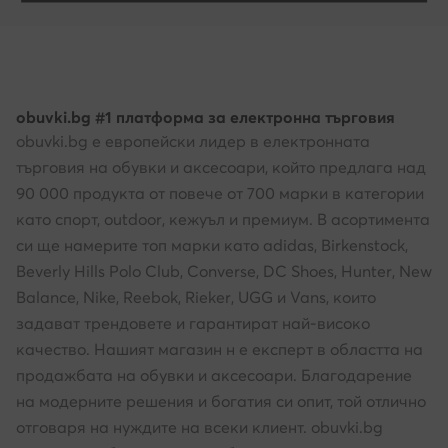
obuvki.bg #1 платформа за електронна търговия
obuvki.bg е европейски лидер в електронната
търговия на обувки и аксесоари, който предлага над
90 000 продукта от повече от 700 марки в категории
като спорт, outdoor, кежуъл и премиум. В асортимента
си ще намерите топ марки като adidas, Birkenstock,
Beverly Hills Polo Club, Converse, DC Shoes, Hunter, New
Balance, Nike, Reebok, Rieker, UGG и Vans, които
задават трендовете и гарантират най-високо
качество. Нашият магазин н е експерт в областта на
продажбата на обувки и аксесоари. Благодарение
на модерните решения и богатия си опит, той отлично
отговаря на нуждите на всеки клиент. obuvki.bg