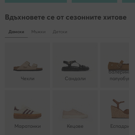
Вдъхновете се от сезонните хитове
Дамски
Мъжки
Детски
балеринки 
Чехли
Сандали
полуобувк
Маратонки
Кецове
Еспадрил