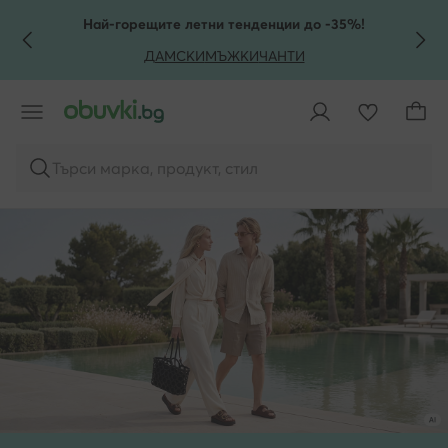
КЪМ ОСНОВНОТО СЪДЪРЖАНИЕ
КЪМ ТЪРСЕНЕ
Най-горещите летни тенденции до -35%!
ДАМСКИ
МЪЖКИ
ЧАНТИ
Търси марка, продукт, стил