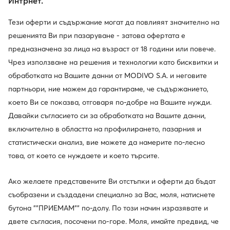
Интрнет.
Тези оферти и съдържание могат да повлияят значително на
решенията Ви при пазаруване - затова офертата е
предназначена за лица на възраст от 18 години или повече.
Чрез използване на решения и технологии като бисквитки и
обработката на Вашите данни от MODIVO S.A. и неговите
партньори, ние можем да гарантираме, че съдържанието,
което Ви се показва, отговаря по-добре на Вашите нужди.
Давайки съгласието си за обработката на Вашите данни,
включително в областта на профилирането, пазарния и
статистически анализ, вие можете да намерите по-лесно
това, от което се нуждаете и което търсите.
Ако желаете представените Ви отстъпки и оферти да бъдат
съобразени и създадени специално за Вас, моля, натиснете
Един клуб, предимства на много места.
бутона ""ПРИЕМАМ"" по-долу. По този начин изразявате и
Промоции само за членовете на клуба, удължен
двете съгласия, посочени по-горе. Моля, имайте предвид, че
срок за връщане и много повече. Отключете