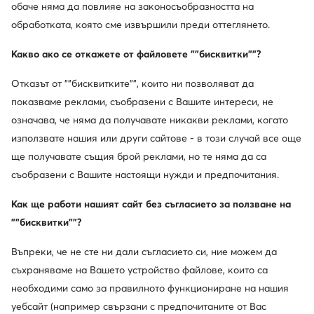
обаче няма да повлияе на законосъобразността на
обработката, която сме извършили преди оттеглянето.
Какво ако се откажете от файловете ""бисквитки""?
Отказът от ""бисквитките"", които ни позволяват да
показваме реклами, съобразени с Вашите интереси, не
означава, че няма да получавате никакви реклами, когато
използвате нашия или други сайтове - в този случай все още
ще получавате същия брой реклами, но те няма да са
съобразени с Вашите настоящи нужди и предпочитания.
Как ще работи нашият сайт без съгласието за ползване на
""бисквитки""?
Въпреки, че не сте ни дали съгласието си, ние можем да
съхраняваме на Вашето устройство файлове, които са
необходими само за правилното функциониране на нашия
уебсайт (например свързани с предпочитаните от Вас