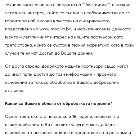
технологията, основно с помощта на ""бисквитки"", и нашият
легитимен интерес, който се състои в необходимостта да се
гарантира най-високо качество на съдържанието,
представено на www.modivo.bg, и маркетинговите дейности
(както и легитимният интерес на нашите партньори като
трета страна, който се състои в техния маркетинг, като в този
случай те нямат достъп до Вашите данни).
От друга страна, доколкото нашите партньори също могат
да имат пряк достъп до тази информация - правното
основание за такава обработка е Вашето доброволно
съгласие.
Какви са Вашите облаги от обработката на данни?
Освен това, ако сте навършили 18 години, анализът на
взаимодействията Ви с нашите услуги може да бъде
използван от нас за създаване и представяне на реклами и