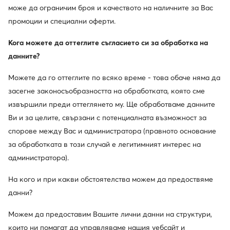
може да ограничим броя и качеството на наличните за Вас
промоции и специални оферти.
Кога можете да оттеглите съгласието си за обработка на
данните?
Можете да го оттеглите по всяко време - това обаче няма да
засегне законосъобразността на обработката, която сме
извършили преди оттеглянето му. Ще обработваме данните
Ви и за целите, свързани с потенциалната възможност за
спорове между Вас и администратора (правното основание
за обработката в този случай е легитимният интерес на
администратора).
На кого и при какви обстоятелства можем да предоствяме
данни?
Можем да предоставим Вашите лични данни на структури,
които ни помагат да управляваме нашия уебсайт и