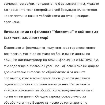
езикови настройки, попълване на формуляри и т.н.). Можете
да промените тези настройки в уеб браузъра си, но тогава
някои части на нашия уебсайт няма да функционират
правилно.
Лични данни ли са файловете ""бисквитки"" и кой може да
бъде техен администратор?
Доколкото информацията, получена чрез горепосочената
технология, може да се счита за Ваши лични данни, по
принцип администратор на тази информация е MODIVO S.A.
със седалище в Жельона Гура (Полша), освен ако не дадете
допълнително съгласие за обработката ѝ от нашите
партньори, като в този случай те също могат да станат
администратори на Вашите лични данни. Съществуват
няколко основания за обработка на получените по този
начин лични данни. От една страна, основанието за
обработката им е Вашето съгласие за използване на