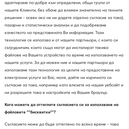
Смени държавата: България (BG)
адаптираме по-добре към определени, общи групи от
нашите Клиенти, без обаче да влияем значително на техните
решения - освен ако не ни дадете отделно съгласие за това),
пазарни и статистически анализи и да подобряваме
© obuvki.bg 2026
Регламент
Промени настройките
качеството на представената Ви информация. Тази
Политика за поверителност
технология се използва и от нашите партньори, с които си
сътрудничим, които също могат да инсталират такива
файлове на Вашето устройство по време на използването на
нашите услуги. За да можем ние и нашите партньори да
използваме тази технология за целите на предоставяне на
електронни услуги за Вас, моля, дайте ни изричното си
съгласие за това, например като влезете на нашия уебсайт и
ни разрешите това в настройките на Вашия браузър.
Кога можете да оттеглите съгласието си за използване на
файловете ""бисквитки""?
Съгласието може да бъде оттеглено по всяко време - това