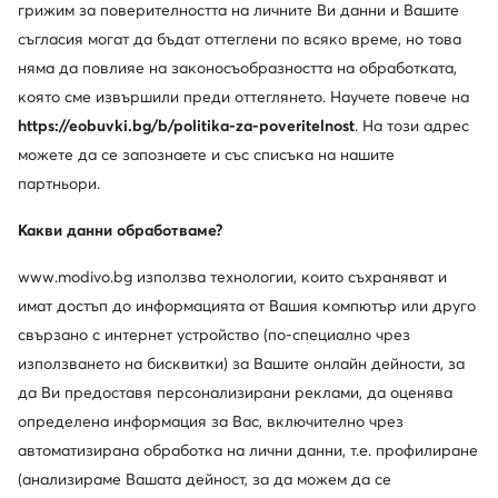
грижим за поверителността на личните Ви данни и Вашите
Изтеглете приложение
съгласия могат да бъдат оттеглени по всяко време, но това
няма да повлияе на законосъобразността на обработката,
която сме извършили преди оттеглянето. Научете повече на
https://eobuvki.bg/b/politika-za-poveritelnost
. На този адрес
можете да се запознаете и със списъка на нашите
Обслужване на клиенти
партньори.
За нас
Какви данни обработваме?
Информации
www.modivo.bg използва технологии, които съхраняват и
имат достъп до информацията от Вашия компютър или друго
свързано с интернет устройство (по-специално чрез
използването на бисквитки) за Вашите онлайн дейности, за
да Ви предоставя персонализирани реклами, да оценява
определена информация за Вас, включително чрез
автоматизирана обработка на лични данни, т.е. профилиране
(анализираме Вашата дейност, за да можем да се