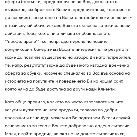
оферти (отстъпки), предназначени за Вас, доколкото е
възможно, съобразени с Вашите предпочитания, които могат
да повлияят значително на Вашите потребителски решения -
в този случай обаче искаме Вашето съгласие за такива наши
действия. Това, което ни отличава от обикновеното
""профилиране"" (т.е. напр. адаптиране на нашите
комуникации, банери към Вашите интереси), е, че резултатът
може да повлияе съществено на избора Ви като потребител,
т.е. напр. резултатът може да бъде много изгодна, временна
оферта за обувки, насочена специално за Вас въз основа на
историята на покупките и поведението Ви на нашия сайт,
която няма да бъде достъпна за други наши Клиенти.
Като общо правило, колкото по-често използвате нашите
услуги и купувате нашите продукти, толкова по-добри
промоции и изненади можем да Ви подготвим. В този случай
основанието за това е Вашето доброволно дадено съгласие.
Моля, имайте предвид, че ако не ни дадете съгласието си,