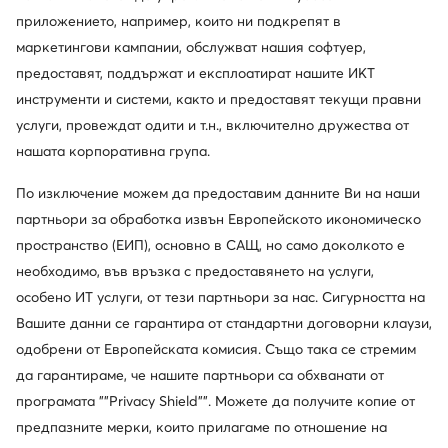
приложението, например, които ни подкрепят в
маркетингови кампании, обслужват нашия софтуер,
предоставят, поддържат и експлоатират нашите ИКТ
инструменти и системи, както и предоставят текущи правни
услуги, провеждат одити и т.н., включително дружества от
нашата корпоративна група.
По изключение можем да предоставим данните Ви на наши
партньори за обработка извън Европейското икономическо
пространство (ЕИП), основно в САЩ, но само доколкото е
необходимо, във връзка с предоставянето на услуги,
особено ИТ услуги, от тези партньори за нас. Сигурността на
Вашите данни се гарантира от стандартни договорни клаузи,
одобрени от Европейската комисия. Също така се стремим
да гарантираме, че нашите партньори са обхванати от
програмата ""Privacy Shield"". Можете да получите копие от
предпазните мерки, които прилагаме по отношение на