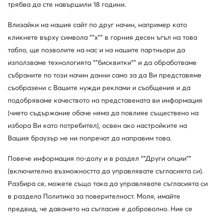
MODIVOclub GOLD и получавайте
трябва да сте навършили 18 години.
възстановяване на средства при всяка покупка!
Влизайки на нашия сайт по друг начин, например като
Използвайте MODIVOclub
Научете повече
кликнете върху символа ""x"" в горния десен ъгъл на това
табло, ще позволите на нас и на нашите партньори да
използваме технологията ""бисквитки"" и да обработваме
Отстъпки само
за членовете на клуба
събраните по този начин данни само за да Ви представяме
съобразени с Вашите нужди реклами и съобщения и да
30 дни за връщане за членовете на клуба
подобряваме качеството на представената ви информация
14 дни за останалите
(чието съдържание обаче няма да повлияе съществено на
избора Ви като потребител), освен ако настройките на
10% кешбек в MODIVOclub GOLD
Вашия браузър не ни попречат да направим това.
онлайн, стационарно, през цялата година
Повече информация по-долу и в раздел ""Други опции""
(включително възможността да управлявате съгласията си).
Кешбекът се комбинира с всяка
Разбира се, можете също така да управлявате съгласията си
промоция и разпродажба
в раздела Политика за поверителност. Моля, имайте
предвид, че даването на съгласие е доброволно. Ние се