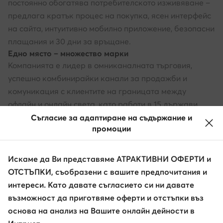
постоянно обогатява потребителското изживяване –
предлага кратък процес на покупка, ясен интерфейс
на сайта, интуитивно мобилно приложение, безопасни
плащания и 30 дни за връщане.
Едно място – множество марки
Компанията е лидер в омниканалната търговия,
успешно комбинирайки канали за продажби и
комуникация с клиентите на границата между
офлайн и онлайн света, като работи в 15 държави.
Магазините на обувки.bg се намират в 49 локации в
Съгласие за адаптиране на съдържание и
промоции
България и в чужбина, включително в Чехия, Румъния,
както и в Латвия и Словакия. Бъдете още по-близо
до топ марките с obuvki.bg.
Искаме да Ви представяме АТРАКТИВНИ ОФЕРТИ и
ОТСТЪПКИ, съобразени с вашите предпочитания и
интереси. Като давате съгласието си ни давате
възможност да приготвяме оферти и отстъпки въз
основа на анализ на Вашите онлайн дейности в