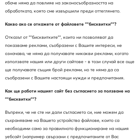
обаче няма да повлияе на законосъобразността на
обработката, която сме извършили преди оттеглянето.
Какво ако се откажете от файловете ""бисквитки""?
Отказът от ""бисквитките"", които ни позволяват да
показваме реклами, съобразени с Вашите интереси, не
означава, че няма да получавате никакви реклами, когато
използвате нашия или други сайтове - в този случай все още
ще получавате същия брой реклами, но те няма да са
съобразени с Вашите настоящи нужди и предпочитания.
Как ще работи нашият сайт без съгласието за ползване на
""бисквитки""?
Въпреки, че не сте ни дали съгласието си, ние можем да
съхраняваме на Вашето устройство файлове, които са
необходими само за правилното функциониране на нашия
уебсайт (например свързани с предпочитаните от Вас