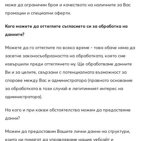
може да ограничим броя и качеството на наличните за Вас
промоции и специални оферти.
Кога можете да оттеглите съгласието си за обработка на
данните?
Можете да го оттеглите по всяко време - това обаче няма да
засегне законосъобразността на обработката, която сме
извършили преди оттеглянето му. Ще обработваме данните
Ви и за целите, свързани с потенциалната възможност за
спорове между Вас и администратора (правното основание
за обработката в този случай е легитимният интерес на
администратора).
На кого и при какви обстоятелства можем да предоствяме
данни?
Можем да предоставим Вашите лични данни на структури,
които ни помагат да управляваме нашия уебсайт и