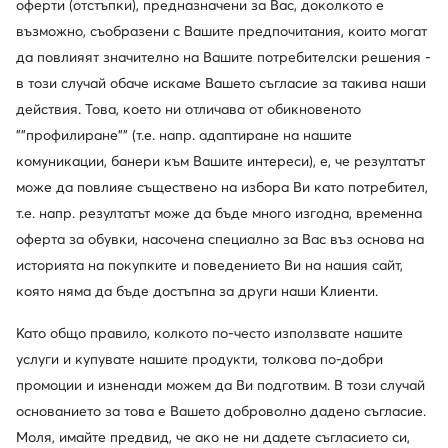
оферти (отстъпки), предназначени за Вас, доколкото е
възможно, съобразени с Вашите предпочитания, които могат
да повлияят значително на Вашите потребителски решения -
в този случай обаче искаме Вашето съгласие за такива наши
действия. Това, което ни отличава от обикновеното
""профилиране"" (т.е. напр. адаптиране на нашите
комуникации, банери към Вашите интереси), е, че резултатът
може да повлияе съществено на избора Ви като потребител,
т.е. напр. резултатът може да бъде много изгодна, временна
оферта за обувки, насочена специално за Вас въз основа на
историята на покупките и поведението Ви на нашия сайт,
която няма да бъде достъпна за други наши Клиенти.
Като общо правило, колкото по-често използвате нашите
услуги и купувате нашите продукти, толкова по-добри
промоции и изненади можем да Ви подготвим. В този случай
основанието за това е Вашето доброволно дадено съгласие.
Моля, имайте предвид, че ако не ни дадете съгласието си,