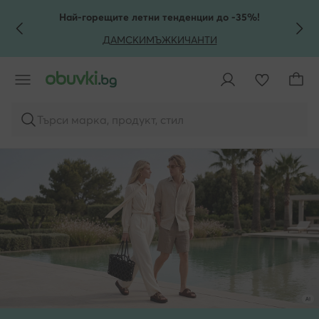
КЪМ ОСНОВНОТО СЪДЪРЖАНИЕ
КЪМ ТЪРСЕНЕ
Най-горещите летни тенденции до -35%!
ДАМСКИ
МЪЖКИ
ЧАНТИ
Търси марка, продукт, стил