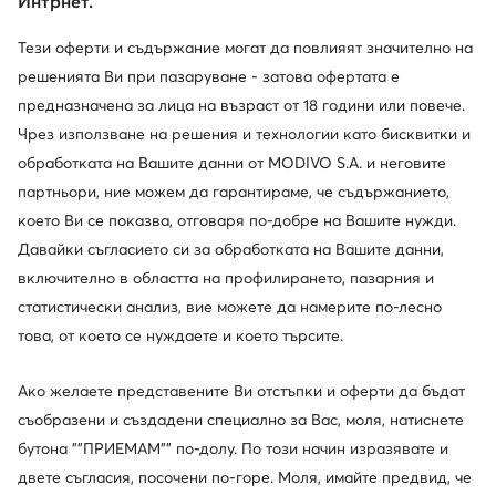
Интрнет.
Тези оферти и съдържание могат да повлияят значително на
решенията Ви при пазаруване - затова офертата е
предназначена за лица на възраст от 18 години или повече.
Чрез използване на решения и технологии като бисквитки и
обработката на Вашите данни от MODIVO S.A. и неговите
партньори, ние можем да гарантираме, че съдържанието,
което Ви се показва, отговаря по-добре на Вашите нужди.
Давайки съгласието си за обработката на Вашите данни,
включително в областта на профилирането, пазарния и
статистически анализ, вие можете да намерите по-лесно
това, от което се нуждаете и което търсите.
Ако желаете представените Ви отстъпки и оферти да бъдат
съобразени и създадени специално за Вас, моля, натиснете
Един клуб, предимства на много места.
бутона ""ПРИЕМАМ"" по-долу. По този начин изразявате и
Промоции само за членовете на клуба, удължен
двете съгласия, посочени по-горе. Моля, имайте предвид, че
срок за връщане и много повече. Отключете