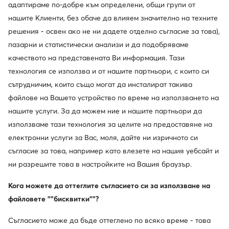
Смени държавата: България (BG)
адаптираме по-добре към определени, общи групи от
нашите Клиенти, без обаче да влияем значително на техните
решения - освен ако не ни дадете отделно съгласие за това),
пазарни и статистически анализи и да подобряваме
© obuvki.bg 2026
Регламент
Промени настройките
качеството на представената Ви информация. Тази
Политика за поверителност
технология се използва и от нашите партньори, с които си
сътрудничим, които също могат да инсталират такива
файлове на Вашето устройство по време на използването на
нашите услуги. За да можем ние и нашите партньори да
използваме тази технология за целите на предоставяне на
електронни услуги за Вас, моля, дайте ни изричното си
съгласие за това, например като влезете на нашия уебсайт и
ни разрешите това в настройките на Вашия браузър.
Кога можете да оттеглите съгласието си за използване на
файловете ""бисквитки""?
Съгласието може да бъде оттеглено по всяко време - това