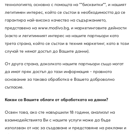
технологията, основно с помощта на ""бисквитки"", и нашият
легитимен интерес, който се състои в необходимостта да се
гарантира най-високо качество на съдържанието,
представено на www.modivo.bg, и маркетинговите дейности
(както и легитимният интерес на нашите партньори като
трета страна, който се състои в техния маркетинг, като в този
случай те нямат достъп до Вашите данни).
От друга страна, доколкото нашите партньори също могат
да имат пряк достъп до тази информация - правното
основание за такава обработка е Вашето доброволно
съгласие.
Какви са Вашите облаги от обработката на данни?
Освен това, ако сте навършили 18 години, анализът на
взаимодействията Ви с нашите услуги може да бъде
използван от нас за създаване и представяне на реклами и