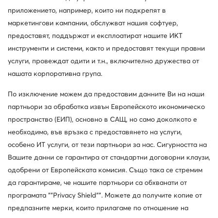
приложението, например, които ни подкрепят в
маркетингови кампании, обслужват нашия софтуер,
предоставят, поддържат и експлоатират нашите ИКТ
инструменти и системи, както и предоставят текущи правни
услуги, провеждат одити и т.н., включително дружества от
нашата корпоративна група.
По изключение можем да предоставим данните Ви на наши
партньори за обработка извън Европейското икономическо
пространство (ЕИП), основно в САЩ, но само доколкото е
необходимо, във връзка с предоставянето на услуги,
особено ИТ услуги, от тези партньори за нас. Сигурността на
Вашите данни се гарантира от стандартни договорни клаузи,
одобрени от Европейската комисия. Също така се стремим
да гарантираме, че нашите партньори са обхванати от
програмата ""Privacy Shield"". Можете да получите копие от
предпазните мерки, които прилагаме по отношение на