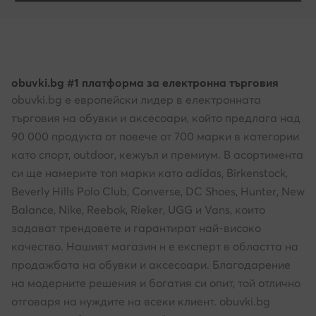
obuvki.bg #1 платформа за електронна търговия
obuvki.bg е европейски лидер в електронната
търговия на обувки и аксесоари, който предлага над
90 000 продукта от повече от 700 марки в категории
като спорт, outdoor, кежуъл и премиум. В асортимента
си ще намерите топ марки като adidas, Birkenstock,
Beverly Hills Polo Club, Converse, DC Shoes, Hunter, New
Balance, Nike, Reebok, Rieker, UGG и Vans, които
задават трендовете и гарантират най-високо
качество. Нашият магазин н е експерт в областта на
продажбата на обувки и аксесоари. Благодарение
на модерните решения и богатия си опит, той отлично
отговаря на нуждите на всеки клиент. obuvki.bg