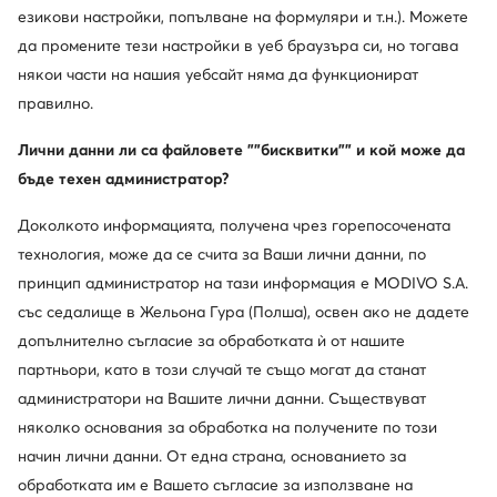
езикови настройки, попълване на формуляри и т.н.). Можете
да промените тези настройки в уеб браузъра си, но тогава
някои части на нашия уебсайт няма да функционират
правилно.
Лични данни ли са файловете ""бисквитки"" и кой може да
бъде техен администратор?
Доколкото информацията, получена чрез горепосочената
технология, може да се счита за Ваши лични данни, по
принцип администратор на тази информация е MODIVO S.A.
със седалище в Жельона Гура (Полша), освен ако не дадете
допълнително съгласие за обработката ѝ от нашите
партньори, като в този случай те също могат да станат
администратори на Вашите лични данни. Съществуват
няколко основания за обработка на получените по този
начин лични данни. От една страна, основанието за
обработката им е Вашето съгласие за използване на