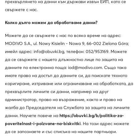
прехвърлянето на данни към държави извън ЕИП, като се
свържете с нас.
Колко дълго можем да обработваме данни?
Можете да се свържете с нас по всяко време на адрес:
MODIVO S.A., ul. Nowy Kisielin - Nowa 9, 66-002 Zielona Góra;
имейл адрес: info@obuvki.bg, телефон: 052/953169. Можете
да се свържете с нашето длъжностно лице по защита на
данните по електронна поща: iod@modivo.com. Също така
имате право на достъп до данните си, да поискате тяхното
коригиране, изтриване или ограничаване на обработката, да
прехвърлите личните си данни, например на друг
администратор, право на възражение, както и право на
жалба до Председателя на Службата за защита на личните
данни. Научете повече на
https://obuvki.bg/b/politika-za-
poveritelnost-i-polzvane-na-biskvitki
. На този адрес можете
да се запознаете и със списъка на нашите партньори.