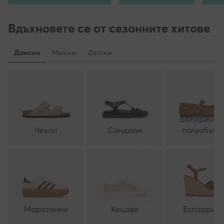
Вдъхновете се от сезонните хитове
Дамски
Мъжки
Детски
балеринки 
Чехли
Сандали
полуобувк
Маратонки
Кецове
Еспадрил