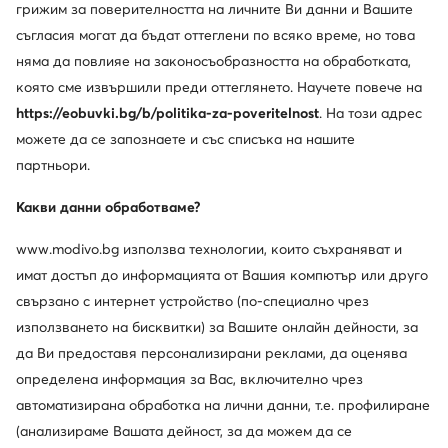
грижим за поверителността на личните Ви данни и Вашите
Изтеглете приложение
съгласия могат да бъдат оттеглени по всяко време, но това
няма да повлияе на законосъобразността на обработката,
която сме извършили преди оттеглянето. Научете повече на
https://eobuvki.bg/b/politika-za-poveritelnost
. На този адрес
можете да се запознаете и със списъка на нашите
Обслужване на клиенти
партньори.
За нас
Какви данни обработваме?
Информации
www.modivo.bg използва технологии, които съхраняват и
имат достъп до информацията от Вашия компютър или друго
свързано с интернет устройство (по-специално чрез
използването на бисквитки) за Вашите онлайн дейности, за
да Ви предоставя персонализирани реклами, да оценява
определена информация за Вас, включително чрез
автоматизирана обработка на лични данни, т.е. профилиране
(анализираме Вашата дейност, за да можем да се