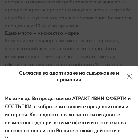
постоянно обогатява потребителското изживяване –
предлага кратък процес на покупка, ясен интерфейс
на сайта, интуитивно мобилно приложение, безопасни
плащания и 30 дни за връщане.
Едно място – множество марки
Компанията е лидер в омниканалната търговия,
успешно комбинирайки канали за продажби и
комуникация с клиентите на границата между
офлайн и онлайн света, като работи в 15 държави.
Магазините на обувки.bg се намират в 49 локации в
Съгласие за адаптиране на съдържание и
промоции
България и в чужбина, включително в Чехия, Румъния,
както и в Латвия и Словакия. Бъдете още по-близо
до топ марките с obuvki.bg.
Искаме да Ви представяме АТРАКТИВНИ ОФЕРТИ и
ОТСТЪПКИ, съобразени с вашите предпочитания и
интереси. Като давате съгласието си ни давате
възможност да приготвяме оферти и отстъпки въз
основа на анализ на Вашите онлайн дейности в