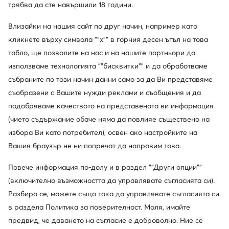
MODIVOclub GOLD и получавайте
трябва да сте навършили 18 години.
възстановяване на средства при всяка покупка!
Влизайки на нашия сайт по друг начин, например като
Използвайте MODIVOclub
Научете повече
кликнете върху символа ""x"" в горния десен ъгъл на това
табло, ще позволите на нас и на нашите партньори да
използваме технологията ""бисквитки"" и да обработваме
Отстъпки само
за членовете на клуба
събраните по този начин данни само за да Ви представяме
съобразени с Вашите нужди реклами и съобщения и да
30 дни за връщане за членовете на клуба
подобряваме качеството на представената ви информация
14 дни за останалите
(чието съдържание обаче няма да повлияе съществено на
избора Ви като потребител), освен ако настройките на
10% кешбек в MODIVOclub GOLD
Вашия браузър не ни попречат да направим това.
онлайн, стационарно, през цялата година
Повече информация по-долу и в раздел ""Други опции""
(включително възможността да управлявате съгласията си).
Кешбекът се комбинира с всяка
Разбира се, можете също така да управлявате съгласията си
промоция и разпродажба
в раздела Политика за поверителност. Моля, имайте
предвид, че даването на съгласие е доброволно. Ние се