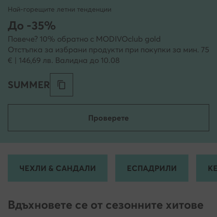
Най-горещите летни тенденции
До -35%
Повече? 10% обратно с MODIVOclub gold
Отстъпка за избрани продукти при покупки за мин. 75
€ | 146,69 лв. Валидна до 10.08
SUMMER
Проверете
ЧЕХЛИ & САНДАЛИ
ЕСПАДРИЛИ
К
Вдъхновете се от сезонните хитове