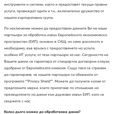
инструменти и системи, както и предоставят текущи правни
услуги, провеждат одити и т.н., включително дружества от
нашата корпоративна група.
По изключение можем да предоставим данните Ви на наши
партньори за обработка извън Европейското икономическо
пространство (ЕИП), основно в САЩ, но само доколкото е
необходимо, във връзка с предоставянето на услуги,
особено ИТ услуги, от тези партньори за нас. Сигурността на
Вашите данни се гарантира от стандартни договорни клаузи,
одобрени от Европейската комисия. Също така се стремим
да гарантираме, че нашите партньори са обхванати от
програмата ""Privacy Shield"". Можете да получите копие от
предпазните мерки, които прилагаме по отношение на
прехвърлянето на данни към държави извън ЕИП, като се
свържете с нас.
Колко дълго можем да обработваме данни?