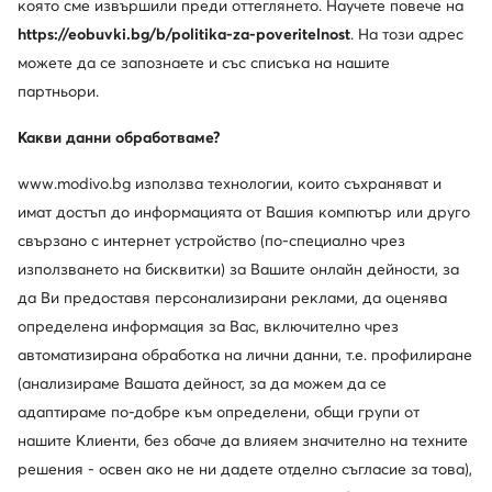
която сме извършили преди оттеглянето. Научете повече на
https://eobuvki.bg/b/politika-za-poveritelnost
. На този адрес
можете да се запознаете и със списъка на нашите
партньори.
Обслужване на клиенти
Какви данни обработваме?
За нас
www.modivo.bg използва технологии, които съхраняват и
Информации
имат достъп до информацията от Вашия компютър или друго
свързано с интернет устройство (по-специално чрез
използването на бисквитки) за Вашите онлайн дейности, за
да Ви предоставя персонализирани реклами, да оценява
определена информация за Вас, включително чрез
автоматизирана обработка на лични данни, т.е. профилиране
(анализираме Вашата дейност, за да можем да се
адаптираме по-добре към определени, общи групи от
нашите Клиенти, без обаче да влияем значително на техните
Смени държавата: България (BG)
решения - освен ако не ни дадете отделно съгласие за това),