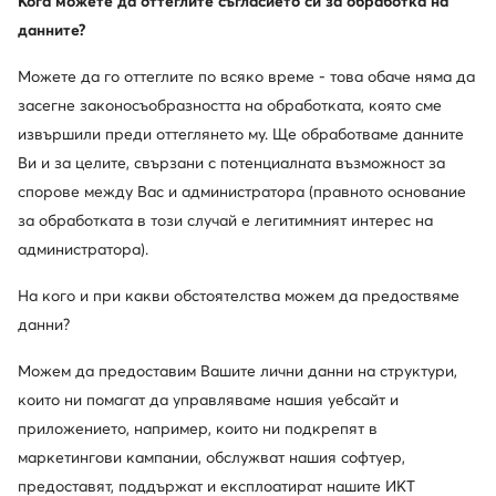
Кога можете да оттеглите съгласието си за обработка на
данните?
Можете да го оттеглите по всяко време - това обаче няма да
засегне законосъобразността на обработката, която сме
извършили преди оттеглянето му. Ще обработваме данните
Ви и за целите, свързани с потенциалната възможност за
спорове между Вас и администратора (правното основание
за обработката в този случай е легитимният интерес на
администратора).
На кого и при какви обстоятелства можем да предоствяме
данни?
Можем да предоставим Вашите лични данни на структури,
които ни помагат да управляваме нашия уебсайт и
приложението, например, които ни подкрепят в
маркетингови кампании, обслужват нашия софтуер,
предоставят, поддържат и експлоатират нашите ИКТ