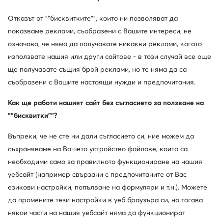
Отказът от ""бисквитките"", които ни позволяват да
показваме реклами, съобразени с Вашите интереси, не
означава, че няма да получавате никакви реклами, когато
използвате нашия или други сайтове - в този случай все още
ще получавате същия брой реклами, но те няма да са
съобразени с Вашите настоящи нужди и предпочитания.
Как ще работи нашият сайт без съгласието за ползване на
""бисквитки""?
Въпреки, че не сте ни дали съгласието си, ние можем да
съхраняваме на Вашето устройство файлове, които са
необходими само за правилното функциониране на нашия
уебсайт (например свързани с предпочитаните от Вас
езикови настройки, попълване на формуляри и т.н.). Можете
да промените тези настройки в уеб браузъра си, но тогава
някои части на нашия уебсайт няма да функционират