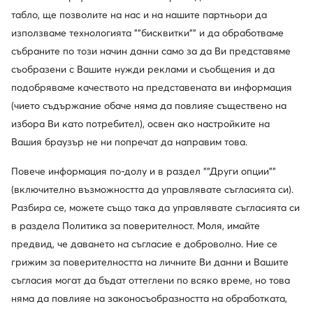
Използвайте MODIVOclub
Научете повече
табло, ще позволите на нас и на нашите партньори да
използваме технологията ""бисквитки"" и да обработваме
събраните по този начин данни само за да Ви представяме
Отстъпки само
съобразени с Вашите нужди реклами и съобщения и да
за членовете на клуба
подобряваме качеството на представената ви информация
(чието съдържание обаче няма да повлияе съществено на
30 дни за връщане за членовете на клуба
избора Ви като потребител), освен ако настройките на
14 дни за останалите
Вашия браузър не ни попречат да направим това.
10% кешбек в MODIVOclub GOLD
Повече информация по-долу и в раздел ""Други опции""
онлайн, стационарно, през цялата година
(включително възможността да управлявате съгласията си).
Разбира се, можете също така да управлявате съгласията си
Кешбекът се комбинира с всяка
в раздела Политика за поверителност. Моля, имайте
промоция и разпродажба
предвид, че даването на съгласие е доброволно. Ние се
грижим за поверителността на личните Ви данни и Вашите
съгласия могат да бъдат оттеглени по всяко време, но това
Изтеглете приложение
няма да повлияе на законосъобразността на обработката,