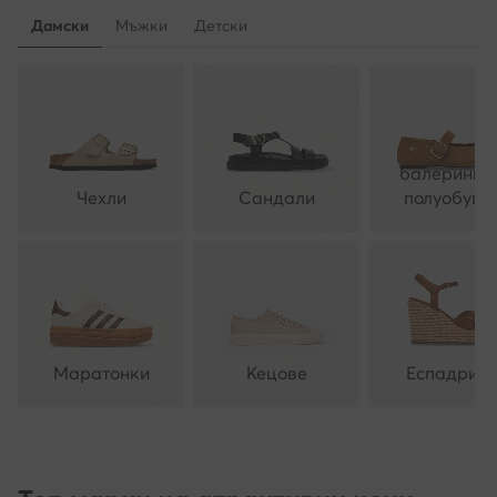
Дамски
Мъжки
Детски
балеринки 
Чехли
Сандали
полуобувк
Маратонки
Кецове
Еспадрил