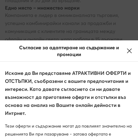
плащания и 30 дни за връщане.
Едно място – множество марки
Компанията е лидер в омниканалната търговия,
успешно комбинирайки канали за продажби и
комуникация с клиентите на границата между
офлайн и онлайн света, като работи в 15 държави.
Магазините на обувки.bg се намират в 49 локации в
Съгласие за адаптиране на съдържание и
промоции
България и в чужбина, включително в Чехия, Румъния,
както и в Латвия и Словакия. Бъдете още по-близо
до топ марките с obuvki.bg.
Искаме да Ви представяме АТРАКТИВНИ ОФЕРТИ и
ОТСТЪПКИ, съобразени с вашите предпочитания и
интереси. Като давате съгласието си ни давате
възможност да приготвяме оферти и отстъпки въз
основа на анализ на Вашите онлайн дейности в
Интрнет.
Тези оферти и съдържание могат да повлияят значително на
решенията Ви при пазаруване - затова офертата е