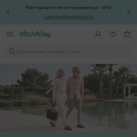
КЪМ ОСНОВНОТО СЪДЪРЖАНИЕ
КЪМ ТЪРСЕНЕ
Най-горещите летни тенденции до -35%!
ДАМСКИ
МЪЖКИ
ЧАНТИ
Търси марка, продукт, стил