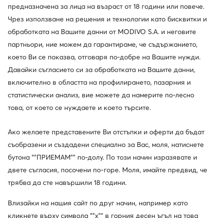
предназначена за лица на възраст от 18 години или повече.
Чрез използване на решения и технологии като бисквитки и
обработката на Вашите данни от MODIVO S.A. и неговите
партньори, ние можем да гарантираме, че съдържанието,
което Ви се показва, отговаря по-добре на Вашите нужди.
Давайки съгласието си за обработката на Вашите данни,
включително в областта на профилирането, пазарния и
статистически анализ, вие можете да намерите по-лесно
това, от което се нуждаете и което търсите.
Ако желаете представените Ви отстъпки и оферти да бъдат
съобразени и създадени специално за Вас, моля, натиснете
бутона ""ПРИЕМАМ"" по-долу. По този начин изразявате и
Един клуб, предимства на много места.
двете съгласия, посочени по-горе. Моля, имайте предвид, че
Промоции само за членовете на клуба, удължен
трябва да сте навършили 18 години.
срок за връщане и много повече. Отключете
MODIVOclub GOLD и получавайте
Влизайки на нашия сайт по друг начин, например като
възстановяване на средства при всяка покупка!
кликнете върху символа ""x"" в горния десен ъгъл на това