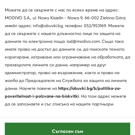
Можете да се свържете с нас по всяко време на адрес:
MODIVO S.A., ul. Nowy Kisielin - Nowa 9, 66-002 Zielona Góra;
имейл адрес: info@obuvki.bg, телефон: 052/953169. Можете
да се свържете с нашето длъжностно лице по защита на
данните по електронна поща: iod@modivo.com. Също така
имате право на достъп до данните си, да поискате тяхното
коригиране, изтриване или ограничаване на обработката, да
прехвърлите личните си данни, например на друг
администратор, право на възражение, както и право на
жалба до Председателя на Службата за защита на личните
данни. Научете повече на
https://obuvki.bg/b/politika-za-
poveritelnost-i-polzvane-na-biskvitki
. На този адрес можете
да се запознаете и със списъка на нашите партньори.
Съгласен съм