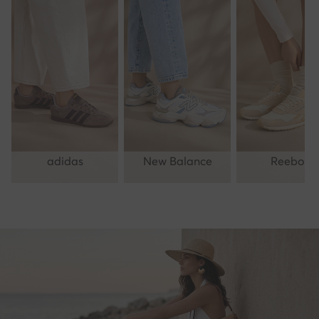
adidas
New Balance
Reebok