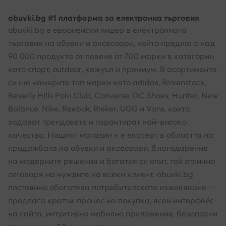
obuvki.bg #1 платформа за електронна търговия
obuvki.bg е европейски лидер в електронната
търговия на обувки и аксесоари, който предлага над
90 000 продукта от повече от 700 марки в категории
като спорт, outdoor, кежуъл и премиум. В асортимента
си ще намерите топ марки като adidas, Birkenstock,
Beverly Hills Polo Club, Converse, DC Shoes, Hunter, New
Balance, Nike, Reebok, Rieker, UGG и Vans, които
задават трендовете и гарантират най-високо
качество. Нашият магазин н е експерт в областта на
продажбата на обувки и аксесоари. Благодарение
на модерните решения и богатия си опит, той отлично
отговаря на нуждите на всеки клиент. obuvki.bg
постоянно обогатява потребителското изживяване –
предлага кратък процес на покупка, ясен интерфейс
на сайта, интуитивно мобилно приложение, безопасни