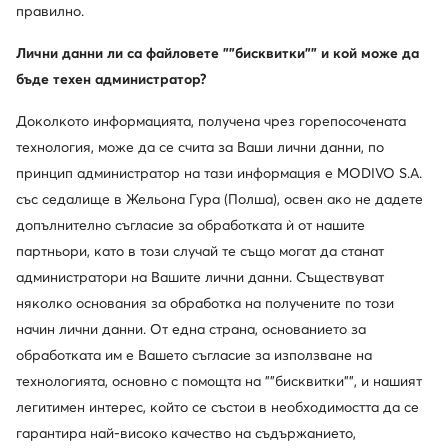
правилно.
Лични данни ли са файловете ""бисквитки"" и кой може да
бъде техен администратор?
Доколкото информацията, получена чрез горепосочената
технология, може да се счита за Ваши лични данни, по
принцип администратор на тази информация е MODIVO S.A.
със седалище в Жельона Гура (Полша), освен ако не дадете
допълнително съгласие за обработката ѝ от нашите
партньори, като в този случай те също могат да станат
администратори на Вашите лични данни. Съществуват
няколко основания за обработка на получените по този
начин лични данни. От една страна, основанието за
обработката им е Вашето съгласие за използване на
технологията, основно с помощта на ""бисквитки"", и нашият
легитимен интерес, който се състои в необходимостта да се
гарантира най-високо качество на съдържанието,