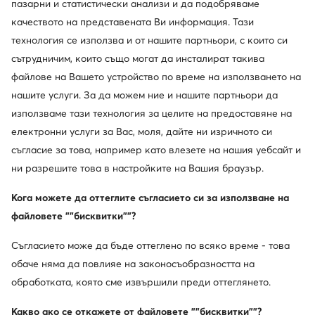
пазарни и статистически анализи и да подобряваме
качеството на представената Ви информация. Тази
© obuvki.bg 2026
технология се използва и от нашите партньори, с които си
Регламент
Промени настройките
Политика за поверителност
сътрудничим, които също могат да инсталират такива
файлове на Вашето устройство по време на използването на
нашите услуги. За да можем ние и нашите партньори да
използваме тази технология за целите на предоставяне на
електронни услуги за Вас, моля, дайте ни изричното си
съгласие за това, например като влезете на нашия уебсайт и
ни разрешите това в настройките на Вашия браузър.
Кога можете да оттеглите съгласието си за използване на
файловете ""бисквитки""?
Съгласието може да бъде оттеглено по всяко време - това
обаче няма да повлияе на законосъобразността на
обработката, която сме извършили преди оттеглянето.
Какво ако се откажете от файловете ""бисквитки""?