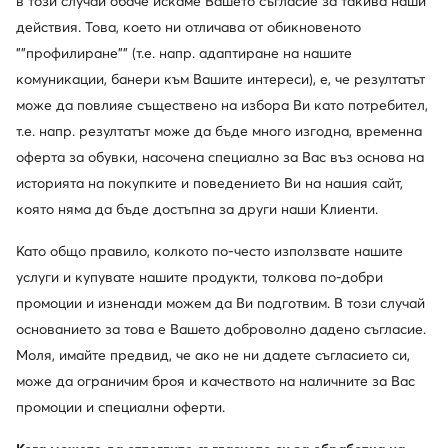
в този случай обаче искаме Вашето съгласие за такива наши
действия. Това, което ни отличава от обикновеното
""профилиране"" (т.е. напр. адаптиране на нашите
комуникации, банери към Вашите интереси), е, че резултатът
може да повлияе съществено на избора Ви като потребител,
т.е. напр. резултатът може да бъде много изгодна, временна
оферта за обувки, насочена специално за Вас въз основа на
историята на покупките и поведението Ви на нашия сайт,
която няма да бъде достъпна за други наши Клиенти.
Като общо правило, колкото по-често използвате нашите
услуги и купувате нашите продукти, толкова по-добри
промоции и изненади можем да Ви подготвим. В този случай
основанието за това е Вашето доброволно дадено съгласие.
Моля, имайте предвид, че ако не ни дадете съгласието си,
може да ограничим броя и качеството на наличните за Вас
промоции и специални оферти.