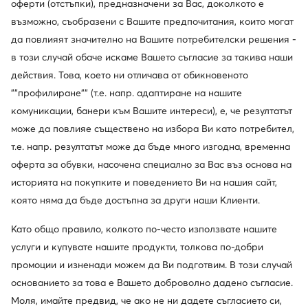
оферти (отстъпки), предназначени за Вас, доколкото е
възможно, съобразени с Вашите предпочитания, които могат
да повлияят значително на Вашите потребителски решения -
в този случай обаче искаме Вашето съгласие за такива наши
действия. Това, което ни отличава от обикновеното
""профилиране"" (т.е. напр. адаптиране на нашите
комуникации, банери към Вашите интереси), е, че резултатът
може да повлияе съществено на избора Ви като потребител,
т.е. напр. резултатът може да бъде много изгодна, временна
оферта за обувки, насочена специално за Вас въз основа на
историята на покупките и поведението Ви на нашия сайт,
която няма да бъде достъпна за други наши Клиенти.
Като общо правило, колкото по-често използвате нашите
услуги и купувате нашите продукти, толкова по-добри
промоции и изненади можем да Ви подготвим. В този случай
основанието за това е Вашето доброволно дадено съгласие.
Моля, имайте предвид, че ако не ни дадете съгласието си,