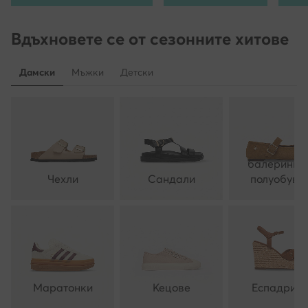
Вдъхновете се от сезонните хитове
Дамски
Мъжки
Детски
балеринки 
Чехли
Сандали
полуобувк
Маратонки
Кецове
Еспадрил