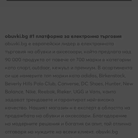
obuvki.bg #1 платформа за електронна търговия
obuvki.bg е европейски лидер в електронната
търговия на обувки и аксесоари, който предлага над
90 000 продукта от повече от 700 марки в категории
като спорт, outdoor, кежуъл и премиум. В асортимента
си ще намерите топ марки като adidas, Birkenstock,
Beverly Hills Polo Club, Converse, DC Shoes, Hunter, New
Balance, Nike, Reebok, Rieker, UGG и Vans, които
задават трендовете и гарантират най-високо
качество. Нашият магазин н е експерт в областта на
продажбата на обувки и аксесоари. Благодарение
на модерните решения и богатия си опит, той отлично
отговаря на нуждите на всеки клиент. obuvki.bg