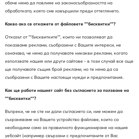
обаче няма да повлияе на законосъобразността на
обработката, която сме извършили преди оттеглянето.
Какво ако се откажете от файловете ""бисквитки""?
Отказът от ""бисквитките"", които ни позволяват да
показваме реклами, съобразени с Вашите интереси, не
означава, че няма да получавате никакви реклами, когато
използвате нашия или други сайтове - в този случай все още
ще получавате същия брой реклами, но те няма да са
съобразени с Вашите настоящи нужди и предпочитания.
Как ще работи нашият сайт без съгласието за ползване на
""бисквитки""?
Въпреки, че не сте ни дали съгласието си, ние можем да
съхраняваме на Вашето устройство файлове, които са
необходими само за правилното функциониране на нашия
уебсайт (например свързани с предпочитаните от Вас