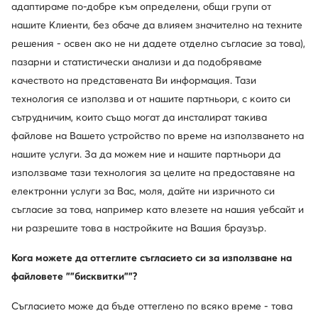
Смени държавата: България (BG)
адаптираме по-добре към определени, общи групи от
нашите Клиенти, без обаче да влияем значително на техните
решения - освен ако не ни дадете отделно съгласие за това),
пазарни и статистически анализи и да подобряваме
© obuvki.bg 2026
Регламент
Промени настройките
качеството на представената Ви информация. Тази
Политика за поверителност
технология се използва и от нашите партньори, с които си
сътрудничим, които също могат да инсталират такива
файлове на Вашето устройство по време на използването на
нашите услуги. За да можем ние и нашите партньори да
използваме тази технология за целите на предоставяне на
електронни услуги за Вас, моля, дайте ни изричното си
съгласие за това, например като влезете на нашия уебсайт и
ни разрешите това в настройките на Вашия браузър.
Кога можете да оттеглите съгласието си за използване на
файловете ""бисквитки""?
Съгласието може да бъде оттеглено по всяко време - това