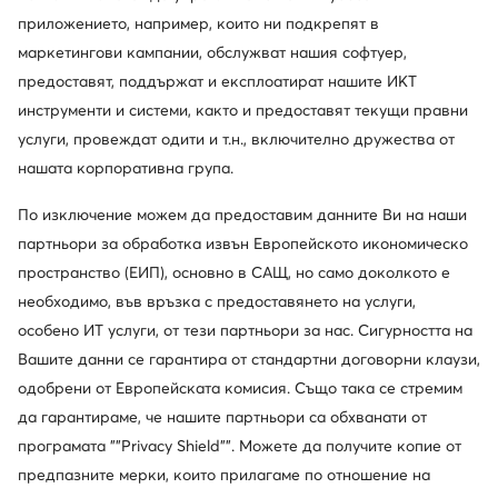
приложението, например, които ни подкрепят в
маркетингови кампании, обслужват нашия софтуер,
предоставят, поддържат и експлоатират нашите ИКТ
инструменти и системи, както и предоставят текущи правни
услуги, провеждат одити и т.н., включително дружества от
нашата корпоративна група.
По изключение можем да предоставим данните Ви на наши
партньори за обработка извън Европейското икономическо
пространство (ЕИП), основно в САЩ, но само доколкото е
необходимо, във връзка с предоставянето на услуги,
особено ИТ услуги, от тези партньори за нас. Сигурността на
Вашите данни се гарантира от стандартни договорни клаузи,
одобрени от Европейската комисия. Също така се стремим
да гарантираме, че нашите партньори са обхванати от
програмата ""Privacy Shield"". Можете да получите копие от
предпазните мерки, които прилагаме по отношение на