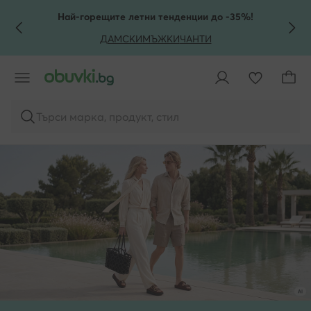
КЪМ ОСНОВНОТО СЪДЪРЖАНИЕ
КЪМ ТЪРСЕНЕ
Най-горещите летни тенденции до -35%!
ДАМСКИ
МЪЖКИ
ЧАНТИ
Търси марка, продукт, стил