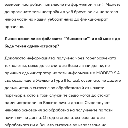
езикови настройки, попълване на формуляри и т.н.). Можете
да промените тези настройки в уеб браузъра си, но тогава
някои части на нашия уебсайт няма да функционират
правилно.
Лични данни ли са файловете ""бисквитки"" и кой може да
бъде техен администратор?
Доколкото информацията, получена чрез горепосочената
технология, може да се счита за Ваши лични данни, по
принцип администратор на тази информация е MODIVO S.A.
със седалище в Жельона Гура (Полша), освен ако не дадете
допълнително съгласие за обработката ѝ от нашите
партньори, като в този случай те също могат да станат
администратори на Вашите лични данни. Съществуват
няколко основания за обработка на получените по този
начин лични данни. От една страна, основанието за
обработката им е Вашето съгласие за използване на