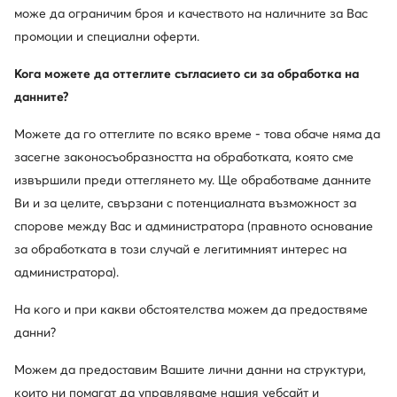
може да ограничим броя и качеството на наличните за Вас
промоции и специални оферти.
Кога можете да оттеглите съгласието си за обработка на
данните?
Можете да го оттеглите по всяко време - това обаче няма да
засегне законосъобразността на обработката, която сме
извършили преди оттеглянето му. Ще обработваме данните
Ви и за целите, свързани с потенциалната възможност за
спорове между Вас и администратора (правното основание
за обработката в този случай е легитимният интерес на
администратора).
На кого и при какви обстоятелства можем да предоствяме
данни?
Можем да предоставим Вашите лични данни на структури,
които ни помагат да управляваме нашия уебсайт и