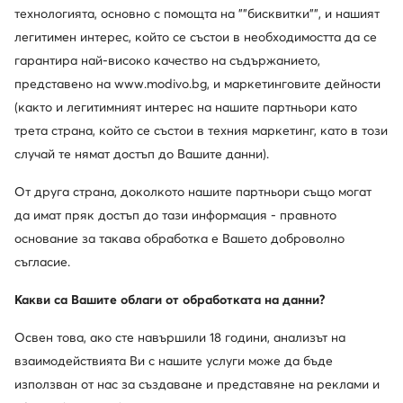
технологията, основно с помощта на ""бисквитки"", и нашият
легитимен интерес, който се състои в необходимостта да се
гарантира най-високо качество на съдържанието,
представено на www.modivo.bg, и маркетинговите дейности
(както и легитимният интерес на нашите партньори като
трета страна, който се състои в техния маркетинг, като в този
случай те нямат достъп до Вашите данни).
От друга страна, доколкото нашите партньори също могат
да имат пряк достъп до тази информация - правното
основание за такава обработка е Вашето доброволно
съгласие.
Какви са Вашите облаги от обработката на данни?
Освен това, ако сте навършили 18 години, анализът на
взаимодействията Ви с нашите услуги може да бъде
използван от нас за създаване и представяне на реклами и