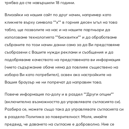
MODIVOclub GOLD и получавайте
трябва да сте навършили 18 години.
възстановяване на средства при всяка покупка!
Влизайки на нашия сайт по друг начин, например като
Използвайте MODIVOclub
Научете повече
кликнете върху символа ""x"" в горния десен ъгъл на това
табло, ще позволите на нас и на нашите партньори да
използваме технологията ""бисквитки"" и да обработваме
Отстъпки само
за членовете на клуба
събраните по този начин данни само за да Ви представяме
съобразени с Вашите нужди реклами и съобщения и да
30 дни за връщане за членовете на клуба
подобряваме качеството на представената ви информация
14 дни за останалите
(чието съдържание обаче няма да повлияе съществено на
избора Ви като потребител), освен ако настройките на
10% кешбек в MODIVOclub GOLD
Вашия браузър не ни попречат да направим това.
онлайн, стационарно, през цялата година
Повече информация по-долу и в раздел ""Други опции""
(включително възможността да управлявате съгласията си).
Кешбекът се комбинира с всяка
Разбира се, можете също така да управлявате съгласията си
промоция и разпродажба
в раздела Политика за поверителност. Моля, имайте
предвид, че даването на съгласие е доброволно. Ние се