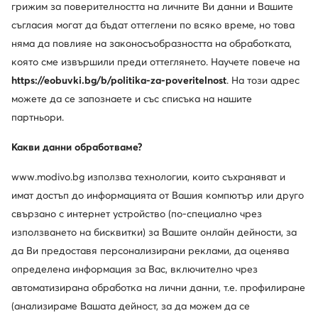
грижим за поверителността на личните Ви данни и Вашите
Изтеглете приложение
съгласия могат да бъдат оттеглени по всяко време, но това
няма да повлияе на законосъобразността на обработката,
която сме извършили преди оттеглянето. Научете повече на
https://eobuvki.bg/b/politika-za-poveritelnost
. На този адрес
можете да се запознаете и със списъка на нашите
Обслужване на клиенти
партньори.
За нас
Какви данни обработваме?
Информации
www.modivo.bg използва технологии, които съхраняват и
имат достъп до информацията от Вашия компютър или друго
свързано с интернет устройство (по-специално чрез
използването на бисквитки) за Вашите онлайн дейности, за
да Ви предоставя персонализирани реклами, да оценява
определена информация за Вас, включително чрез
автоматизирана обработка на лични данни, т.е. профилиране
(анализираме Вашата дейност, за да можем да се