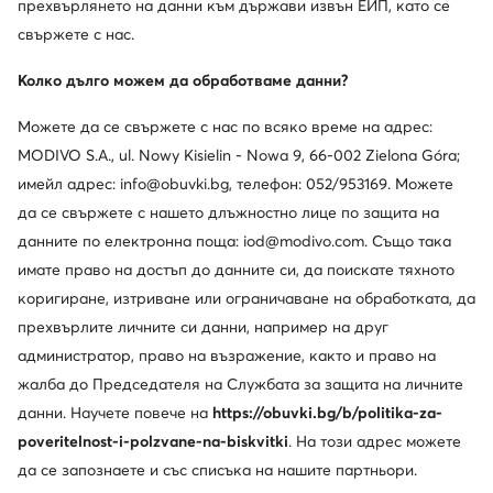
прехвърлянето на данни към държави извън ЕИП, като се
свържете с нас.
Колко дълго можем да обработваме данни?
Можете да се свържете с нас по всяко време на адрес:
MODIVO S.A., ul. Nowy Kisielin - Nowa 9, 66-002 Zielona Góra;
имейл адрес: info@obuvki.bg, телефон: 052/953169. Можете
да се свържете с нашето длъжностно лице по защита на
данните по електронна поща: iod@modivo.com. Също така
имате право на достъп до данните си, да поискате тяхното
коригиране, изтриване или ограничаване на обработката, да
прехвърлите личните си данни, например на друг
администратор, право на възражение, както и право на
жалба до Председателя на Службата за защита на личните
данни. Научете повече на
https://obuvki.bg/b/politika-za-
poveritelnost-i-polzvane-na-biskvitki
. На този адрес можете
да се запознаете и със списъка на нашите партньори.