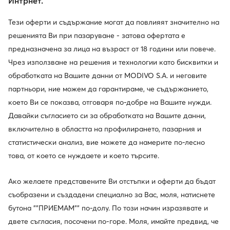
Интрнет.
Тези оферти и съдържание могат да повлияят значително на
решенията Ви при пазаруване - затова офертата е
предназначена за лица на възраст от 18 години или повече.
Чрез използване на решения и технологии като бисквитки и
обработката на Вашите данни от MODIVO S.A. и неговите
партньори, ние можем да гарантираме, че съдържанието,
което Ви се показва, отговаря по-добре на Вашите нужди.
Давайки съгласието си за обработката на Вашите данни,
включително в областта на профилирането, пазарния и
статистически анализ, вие можете да намерите по-лесно
това, от което се нуждаете и което търсите.
Ако желаете представените Ви отстъпки и оферти да бъдат
съобразени и създадени специално за Вас, моля, натиснете
Един клуб, предимства на много места.
бутона ""ПРИЕМАМ"" по-долу. По този начин изразявате и
Промоции само за членовете на клуба, удължен
двете съгласия, посочени по-горе. Моля, имайте предвид, че
срок за връщане и много повече. Отключете