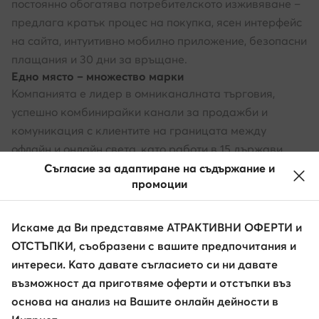
постоянно обогатява потребителското изживяване –
предлага кратък процес на покупка, ясен интерфейс
на сайта, интуитивно мобилно приложение, безопасни
плащания и 30 дни за връщане.
Едно място – множество марки
Компанията е лидер в омниканалната търговия,
успешно комбинирайки канали за продажби и
комуникация с клиентите на границата между
офлайн и онлайн света, като работи в 15 държави.
Магазините на обувки.bg се намират в 49 локации в
Съгласие за адаптиране на съдържание и
промоции
България и в чужбина, включително в Чехия, Румъния,
както и в Латвия и Словакия. Бъдете още по-близо
до топ марките с obuvki.bg.
Искаме да Ви представяме АТРАКТИВНИ ОФЕРТИ и
ОТСТЪПКИ, съобразени с вашите предпочитания и
интереси. Като давате съгласието си ни давате
възможност да приготвяме оферти и отстъпки въз
основа на анализ на Вашите онлайн дейности в