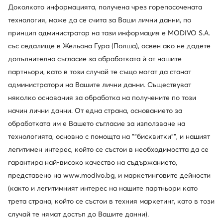
Доколкото информацията, получена чрез горепосочената
технология, може да се счита за Ваши лични данни, по
принцип администратор на тази информация е MODIVO S.A.
със седалище в Жельона Гура (Полша), освен ако не дадете
допълнително съгласие за обработката ѝ от нашите
партньори, като в този случай те също могат да станат
администратори на Вашите лични данни. Съществуват
Beverly Hills for all
няколко основания за обработка на получените по този
начин лични данни. От една страна, основанието за
Наследството на Beverly Hills Polo Club е Калифорния,
обработката им е Вашето съгласие за използване на
но вдъхновенията и посоките на марката винаги са
достигали до различни краища на света. Марката
технологията, основно с помощта на ""бисквитки"", и нашият
обича да излиза извън зоната си на комфорт,
легитимен интерес, който се състои в необходимостта да се
постоянно експериментира с формата, предлагайки
гарантира най-високо качество на съдържанието,
свежи колекции и необичайни модни решения.
представено на www.modivo.bg, и маркетинговите дейности
Вероятно това е причината Beverly Hills Polo Club да е
(както и легитимният интерес на нашите партньори като
толкова известен както на местно, така и на световно
трета страна, който се състои в техния маркетинг, като в този
ниво.
случай те нямат достъп до Вашите данни).