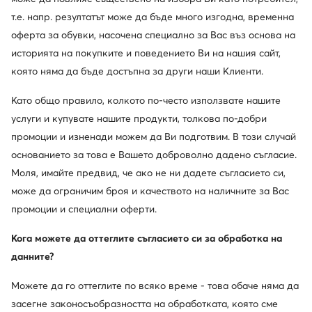
Бевърли Хилс. Марката е изградила своята
т.е. напр. резултатът може да бъде много изгодна, временна
уникалност около класата и великолепието на
оферта за обувки, насочена специално за Вас въз основа на
емблематичния калифорнийски град, но представена
историята на покупките и поведението Ви на нашия сайт,
по достъпен и небрежен начин. BHPC бързо
която няма да бъде достъпна за други наши Клиенти.
разработи глобален лицензионен модел,
разширявайки портфолиото си, за да включи
Като общо правило, колкото по-често използвате нашите
облекло, парфюми и аксесоари. Днес Beverly Hills
услуги и купувате нашите продукти, толкова по-добри
Polo Club оперира в над 100 пазара по целия свят.
промоции и изненади можем да Ви подготвим. В този случай
основанието за това е Вашето доброволно дадено съгласие.
Моля, имайте предвид, че ако не ни дадете съгласието си,
Открийте други марки
може да ограничим броя и качеството на наличните за Вас
промоции и специални оферти.
Кога можете да оттеглите съгласието си за обработка на
данните?
Можете да го оттеглите по всяко време - това обаче няма да
засегне законосъобразността на обработката, която сме