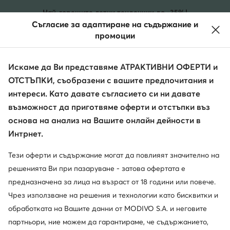
КЪМ ОСНОВНОТО СЪДЪРЖАНИЕ
КЪМ ТЪРСЕНЕ
Най-горещите летни тенденции до -35%!
Съгласие за адаптиране на съдържание и
ДАМСКИ
МЪЖКИ
ЧАНТИ
промоции
Искаме да Ви представяме АТРАКТИВНИ ОФЕРТИ и
ОТСТЪПКИ, съобразени с вашите предпочитания и
Търси марка, продукт, стил
интереси. Като давате съгласието си ни давате
възможност да приготвяме оферти и отстъпки въз
основа на анализ на Вашите онлайн дейности в
Интрнет.
Тези оферти и съдържание могат да повлияят значително на
решенията Ви при пазаруване - затова офертата е
предназначена за лица на възраст от 18 години или повече.
Чрез използване на решения и технологии като бисквитки и
обработката на Вашите данни от MODIVO S.A. и неговите
партньори, ние можем да гарантираме, че съдържанието,