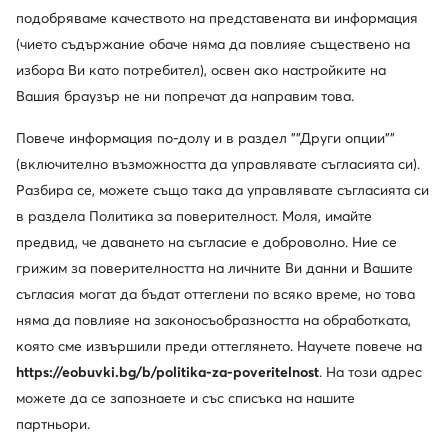
подобряваме качеството на представената ви информация
(чието съдържание обаче няма да повлияе съществено на
избора Ви като потребител), освен ако настройките на
Вашия браузър не ни попречат да направим това.
Повече информация по-долу и в раздел ""Други опции""
(включително възможността да управлявате съгласията си).
Разбира се, можете също така да управлявате съгласията си
в раздела Политика за поверителност. Моля, имайте
предвид, че даването на съгласие е доброволно. Ние се
грижим за поверителността на личните Ви данни и Вашите
съгласия могат да бъдат оттеглени по всяко време, но това
няма да повлияе на законосъобразността на обработката,
Дамска колекция
Мъжк
която сме извършили преди оттеглянето. Научете повече на
https://eobuvki.bg/b/politika-za-poveritelnost
. На този адрес
можете да се запознаете и със списъка на нашите
партньори.