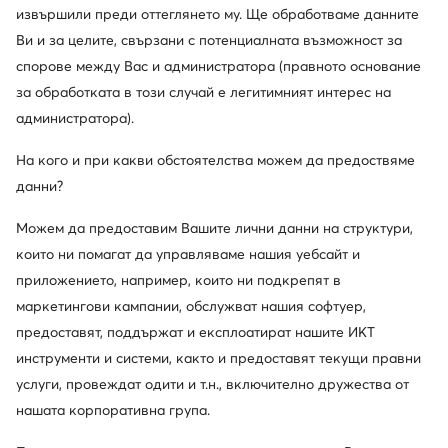
извършили преди оттеглянето му. Ще обработваме данните
Ви и за целите, свързани с потенциалната възможност за
Δες
спорове между Вас и администратора (правното основание
за обработката в този случай е легитимният интерес на
администратора).
На кого и при какви обстоятелства можем да предоствяме
данни?
Имате въпроси?
Можем да предоставим Вашите лични данни на структури,
които ни помагат да управляваме нашия уебсайт и
Проверете най-често задаваните въпроси в Центъра
за обслужване на клиенти или се свържете с нас
приложението, например, които ни подкрепят в
маркетингови кампании, обслужват нашия софтуер,
Център за обслужване на клиенти
Контакти
предоставят, поддържат и експлоатират нашите ИКТ
инструменти и системи, както и предоставят текущи правни
услуги, провеждат одити и т.н., включително дружества от
нашата корпоративна група.
Изтеглете приложение