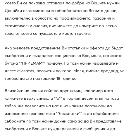
което Ви се показва, отговаря по-добре на Вашите нужди.
Beverly Hills Polo Club
Давайки съгласието си за обработката на Вашите данни,
Мода според правилата на полото
включително в областта на профилирането, пазарния и
статистически анализ, вие можете да намерите по-лесно
това, от което се нуждаете и което търсите.
Проверете
Ако желаете представените Ви отстъпки и оферти да бъдат
съобразени и създадени специално за Вас, моля, натиснете
бутона ""ПРИЕМАМ"" по-долу. По този начин изразявате и
Разгледайте колекциите
двете съгласия, посочени по-горе. Моля, имайте предвид, че
трябва да сте навършили 18 години.
Влизайки на нашия сайт по друг начин, например като
кликнете върху символа ""x"" в горния десен ъгъл на това
табло, ще позволите на нас и на нашите партньори да
използваме технологията ""бисквитки"" и да обработваме
събраните по този начин данни само за да Ви представяме
съобразени с Вашите нужди реклами и съобщения и да