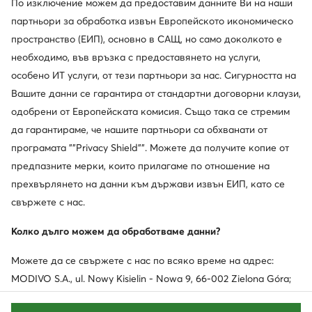
По изключение можем да предоставим данните Ви на наши
партньори за обработка извън Европейското икономическо
пространство (ЕИП), основно в САЩ, но само доколкото е
необходимо, във връзка с предоставянето на услуги,
Обслужване на клиенти
особено ИТ услуги, от тези партньори за нас. Сигурността на
Вашите данни се гарантира от стандартни договорни клаузи,
За нас
одобрени от Европейската комисия. Също така се стремим
Информации
да гарантираме, че нашите партньори са обхванати от
програмата ""Privacy Shield"". Можете да получите копие от
предпазните мерки, които прилагаме по отношение на
прехвърлянето на данни към държави извън ЕИП, като се
свържете с нас.
Колко дълго можем да обработваме данни?
Можете да се свържете с нас по всяко време на адрес:
Смени държавата: България (BG)
MODIVO S.A., ul. Nowy Kisielin - Nowa 9, 66-002 Zielona Góra;
имейл адрес: info@obuvki.bg, телефон: 052/953169. Можете