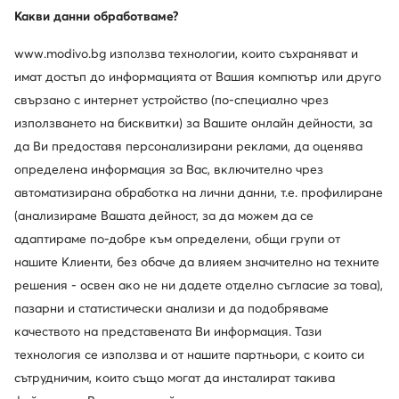
Какви данни обработваме?
www.modivo.bg използва технологии, които съхраняват и
имат достъп до информацията от Вашия компютър или друго
свързано с интернет устройство (по-специално чрез
използването на бисквитки) за Вашите онлайн дейности, за
да Ви предоставя персонализирани реклами, да оценява
определена информация за Вас, включително чрез
автоматизирана обработка на лични данни, т.е. профилиране
(анализираме Вашата дейност, за да можем да се
адаптираме по-добре към определени, общи групи от
нашите Клиенти, без обаче да влияем значително на техните
решения - освен ако не ни дадете отделно съгласие за това),
пазарни и статистически анализи и да подобряваме
California Dreamin'
качеството на представената Ви информация. Тази
технология се използва и от нашите партньори, с които си
Казват, че слънцето винаги грее на западния бряг на
Съединените щати. Затова не е изненада, че Beverly
сътрудничим, които също могат да инсталират такива
Hills Polo Club представя тенденции, фокусирани