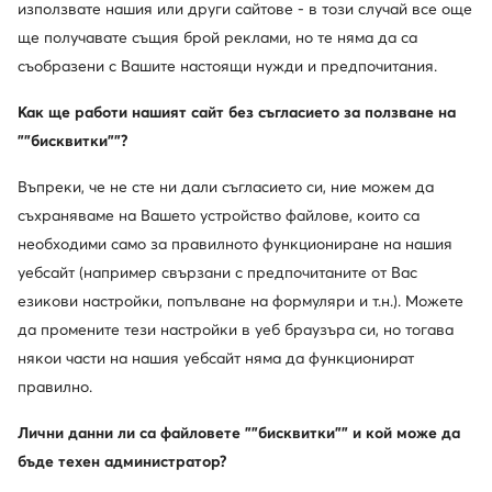
използвате нашия или други сайтове - в този случай все още
ще получавате същия брой реклами, но те няма да са
Добре дошли в Polo Club
съобразени с Вашите настоящи нужди и предпочитания.
Калифорнийският престиж, макар и важен, е само
част от ДНК-то на Beverly Hills Polo Club. Останалата
Как ще работи нашият сайт без съгласието за ползване на
част се състои от културата на полото – широко
""бисквитки""?
считано за един от най-старите отборни спортове в
историята, което в контекста на BHPC, освен
Въпреки, че не сте ни дали съгласието си, ние можем да
спортното си измерение, е и символ на ексклузивност
съхраняваме на Вашето устройство файлове, които са
и класа. Нещо повече, марката е достъпна за всеки.
необходими само за правилното функциониране на нашия
уебсайт (например свързани с предпочитаните от Вас
езикови настройки, попълване на формуляри и т.н.). Можете
да промените тези настройки в уеб браузъра си, но тогава
някои части на нашия уебсайт няма да функционират
правилно.
Лични данни ли са файловете ""бисквитки"" и кой може да
бъде техен администратор?