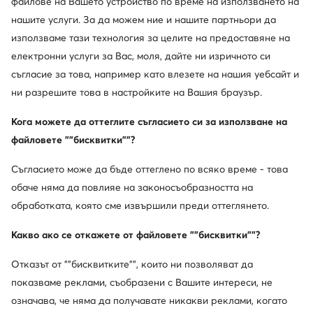
файлове на Вашето устройство по време на използването на
върху елегантността и лукса, които са толкова
нашите услуги. За да можем ние и нашите партньори да
очевидни в един от най-известните райони в сърцето
използваме тази технология за целите на предоставяне на
на Калифорния – Лос Анджелис.
електронни услуги за Вас, моля, дайте ни изричното си
съгласие за това, например като влезете на нашия уебсайт и
ни разрешите това в настройките на Вашия браузър.
Кога можете да оттеглите съгласието си за използване на
файловете ""бисквитки""?
Съгласието може да бъде оттеглено по всяко време - това
обаче няма да повлияе на законосъобразността на
обработката, която сме извършили преди оттеглянето.
Какво ако се откажете от файловете ""бисквитки""?
Отказът от ""бисквитките"", които ни позволяват да
показваме реклами, съобразени с Вашите интереси, не
означава, че няма да получавате никакви реклами, когато