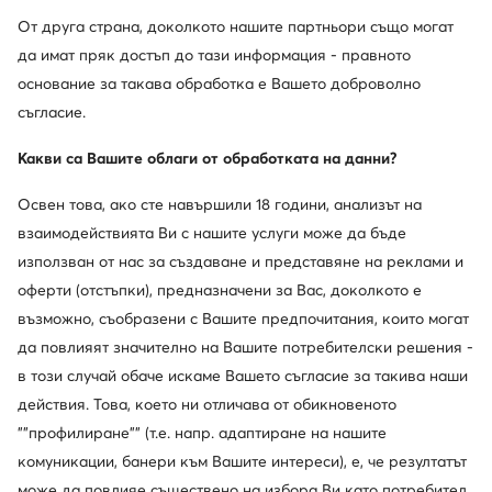
От друга страна, доколкото нашите партньори също могат
да имат пряк достъп до тази информация - правното
основание за такава обработка е Вашето доброволно
съгласие.
Какви са Вашите облаги от обработката на данни?
Освен това, ако сте навършили 18 години, анализът на
взаимодействията Ви с нашите услуги може да бъде
използван от нас за създаване и представяне на реклами и
оферти (отстъпки), предназначени за Вас, доколкото е
възможно, съобразени с Вашите предпочитания, които могат
да повлияят значително на Вашите потребителски решения -
в този случай обаче искаме Вашето съгласие за такива наши
действия. Това, което ни отличава от обикновеното
История на марката
""профилиране"" (т.е. напр. адаптиране на нашите
комуникации, банери към Вашите интереси), е, че резултатът
Beverly Hills Polo Club е основан през 1982 г.,
съчетавайки елегантността на полото с престижа на
може да повлияе съществено на избора Ви като потребител,