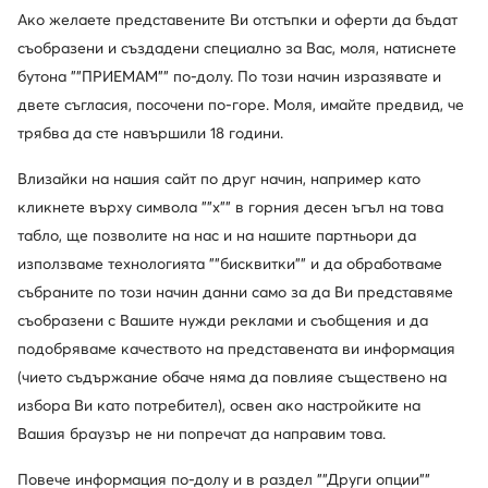
Ако желаете представените Ви отстъпки и оферти да бъдат
съобразени и създадени специално за Вас, моля, натиснете
бутона ""ПРИЕМАМ"" по-долу. По този начин изразявате и
двете съгласия, посочени по-горе. Моля, имайте предвид, че
трябва да сте навършили 18 години.
Влизайки на нашия сайт по друг начин, например като
кликнете върху символа ""x"" в горния десен ъгъл на това
табло, ще позволите на нас и на нашите партньори да
използваме технологията ""бисквитки"" и да обработваме
събраните по този начин данни само за да Ви представяме
съобразени с Вашите нужди реклами и съобщения и да
подобряваме качеството на представената ви информация
Дамска колекция
Мъжк
(чието съдържание обаче няма да повлияе съществено на
избора Ви като потребител), освен ако настройките на
Вашия браузър не ни попречат да направим това.
Повече информация по-долу и в раздел ""Други опции""