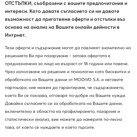
ОТСТЪПКИ, съобразени с вашите предпочитания и
GINO ROSSI
интереси. Като давате съгласието си ни давате
Обувки и чанти с вечна класа
възможност да приготвяме оферти и отстъпки въз
основа на анализ на Вашите онлайн дейности в
Интрнет.
Проверете
Тези оферти и съдържание могат да повлияят значително на
решенията Ви при пазаруване - затова офертата е
предназначена за лица на възраст от 18 години или повече.
Разгледайте колекциите
Чрез използване на решения и технологии като бисквитки и
обработката на Вашите данни от MODIVO S.A. и неговите
партньори, ние можем да гарантираме, че съдържанието,
което Ви се показва, отговаря по-добре на Вашите нужди.
Давайки съгласието си за обработката на Вашите данни,
включително в областта на профилирането, пазарния и
статистически анализ, вие можете да намерите по-лесно
това, от което се нуждаете и което търсите.