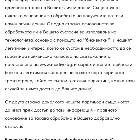
език. Днес Gino Rossi интерпретира този непреходен
феномен в нова капсулна колекция, в която бялото и
администратори на Вашите лични данни. Съществуват
златното — цветовете, които винаги са съпътствали
няколко основания за обработка на получените по този
артистката — определят цялостната естетика.
начин лични данни. От една страна, основанието за
Подходяща е за вечеря, премиера или вечер,
обработката им е Вашето съгласие за използване на
започваща без план, но способна да се превърне в
технологията, основно с помощта на ""бисквитки"", и нашият
нощ, изпълнена с незабравими моменти.
легитимен интерес, който се състои в необходимостта да се
гарантира най-високо качество на съдържанието,
представено на www.modivo.bg, и маркетинговите дейности
(както и легитимният интерес на нашите партньори като
трета страна, който се състои в техния маркетинг, като в този
случай те нямат достъп до Вашите данни).
От друга страна, доколкото нашите партньори също могат
да имат пряк достъп до тази информация - правното
основание за такава обработка е Вашето доброволно
съгласие.
Какви са Вашите облаги от обработката на данни?