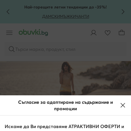
КЪМ ОСНОВНОТО СЪДЪРЖАНИЕ
КЪМ ТЪРСЕНЕ
Най-горещите летни тенденции до -35%!
ДАМСКИ
МЪЖКИ
ЧАНТИ
Търси марка, продукт, стил
Съгласие за адаптиране на съдържание и
промоции
Искаме да Ви представяме АТРАКТИВНИ ОФЕРТИ и