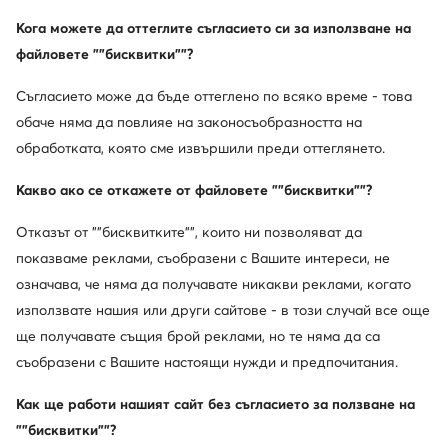
Кога можете да оттеглите съгласието си за използване на
файловете ""бисквитки""?
Обувки, които определят стила
Съгласието може да бъде оттеглено по всяко време - това
обаче няма да повлияе на законосъобразността на
Обувките Gino Rossi са синоним на прецизна
изработка, комфорт и естетика, която не излиза от
обработката, която сме извършили преди оттеглянето.
мода. В колекциите на марката ще откриете модели
за различни нужди и поводи — от обувки на ток и
Какво ако се откажете от файловете ""бисквитки""?
балеринки, през сникърси и сандали, до боти,
Отказът от ""бисквитките"", които ни позволяват да
мокасини и ботуши. Благодарение на изчистените
форми, внимателно изработените детайли и
показваме реклами, съобразени с Вашите интереси, не
висококачествените материали, обувките Gino Rossi
означава, че няма да получавате никакви реклами, когато
допълват перфектно както класически, така и
използвате нашия или други сайтове - в този случай все още
модерни визии.
ще получавате същия брой реклами, но те няма да са
съобразени с Вашите настоящи нужди и предпочитания.
Как ще работи нашият сайт без съгласието за ползване на
""бисквитки""?