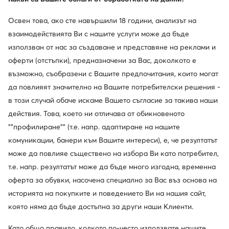
Освен това, ако сте навършили 18 години, анализът на
взаимодействията Ви с нашите услуги може да бъде
използван от нас за създаване и представяне на реклами и
История на марката
оферти (отстъпки), предназначени за Вас, доколкото е
възможно, съобразени с Вашите предпочитания, които могат
Gino Rossi е марка, основана през 1992 година в
да повлияят значително на Вашите потребителски решения -
Полша. Още от самото начало тя се развива
благодарение на занаятчийската грижа за
в този случай обаче искаме Вашето съгласие за такива наши
качеството и усета към актуалните тенденции, като с
действия. Това, което ни отличава от обикновеното
времето заема силна позиция на пазара на премиум
""профилиране"" (т.е. напр. адаптиране на нашите
обувки, чанти и аксесоари. През годините марката
комуникации, банери към Вашите интереси), е, че резултатът
става разпознаваема сред клиентите, търсещи
може да повлияе съществено на избора Ви като потребител,
продукти, съчетаващи елегантност и функционалност.
т.е. напр. резултатът може да бъде много изгодна, временна
Богатият избор от продукти Gino Rossi е рецепта за
стилна и завършена визия независимо от повода.
оферта за обувки, насочена специално за Вас въз основа на
историята на покупките и поведението Ви на нашия сайт,
която няма да бъде достъпна за други наши Клиенти.
Като общо правило, колкото по-често използвате нашите