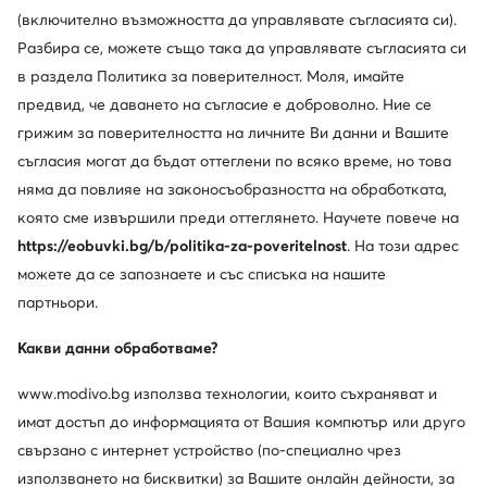
(включително възможността да управлявате съгласията си).
Разбира се, можете също така да управлявате съгласията си
в раздела Политика за поверителност. Моля, имайте
предвид, че даването на съгласие е доброволно. Ние се
грижим за поверителността на личните Ви данни и Вашите
съгласия могат да бъдат оттеглени по всяко време, но това
няма да повлияе на законосъобразността на обработката,
която сме извършили преди оттеглянето. Научете повече на
https://eobuvki.bg/b/politika-za-poveritelnost
. На този адрес
можете да се запознаете и със списъка на нашите
партньори.
Какви данни обработваме?
Класа сама по себе си
www.modivo.bg използва технологии, които съхраняват и
имат достъп до информацията от Вашия компютър или друго
Gino Rossi е марка за жени и мъже, които ценят
свързано с интернет устройство (по-специално чрез
съчетанието от качество, непреходна елегантност и
използването на бисквитки) за Вашите онлайн дейности, за
модерен подход към модата. Дизайните ѝ се