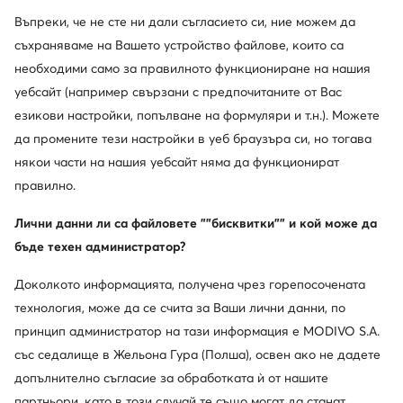
Въпреки, че не сте ни дали съгласието си, ние можем да
съхраняваме на Вашето устройство файлове, които са
необходими само за правилното функциониране на нашия
уебсайт (например свързани с предпочитаните от Вас
езикови настройки, попълване на формуляри и т.н.). Можете
да промените тези настройки в уеб браузъра си, но тогава
някои части на нашия уебсайт няма да функционират
правилно.
Лични данни ли са файловете ""бисквитки"" и кой може да
бъде техен администратор?
Gino Rossi x Marilyn Monroe
Доколкото информацията, получена чрез горепосочената
Някои икони никога не остаряват. Мерилин Монро
технология, може да се счита за Ваши лични данни, по
определено е една от тях. Въпреки изминалите
принцип администратор на тази информация е MODIVO S.A.
години и променящите се тенденции, звездата на
със седалище в Жельона Гура (Полша), освен ако не дадете
Холивуд продължава да определя понятието за
допълнително съгласие за обработката ѝ от нашите
красота, превръщайки го в свой собствен уникален
партньори, като в този случай те също могат да станат