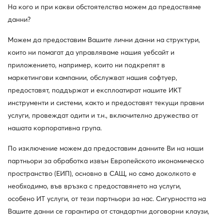
за обслужване на клиенти или се свържете с нас
На кого и при какви обстоятелства можем да предоствяме
данни?
Център за обслужване на клиенти
Контакти
Можем да предоставим Вашите лични данни на структури,
които ни помагат да управляваме нашия уебсайт и
приложението, например, които ни подкрепят в
Изтеглете приложение
маркетингови кампании, обслужват нашия софтуер,
предоставят, поддържат и експлоатират нашите ИКТ
инструменти и системи, както и предоставят текущи правни
услуги, провеждат одити и т.н., включително дружества от
Обслужване на клиенти
нашата корпоративна група.
По изключение можем да предоставим данните Ви на наши
За нас
партньори за обработка извън Европейското икономическо
пространство (ЕИП), основно в САЩ, но само доколкото е
Информации
необходимо, във връзка с предоставянето на услуги,
особено ИТ услуги, от тези партньори за нас. Сигурността на
Вашите данни се гарантира от стандартни договорни клаузи,