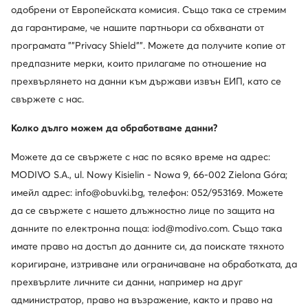
одобрени от Европейската комисия. Също така се стремим
да гарантираме, че нашите партньори са обхванати от
програмата ""Privacy Shield"". Можете да получите копие от
предпазните мерки, които прилагаме по отношение на
прехвърлянето на данни към държави извън ЕИП, като се
Смени държавата: България (BG)
свържете с нас.
Колко дълго можем да обработваме данни?
© obuvki.bg 2026
Можете да се свържете с нас по всяко време на адрес:
Регламент
Промени настройките
Политика за поверителност
MODIVO S.A., ul. Nowy Kisielin - Nowa 9, 66-002 Zielona Góra;
имейл адрес: info@obuvki.bg, телефон: 052/953169. Можете
да се свържете с нашето длъжностно лице по защита на
данните по електронна поща: iod@modivo.com. Също така
имате право на достъп до данните си, да поискате тяхното
коригиране, изтриване или ограничаване на обработката, да
прехвърлите личните си данни, например на друг
администратор, право на възражение, както и право на