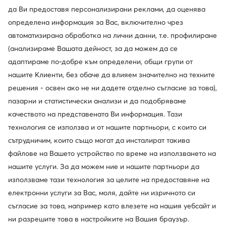
отличават с минималистичен стил, който лесно се
да Ви предоставя персонализирани реклами, да оценява
съчетава както с ежедневни, така и с по-официални
определена информация за Вас, включително чрез
визии. Това е избор за хора, които търсят обувки и
автоматизирана обработка на лични данни, т.е. профилиране
аксесоари, подчертаващи стила, но в същото време
(анализираме Вашата дейност, за да можем да се
оставащи универсален избор за много сезони.
адаптираме по-добре към определени, общи групи от
нашите Клиенти, без обаче да влияем значително на техните
решения - освен ако не ни дадете отделно съгласие за това),
пазарни и статистически анализи и да подобряваме
качеството на представената Ви информация. Тази
технология се използва и от нашите партньори, с които си
сътрудничим, които също могат да инсталират такива
файлове на Вашето устройство по време на използването на
нашите услуги. За да можем ние и нашите партньори да
използваме тази технология за целите на предоставяне на
електронни услуги за Вас, моля, дайте ни изричното си
съгласие за това, например като влезете на нашия уебсайт и
ни разрешите това в настройките на Вашия браузър.