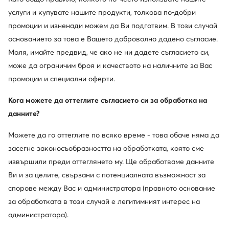
Открийте други марки
услуги и купувате нашите продукти, толкова по-добри
промоции и изненади можем да Ви подготвим. В този случай
основанието за това е Вашето доброволно дадено съгласие.
Моля, имайте предвид, че ако не ни дадете съгласието си,
може да ограничим броя и качеството на наличните за Вас
промоции и специални оферти.
Кога можете да оттеглите съгласието си за обработка на
данните?
Δες
Можете да го оттеглите по всяко време - това обаче няма да
засегне законосъобразността на обработката, която сме
извършили преди оттеглянето му. Ще обработваме данните
Ви и за целите, свързани с потенциалната възможност за
спорове между Вас и администратора (правното основание
за обработката в този случай е легитимният интерес на
Имате въпроси?
администратора).
Проверете най-често задаваните въпроси в Центъра