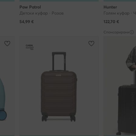
Paw Patrol
Hunter
Детски куфар · Розов
Голям куфар · 
54,99
€
122,70
€
Спонсорирани