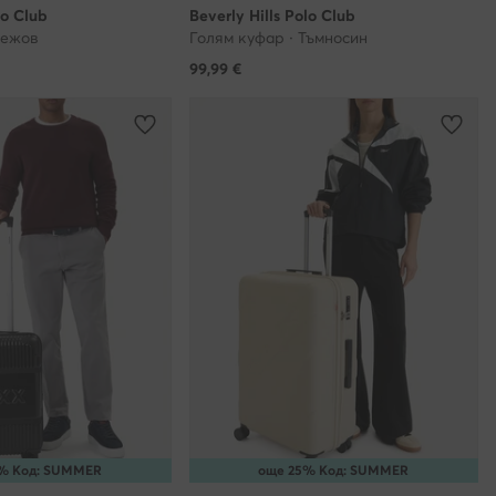
lo Club
Beverly Hills Polo Club
ласие е
Бежов
Голям куфар · Тъмносин
съгласия
99,99
€
ъобразността
наете и със
мацията от
з
телно чрез
ата дейност,
е Клиенти,
отделно
то на
% Код: SUMMER
още 25% Код: SUMMER
ори, с които