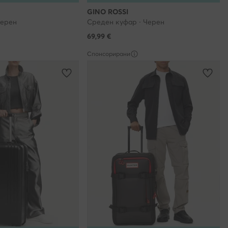
GINO ROSSI
Черен
Среден куфар · Черен
69,99
€
Спонсорирани