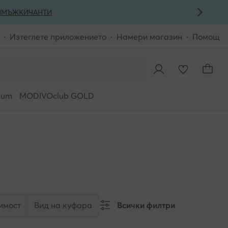
И
МЪЖКИ
ЧАНТИ
Изтеглете приложението
Намери магазин
Помощ
ium
MODIVOclub GOLD
имост
Вид на куфара
Всички филтри