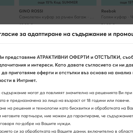
още 15% Код: SUMMER
още 15
GINO ROSSI
Reebok
Самолетен куфар за ръчен багаж · Тъмнокафяв
Голям куфар · 
62,99
€
74,99
€
гласие за адаптиране на съдържание и промо
Ви представяме АТРАКТИВНИ ОФЕРТИ и ОТСТЪПКИ, съоб
почитания и интереси. Като давате съгласието си ни да
да приготвяме оферти и отстъпки въз основа на анализ
ости в Интрнет.
и съдържание могат да повлияят значително на решенията Ви при
та е предназначена за лица на възраст от 18 години или повече.
ане на решения и технологии като бисквитки и обработката на Ва
и неговите партньори, ние можем да гарантираме, че съдържаниет
отговаря по-добре на Вашите нужди.
още 15% Код: SUMMER
още 15
асието си за обработката на Вашите данни, включително в област