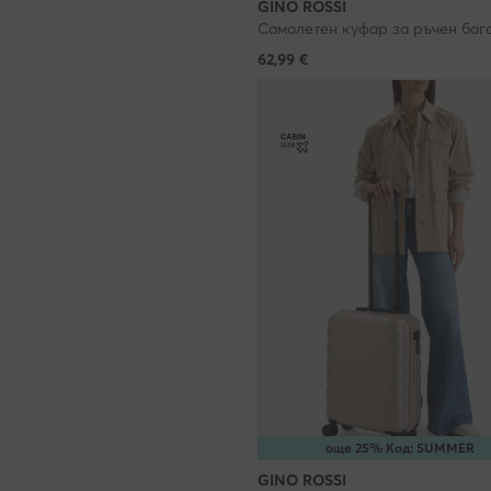
GINO ROSSI
си сътрудничи
време на изп
62,99
€
използваме та
дайте ни изри
разрешите то
Кога можете д
Съгласието мо
законосъобра
Какво ако се
Отказът от ""
интереси, не 
или други сай
са съобразен
още 25% Код: SUMMER
Как ще работи
GINO ROSSI