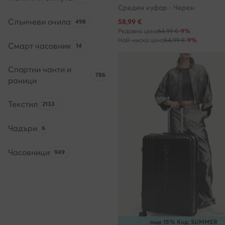
Среден куфар · Черен
Слънчеви очила
Брой на продуктите:
Актуална цена
58,99
€
498
Редовна цена
64,99 €
-9%
Най-ниска цена
64,99 €
-9%
Смарт часовник
Брой на продуктите:
14
Спортни чанти и
Брой на продуктите:
786
раници
Текстил
Брой на продуктите:
2133
Чадъри
Брой на продуктите:
6
Часовници
Брой на продуктите:
949
още 15% Код: SUMMER