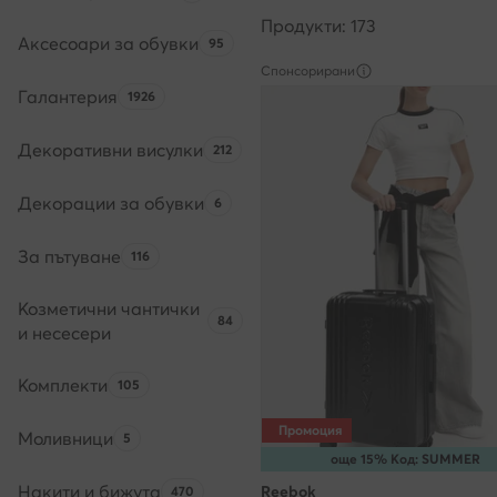
Продукти: 173
Аксесоари за обувки
Брой на продуктите:
95
Спонсорирани
Галантерия
Брой на продуктите:
1926
Декоративни висулки
Брой на продуктите:
212
Декорации за обувки
Брой на продуктите:
6
За пътуване
Брой на продуктите:
116
Козметични чантички
Брой на продуктите:
84
и несесери
Комплекти
Брой на продуктите:
105
Промоция
Моливници
Брой на продуктите:
5
още 15% Код: SUMMER
Накити и бижута
Брой на продуктите:
Reebok
470