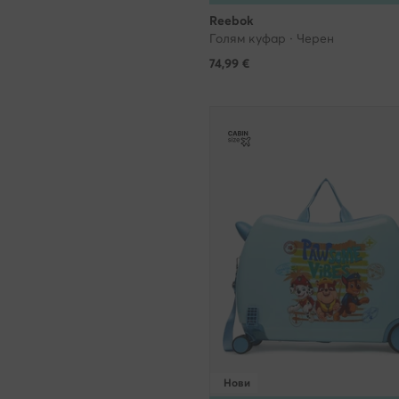
Reebok
Голям куфар · Черен
74,99
€
Нови