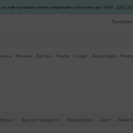
 за най-горещите летни тенденции с отстъпки до -35%!
ДАМСК
Трендове
мски
Мъжки
Детски
Чанти
Спорт
Аксесоари
Prem
Марка
Вид на продукта
Изработка
Цвят
Вмест