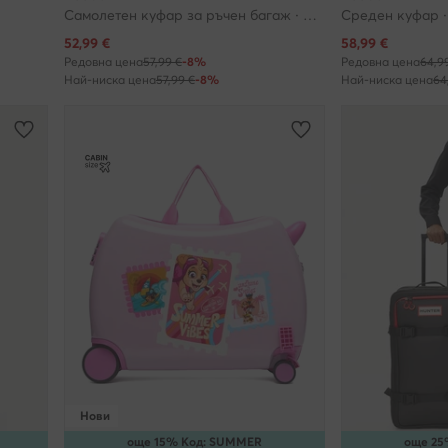
Самолетен куфар за ръчен багаж · Черен
Среден куфар ·
Актуална цена
Актуална цена
52,99
€
58,99
€
Редовна цена
57,99 €
-8%
Редовна цена
64,9
Най-ниска цена
57,99 €
-8%
Най-ниска цена
64
Нови
още 15% Код: SUMMER
още 25