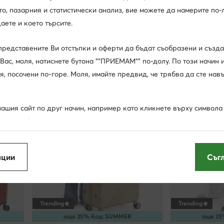
, пазарния и статистически анализ, вие можете да намерите по-л
GINO ROSSI
GINO ROSSI
Голям куфар · Сребрист
Среден куфар 
аете и което търсите.
74,99
€
69,99
€
представените Ви отстъпки и оферти да бъдат съобразени и създ
Вас, моля, натиснете бутона ""ПРИЕМАМ"" по-долу. По този начин 
я, посочени по-горе. Моля, имайте предвид, че трябва да сте нав
ашия сайт по друг начин, например като кликнете върху символа "
 това табло, ще позволите на нас и на нашите партньори да изпо
""бисквитки"" и да обработваме събраните по този начин данни са
съобразени с Вашите нужди реклами и съобщения и да подобряв
пции
Съг
а представената ви информация (чието съдържание обаче няма да
а избора Ви като потребител), освен ако настройките на Вашия б
направим това.
Trending
Trending
мация по-долу и в раздел ""Други опции"" (включително възможн
още 25% Код: SUMMER
още 25
ъгласията си). Разбира се, можете също така да управлявате съгл