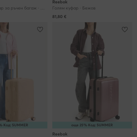
Reebok
ройство по
Самолетен куфар за ръчен багаж · Черен
Голям куфар · Бежов
 да
81,80
€
 Вас, моля,
йт и ни
ки""?
яе на
азени с Вашите
вате нашия
 но те няма да
% Код: SUMMER
още 25% Код: SUMMER
Reebok