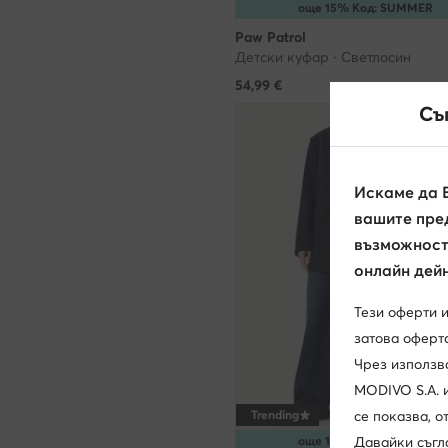
още 15% Код: SUMMER
Paw Patrol
Детски куфар · Светлосин
54,99
€
Съ
Искаме да 
вашите пред
възможност 
онлайн дейн
Тези оферти 
затова оферта
Чрез използв
MODIVO S.A. 
Trending
се показва, 
още 15% Код: SUMMER
Давайки съгл