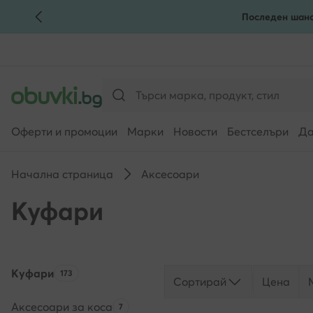
Последен шанс
КЪМ ОСНОВНОТО СЪДЪРЖАНИЕ
КЪМ ТЪРСЕНЕ
Оферти и промоции
Марки
Новости
Бестселъри
Да
Начална страница
Аксесоари
Куфари
Куфари
Брой на продуктите:
173
Сортирай
Цена
Аксесоари за коса
Брой на продуктите:
7