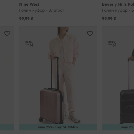
Nine West
Beverly Hills Po
ика за поверителност. Моля, имайте предвид, че даването на съг
Голям куфар · Златист
Голям куфар · 
Ние се грижим за поверителността на личните Ви данни и Вашите 
99,99
€
99,99
€
т оттеглени по всяко време, но това няма да повлияе на законос
а, която сме извършили преди оттеглянето. Научете повече на
i.bg/b/politika-za-poveritelnost
. На този адрес можете да се запоз
ашите партньори.
обработваме?
g използва технологии, които съхраняват и имат достъп до инфор
ър или друго свързано с интернет устройство (по-специално чре
на бисквитки) за Вашите онлайн дейности, за да Ви предоставя
ани реклами, да оценява определена информация за Вас, включи
на обработка на лични данни, т.е. профилиране (анализираме Ваш
да се адаптираме по-добре към определени, общи групи от нашит
влияем значително на техните решения - освен ако не ни дадете 
ова), пазарни и статистически анализи и да подобряваме качество
още 25% Код: SUMMER
още 25
 Ви информация. Тази технология се използва и от нашите партнь