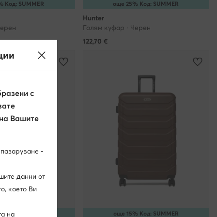
% Код: SUMMER
още 25% Код: SUMMER
Hunter
Черен
Голям куфар · Черен
122,70
€
ции
разени с
вате
 на Вашите
 пазаруване -
шите данни от
о, което Ви
% Код: SUMMER
още 15% Код: SUMMER
та на