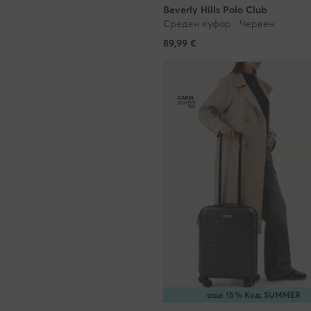
Beverly Hills Polo Club
раздела Полит
Среден куфар · Червен
доброволно. 
89,99
€
могат да бъда
на обработкат
https://eobuvk
списъка на н
Какви данни 
www.modivo.b
Вашия компют
използването 
персонализир
автоматизира
за да можем 
без обаче да 
съгласие за т
още 15% Код: SUMMER
представената