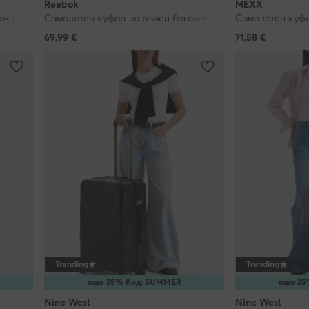
Reebok
MEXX
м, които също могат да инсталират такива файлове на Вашето уст
Самолетен куфар за ръчен багаж · Черен
Самолетен куфар за ръчен багаж · Розов
олзването на нашите услуги. За да можем ние и нашите партньори
69,99
€
71,58
€
зи технология за целите на предоставяне на електронни услуги за
чното си съгласие за това, например като влезете на нашия уебса
ва в настройките на Вашия браузър.
а оттеглите съгласието си за използване на файловете ""бисквит
же да бъде оттеглено по всяко време - това обаче няма да повли
зността на обработката, която сме извършили преди оттеглянето.
 откажете от файловете ""бисквитки""?
бисквитките"", които ни позволяват да показваме реклами, съобр
означава, че няма да получавате никакви реклами, когато използ
тове - в този случай все още ще получавате същия брой реклами,
Trending
Trending
и с Вашите настоящи нужди и предпочитания.
още 25% Код: SUMMER
още 25
 нашият сайт без съгласието за ползване на ""бисквитки""?
Nine West
Nine West