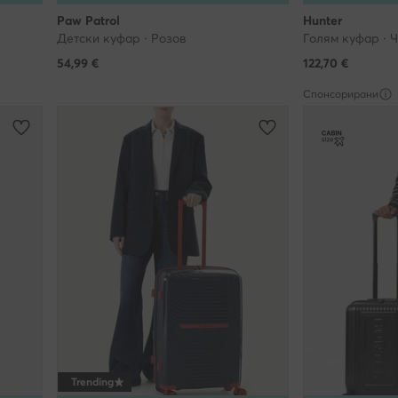
Paw Patrol
Hunter
Детски куфар · Розов
Голям куфар · 
54,99
€
122,70
€
Спонсорирани
Trending