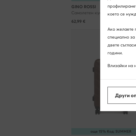
профилирането
GINO ROSSI
което се нужд
62,99
€
Ако желаете 
специално за 
двете съгласи
години.
Влизайки на н
десен ъгъл на
технологията 
представяме 
Други о
качеството н
съществено н
попречат да 
Повече инфор
още 15% Код: SUMMER
управлявате с