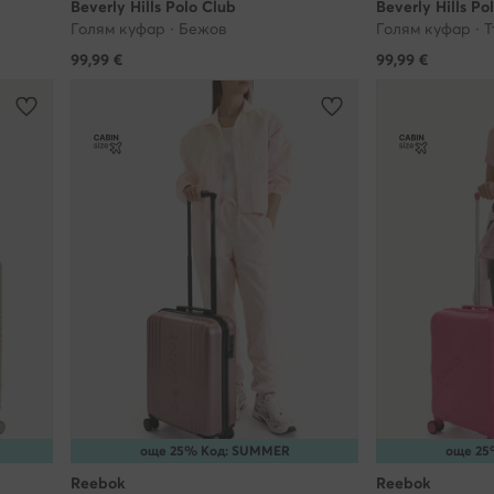
Beverly Hills Polo Club
Beverly Hills Po
м, които също могат да инсталират такива файлове на Вашето уст
Голям куфар · Бежов
Голям куфар · 
олзването на нашите услуги. За да можем ние и нашите партньори
99,99
€
99,99
€
зи технология за целите на предоставяне на електронни услуги за
чното си съгласие за това, например като влезете на нашия уебса
ва в настройките на Вашия браузър.
а оттеглите съгласието си за използване на файловете ""бисквит
же да бъде оттеглено по всяко време - това обаче няма да повли
зността на обработката, която сме извършили преди оттеглянето.
 откажете от файловете ""бисквитки""?
бисквитките"", които ни позволяват да показваме реклами, съобр
означава, че няма да получавате никакви реклами, когато използ
тове - в този случай все още ще получавате същия брой реклами,
и с Вашите настоящи нужди и предпочитания.
още 25% Код: SUMMER
още 25
 нашият сайт без съгласието за ползване на ""бисквитки""?
Reebok
Reebok