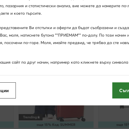
, пазарния и статистически анализ, вие можете да намерите по-л
Paw Patrol
GINO ROSSI
Самолетен куфар за ръчен багаж · Тъмнокафяв
Детски куфар · Светлосин
Голям куфар · 
аете и което търсите.
54,99
€
74,99
€
представените Ви отстъпки и оферти да бъдат съобразени и създ
Вас, моля, натиснете бутона ""ПРИЕМАМ"" по-долу. По този начин 
я, посочени по-горе. Моля, имайте предвид, че трябва да сте нав
ашия сайт по друг начин, например като кликнете върху символа "
 това табло, ще позволите на нас и на нашите партньори да изпо
""бисквитки"" и да обработваме събраните по този начин данни са
съобразени с Вашите нужди реклами и съобщения и да подобряв
пции
Съг
а представената ви информация (чието съдържание обаче няма да
а избора Ви като потребител), освен ако настройките на Вашия б
направим това.
Trending
мация по-долу и в раздел ""Други опции"" (включително възможн
още 15% Код: SUMMER
още 15
ъгласията си). Разбира се, можете също така да управлявате съгл