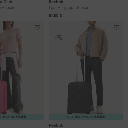
lo Club
Reebok
ройство по
Тъмносин
Голям куфар · Бежов
 да
81,80
€
 Вас, моля,
йт и ни
ки""?
яе на
азени с Вашите
вате нашия
 но те няма да
% Код: SUMMER
още 25% Код: SUMMER
Reebok