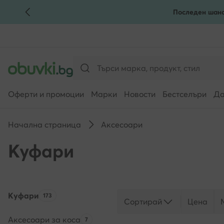
Последен шанс
КЪМ ОСНОВНОТО СЪДЪРЖАНИЕ
КЪМ ТЪРСЕНЕ
Оферти и промоции
Марки
Новости
Бестселъри
Да
Начална страница
Аксесоари
Куфари
Куфари
Брой на продуктите:
173
Сортирай
Цена
Аксесоари за коса
Брой на продуктите:
7