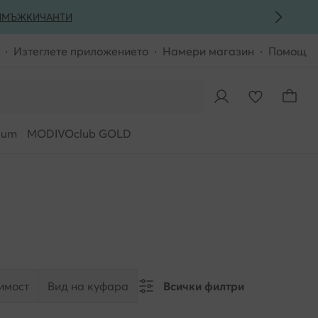
И
МЪЖКИ
ЧАНТИ
Изтеглете приложението
Намери магазин
Помощ
ium
MODIVOclub GOLD
имост
Вид на куфара
Всички филтри