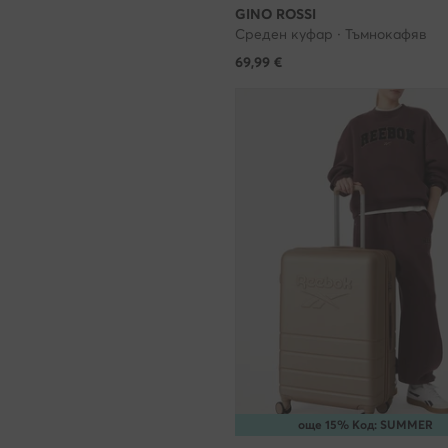
GINO ROSSI
раздела Полит
Среден куфар · Тъмнокафяв
доброволно. 
69,99
€
могат да бъда
на обработкат
https://eobuvk
списъка на н
Какви данни 
www.modivo.b
Вашия компют
използването 
персонализир
автоматизира
за да можем 
без обаче да 
съгласие за т
още 15% Код: SUMMER
представената