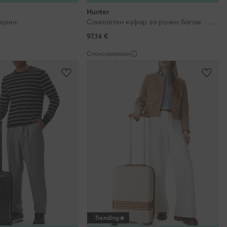
Hunter
Черен
Самолетен куфар за ръчен багаж · Черен
97,14
€
Спонсорирани
Trending