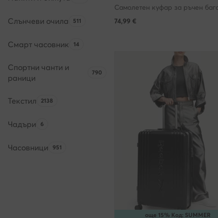
Слънчеви очила
Брой на продуктите:
74,99
€
511
Смарт часовник
Брой на продуктите:
14
Спортни чанти и
Брой на продуктите:
790
раници
Текстил
Брой на продуктите:
2138
Чадъри
Брой на продуктите:
6
Часовници
Брой на продуктите:
951
още 15% Код: SUMMER