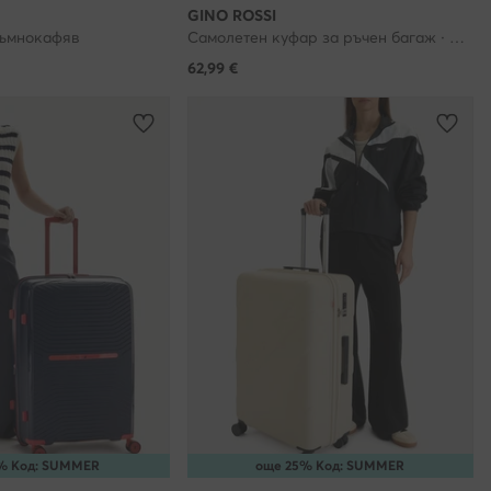
GINO ROSSI
ласие е
Тъмнокафяв
Самолетен куфар за ръчен багаж · Черен
съгласия
62,99
€
ъобразността
наете и със
мацията от
з
телно чрез
ата дейност,
е Клиенти,
отделно
то на
% Код: SUMMER
още 25% Код: SUMMER
ори, с които