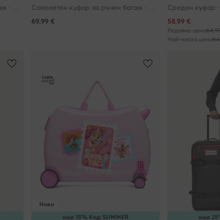
Самолетен куфар за ръчен багаж · Сребрист
Самолетен куфар за ръчен багаж · Розов
Среден куфар ·
Актуална цена
69,99
€
58,99
€
Редовна цена
64,9
Най-ниска цена
64
Нови
още 15% Код: SUMMER
още 25