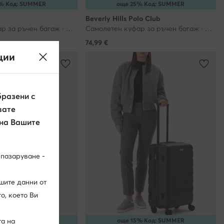
% Код: SUMMER
още 25% Код: SUMMER
Beverly Hills Polo Club
Самолетен куфар за ръчен багаж · Черен
Самолетен куфар за ръчен багаж · Бежов
74,99
€
ции
разени с
вате
 на Вашите
 пазаруване -
шите данни от
о, което Ви
% Код: SUMMER
още 15% Код: SUMMER
та на