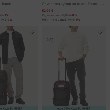
 Черен
Самолетен куфар за ръчен багаж · Черен
Актуална цена
52,99
€
9 €
-9%
Редовна цена
57,99 €
-8%
,99 €
-9%
Най-ниска цена
57,99 €
-8%
% Код: SUMMER
още 25% Код: SUMMER