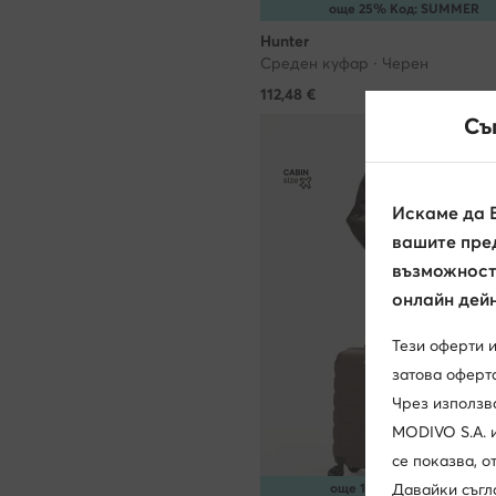
още 25% Код: SUMMER
Hunter
Среден куфар · Черен
112,48
€
Съ
Искаме да 
вашите пред
възможност 
онлайн дейн
Тези оферти 
затова оферта
Чрез използв
MODIVO S.A. 
се показва, 
още 15% Код: SUMMER
Давайки съгл