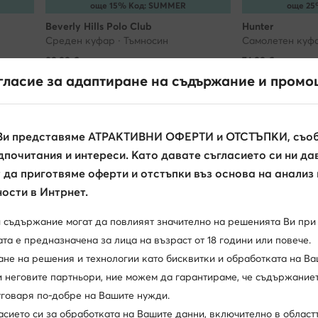
още 15% Код: SUMMER
още 25
Beverly Hills Polo Club
Hunter
Среден куфар · Тъмносин
89,99
€
74,99
€
гласие за адаптиране на съдържание и промо
Ви представяме АТРАКТИВНИ ОФЕРТИ и ОТСТЪПКИ, съоб
почитания и интереси. Като давате съгласието си ни да
да приготвяме оферти и отстъпки въз основа на анализ
ости в Интрнет.
и съдържание могат да повлияят значително на решенията Ви при
та е предназначена за лица на възраст от 18 години или повече.
ане на решения и технологии като бисквитки и обработката на Ва
и неговите партньори, ние можем да гарантираме, че съдържаниет
Нови
отговаря по-добре на Вашите нужди.
още 15% Код: SUMMER
още 15
асието си за обработката на Вашите данни, включително в област