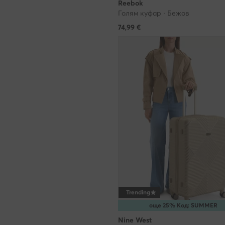
Reebok
си сътрудничи
Голям куфар · Бежов
време на изп
74,99
€
използваме та
дайте ни изри
разрешите то
Кога можете д
Съгласието мо
законосъобра
Какво ако се
Отказът от ""
интереси, не 
или други сай
Trending
са съобразен
още 25% Код: SUMMER
Как ще работи
Nine West