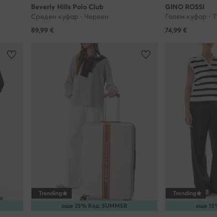
Beverly Hills Polo Club
GINO ROSSI
ика за поверителност. Моля, имайте предвид, че даването на съг
Среден куфар · Червен
Голям куфар · 
Ние се грижим за поверителността на личните Ви данни и Вашите 
89,99
€
74,99
€
т оттеглени по всяко време, но това няма да повлияе на законос
а, която сме извършили преди оттеглянето. Научете повече на
i.bg/b/politika-za-poveritelnost
. На този адрес можете да се запоз
ашите партньори.
обработваме?
g използва технологии, които съхраняват и имат достъп до инфор
ър или друго свързано с интернет устройство (по-специално чре
на бисквитки) за Вашите онлайн дейности, за да Ви предоставя
ани реклами, да оценява определена информация за Вас, включи
на обработка на лични данни, т.е. профилиране (анализираме Ваш
да се адаптираме по-добре към определени, общи групи от нашит
влияем значително на техните решения - освен ако не ни дадете 
Trending
Trending
ова), пазарни и статистически анализи и да подобряваме качество
още 25% Код: SUMMER
още 15
 Ви информация. Тази технология се използва и от нашите партнь