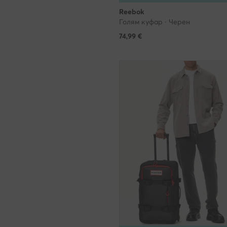
Reebok
Голям куфар · Черен
74,99
€