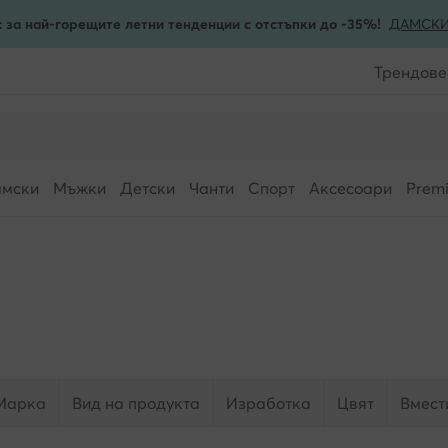
 за най-горещите летни тенденции с отстъпки до -35%!
ДАМСК
Трендове
мски
Мъжки
Детски
Чанти
Спорт
Аксесоари
Prem
Марка
Вид на продукта
Изработка
Цвят
Вмест