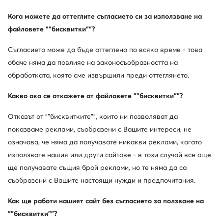
Кога можете да оттеглите съгласието си за използване на
файловете ""бисквитки""?
Промоция
Промоция
Съгласието може да бъде оттеглено по всяко време - това
още 25% Код: SUMMER
обаче няма да повлияе на законосъобразността на
обработката, която сме извършили преди оттеглянето.
Guess
Guess
Слънчеви очила · Черен
Слънчеви очила · Кафяв
Какво ако се откажете от файловете ""бисквитки""?
Актуална цена
Актуална цена
61,99
€
81,99
€
Редовна цена
109,99 €
-43%
Редовна цена
129,99 €
-36%
Отказът от ""бисквитките"", които ни позволяват да
Най-ниска цена
68,99 €
-10%
Най-ниска цена
91,99 €
-10%
показваме реклами, съобразени с Вашите интереси, не
означава, че няма да получавате никакви реклами, когато
използвате нашия или други сайтове - в този случай все още
ще получавате същия брой реклами, но те няма да са
съобразени с Вашите настоящи нужди и предпочитания.
Как ще работи нашият сайт без съгласието за ползване на
""бисквитки""?