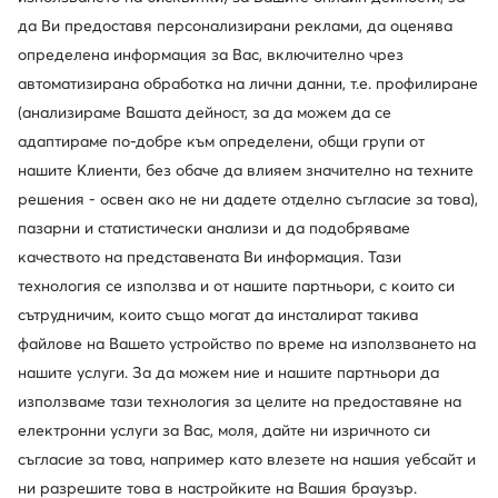
да Ви предоставя персонализирани реклами, да оценява
определена информация за Вас, включително чрез
автоматизирана обработка на лични данни, т.е. профилиране
(анализираме Вашата дейност, за да можем да се
адаптираме по-добре към определени, общи групи от
Промоция
Промоция
нашите Клиенти, без обаче да влияем значително на техните
решения - освен ако не ни дадете отделно съгласие за това),
Guess
Guess
Слънчеви очила · Черен
Слънчеви очила · Кафяв
пазарни и статистически анализи и да подобряваме
Актуална цена
Актуална цена
80,99
€
83,99
€
качеството на представената Ви информация. Тази
Редовна цена
124,99 €
-35%
Редовна цена
152,88 €
-45%
технология се използва и от нашите партньори, с които си
Най-ниска цена
87,99 €
-7%
Най-ниска цена
91,52 €
-8%
сътрудничим, които също могат да инсталират такива
файлове на Вашето устройство по време на използването на
нашите услуги. За да можем ние и нашите партньори да
използваме тази технология за целите на предоставяне на
електронни услуги за Вас, моля, дайте ни изричното си
съгласие за това, например като влезете на нашия уебсайт и
ни разрешите това в настройките на Вашия браузър.