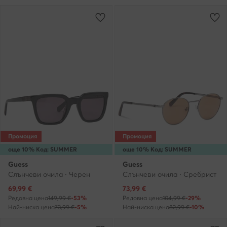
Промоция
Промоция
още 10% Код: SUMMER
още 10% Код: SUMMER
Guess
Guess
Слънчеви очила · Черен
Слънчеви очила · Сребрист
Актуална цена
Актуална цена
69,99
€
73,99
€
Редовна цена
149,99 €
-53%
Редовна цена
104,99 €
-29%
Най-ниска цена
73,99 €
-5%
Най-ниска цена
82,99 €
-10%