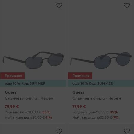
Промоция
Промоция
още 10% Код: SUMMER
още 10% Код: SUMMER
Guess
Guess
Слънчеви очила · Черен
Слънчеви очила · Черен
Актуална цена
Актуална цена
79,99
€
77,99
€
Редовна цена
119,99 €
-33%
Редовна цена
119,99 €
-35%
Най-ниска цена
89,99 €
-11%
Най-ниска цена
83,99 €
-7%