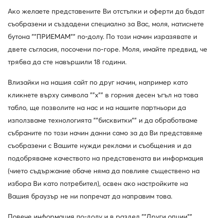
Ако желаете представените Ви отстъпки и оферти да бъдат
съобразени и създадени специално за Вас, моля, натиснете
бутона ""ПРИЕМАМ"" по-долу. По този начин изразявате и
двете съгласия, посочени по-горе. Моля, имайте предвид, че
трябва да сте навършили 18 години.
Влизайки на нашия сайт по друг начин, например като
Промоция
Промоция
кликнете върху символа ""x"" в горния десен ъгъл на това
табло, ще позволите на нас и на нашите партньори да
Guess
Guess
използваме технологията ""бисквитки"" и да обработваме
Слънчеви очила · Кафяв
Слънчеви очила · Черен
събраните по този начин данни само за да Ви представяме
Актуална цена
Актуална цена
68,99
€
84,99
€
съобразени с Вашите нужди реклами и съобщения и да
Редовна цена
99,99 €
-31%
Редовна цена
171,79 €
-50%
Най-ниска цена
78,99 €
-12%
Най-ниска цена
90,99 €
-6%
подобряваме качеството на представената ви информация
(чието съдържание обаче няма да повлияе съществено на
избора Ви като потребител), освен ако настройките на
Вашия браузър не ни попречат да направим това.
Повече информация по-долу и в раздел ""Други опции""