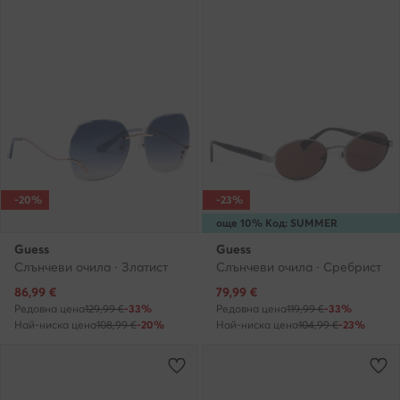
-20%
-23%
още 10% Код: SUMMER
Guess
Guess
Слънчеви очила · Златист
Слънчеви очила · Сребрист
Актуална цена
Актуална цена
86,99
€
79,99
€
Редовна цена
129,99 €
-33%
Редовна цена
119,99 €
-33%
Най-ниска цена
108,99 €
-20%
Най-ниска цена
104,99 €
-23%