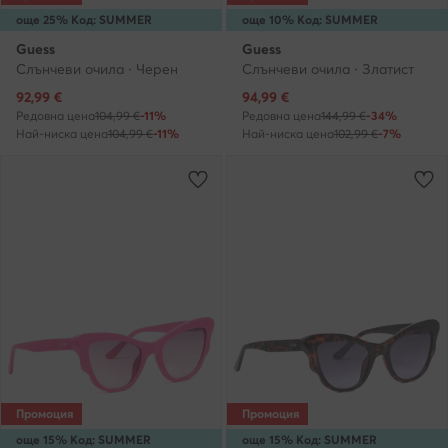
още 25% Код: SUMMER
още 10% Код: SUMMER
Guess
Guess
Слънчеви очила · Черен
Слънчеви очила · Златист
Актуална цена
Актуална цена
92,99
€
94,99
€
Редовна цена
104,99 €
-11%
Редовна цена
144,99 €
-34%
Най-ниска цена
104,99 €
-11%
Най-ниска цена
102,99 €
-7%
Промоция
Промоция
още 15% Код: SUMMER
още 15% Код: SUMMER