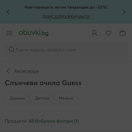
КЪМ ОСНОВНОТО СЪДЪРЖАНИЕ
КЪМ ТЪРСЕНЕ
Най-горещите летни тенденции до -35%!
ДАМСКИ
МЪЖКИ
ЧАНТИ
Търси марка, продукт, стил
Аксесоари
Слънчеви очила Guess
Дамски
Детски
Мъжки
Продукти: 48
·
Избрани филтри (1)