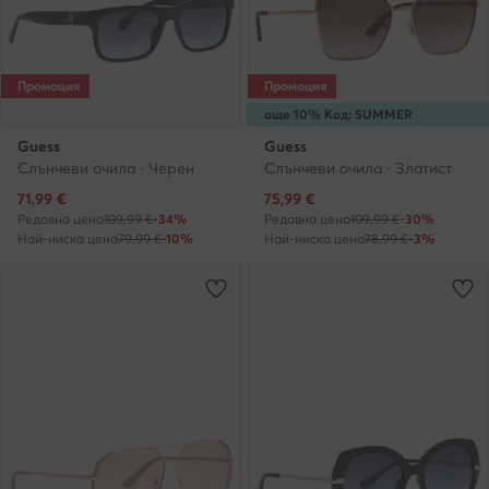
Промоция
Промоция
още 10% Код: SUMMER
Guess
Guess
Слънчеви очила · Черен
Слънчеви очила · Златист
Актуална цена
Актуална цена
71,99
€
75,99
€
Редовна цена
109,99 €
-34%
Редовна цена
109,99 €
-30%
Най-ниска цена
79,99 €
-10%
Най-ниска цена
78,99 €
-3%