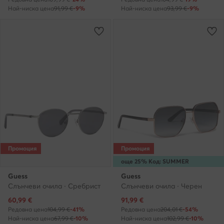
Най-ниска цена
91,99 €
-9%
Най-ниска цена
93,99 €
-9%
Промоция
Промоция
още 25% Код: SUMMER
Guess
Guess
Слънчеви очила · Сребрист
Слънчеви очила · Черен
Актуална цена
Актуална цена
60,99
€
91,99
€
Редовна цена
104,99 €
-41%
Редовна цена
204,01 €
-54%
Най-ниска цена
67,99 €
-10%
Най-ниска цена
102,99 €
-10%