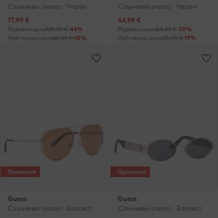
Слънчеви очила · Черен
Слънчеви очила · Черен
Актуална цена
Актуална цена
77,99
€
44,99
€
Редовна цена
139,99 €
-44%
Редовна цена
64,99 €
-30%
Най-ниска цена
86,99 €
-10%
Най-ниска цена
55,99 €
-19%
Промоция
Промоция
Guess
Guess
Слънчеви очила · Златист
Слънчеви очила · Златист