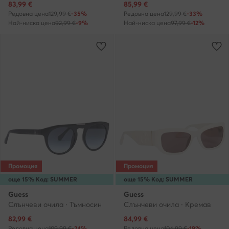
Актуална цена
Актуална цена
83,99
€
85,99
€
Редовна цена
129,99 €
-35%
Редовна цена
129,99 €
-33%
Най-ниска цена
92,99 €
-9%
Най-ниска цена
97,99 €
-12%
Промоция
Промоция
още 15% Код: SUMMER
още 15% Код: SUMMER
Guess
Guess
Слънчеви очила · Тъмносин
Слънчеви очила · Кремав
Актуална цена
Актуална цена
82,99
€
84,99
€
Редовна цена
109,99 €
-24%
Редовна цена
104,99 €
-19%