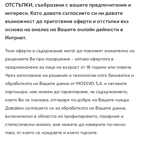
ОТСТЪПКИ, съобразени с вашите предпочитания и
интереси. Като давате съгласието си ни давате
възможност да приготвяме оферти и отстъпки въз
основа на анализ на Вашите онлайн дейности в
Интрнет.
Тези оферти и съдържание могат да повлияят значително на
решенията Ви при пазаруване - затова офертата е
Промоция
Промоция
предназначена за лица на възраст от 18 години или повече.
Чрез използване на решения и технологии като бисквитки и
обработката на Вашите данни от MODIVO S.A. и неговите
Guess
Guess
Слънчеви очила · Черен
Слънчеви очила · Син
партньори, ние можем да гарантираме, че съдържанието,
Актуална цена
Актуална цена
55,99
€
35,99
€
което Ви се показва, отговаря по-добре на Вашите нужди.
Редовна цена
101,75 €
-44%
Редовна цена
60,84 €
-40%
Давайки съгласието си за обработката на Вашите данни,
Най-ниска цена
59,99 €
-6%
Най-ниска цена
39,99 €
-10%
включително в областта на профилирането, пазарния и
статистически анализ, вие можете да намерите по-лесно
това, от което се нуждаете и което търсите.