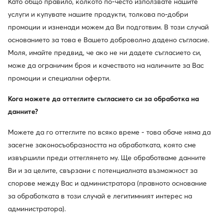
Като общо правило, колкото по-често използвате нашите
услуги и купувате нашите продукти, толкова по-добри
промоции и изненади можем да Ви подготвим. В този случай
основанието за това е Вашето доброволно дадено съгласие.
Един клуб, предимства на много места.
Моля, имайте предвид, че ако не ни дадете съгласието си,
Промоции само за членовете на клуба, удължен
може да ограничим броя и качеството на наличните за Вас
срок за връщане и много повече. Отключете
MODIVOclub GOLD и получавайте
промоции и специални оферти.
възстановяване на средства при всяка покупка!
Кога можете да оттеглите съгласието си за обработка на
Използвайте MODIVOclub
Научете повече
данните?
Можете да го оттеглите по всяко време - това обаче няма да
Отстъпки само
засегне законосъобразността на обработката, която сме
за членовете на клуба
извършили преди оттеглянето му. Ще обработваме данните
Ви и за целите, свързани с потенциалната възможност за
30 дни за връщане за членовете на клуба
спорове между Вас и администратора (правното основание
14 дни за останалите
за обработката в този случай е легитимният интерес на
администратора).
10% кешбек в MODIVOclub GOLD