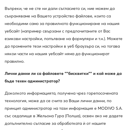
Въпреки, че не сте ни дали съгласието си, ние можем да
съхраняваме на Вашето устройство файлове, които са
Промоция
-31%
необходими само за правилното функциониране на нашия
още 25% Код: SUMMER
уебсайт (например свързани с предпочитаните от Вас
Guess
Guess
езикови настройки, попълване на формуляри и т.н.). Можете
Слънчеви очила · Черен
Слънчеви очила · Черен
да промените тези настройки в уеб браузъра си, но тогава
Актуална цена
Актуална цена
74,99
€
61,99
€
някои части на нашия уебсайт няма да функционират
Редовна цена
114,53 €
-34%
Редовна цена
99,99 €
-38%
правилно.
Най-ниска цена
81,99 €
-8%
Най-ниска цена
89,99 €
-31%
Лични данни ли са файловете ""бисквитки"" и кой може да
бъде техен администратор?
Доколкото информацията, получена чрез горепосочената
технология, може да се счита за Ваши лични данни, по
принцип администратор на тази информация е MODIVO S.A.
със седалище в Жельона Гура (Полша), освен ако не дадете
допълнително съгласие за обработката ѝ от нашите