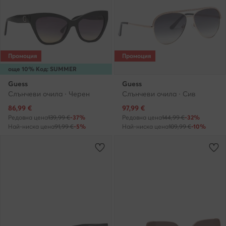
Промоция
Промоция
още 10% Код: SUMMER
Guess
Guess
Слънчеви очила · Черен
Слънчеви очила · Сив
Актуална цена
Актуална цена
86,99
€
97,99
€
Редовна цена
139,99 €
-37%
Редовна цена
144,99 €
-32%
Най-ниска цена
91,99 €
-5%
Най-ниска цена
109,99 €
-10%