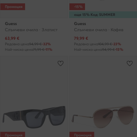
Промоция
-15%
още 15% Код: SUMMER
Guess
Guess
Слънчеви очила · Златист
Слънчеви очила · Кафяв
Актуална цена
Актуална цена
63,99
€
79,99
€
Редовна цена
94,99 €
-32%
Редовна цена
104,99 €
-23%
Най-ниска цена
71,99 €
-11%
Най-ниска цена
94,99 €
-15%
Промоция
Промоция