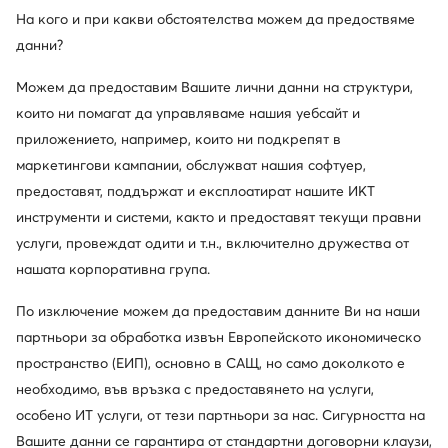
онлайн, стационарно, през цялата година
На кого и при какви обстоятелства можем да предоствяме
данни?
Кешбекът се комбинира с всяка
промоция и разпродажба
Можем да предоставим Вашите лични данни на структури,
които ни помагат да управляваме нашия уебсайт и
приложението, например, които ни подкрепят в
маркетингови кампании, обслужват нашия софтуер,
Изтеглете приложение
предоставят, поддържат и експлоатират нашите ИКТ
инструменти и системи, както и предоставят текущи правни
услуги, провеждат одити и т.н., включително дружества от
нашата корпоративна група.
Обслужване на клиенти
По изключение можем да предоставим данните Ви на наши
партньори за обработка извън Европейското икономическо
За нас
пространство (ЕИП), основно в САЩ, но само доколкото е
необходимо, във връзка с предоставянето на услуги,
Информации
особено ИТ услуги, от тези партньори за нас. Сигурността на
Вашите данни се гарантира от стандартни договорни клаузи,