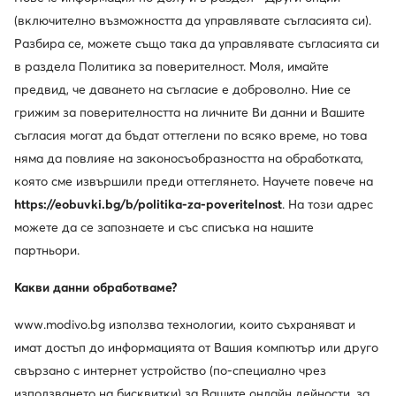
(включително възможността да управлявате съгласията си).
Разбира се, можете също така да управлявате съгласията си
в раздела Политика за поверителност. Моля, имайте
предвид, че даването на съгласие е доброволно. Ние се
грижим за поверителността на личните Ви данни и Вашите
съгласия могат да бъдат оттеглени по всяко време, но това
Промоция
Промоция
няма да повлияе на законосъобразността на обработката,
още 25% Код: SUMMER
още 25% Код: SUMMER
която сме извършили преди оттеглянето. Научете повече на
Guess
Guess
Слънчеви очила · Сив
Слънчеви очила · Черен
https://eobuvki.bg/b/politika-za-poveritelnost
. На този адрес
можете да се запознаете и със списъка на нашите
Актуална цена
Актуална цена
63,99
€
63,99
€
Редовна цена
124,99 €
-48%
Редовна цена
119,99 €
-46%
партньори.
Най-ниска цена
70,99 €
-9%
Най-ниска цена
70,99 €
-9%
Какви данни обработваме?
www.modivo.bg използва технологии, които съхраняват и
имат достъп до информацията от Вашия компютър или друго
свързано с интернет устройство (по-специално чрез
използването на бисквитки) за Вашите онлайн дейности, за