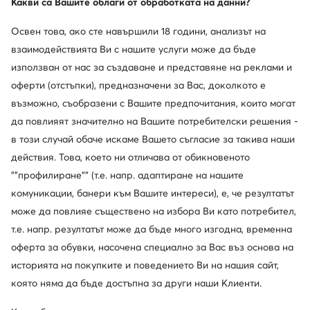
Какви са Вашите облаги от обработката на данни?
Популярни марки от тази категория
Освен това, ако сте навършили 18 години, анализът на
взаимодействията Ви с нашите услуги може да бъде
Badura
Kappa
използван от нас за създаване и представяне на реклами и
оферти (отстъпки), предназначени за Вас, доколкото е
Jenny Fairy
Melissa
възможно, съобразени с Вашите предпочитания, които могат
Versace Jeans Couture
Wish
да повлияят значително на Вашите потребителски решения -
в този случай обаче искаме Вашето съгласие за такива наши
Tom & Jerry
DC Shoes
действия. Това, което ни отличава от обикновеното
""профилиране"" (т.е. напр. адаптиране на нашите
Eva Minge
Beverly Hills Polo Club
комуникации, банери към Вашите интереси), е, че резултатът
може да повлияе съществено на избора Ви като потребител,
Nine West
GINO ROSSI
т.е. напр. резултатът може да бъде много изгодна, временна
Покажете повече марки
оферта за обувки, насочена специално за Вас въз основа на
историята на покупките и поведението Ви на нашия сайт,
която няма да бъде достъпна за други наши Клиенти.