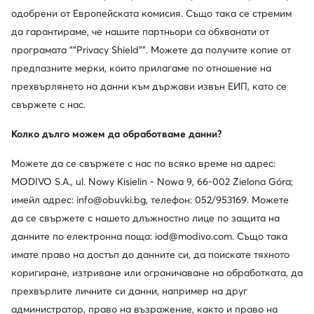
одобрени от Европейската комисия. Също така се стремим
да гарантираме, че нашите партньори са обхванати от
програмата ""Privacy Shield"". Можете да получите копие от
предпазните мерки, които прилагаме по отношение на
прехвърлянето на данни към държави извън ЕИП, като се
свържете с нас.
Смени държавата: България (BG)
Колко дълго можем да обработваме данни?
Можете да се свържете с нас по всяко време на адрес:
© obuvki.bg 2026
Регламент
Промени настройките
MODIVO S.A., ul. Nowy Kisielin - Nowa 9, 66-002 Zielona Góra;
Политика за поверителност
имейл адрес: info@obuvki.bg, телефон: 052/953169. Можете
да се свържете с нашето длъжностно лице по защита на
данните по електронна поща: iod@modivo.com. Също така
имате право на достъп до данните си, да поискате тяхното
коригиране, изтриване или ограничаване на обработката, да
прехвърлите личните си данни, например на друг
администратор, право на възражение, както и право на