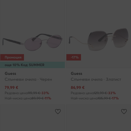
Промоция
-17%
още 10% Код: SUMMER
Guess
Guess
Слънчеви очила · Черен
Слънчеви очила · Златист
Актуална цена
Актуална цена
79,99
€
86,99
€
Редовна цена
119,99 €
-33%
Редовна цена
129,99 €
-33%
Най-ниска цена
89,99 €
-11%
Най-ниска цена
105,99 €
-17%