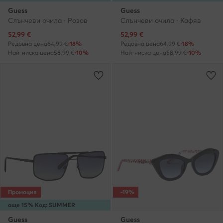
Guess
Guess
Слънчеви очила · Розов
Слънчеви очила · Кафяв
Актуална цена
Актуална цена
52,99
€
52,99
€
Редовна цена
64,99 €
-18%
Редовна цена
64,99 €
-18%
Най-ниска цена
58,99 €
-10%
Най-ниска цена
58,99 €
-10%
Промоция
-19%
още 15% Код: SUMMER
Guess
Guess