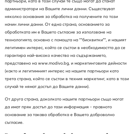
партньори, като в този случай те също могат да станат
администратори на Вашите лични данни. Съществуват
няколко основания за обработка на получените по този
още 25% Код: SUMMER
начин лични данни. От една страна, основанието за
Guess
Guess
обработката им е Вашето съгласие за използване на
Слънчеви очила · Кафяв
Слънчеви очила · Кафяв
технологията, основно с помощта на ""бисквитки"", и нашият
99,99
€
76,69
€
легитимен интерес, който се състои в необходимостта да се
гарантира най-високо качество на съдържанието,
Сортирай
Филтрирай
1
представено на www.modivo.bg, и маркетинговите дейности
(както и легитимният интерес на нашите партньори като
трета страна, който се състои в техния маркетинг, като в този
случай те нямат достъп до Вашите данни).
Други клиенти са търсили също
От друга страна, доколкото нашите партньори също могат
да имат пряк достъп до тази информация - правното
основание за такава обработка е Вашето доброволно
Чехли детски
Дамски сандали Jenny Fairy
Дамски п
съгласие.
Черни дамски ботуши
Балеринки - Цвят: Кафяв
Дам