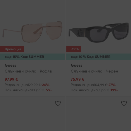
Промоция
-19%
още 15% Код: SUMMER
още 10% Код: SUMMER
Guess
Guess
Слънчеви очила · Кафяв
Слънчеви очила · Черен
Актуална цена
Актуална цена
97,99
€
75,99
€
Редовна цена
129,99 €
-24%
Редовна цена
104,99 €
-27%
Най-ниска цена
103,99 €
-5%
Най-ниска цена
93,99 €
-19%