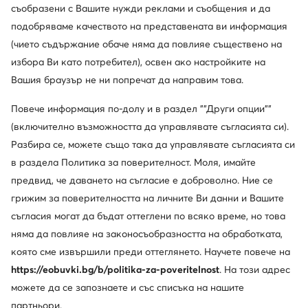
съобразени с Вашите нужди реклами и съобщения и да
подобряваме качеството на представената ви информация
(чието съдържание обаче няма да повлияе съществено на
избора Ви като потребител), освен ако настройките на
Вашия браузър не ни попречат да направим това.
Повече информация по-долу и в раздел ""Други опции""
(включително възможността да управлявате съгласията си).
Разбира се, можете също така да управлявате съгласията си
в раздела Политика за поверителност. Моля, имайте
Нови
Нови
предвид, че даването на съгласие е доброволно. Ние се
грижим за поверителността на личните Ви данни и Вашите
Polo Ralph Lauren
Polo Ralph Lauren
съгласия могат да бъдат оттеглени по всяко време, но това
Шал · Черен
Шал · Тъмносин
няма да повлияе на законосъобразността на обработката,
134,99
€
114,99
€
която сме извършили преди оттеглянето. Научете повече на
https://eobuvki.bg/b/politika-za-poveritelnost
. На този адрес
можете да се запознаете и със списъка на нашите
партньори.