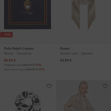
-17%
Polo Ralph Lauren
Guess
Фишу · Тъмносин
Зимен шал · Цветен
Актуална цена
86,99
€
54,99
€
Редовна цена
104,99 €
-17%
Най-ниска цена
104,99 €
-17%