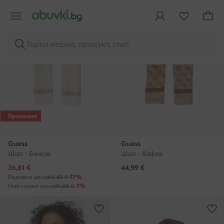
Търси марка, продукт, стил
Промоция
Guess
Guess
Шал · Бежов
Шал · Кафяв
Актуална цена
36,81
€
44,99
€
Редовна цена
44,48 €
-17%
Най-ниска цена
39,88 €
-7%