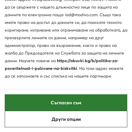
да се свържете с нашето длъжностно лице по защита на
данните по електронна поща: iod@modivo.com. Също така
weCare
имате право на достъп до данните си, да поискате тяхното
коригиране, изтриване или ограничаване на обработката, да
Action Boy
Calvin Klein
прехвърлите личните си данни, например на друг
Комплект шапка и шал тип комин · Кафяв
Бандана · Сив
администратор, право на възражение, както и право на
12,78
€
69,99
€
жалба до Председателя на Службата за защита на личните
данни. Научете повече на
https://obuvki.bg/b/politika-za-
poveritelnost-i-polzvane-na-biskvitki
. На този адрес можете
да се запознаете и със списъка на нашите партньори.
Съгласен съм
Други опции
Сортирай
Филтрирай