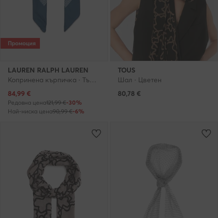
Промоция
LAUREN RALPH LAUREN
TOUS
Копринена кърпичка · Тъмносин
Шал · Цветен
Актуална цена
84,99
€
80,78
€
Редовна цена
121,99 €
-30%
Най-ниска цена
90,99 €
-6%