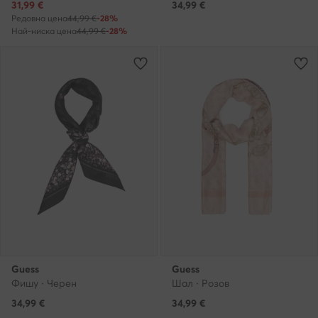
Актуална цена
31,99
€
34,99
€
Редовна цена
44,99 €
-28%
Най-ниска цена
44,99 €
-28%
Guess
Guess
Фишу · Черен
Шал · Розов
34,99
€
34,99
€