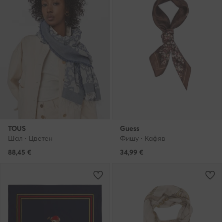
TOUS
Guess
Шал · Цветен
Фишу · Кафяв
88,45
€
34,99
€