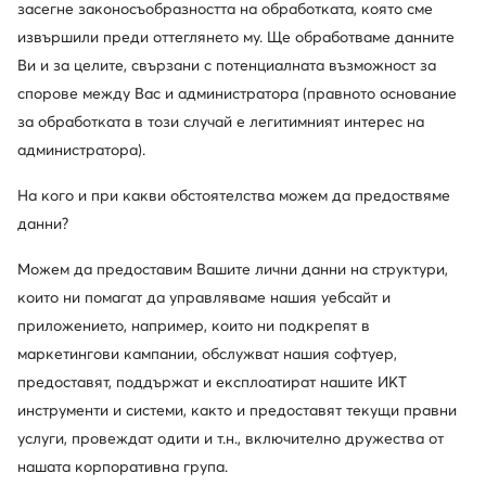
засегне законосъобразността на обработката, която сме
извършили преди оттеглянето му. Ще обработваме данните
Ви и за целите, свързани с потенциалната възможност за
спорове между Вас и администратора (правното основание
за обработката в този случай е легитимният интерес на
администратора).
На кого и при какви обстоятелства можем да предоствяме
данни?
Guess
Guess
Можем да предоставим Вашите лични данни на структури,
Шал · Бежов
Бандана · Кафяв
които ни помагат да управляваме нашия уебсайт и
54,99
€
34,99
€
приложението, например, които ни подкрепят в
маркетингови кампании, обслужват нашия софтуер,
предоставят, поддържат и експлоатират нашите ИКТ
инструменти и системи, както и предоставят текущи правни
услуги, провеждат одити и т.н., включително дружества от
нашата корпоративна група.