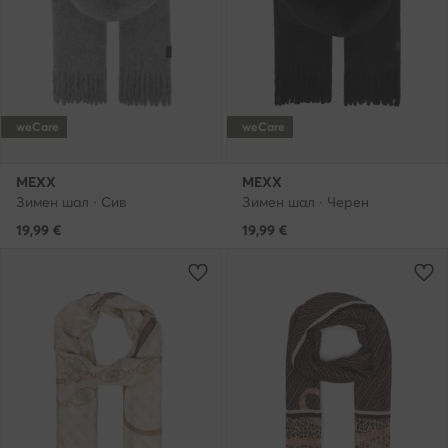
weCare
weCare
MEXX
MEXX
Зимен шал · Сив
Зимен шал · Черен
19,99
€
19,99
€