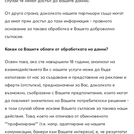
случай те нямат достъп до Вашите данни).
Бандана · Черен
Зимен шал · Черен
38,99
€
68,99
€
От друга страна, доколкото нашите партньори също могат
да имат пряк достъп до тази информация - правното
основание за такава обработка е Вашето доброволно
съгласие.
Какви са Вашите облаги от обработката на данни?
Освен това, ако сте навършили 18 години, анализът на
взаимодействията Ви с нашите услуги може да бъде
използван от нас за създаване и представяне на реклами и
оферти (отстъпки), предназначени за Вас, доколкото е
възможно, съобразени с Вашите предпочитания, които могат
Нови
Нови
да повлияят значително на Вашите потребителски решения -
в този случай обаче искаме Вашето съгласие за такива наши
Calvin Klein
Calvin Klein
действия. Това, което ни отличава от обикновеното
Бандана · Черен
Шал · Черен
""профилиране"" (т.е. напр. адаптиране на нашите
69,99
€
64,99
€
комуникации, банери към Вашите интереси), е, че резултатът