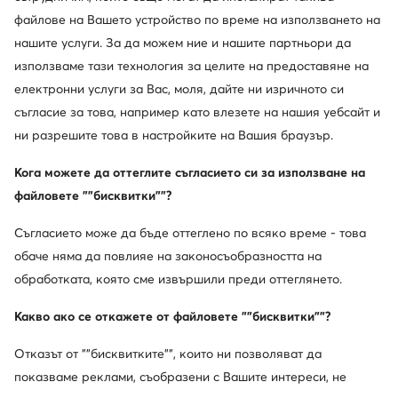
файлове на Вашето устройство по време на използването на
нашите услуги. За да можем ние и нашите партньори да
използваме тази технология за целите на предоставяне на
електронни услуги за Вас, моля, дайте ни изричното си
съгласие за това, например като влезете на нашия уебсайт и
Нови
Нови
ни разрешите това в настройките на Вашия браузър.
Calvin Klein
Lacoste
Кога можете да оттеглите съгласието си за използване на
Шал · Тъмнокафяв
Зимен шал · Черен
файловете ""бисквитки""?
64,99
€
106,35
€
Съгласието може да бъде оттеглено по всяко време - това
обаче няма да повлияе на законосъобразността на
обработката, която сме извършили преди оттеглянето.
Какво ако се откажете от файловете ""бисквитки""?
Отказът от ""бисквитките"", които ни позволяват да
показваме реклами, съобразени с Вашите интереси, не