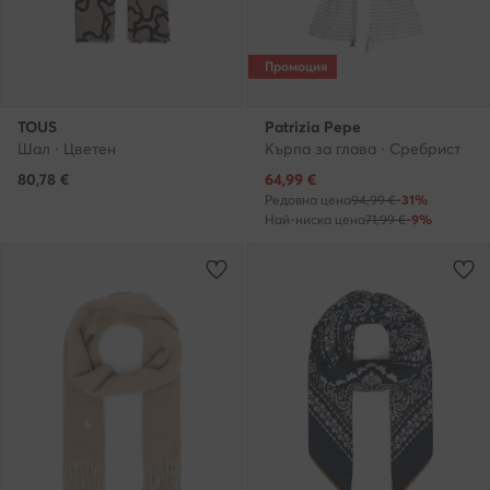
Промоция
TOUS
Patrizia Pepe
Шал · Цветен
Кърпа за глава · Сребрист
Актуална цена
80,78
€
64,99
€
Редовна цена
94,99 €
-31%
Най-ниска цена
71,99 €
-9%