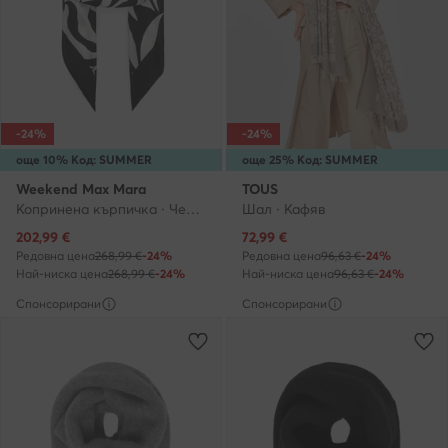
-24%
-24%
още 10% Код: SUMMER
още 25% Код: SUMMER
Weekend Max Mara
TOUS
Копринена кърпичка · Черен
Шал · Кафяв
Актуална цена
Актуална цена
202,99
€
72,99
€
Редовна цена
268,99 €
-24%
Редовна цена
96,63 €
-24%
Най-ниска цена
268,99 €
-24%
Най-ниска цена
96,63 €
-24%
Спонсорирани
Спонсорирани