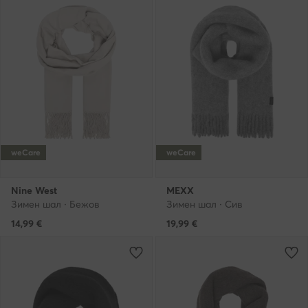
weCare
weCare
Nine West
MEXX
Зимен шал · Бежов
Зимен шал · Сив
14,99
€
19,99
€