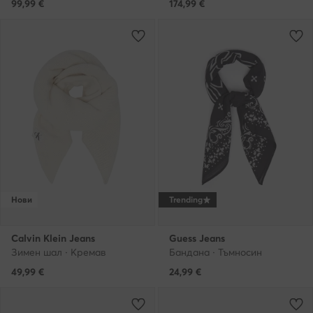
99,99
€
174,99
€
Нови
Trending
Calvin Klein Jeans
Guess Jeans
Зимен шал · Кремав
Бандана · Тъмносин
49,99
€
24,99
€