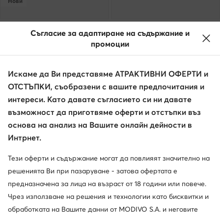
Нови
Liu Jo
KARL LAGERFELD
Съгласие за адаптиране на съдържание и
Шал · Бежов
Бандана · Тъмносив
промоции
38,99
€
99,99
€
Искаме да Ви представяме АТРАКТИВНИ ОФЕРТИ и
ОТСТЪПКИ, съобразени с вашите предпочитания и
интереси. Като давате съгласието си ни давате
възможност да приготвяме оферти и отстъпки въз
основа на анализ на Вашите онлайн дейности в
Интрнет.
Тези оферти и съдържание могат да повлияят значително на
решенията Ви при пазаруване - затова офертата е
предназначена за лица на възраст от 18 години или повече.
Чрез използване на решения и технологии като бисквитки и
обработката на Вашите данни от MODIVO S.A. и неговите
KARL LAGERFELD
Guess