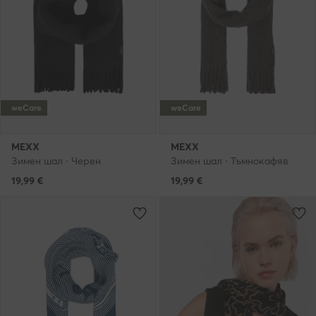
weCare
weCare
MEXX
MEXX
Зимен шал · Черен
Зимен шал · Тъмнокафяв
19,99
€
19,99
€