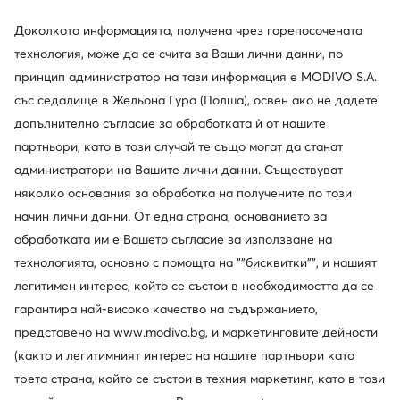
Доколкото информацията, получена чрез горепосочената
Guess
Tommy Hilfiger
технология, може да се счита за Ваши лични данни, по
Бандана · Розов
Шал · Тъмносин
принцип администратор на тази информация е MODIVO S.A.
44,99
€
59,99
€
със седалище в Жельона Гура (Полша), освен ако не дадете
допълнително съгласие за обработката ѝ от нашите
партньори, като в този случай те също могат да станат
администратори на Вашите лични данни. Съществуват
няколко основания за обработка на получените по този
начин лични данни. От една страна, основанието за
обработката им е Вашето съгласие за използване на
технологията, основно с помощта на ""бисквитки"", и нашият
легитимен интерес, който се състои в необходимостта да се
гарантира най-високо качество на съдържанието,
представено на www.modivo.bg, и маркетинговите дейности
(както и легитимният интерес на нашите партньори като
трета страна, който се състои в техния маркетинг, като в този
Liu Jo
Liu Jo