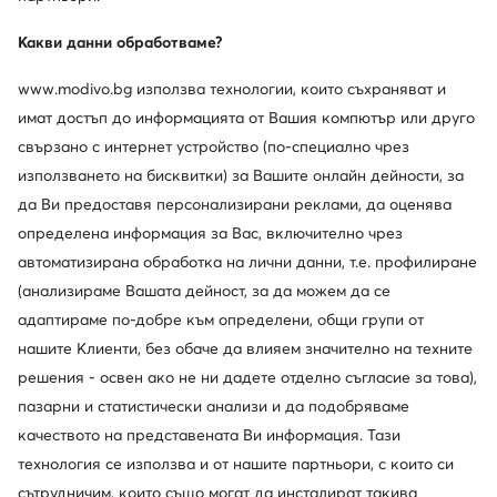
Какви данни обработваме?
www.modivo.bg използва технологии, които съхраняват и
имат достъп до информацията от Вашия компютър или друго
свързано с интернет устройство (по-специално чрез
използването на бисквитки) за Вашите онлайн дейности, за
да Ви предоставя персонализирани реклами, да оценява
Нови
Нови
определена информация за Вас, включително чрез
автоматизирана обработка на лични данни, т.е. профилиране
Weekend Max Mara
Liu Jo
(анализираме Вашата дейност, за да можем да се
Бандана · Тъмносин
Зимен шал · Бежов
адаптираме по-добре към определени, общи групи от
114,99
€
88,99
€
нашите Клиенти, без обаче да влияем значително на техните
решения - освен ако не ни дадете отделно съгласие за това),
пазарни и статистически анализи и да подобряваме
качеството на представената Ви информация. Тази
технология се използва и от нашите партньори, с които си
сътрудничим, които също могат да инсталират такива