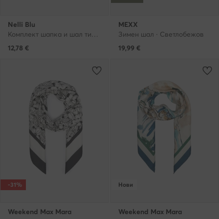
Nelli Blu
MEXX
Комплект шапка и шал тип комин · Розов
Зимен шал · Светлобежов
12,78
€
19,99
€
-31%
Нови
Weekend Max Mara
Weekend Max Mara