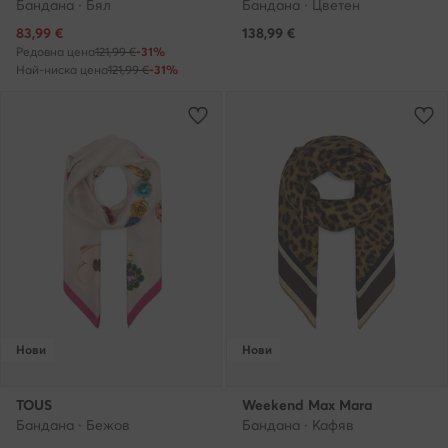
Бандана · Бял
Бандана · Цветен
Актуална цена
83,99
€
138,99
€
Редовна цена
121,99 €
-31%
Най-ниска цена
121,99 €
-31%
Нови
Нови
TOUS
Weekend Max Mara
Бандана · Бежов
Бандана · Кафяв