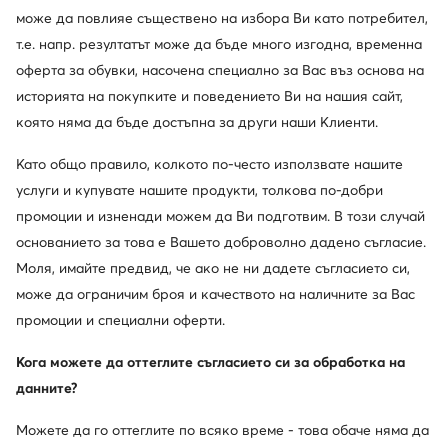
може да повлияе съществено на избора Ви като потребител,
т.е. напр. резултатът може да бъде много изгодна, временна
оферта за обувки, насочена специално за Вас въз основа на
историята на покупките и поведението Ви на нашия сайт,
която няма да бъде достъпна за други наши Клиенти.
Като общо правило, колкото по-често използвате нашите
услуги и купувате нашите продукти, толкова по-добри
промоции и изненади можем да Ви подготвим. В този случай
основанието за това е Вашето доброволно дадено съгласие.
Нови
Моля, имайте предвид, че ако не ни дадете съгласието си,
може да ограничим броя и качеството на наличните за Вас
Lacoste
Guess
промоции и специални оферти.
Зимен шал · Тъмносин
Шал · Кафяв
106,35
€
44,99
€
Кога можете да оттеглите съгласието си за обработка на
данните?
Можете да го оттеглите по всяко време - това обаче няма да