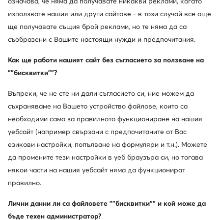
означава, че няма да получавате никакви реклами, когато
използвате нашия или други сайтове - в този случай все още
ще получавате същия брой реклами, но те няма да са
съобразени с Вашите настоящи нужди и предпочитания.
Guess
Guess
Как ще работи нашият сайт без съгласието за ползване на
Шал · Кафяв
Бандана · Сив
""бисквитки""?
54,99
€
44,99
€
Въпреки, че не сте ни дали съгласието си, ние можем да
съхраняваме на Вашето устройство файлове, които са
необходими само за правилното функциониране на нашия
уебсайт (например свързани с предпочитаните от Вас
езикови настройки, попълване на формуляри и т.н.). Можете
да промените тези настройки в уеб браузъра си, но тогава
някои части на нашия уебсайт няма да функционират
правилно.
Лични данни ли са файловете ""бисквитки"" и кой може да
бъде техен администратор?