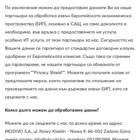
По изключение можем да предоставим данните Ви на наши
партньори за обработка извън Европейското икономическо
пространство (ЕИП), основно в САЩ, но само доколкото е
необходимо, във връзка с предоставянето на услуги,
особено ИТ услуги, от тези партньори за нас. Сигурността на
Вашите данни се гарантира от стандартни договорни клаузи,
одобрени от Европейската комисия. Също така се стремим
Liu Jo
Tommy Hilfiger
Шал · Бежов
Бандана · Тъмносин
да гарантираме, че нашите партньори са обхванати от
58,99
€
54,99
€
програмата ""Privacy Shield"". Можете да получите копие от
предпазните мерки, които прилагаме по отношение на
прехвърлянето на данни към държави извън ЕИП, като се
свържете с нас.
Колко дълго можем да обработваме данни?
Можете да се свържете с нас по всяко време на адрес:
MODIVO S.A., ul. Nowy Kisielin - Nowa 9, 66-002 Zielona Góra;
имейл адрес: info@obuvki.bg, телефон: 052/953169. Можете