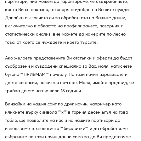
партньори, ние можем да гарантираме, че съдържанието,
Фишу · Черен
Шал · Черен
което Ви се показва, отговаря по-добре на Вашите нужди.
99,99
€
34,99
€
Давайки съгласието си за обработката на Вашите данни,
включително в областта на профилирането, пазарния и
статистически анализ, вие можете да намерите по-лесно
това, от което се нуждаете и което търсите.
Ако желаете представените Ви отстъпки и оферти да бъдат
съобразени и създадени специално за Вас, моля, натиснете
бутона ""ПРИЕМАМ"" по-долу. По този начин изразявате и
двете съгласия, посочени по-горе. Моля, имайте предвид, че
трябва да сте навършили 18 години.
Нови
Влизайки на нашия сайт по друг начин, например като
кликнете върху символа ""x"" в горния десен ъгъл на това
Guess
Polo Ralph Lauren
табло, ще позволите на нас и на нашите партньори да
Бандана · Черен
Шал · Сив
използваме технологията ""бисквитки"" и да обработваме
34,99
€
114,99
€
събраните по този начин данни само за да Ви представяме