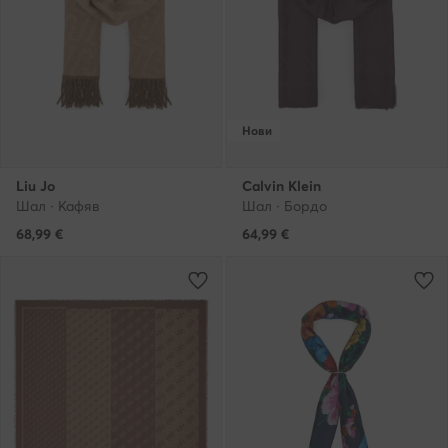
Нови
Liu Jo
Calvin Klein
Шал · Кафяв
Шал · Бордо
68,99
€
64,99
€