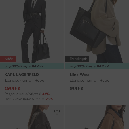
-28%
Trending
още 10% Код: SUMMER
още 10% Код: SUMMER
KARL LAGERFELD
Nine West
Дамска чанта · Черен
Дамска чанта · Черен
Актуална цена
269,99
€
59,99
€
Редовна цена
398,99 €
-32%
Най-ниска цена
379,99 €
-28%