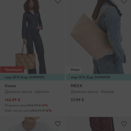
Промоция
Нови
още 25% Код: SUMMER
още 15% Код: SUMMER
Guess
MEXX
Дамска чанта · Цветен
Дамска чанта · Бежов
Актуална цена
144,99
€
57,99
€
Редовна цена
154,99 €
-6%
Най-ниска цена
154,99 €
-6%