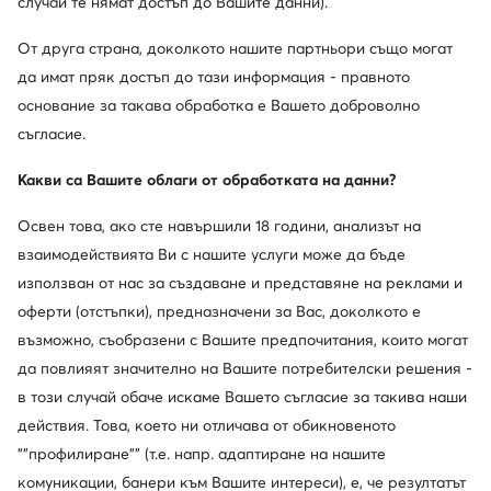
случай те нямат достъп до Вашите данни).
От друга страна, доколкото нашите партньори също могат
Промоция
Нови
да имат пряк достъп до тази информация - правното
още 10% Код: SUMMER
още 25% Код: SUMMER
основание за такава обработка е Вашето доброволно
Tommy Hilfiger
Guess
съгласие.
Дамска чанта · Черен
Дамска чанта · Кафяв
Актуална цена
95,99
€
164,99
€
Какви са Вашите облаги от обработката на данни?
Редовна цена
160,55 €
-40%
Най-ниска цена
105,99 €
-9%
Освен това, ако сте навършили 18 години, анализът на
взаимодействията Ви с нашите услуги може да бъде
използван от нас за създаване и представяне на реклами и
оферти (отстъпки), предназначени за Вас, доколкото е
възможно, съобразени с Вашите предпочитания, които могат
да повлияят значително на Вашите потребителски решения -
в този случай обаче искаме Вашето съгласие за такива наши
действия. Това, което ни отличава от обикновеното
""профилиране"" (т.е. напр. адаптиране на нашите
комуникации, банери към Вашите интереси), е, че резултатът