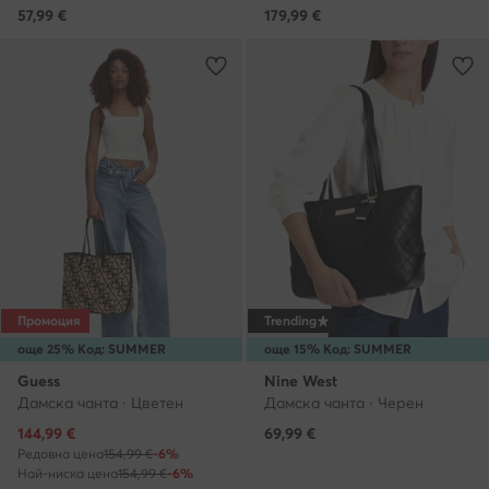
57,99
€
179,99
€
Промоция
Trending
още 25% Код: SUMMER
още 15% Код: SUMMER
Guess
Nine West
Дамска чанта · Цветен
Дамска чанта · Черен
Актуална цена
144,99
€
69,99
€
Редовна цена
154,99 €
-6%
Най-ниска цена
154,99 €
-6%