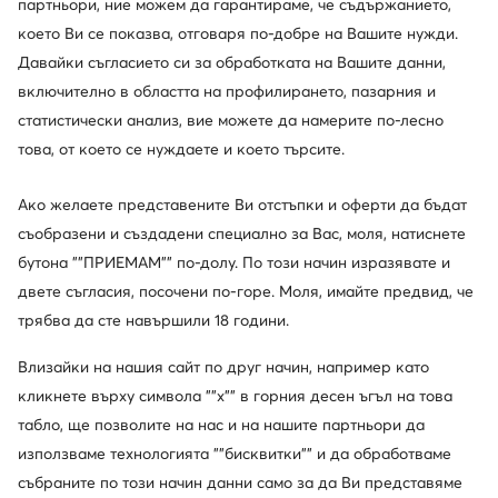
партньори, ние можем да гарантираме, че съдържанието,
Нови
Нови
което Ви се показва, отговаря по-добре на Вашите нужди.
още 15% Код: SUMMER
още 15% Код: SUMMER
Давайки съгласието си за обработката на Вашите данни,
MEXX
MEXX
включително в областта на профилирането, пазарния и
Дамска чанта · Червен
Дамска чанта · Черен
статистически анализ, вие можете да намерите по-лесно
57,99
€
57,99
€
това, от което се нуждаете и което търсите.
Ако желаете представените Ви отстъпки и оферти да бъдат
съобразени и създадени специално за Вас, моля, натиснете
бутона ""ПРИЕМАМ"" по-долу. По този начин изразявате и
двете съгласия, посочени по-горе. Моля, имайте предвид, че
трябва да сте навършили 18 години.
Влизайки на нашия сайт по друг начин, например като
кликнете върху символа ""x"" в горния десен ъгъл на това
табло, ще позволите на нас и на нашите партньори да
Trending
Нови
използваме технологията ""бисквитки"" и да обработваме
още 15% Код: SUMMER
още 25% Код: SUMMER
събраните по този начин данни само за да Ви представяме