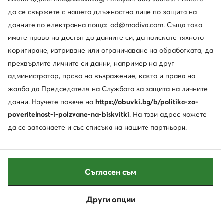
да се свържете с нашето длъжностно лице по защита на
данните по електронна поща: iod@modivo.com. Също така
имате право на достъп до данните си, да поискате тяхното
коригиране, изтриване или ограничаване на обработката, да
прехвърлите личните си данни, например на друг
администратор, право на възражение, както и право на
жалба до Председателя на Службата за защита на личните
данни. Научете повече на
https://obuvki.bg/b/politika-za-
poveritelnost-i-polzvane-na-biskvitki
. На този адрес можете
Нови
Промоция
да се запознаете и със списъка на нашите партньори.
още 25% Код: SUMMER
още 15% Код: SUMMER
Guess
Guess
Дамска чанта · Червен
Дамска чанта · Черен
Съгласен съм
Актуална цена
144,99
€
139,99
€
Редовна цена
154,99 €
-9%
Най-ниска цена
154,99 €
-9%
Други опции
Сортирай
Филтрирай