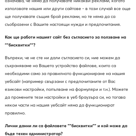
означава, че няма да получавате никакви реклами, когато
използвате нашия или други сайтове - в този случай все още
ще получавате същия брой реклами, но те няма да са
съобразени с Вашите настоящи нужди и предпочитания.
Как ще работи нашият сайт без съгласието за ползване на
Нови
Нови
""бисквитки""?
още 15% Код: SUMMER
още 25% Код: SUMMER
Въпреки, че не сте ни дали съгласието си, ние можем да
MEXX
Guess
съхраняваме на Вашето устройство файлове, които са
Дамска чанта · Кафяв
Дамска чанта · Светлокафяв
необходими само за правилното функциониране на нашия
59,99
€
179,99
€
уебсайт (например свързани с предпочитаните от Вас
езикови настройки, попълване на формуляри и т.н.). Можете
да промените тези настройки в уеб браузъра си, но тогава
някои части на нашия уебсайт няма да функционират
правилно.
Лични данни ли са файловете ""бисквитки"" и кой може да
бъде техен администратор?