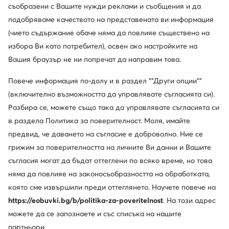
Beverly Hills Polo Club
Guess
съобразени с Вашите нужди реклами и съобщения и да
Дамска чанта · Тъмнокафяв
Дамска чанта · Тъмнокафяв
подобряваме качеството на представената ви информация
57,99
€
179,99
€
(чието съдържание обаче няма да повлияе съществено на
избора Ви като потребител), освен ако настройките на
Вашия браузър не ни попречат да направим това.
Повече информация по-долу и в раздел ""Други опции""
(включително възможността да управлявате съгласията си).
Разбира се, можете също така да управлявате съгласията си
в раздела Политика за поверителност. Моля, имайте
предвид, че даването на съгласие е доброволно. Ние се
грижим за поверителността на личните Ви данни и Вашите
съгласия могат да бъдат оттеглени по всяко време, но това
Trending
Нови
няма да повлияе на законосъобразността на обработката,
още 15% Код: SUMMER
още 15% Код: SUMMER
която сме извършили преди оттеглянето. Научете повече на
https://eobuvki.bg/b/politika-za-poveritelnost
. На този адрес
Beverly Hills Polo Club
MEXX
Дамска чанта · Черен
Дамска чанта · Черен
можете да се запознаете и със списъка на нашите
57,99
€
59,99
€
партньори.