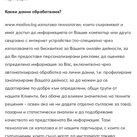
Какви данни обработваме?
www.modivo.bg използва технологии, които съхраняват и
имат достъп до информацията от Вашия компютър или друго
свързано с интернет устройство (по-специално чрез
използването на бисквитки) за Вашите онлайн дейности, за
да Ви предоставя персонализирани реклами, да оценява
определена информация за Вас, включително чрез
автоматизирана обработка на лични данни, т.е. профилиране
(анализираме Вашата дейност, за да можем да се
Нови
Нови
адаптираме по-добре към определени, общи групи от
още 25% Код: SUMMER
още 15% Код: SUMMER
нашите Клиенти, без обаче да влияем значително на техните
Guess
MEXX
решения - освен ако не ни дадете отделно съгласие за това),
Дамска чанта · Черен
Дамска чанта · Черен
пазарни и статистически анализи и да подобряваме
179,99
€
57,99
€
качеството на представената Ви информация. Тази
технология се използва и от нашите партньори, с които си
сътрудничим, които също могат да инсталират такива