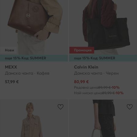
Нови
Промоция
още 15% Код: SUMMER
още 15% Код: SUMMER
MEXX
Calvin Klein
Дамска чанта · Кафяв
Дамска чанта · Черен
Актуална цена
57,99
€
80,99
€
Редовна цена
89,99 €
-10%
Най-ниска цена
89,99 €
-10%