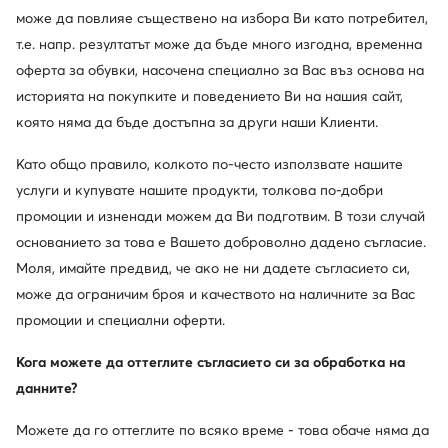
може да повлияе съществено на избора Ви като потребител,
Нови
Trending
т.е. напр. резултатът може да бъде много изгодна, временна
още 25% Код: SUMMER
още 15% Код: SUMMER
оферта за обувки, насочена специално за Вас въз основа на
Guess
Beverly Hills Polo Club
историята на покупките и поведението Ви на нашия сайт,
Дамска чанта · Кремав
Дамска чанта · Тъмносин
която няма да бъде достъпна за други наши Клиенти.
154,99
€
44,99
€
Като общо правило, колкото по-често използвате нашите
услуги и купувате нашите продукти, толкова по-добри
промоции и изненади можем да Ви подготвим. В този случай
основанието за това е Вашето доброволно дадено съгласие.
Моля, имайте предвид, че ако не ни дадете съгласието си,
може да ограничим броя и качеството на наличните за Вас
промоции и специални оферти.
Кога можете да оттеглите съгласието си за обработка на
данните?
Нови
Нови
Можете да го оттеглите по всяко време - това обаче няма да
още 25% Код: SUMMER
още 25% Код: SUMMER