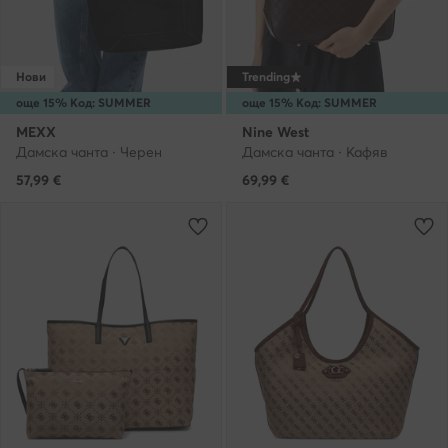
Нови
Trending
още 15% Код: SUMMER
още 15% Код: SUMMER
MEXX
Nine West
Дамска чанта · Черен
Дамска чанта · Кафяв
57,99
€
69,99
€