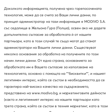
Доколкото информацията, получена чрез горепосочената
технология, може да се счита за Ваши лични данни, по
-31%
Промоция
принцип администратор на тази информация е MODIVO S.A.
още 25% Код: SUMMER
още 15% Код: SUMMER
със седалище в Жельона Гура (Полша), освен ако не дадете
Beverly Hills Polo Club
Guess
допълнително съгласие за обработката ѝ от нашите
Дамска чанта · Бежов
Дамска чанта · Кремав
партньори, като в този случай те също могат да станат
Актуална цена
Актуална цена
48,99
€
148,99
€
администратори на Вашите лични данни. Съществуват
Редовна цена
71,58 €
-31%
Редовна цена
164,99 €
-9%
няколко основания за обработка на получените по този
Най-ниска цена
71,58 €
-31%
Най-ниска цена
164,99 €
-9%
начин лични данни. От една страна, основанието за
обработката им е Вашето съгласие за използване на
технологията, основно с помощта на ""бисквитки"", и нашият
легитимен интерес, който се състои в необходимостта да се
гарантира най-високо качество на съдържанието,
представено на www.modivo.bg, и маркетинговите дейности
(както и легитимният интерес на нашите партньори като
трета страна, който се състои в техния маркетинг, като в този