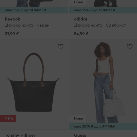
Нови
още 15% Код: SUMMER
още 15% Код: SUMMER
Reebok
adidas
Дамска чанта · Черен
Дамска чанта · Сребрист
37,99
€
54,99
€
-19%
Нови
още 25% Код: SUMMER
Tommy Hilfiger
Guess