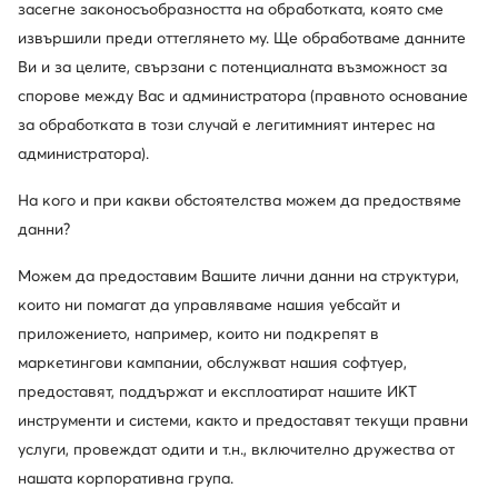
засегне законосъобразността на обработката, която сме
Guess
Guess
извършили преди оттеглянето му. Ще обработваме данните
Дамска чанта · Черен
Дамска чанта · Кафяв
Ви и за целите, свързани с потенциалната възможност за
164,99
€
154,99
€
спорове между Вас и администратора (правното основание
за обработката в този случай е легитимният интерес на
администратора).
На кого и при какви обстоятелства можем да предоствяме
данни?
Можем да предоставим Вашите лични данни на структури,
които ни помагат да управляваме нашия уебсайт и
приложението, например, които ни подкрепят в
маркетингови кампании, обслужват нашия софтуер,
Нови
предоставят, поддържат и експлоатират нашите ИКТ
още 25% Код: SUMMER
още 25% Код: SUMMER
инструменти и системи, както и предоставят текущи правни
Calvin Klein
Lasocki
услуги, провеждат одити и т.н., включително дружества от
Дамска чанта · Тъмнокафяв
Дамска чанта · Цветен
нашата корпоративна група.
129,99
€
51,12
€