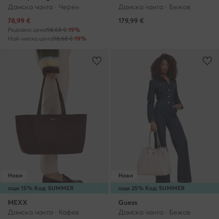
Дамска чанта · Черен
Дамска чанта · Бежов
Актуална цена
78,99
€
179,99
€
Редовна цена
98,68 €
-19%
Най-ниска цена
98,68 €
-19%
Нови
Нови
още 15% Код: SUMMER
още 25% Код: SUMMER
MEXX
Guess
Дамска чанта · Кафяв
Дамска чанта · Бежов