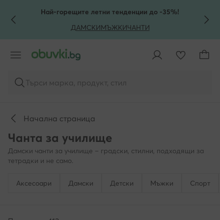
КЪМ ОСНОВНОТО СЪДЪРЖАНИЕ
КЪМ ТЪРСЕНЕ
Най-горещите летни тенденции до -35%!
ДАМСКИ
МЪЖКИ
ЧАНТИ
Търси марка, продукт, стил
Начална страница
Чанта за училище
Дамски чанти за училище – градски, стилни, подходящи за
тетрадки и не само.
Аксесоари
Дамски
Детски
Мъжки
Спорт