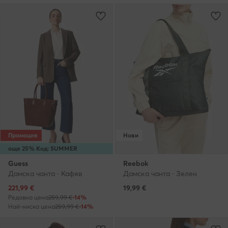
Промоция
Нови
още 25% Код: SUMMER
Guess
Reebok
Дамска чанта · Кафяв
Дамска чанта · Зелен
Актуална цена
221,99
€
19,99
€
Редовна цена
259,99 €
-14%
Най-ниска цена
259,99 €
-14%