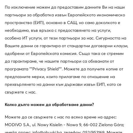
По изключение можем да предоставим данните Ви на наши
партньори за обработка извън Европейското икономическо
пространство (ЕИП), основно в САЩ, но само доколкото е
необходимо, във връзка с предоставянето на услуги,
особено ИТ услуги, от тези партньори за нас. Сигурността на
Вашите данни се гарантира от стандартни договорни клаузи,
одобрени от Европейската комисия. Също така се стремим
да гарантираме, че нашите партньори са обхванати от
програмата ""Privacy Shield"". Можете да получите копие от
предпазните мерки, които прилагаме по отношение на
Нови
Промоция
прехвърлянето на данни към държави извън ЕИП, като се
още 15% Код: SUMMER
още 15% Код: SUMMER
свържете с нас.
Calvin Klein
Guess
Колко дълго можем да обработваме данни?
Дамска чанта · Бордо
Дамска чанта · Цветен
Актуална цена
109,99
€
139,99
€
Можете да се свържете с нас по всяко време на адрес:
Редовна цена
154,99 €
-9%
MODIVO S.A., ul. Nowy Kisielin - Nowa 9, 66-002 Zielona Góra;
Най-ниска цена
154,99 €
-9%
имейл адрес: info@obuvki.bg, телефон: 052/953169. Можете