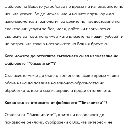
файлове на Вашето устройство по време на използването на
нашите услуги. За да можем ние и нашите партньори да
използваме тази технология за целите на предоставяне на
електронни услуги за Вас, моля, дайте ни изричното си
съгласие за това, например като влезете на нашия уебсайт и
ни разрешите това в настройките на Вашия браузър.
Кога можете да оттеглите съгласието си за използване на
Нови
Нови
файловете ""бисквитки""?
още 15% Код: SUMMER
още 15% Код: SUMMER
Съгласието може да бъде оттеглено по всяко време - това
MEXX
MEXX
Дамска чанта · Тъмнокафяв
Дамска чанта · Кафяв
обаче няма да повлияе на законосъобразността на
57,99
€
57,99
€
обработката, която сме извършили преди оттеглянето.
Какво ако се откажете от файловете ""бисквитки""?
Отказът от ""бисквитките"", които ни позволяват да
показваме реклами, съобразени с Вашите интереси, не