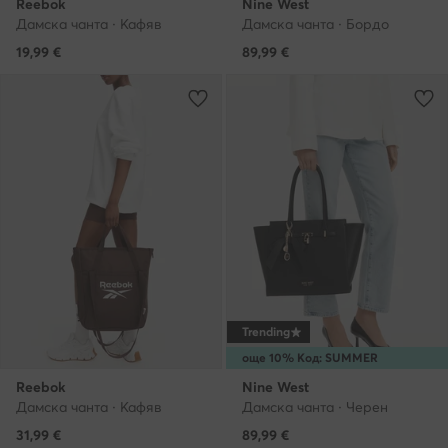
Reebok
Nine West
Дамска чанта · Кафяв
Дамска чанта · Бордо
19,99
€
89,99
€
Trending
още 10% Код: SUMMER
Reebok
Nine West
Дамска чанта · Кафяв
Дамска чанта · Черен
31,99
€
89,99
€