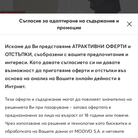
Промоция
Нови
Съгласие за адаптиране на съдържание и
още 15% Код: SUMMER
още 15% Код: SUMMER
промоции
MEXX
MEXX
Дамска чанта · Екрю
Дамска чанта · Кафяв
Актуална цена
Искаме да Ви представяме АТРАКТИВНИ ОФЕРТИ и
37,99
€
57,99
€
Редовна цена
71,58 €
-46%
ОТСТЪПКИ, съобразени с вашите предпочитания и
Най-ниска цена
41,99 €
-9%
интереси. Като давате съгласието си ни давате
възможност да приготвяме оферти и отстъпки въз
основа на анализ на Вашите онлайн дейности в
Интрнет.
Тези оферти и съдържание могат да повлияят значително на
решенията Ви при пазаруване - затова офертата е
предназначена за лица на възраст от 18 години или повече.
Чрез използване на решения и технологии като бисквитки и
обработката на Вашите данни от MODIVO S.A. и неговите