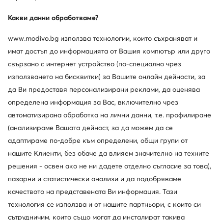
Guess
Guess
Какви данни обработваме?
Ботуши · Черен · 8 cm
Ботуши · Кафяв · 8.5 cm
www.modivo.bg използва технологии, които съхраняват и
260,76
€
155,99
€
имат достъп до информацията от Вашия компютър или друго
свързано с интернет устройство (по-специално чрез
използването на бисквитки) за Вашите онлайн дейности, за
да Ви предоставя персонализирани реклами, да оценява
определена информация за Вас, включително чрез
автоматизирана обработка на лични данни, т.е. профилиране
(анализираме Вашата дейност, за да можем да се
адаптираме по-добре към определени, общи групи от
нашите Клиенти, без обаче да влияем значително на техните
решения - освен ако не ни дадете отделно съгласие за това),
пазарни и статистически анализи и да подобряваме
качеството на представената Ви информация. Тази
технология се използва и от нашите партньори, с които си
Guess
Guess
Ботуши · Черен · 8.5 cm
Ботуши · Черен · 7 cm
сътрудничим, които също могат да инсталират такива