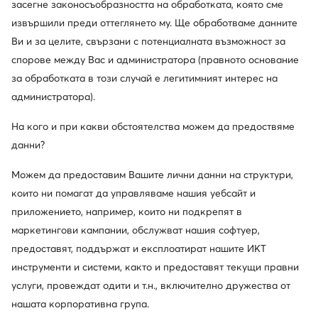
засегне законосъобразността на обработката, която сме
за членовете на клуба
извършили преди оттеглянето му. Ще обработваме данните
Ви и за целите, свързани с потенциалната възможност за
30 дни за връщане за членовете на клуба
спорове между Вас и администратора (правното основание
14 дни за останалите
за обработката в този случай е легитимният интерес на
администратора).
10% кешбек в MODIVOclub GOLD
онлайн, стационарно, през цялата година
На кого и при какви обстоятелства можем да предоствяме
данни?
Кешбекът се комбинира с всяка
промоция и разпродажба
Можем да предоставим Вашите лични данни на структури,
които ни помагат да управляваме нашия уебсайт и
приложението, например, които ни подкрепят в
маркетингови кампании, обслужват нашия софтуер,
Изтеглете приложение
предоставят, поддържат и експлоатират нашите ИКТ
инструменти и системи, както и предоставят текущи правни
услуги, провеждат одити и т.н., включително дружества от
нашата корпоративна група.