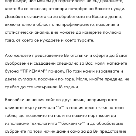
партньори, ние можем да гарантираме, че съдържанието,
което Ви се показва, отговаря по-добре на Вашите нужди.
Давайки съгласието си за обработката на Вашите данни,
включително в областта на профилирането, пазарния и
статистически анализ, вие можете да намерите по-лесно
това, от което се нуждаете и което търсите.
Guess
Guess
Ботуши · Черен
Ботуши · Кафяв · 9 cm
Ако желаете представените Ви отстъпки и оферти да бъдат
съобразени и създадени специално за Вас, моля, натиснете
113,99
€
136,99
€
бутона ""ПРИЕМАМ"" по-долу. По този начин изразявате и
двете съгласия, посочени по-горе. Моля, имайте предвид, че
трябва да сте навършили 18 години.
Влизайки на нашия сайт по друг начин, например като
кликнете върху символа ""x"" в горния десен ъгъл на това
табло, ще позволите на нас и на нашите партньори да
използваме технологията ""бисквитки"" и да обработваме
събраните по този начин данни само за да Ви представяме