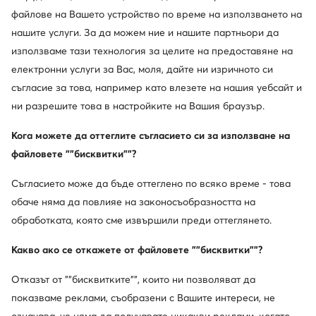
267,99
€
137,99
€
файлове на Вашето устройство по време на използването на
нашите услуги. За да можем ние и нашите партньори да
използваме тази технология за целите на предоставяне на
електронни услуги за Вас, моля, дайте ни изричното си
съгласие за това, например като влезете на нашия уебсайт и
ни разрешите това в настройките на Вашия браузър.
Кога можете да оттеглите съгласието си за използване на
файловете ""бисквитки""?
Съгласието може да бъде оттеглено по всяко време - това
обаче няма да повлияе на законосъобразността на
Промоция
обработката, която сме извършили преди оттеглянето.
Guess
Guess
Какво ако се откажете от файловете ""бисквитки""?
Ботуши · Кафяв
Ботуши · Кафяв
Актуална цена
Отказът от ""бисквитките"", които ни позволяват да
122,99
€
136,99
€
Редовна цена
242,35 €
-43%
показваме реклами, съобразени с Вашите интереси, не
Най-ниска цена
142,99 €
-4%