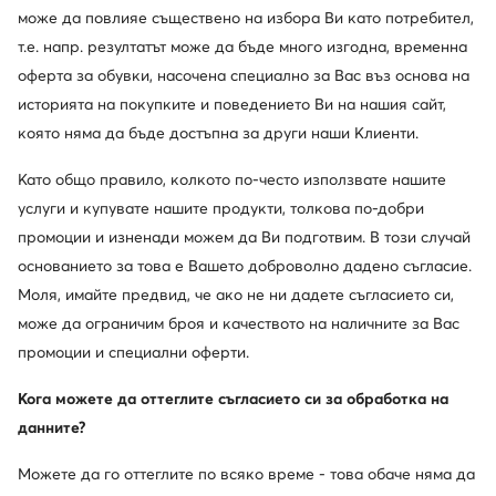
може да повлияе съществено на избора Ви като потребител,
GINO ROSSI
Reebok
т.е. напр. резултатът може да бъде много изгодна, временна
Покажете повече марки
оферта за обувки, насочена специално за Вас въз основа на
историята на покупките и поведението Ви на нашия сайт,
която няма да бъде достъпна за други наши Клиенти.
Като общо правило, колкото по-често използвате нашите
услуги и купувате нашите продукти, толкова по-добри
промоции и изненади можем да Ви подготвим. В този случай
основанието за това е Вашето доброволно дадено съгласие.
Един клуб, предимства на много места.
Моля, имайте предвид, че ако не ни дадете съгласието си,
Промоции само за членовете на клуба, удължен
срок за връщане и много повече. Отключете
може да ограничим броя и качеството на наличните за Вас
MODIVOclub GOLD и получавайте
промоции и специални оферти.
възстановяване на средства при всяка покупка!
Кога можете да оттеглите съгласието си за обработка на
Използвайте MODIVOclub
Научете повече
данните?
Можете да го оттеглите по всяко време - това обаче няма да
Отстъпки само