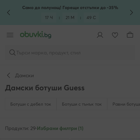
КЪМ ОСНОВНОТО СЪДЪРЖАНИЕ
КЪМ ТЪРСЕНЕ
Само до полунощ! Горещи отстъпки до -35%
17 Ч
:
21 М
:
48 С
Търси марка, продукт, стил
Дамски
Дамски ботуши Guess
Ботуши с дебел ток
Ботуши с тънък ток
Равни ботуш
Продукти: 29
·
Избрани филтри (1)