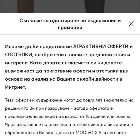
Съгласие за адаптиране на съдържание и
промоции
Искаме да Ви представяме АТРАКТИВНИ ОФЕРТИ и
ОТСТЪПКИ, съобразени с вашите предпочитания и
интереси. Като давате съгласието си ни давате
възможност да приготвяме оферти и отстъпки въз
Guess
Guess
Ботуши · Кафяв
Ботуши · Черен
основа на анализ на Вашите онлайн дейности в
113,99
€
182,99
€
Интрнет.
Тези оферти и съдържание могат да повлияят значително на
решенията Ви при пазаруване - затова офертата е
предназначена за лица на възраст от 18 години или повече.
Чрез използване на решения и технологии като бисквитки и
обработката на Вашите данни от MODIVO S.A. и неговите