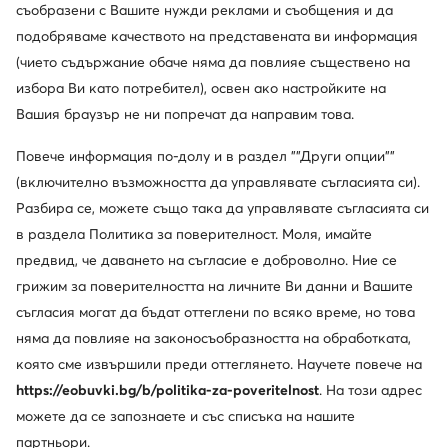
съобразени с Вашите нужди реклами и съобщения и да
подобряваме качеството на представената ви информация
(чието съдържание обаче няма да повлияе съществено на
избора Ви като потребител), освен ако настройките на
Guess
Guess
Вашия браузър не ни попречат да направим това.
Ботуши · Екрю · 9 cm
Ботуши · Кафяв · 8 cm
182,99
€
202,99
€
Повече информация по-долу и в раздел ""Други опции""
(включително възможността да управлявате съгласията си).
Разбира се, можете също така да управлявате съгласията си
в раздела Политика за поверителност. Моля, имайте
предвид, че даването на съгласие е доброволно. Ние се
грижим за поверителността на личните Ви данни и Вашите
съгласия могат да бъдат оттеглени по всяко време, но това
няма да повлияе на законосъобразността на обработката,
която сме извършили преди оттеглянето. Научете повече на
https://eobuvki.bg/b/politika-za-poveritelnost
. На този адрес
можете да се запознаете и със списъка на нашите
партньори.