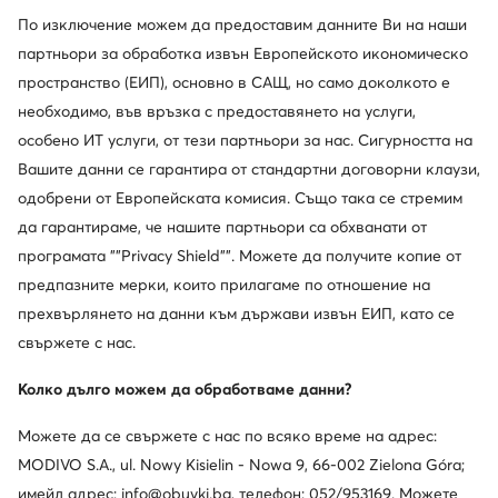
Обслужване на клиенти
По изключение можем да предоставим данните Ви на наши
партньори за обработка извън Европейското икономическо
За нас
пространство (ЕИП), основно в САЩ, но само доколкото е
Информации
необходимо, във връзка с предоставянето на услуги,
особено ИТ услуги, от тези партньори за нас. Сигурността на
Вашите данни се гарантира от стандартни договорни клаузи,
одобрени от Европейската комисия. Също така се стремим
да гарантираме, че нашите партньори са обхванати от
програмата ""Privacy Shield"". Можете да получите копие от
предпазните мерки, които прилагаме по отношение на
прехвърлянето на данни към държави извън ЕИП, като се
свържете с нас.
Смени държавата: България (BG)
Колко дълго можем да обработваме данни?
Можете да се свържете с нас по всяко време на адрес:
© obuvki.bg 2026
Регламент
Промени настройките
MODIVO S.A., ul. Nowy Kisielin - Nowa 9, 66-002 Zielona Góra;
Политика за поверителност
имейл адрес: info@obuvki.bg, телефон: 052/953169. Можете