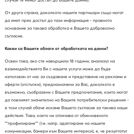
случай те нямат достъп до Вашите данни).
Други клиенти са търсили също
От друга страна, доколкото нашите партньори също могат
да имат пряк достъп до тази информация - правното
Детски New Balance
Мъжки кожени чанти
Ниски м
основание за такава обработка е Вашето доброволно
съгласие.
Мъжки маратонки
Дамски сини маратонки и сникърси
Какви са Вашите облаги от обработката на данни?
Популярни марки от тази категория
Освен това, ако сте навършили 18 години, анализът на
взаимодействията Ви с нашите услуги може да бъде
Kappa
Jenny Fairy
използван от нас за създаване и представяне на реклами и
Lasocki Kids
Wish
оферти (отстъпки), предназначени за Вас, доколкото е
възможно, съобразени с Вашите предпочитания, които могат
Puma
DC Shoes
да повлияят значително на Вашите потребителски решения -
в този случай обаче искаме Вашето съгласие за такива наши
Beverly Hills Polo Club
Karl Lagerfeld
действия. Това, което ни отличава от обикновеното
""профилиране"" (т.е. напр. адаптиране на нашите
Nine West
Skechers
комуникации, банери към Вашите интереси), е, че резултатът