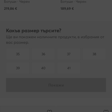
Ботуши · Черен
Ботуши · Черен
219,86
€
189,69
€
Какъв размер търсите?
Ще ви покажем наличните продукти, в избрания от
вас размер.
35
36
37
38
39
40
41
Покажи