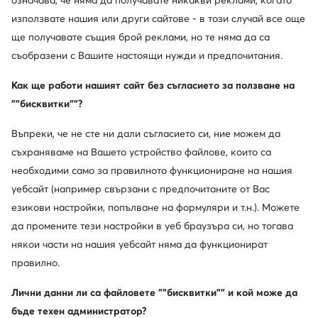
означава, че няма да получавате никакви реклами, когато
използвате нашия или други сайтове - в този случай все още
ще получавате същия брой реклами, но те няма да са
съобразени с Вашите настоящи нужди и предпочитания.
Как ще работи нашият сайт без съгласието за ползване на
""бисквитки""?
Въпреки, че не сте ни дали съгласието си, ние можем да
съхраняваме на Вашето устройство файлове, които са
необходими само за правилното функциониране на нашия
уебсайт (например свързани с предпочитаните от Вас
езикови настройки, попълване на формуляри и т.н.). Можете
да промените тези настройки в уеб браузъра си, но тогава
Guess
Guess
Чизми · Черен
Ботуши · Черен
някои части на нашия уебсайт няма да функционират
256,16
€
326,72
€
правилно.
Лични данни ли са файловете ""бисквитки"" и кой може да
бъде техен администратор?