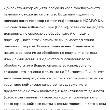
Доколкото информацията, получена чрез горепосочената
технология, може да се счита за Ваши лични данни, по
принцип администратор на тази информация е MODIVO S.A.
със седалище в Жельона Гура (Полша), освен ако не дадете
допълнително съгласие за обработката ѝ от нашите
партньори, като в този случай те също могат да станат
администратори на Вашите лични данни. Съществуват
няколко основания за обработка на получените по този
начин лични данни. От една страна, основанието за
Guess
обработката им е Вашето съгласие за използване на
Чизми · Черен
технологията, основно с помощта на ""бисквитки"", и нашият
255,13
€
легитимен интерес, който се състои в необходимостта да се
гарантира най-високо качество на съдържанието,
Сортирай
Филтрирай
1
представено на www.modivo.bg, и маркетинговите дейности
(както и легитимният интерес на нашите партньори като
трета страна, който се състои в техния маркетинг, като в този