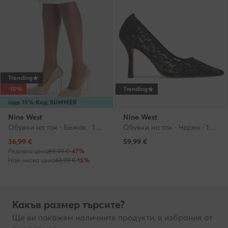
Trending
-15%
Trending
още 15% Код: SUMMER
Nine West
Nine West
Обувки на ток · Бежов · 10.5 cm
Обувки на ток · Черен · 10 cm
Актуална цена
36,99
€
59,99
€
Редовна цена
69,99 €
-47%
Най-ниска цена
43,99 €
-15%
Какъв размер търсите?
Ще ви покажем наличните продукти, в избрания от