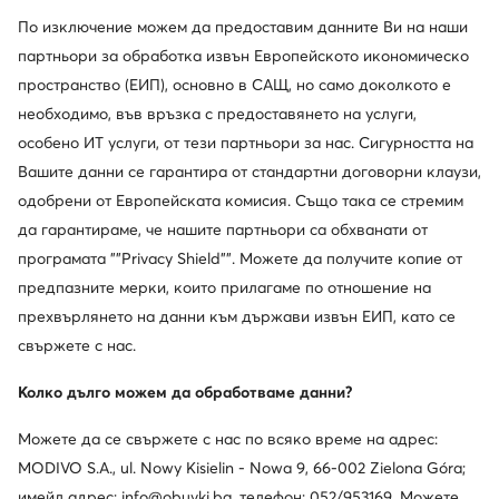
По изключение можем да предоставим данните Ви на наши
партньори за обработка извън Европейското икономическо
пространство (ЕИП), основно в САЩ, но само доколкото е
необходимо, във връзка с предоставянето на услуги,
особено ИТ услуги, от тези партньори за нас. Сигурността на
Вашите данни се гарантира от стандартни договорни клаузи,
одобрени от Европейската комисия. Също така се стремим
да гарантираме, че нашите партньори са обхванати от
програмата ""Privacy Shield"". Можете да получите копие от
weCare
предпазните мерки, които прилагаме по отношение на
Промоция
Нови
прехвърлянето на данни към държави извън ЕИП, като се
още 10% Код: SUMMER
свържете с нас.
Eva Minge
Lasocki
Обувки на ток · Бежов · 7 cm
Обувки на ток · Тъмносин · 8.5 cm
Колко дълго можем да обработваме данни?
Актуална цена
50,99
€
59,99
€
Редовна цена
99,99 €
-49%
Можете да се свържете с нас по всяко време на адрес:
Най-ниска цена
56,99 €
-10%
MODIVO S.A., ul. Nowy Kisielin - Nowa 9, 66-002 Zielona Góra;
имейл адрес: info@obuvki.bg, телефон: 052/953169. Можете