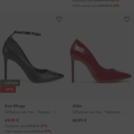
Редовна цена
154,99 €
-20%
Най-ниска цена
131,99 €
-6%
weCare
-27%
Eva Minge
Aldo
Обувки на ток · Черен · 10.5 cm
Обувки на ток · Червен · 9.5 cm
Актуална цена
69,99
€
68,99
€
Редовна цена
97,14 €
-27%
Най-ниска цена
97,14 €
-27%