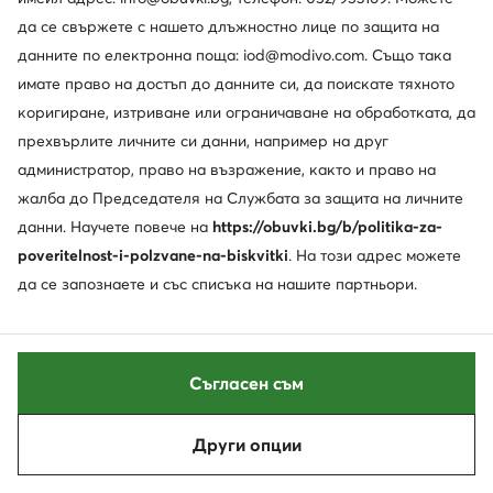
да се свържете с нашето длъжностно лице по защита на
данните по електронна поща: iod@modivo.com. Също така
имате право на достъп до данните си, да поискате тяхното
коригиране, изтриване или ограничаване на обработката, да
прехвърлите личните си данни, например на друг
администратор, право на възражение, както и право на
жалба до Председателя на Службата за защита на личните
данни. Научете повече на
https://obuvki.bg/b/politika-za-
poveritelnost-i-polzvane-na-biskvitki
. На този адрес можете
Нови
-16%
да се запознаете и със списъка на нашите партньори.
Jenny Fairy
Elisabetta Franchi
Обувки на ток · Черен · 7.5 cm
Обувки на ток · Черен · 11.5 cm
Актуална цена
29,99
€
337,99
€
Съгласен съм
Редовна цена
693,99 €
-51%
Най-ниска цена
402,99 €
-16%
Други опции
Сортирай
Филтрирай