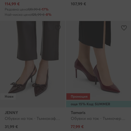
Актуална цена
114,99
€
107,99
€
Редовна цена
139,99 €
-17%
Най-ниска цена
125,99 €
-8%
Нови
Промоция
още 15% Код: SUMMER
JENNY
Tamaris
Обувки на ток · Тъмнокафяв · 7 cm
Обувки на ток · Тъмночервен · 9 cm
Актуална цена
31,99
€
77,99
€