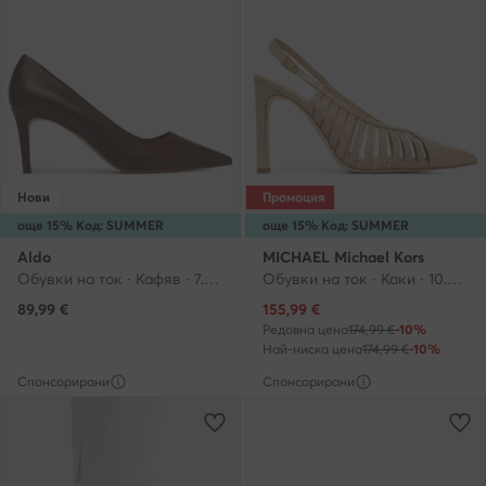
Нови
Промоция
още 15% Код: SUMMER
още 15% Код: SUMMER
Aldo
MICHAEL Michael Kors
Обувки на ток · Кафяв · 7.5 cm
Обувки на ток · Каки · 10.5 cm
Актуална цена
89,99
€
155,99
€
Редовна цена
174,99 €
-10%
Най-ниска цена
174,99 €
-10%
Спонсорирани
Спонсорирани