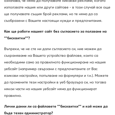
означава, че няма да получавате никакви реклами, когато
-20%
Trending
използвате нашия или други сайтове - в този случай все още
ще получавате същия брой реклами, но те няма да са
G-Star Raw
Nine West
съобразени с Вашите настоящи нужди и предпочитания.
Обувки на ток · Черен · 9.5 cm
Обувки на ток · Бордо · 10 cm
Актуална цена
Как ще работи нашият сайт без съгласието за ползване на
59,99
€
59,99
€
Редовна цена
74,99 €
-20%
""бисквитки""?
Най-ниска цена
74,99 €
-20%
Въпреки, че не сте ни дали съгласието си, ние можем да
съхраняваме на Вашето устройство файлове, които са
необходими само за правилното функциониране на нашия
уебсайт (например свързани с предпочитаните от Вас
езикови настройки, попълване на формуляри и т.н.). Можете
да промените тези настройки в уеб браузъра си, но тогава
някои части на нашия уебсайт няма да функционират
правилно.
Лични данни ли са файловете ""бисквитки"" и кой може да
weCare
weCare
бъде техен администратор?
Промоция
Промоция