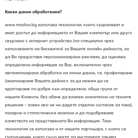
Какви данни обработваме?
Промоция
Trending
www.modivo.bg използва технологии, които съхраняват и
имат достъп до информацията от Вашия компютър или друго
LAUREN RALPH LAUREN
Nine West
свързано с интернет устройство (по-специално чрез
Обувки на ток · Черен
Обувки на ток · Черен · 10 cm
използването на бисквитки) за Вашите онлайн дейности, за
Актуална цена
106,99
€
59,99
€
да Ви предоставя персонализирани реклами, да оценява
Редовна цена
172,99 €
-38%
определена информация за Вас, включително чрез
Най-ниска цена
113,99 €
-6%
автоматизирана обработка на лични данни, т.е. профилиране
(анализираме Вашата дейност, за да можем да се
адаптираме по-добре към определени, общи групи от
нашите Клиенти, без обаче да влияем значително на техните
решения - освен ако не ни дадете отделно съгласие за това),
пазарни и статистически анализи и да подобряваме
качеството на представената Ви информация. Тази
технология се използва и от нашите партньори, с които си
сътрудничим, които също могат да инсталират такива