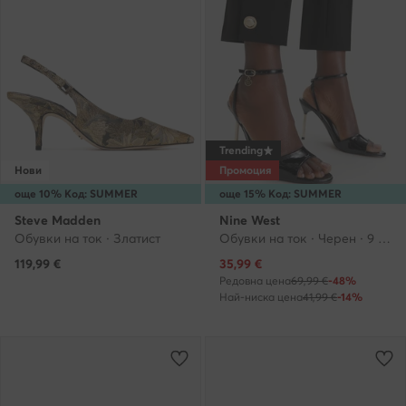
Trending
Нови
Промоция
още 10% Код: SUMMER
още 15% Код: SUMMER
Steve Madden
Nine West
Обувки на ток · Златист
Обувки на ток · Черен · 9 cm
Актуална цена
119,99
€
35,99
€
Редовна цена
69,99 €
-48%
Най-ниска цена
41,99 €
-14%