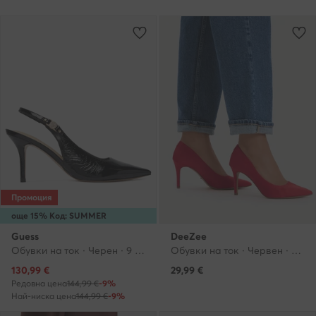
Промоция
още 15% Код: SUMMER
Guess
DeeZee
Обувки на ток · Черен · 9 cm
Обувки на ток · Червен · 8.5 cm
Актуална цена
130,99
€
29,99
€
Редовна цена
144,99 €
-9%
Най-ниска цена
144,99 €
-9%