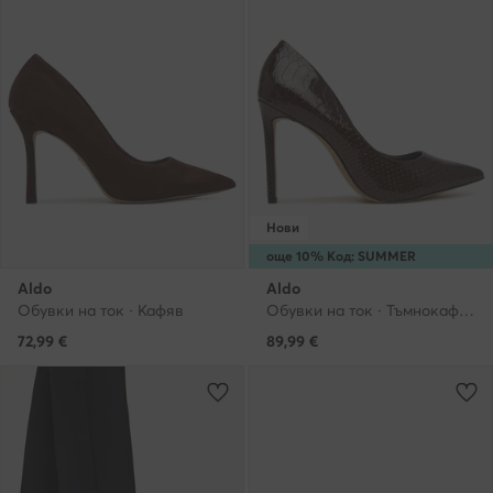
Нови
още 10% Код: SUMMER
Aldo
Aldo
Обувки на ток · Кафяв
Обувки на ток · Тъмнокафяв · 9.5 cm
72,99
€
89,99
€