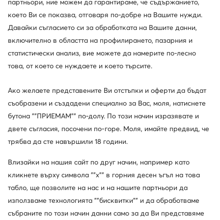
партньори, ние можем да гарантираме, че съдържанието,
което Ви се показва, отговаря по-добре на Вашите нужди.
Давайки съгласието си за обработката на Вашите данни,
включително в областта на профилирането, пазарния и
статистически анализ, вие можете да намерите по-лесно
това, от което се нуждаете и което търсите.
Ако желаете представените Ви отстъпки и оферти да бъдат
Нови
Нови
съобразени и създадени специално за Вас, моля, натиснете
още 10% Код: SUMMER
бутона ""ПРИЕМАМ"" по-долу. По този начин изразявате и
Aldo
DeeZee
двете съгласия, посочени по-горе. Моля, имайте предвид, че
Обувки на ток · Тъмнокафяв · 7 cm
Обувки на ток · Черен · 9 cm
трябва да сте навършили 18 години.
84,99
€
37,99
€
Влизайки на нашия сайт по друг начин, например като
кликнете върху символа ""x"" в горния десен ъгъл на това
табло, ще позволите на нас и на нашите партньори да
използваме технологията ""бисквитки"" и да обработваме
събраните по този начин данни само за да Ви представяме