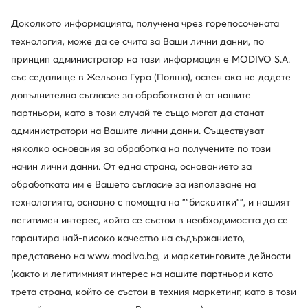
още 10% Код: SUMMER
още 10% Код: SUMMER
Доколкото информацията, получена чрез горепосочената
Eva Minge
Eva Minge
технология, може да се счита за Ваши лични данни, по
Обувки на ток · Черен · 11.5 cm
Обувки на ток · Черен · 8.5 cm
принцип администратор на тази информация е MODIVO S.A.
Актуална цена
Актуална цена
54,99
€
49,99
€
със седалище в Жельона Гура (Полша), освен ако не дадете
Редовна цена
109,99 €
-50%
Редовна цена
97,14 €
-48%
Най-ниска цена
58,99 €
-6%
Най-ниска цена
52,99 €
-5%
допълнително съгласие за обработката ѝ от нашите
партньори, като в този случай те също могат да станат
администратори на Вашите лични данни. Съществуват
няколко основания за обработка на получените по този
начин лични данни. От една страна, основанието за
обработката им е Вашето съгласие за използване на
технологията, основно с помощта на ""бисквитки"", и нашият
легитимен интерес, който се състои в необходимостта да се
гарантира най-високо качество на съдържанието,
представено на www.modivo.bg, и маркетинговите дейности
weCare
(както и легитимният интерес на нашите партньори като
Промоция
трета страна, който се състои в техния маркетинг, като в този
още 25% Код: SUMMER