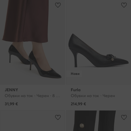
Нови
JENNY
Furla
Обувки на ток · Черен · 8 cm
Обувки на ток · Черен
31,99
€
214,99
€