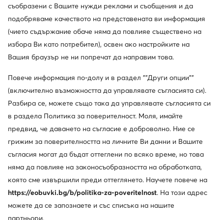
съобразени с Вашите нужди реклами и съобщения и да
подобряваме качеството на представената ви информация
(чието съдържание обаче няма да повлияе съществено на
избора Ви като потребител), освен ако настройките на
Вашия браузър не ни попречат да направим това.
Нови
Trending
Повече информация по-долу и в раздел ""Други опции""
още 25% Код: SUMMER
(включително възможността да управлявате съгласията си).
KARL LAGERFELD
Nine West
Разбира се, можете също така да управлявате съгласията си
Обувки на ток · Черен
Обувки на ток · Черен · 10 cm
в раздела Политика за поверителност. Моля, имайте
191,99
€
59,99
€
предвид, че даването на съгласие е доброволно. Ние се
грижим за поверителността на личните Ви данни и Вашите
съгласия могат да бъдат оттеглени по всяко време, но това
няма да повлияе на законосъобразността на обработката,
която сме извършили преди оттеглянето. Научете повече на
https://eobuvki.bg/b/politika-za-poveritelnost
. На този адрес
можете да се запознаете и със списъка на нашите
партньори.