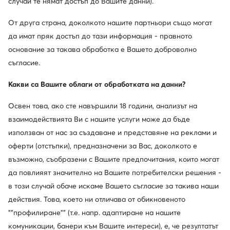
случай те нямат достъп до Вашите данни).
Steve Madden
Eva Minge
Обувки на ток · Светлосин
Обувки на ток · Черен · 9 cm
От друга страна, доколкото нашите партньори също могат
Актуална цена
159,99
€
49,99
€
да имат пряк достъп до тази информация - правното
Редовна цена
104,99 €
-52%
основание за такава обработка е Вашето доброволно
Най-ниска цена
53,99 €
-7%
съгласие.
Какви са Вашите облаги от обработката на данни?
Освен това, ако сте навършили 18 години, анализът на
взаимодействията Ви с нашите услуги може да бъде
използван от нас за създаване и представяне на реклами и
оферти (отстъпки), предназначени за Вас, доколкото е
възможно, съобразени с Вашите предпочитания, които могат
да повлияят значително на Вашите потребителски решения -
в този случай обаче искаме Вашето съгласие за такива наши
Trending
действия. Това, което ни отличава от обикновеното
още 15% Код: SUMMER
""профилиране"" (т.е. напр. адаптиране на нашите
Nine West
Guess
комуникации, банери към Вашите интереси), е, че резултатът