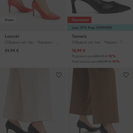
Нови
Промоция
още 15% Код: SUMMER
Lasocki
Tamaris
Обувки на ток · Червен · 8.5 cm
Обувки на ток · Черен · 7 cm
Актуална цена
59,99
€
74,99
€
Редовна цена
83,99 €
-10%
Най-ниска цена
83,99 €
-10%