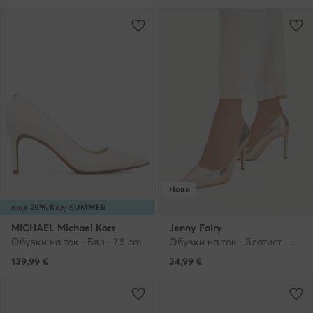
Нови
още 25% Код: SUMMER
MICHAEL Michael Kors
Jenny Fairy
Обувки на ток · Бял · 7.5 cm
Обувки на ток · Златист · 10 cm
139,99
€
34,99
€