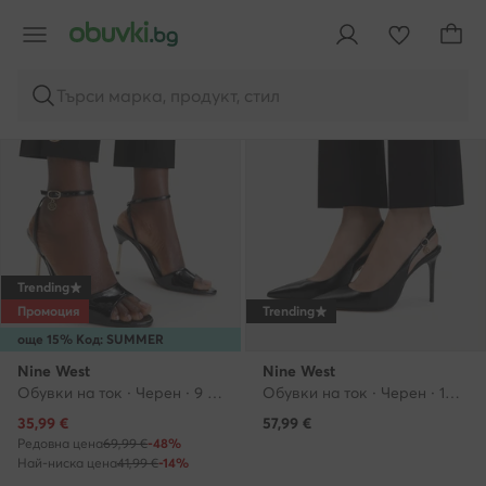
Спонсорирани
Спонсорирани
Търси марка, продукт, стил
Trending
Промоция
Trending
още 15% Код: SUMMER
Nine West
Nine West
Обувки на ток · Черен · 9 cm
Обувки на ток · Черен · 10 cm
Актуална цена
35,99
€
57,99
€
Редовна цена
69,99 €
-48%
Най-ниска цена
41,99 €
-14%