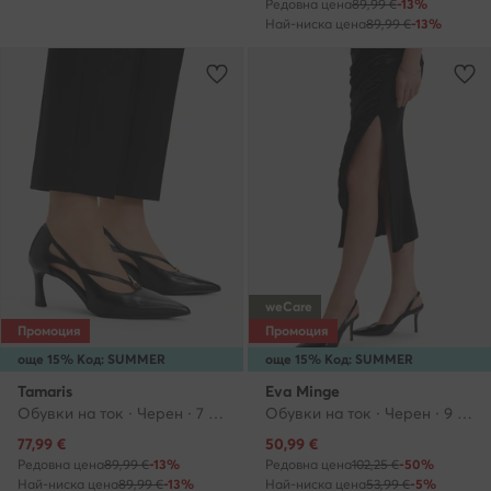
Редовна цена
89,99 €
-13%
Най-ниска цена
89,99 €
-13%
weCare
Промоция
Промоция
още 15% Код: SUMMER
още 15% Код: SUMMER
Tamaris
Eva Minge
Обувки на ток · Черен · 7 cm
Обувки на ток · Черен · 9 cm
Актуална цена
Актуална цена
77,99
€
50,99
€
Редовна цена
89,99 €
-13%
Редовна цена
102,25 €
-50%
Най-ниска цена
89,99 €
-13%
Най-ниска цена
53,99 €
-5%