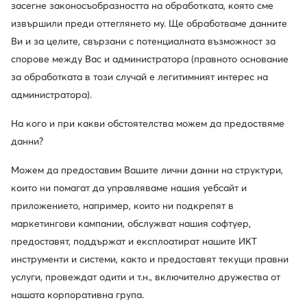
засегне законосъобразността на обработката, която сме
Най-ниска цена
43,99 €
-15%
извършили преди оттеглянето му. Ще обработваме данните
Ви и за целите, свързани с потенциалната възможност за
спорове между Вас и администратора (правното основание
за обработката в този случай е легитимният интерес на
администратора).
На кого и при какви обстоятелства можем да предоствяме
данни?
Можем да предоставим Вашите лични данни на структури,
Trending
Trending
които ни помагат да управляваме нашия уебсайт и
Промоция
Промоция
приложението, например, които ни подкрепят в
още 15% Код: SUMMER
още 15% Код: SUMMER
маркетингови кампании, обслужват нашия софтуер,
Nine West
Nine West
предоставят, поддържат и експлоатират нашите ИКТ
Обувки на ток · Черен · 10.5 cm
Обувки на ток · Черен · 9 cm
инструменти и системи, както и предоставят текущи правни
Актуална цена
Актуална цена
36,99
€
35,99
€
услуги, провеждат одити и т.н., включително дружества от
Редовна цена
69,99 €
-47%
Редовна цена
69,99 €
-48%
нашата корпоративна група.
Най-ниска цена
40,99 €
-9%
Най-ниска цена
39,99 €
-10%