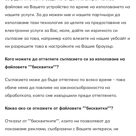
файлове на Вашето устройство по време на използването на
weCare
weCare
нашите услуги. За да можем ние и нашите партньори да
Промоция
-32%
използваме тази технология за целите на предоставяне на
още 10% Код: SUMMER
още 10% Код: SUMMER
електронни услуги за Вас, моля, дайте ни изричното си
Eva Minge
Eva Minge
Обувки на ток · Бял · 9 cm
Обувки на ток · Черен · 9 cm
съгласие за това, например като влезете на нашия уебсайт и
Актуална цена
Актуална цена
50,99
€
50,99
€
ни разрешите това в настройките на Вашия браузър.
Редовна цена
102,25 €
-50%
Редовна цена
102,25 €
-50%
Най-ниска цена
53,99 €
-5%
Най-ниска цена
75,99 €
-32%
Кога можете да оттеглите съгласието си за използване на
файловете ""бисквитки""?
Съгласието може да бъде оттеглено по всяко време - това
обаче няма да повлияе на законосъобразността на
обработката, която сме извършили преди оттеглянето.
Какво ако се откажете от файловете ""бисквитки""?
Отказът от ""бисквитките"", които ни позволяват да
показваме реклами, съобразени с Вашите интереси, не
Trending