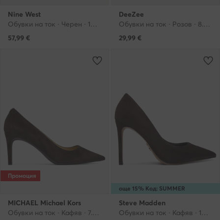
Nine West
DeeZee
Обувки на ток · Черен · 10 cm
Обувки на ток · Розов · 8.5 cm
57,99
€
29,99
€
Промоция
още 15% Код: SUMMER
MICHAEL Michael Kors
Steve Madden
Обувки на ток · Кафяв · 7.5 cm
Обувки на ток · Кафяв · 10 cm