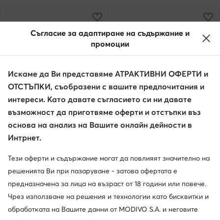
Съгласие за адаптиране на съдържание и
промоции
Искаме да Ви представяме АТРАКТИВНИ ОФЕРТИ и
ОТСТЪПКИ, съобразени с вашите предпочитания и
интереси. Като давате съгласието си ни давате
възможност да приготвяме оферти и отстъпки въз
основа на анализ на Вашите онлайн дейности в
Нови
Нови
Интрнет.
още 25% Код: SUMMER
още 25% Код: SUMMER
Тези оферти и съдържание могат да повлияят значително на
Tommy Hilfiger
Calvin Klein
Обувки на ток · Черен
Обувки на ток · Бежов
решенията Ви при пазаруване - затова офертата е
139,99
€
149,99
€
предназначена за лица на възраст от 18 години или повече.
Чрез използване на решения и технологии като бисквитки и
обработката на Вашите данни от MODIVO S.A. и неговите