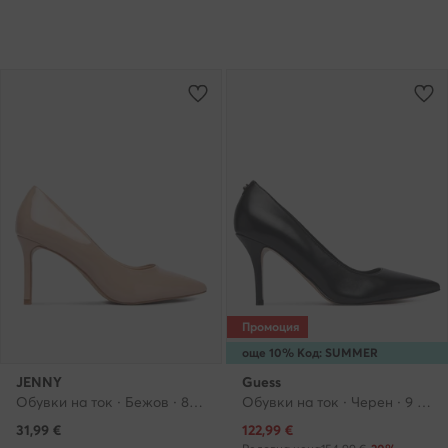
Промоция
още 10% Код: SUMMER
JENNY
Guess
Обувки на ток · Бежов · 8 cm
Обувки на ток · Черен · 9 cm
Актуална цена
31,99
€
122,99
€