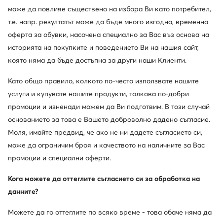
Обувки на ток · Черен · 9.5 cm
Обувки на ток · Сребрист · 9.5 cm
може да повлияе съществено на избора Ви като потребител,
59,99
€
124,99
€
т.е. напр. резултатът може да бъде много изгодна, временна
оферта за обувки, насочена специално за Вас въз основа на
историята на покупките и поведението Ви на нашия сайт,
която няма да бъде достъпна за други наши Клиенти.
Като общо правило, колкото по-често използвате нашите
услуги и купувате нашите продукти, толкова по-добри
промоции и изненади можем да Ви подготвим. В този случай
основанието за това е Вашето доброволно дадено съгласие.
Моля, имайте предвид, че ако не ни дадете съгласието си,
може да ограничим броя и качеството на наличните за Вас
Trending
Trending
-15%
промоции и специални оферти.
още 15% Код: SUMMER
Кога можете да оттеглите съгласието си за обработка на
Nine West
Nine West
данните?
Обувки на ток · Черен · 9 cm
Обувки на ток · Бежов · 10.5 cm
Актуална цена
59,99
€
36,99
€
Можете да го оттеглите по всяко време - това обаче няма да
Редовна цена
69,99 €
-47%