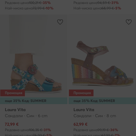
Редовна цена
100,21 €
-35%
Редовна цена
94,59 €
-31%
Най-ниска цена
72,99 €
-10%
Най-ниска цена
68,99 €
-5%
Промоция
Промоция
още 35% Код: SUMMER
още 35% Код: SUMMER
Laura Vita
Laura Vita
Сандали · Син · 6 cm
Сандали · Син · 8 cm
Актуална цена
Актуална цена
72,99
€
62,99
€
Редовна цена
106,35 €
-31%
Редовна цена
99,19 €
-36%
Най-ниска цена
76,99 €
-5%
Най-ниска цена
67,99 €
-7%