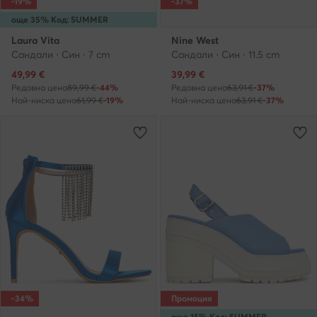
-19%
-37%
още 35% Код: SUMMER
Laura Vita
Nine West
Сандали · Син · 7 cm
Сандали · Син · 11.5 cm
Актуална цена
Актуална цена
49,99
€
39,99
€
Редовна цена
89,99 €
-44%
Редовна цена
63,91 €
-37%
Най-ниска цена
61,99 €
-19%
Най-ниска цена
63,91 €
-37%
-34%
Промоция
още 15% Код: SUMMER