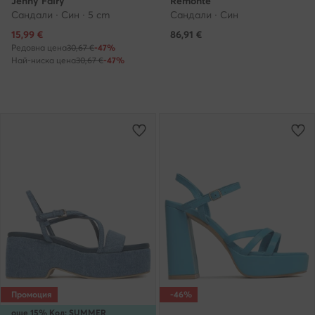
Jenny Fairy
Remonte
Сандали · Син · 5 cm
Сандали · Син
Актуална цена
15,99
€
86,91
€
Редовна цена
30,67 €
-47%
Най-ниска цена
30,67 €
-47%
Промоция
-46%
още 15% Код: SUMMER