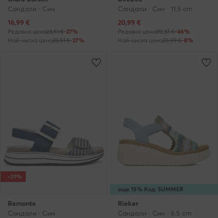
Сандали · Син
Сандали · Син · 11.5 cm
Актуална цена
Актуална цена
16,99
€
20,99
€
Редовна цена
23,51 €
-27%
Редовна цена
39,37 €
-46%
Най-ниска цена
23,51 €
-27%
Най-ниска цена
22,99 €
-8%
-31%
още 15% Код: SUMMER
Remonte
Rieker
Сандали · Син
Сандали · Син · 6.5 cm