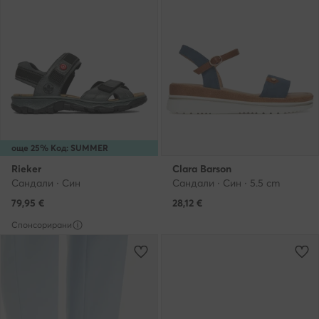
още 25% Код: SUMMER
Rieker
Clara Barson
Сандали · Син
Сандали · Син · 5.5 cm
79,95
€
28,12
€
Спонсорирани