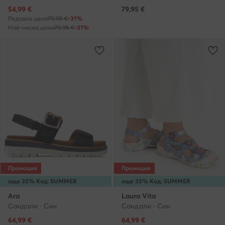
Актуална цена
54,99
€
79,95
€
Редовна цена
79,95 €
-31%
Най-ниска цена
79,95 €
-31%
Промоция
Промоция
още 35% Код: SUMMER
още 35% Код: SUMMER
Ara
Laura Vita
Сандали · Син
Сандали · Син
Актуална цена
Актуална цена
64,99
€
64,99
€