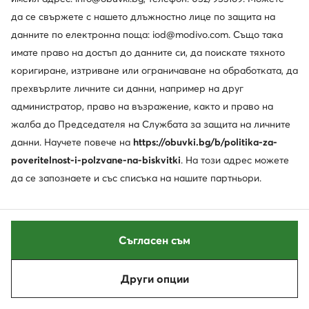
Редовна цена
140,09 €
-28%
Редовна цена
132,42 €
-51%
Най-ниска цена
111,99 €
-10%
Най-ниска цена
89,99 €
-28%
да се свържете с нашето длъжностно лице по защита на
данните по електронна поща: iod@modivo.com. Също така
имате право на достъп до данните си, да поискате тяхното
коригиране, изтриване или ограничаване на обработката, да
прехвърлите личните си данни, например на друг
администратор, право на възражение, както и право на
жалба до Председателя на Службата за защита на личните
данни. Научете повече на
https://obuvki.bg/b/politika-za-
poveritelnost-i-polzvane-na-biskvitki
. На този адрес можете
да се запознаете и със списъка на нашите партньори.
-27%
-16%
още 15% Код: SUMMER
Съгласен съм
Jenny Fairy
Berkemann
Сандали · Син · 8 cm
Сандали · Син
Други опции
Актуална цена
Актуална цена
23,99
€
73,99
€
Сортирай
Филтрирай
1
Редовна цена
33,23 €
-27%
Редовна цена
116,57 €
-36%
Най-ниска цена
33,23 €
-27%
Най-ниска цена
88,99 €
-16%