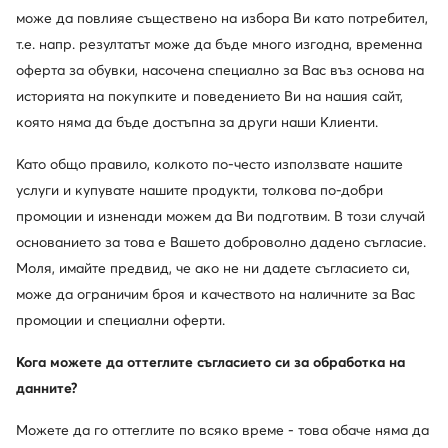
може да повлияе съществено на избора Ви като потребител,
Lasocki
Manitu
Сандали · Син · 5.5 cm
Сандали · Син
т.е. напр. резултатът може да бъде много изгодна, временна
Актуална цена
56,24
€
42,99
€
оферта за обувки, насочена специално за Вас въз основа на
Редовна цена
81,30 €
-47%
историята на покупките и поведението Ви на нашия сайт,
Най-ниска цена
47,99 €
-10%
която няма да бъде достъпна за други наши Клиенти.
Като общо правило, колкото по-често използвате нашите
услуги и купувате нашите продукти, толкова по-добри
промоции и изненади можем да Ви подготвим. В този случай
основанието за това е Вашето доброволно дадено съгласие.
Моля, имайте предвид, че ако не ни дадете съгласието си,
може да ограничим броя и качеството на наличните за Вас
промоции и специални оферти.
Кога можете да оттеглите съгласието си за обработка на
Промоция
данните?
още 35% Код: SUMMER
още 25% Код: SUMMER
Можете да го оттеглите по всяко време - това обаче няма да
Melissa
Jenny Fairy