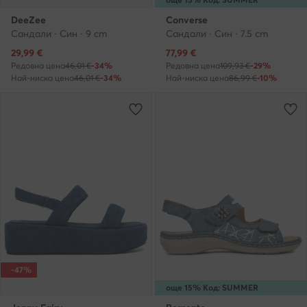
DeeZee
Converse
Сандали · Син · 9 cm
Сандали · Син · 7.5 cm
Актуална цена
Актуална цена
29,99
€
77,99
€
Редовна цена
46,01 €
-34%
Редовна цена
109,93 €
-29%
Най-ниска цена
46,01 €
-34%
Най-ниска цена
86,99 €
-10%
-47%
още 15% Код: SUMMER