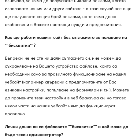
означава, че няма да получавате никакви реклами, когато
използвате нашия или други сайтове - в този случай все още
Промоция
-20%
ще получавате същия брой реклами, но те няма да са
още 10% Код: SUMMER
още 15% Код: SUMMER
съобразени с Вашите настоящи нужди и предпочитания.
Bohonomad
Aldo
Как ще работи нашият сайт без съгласието за ползване на
Сандали · Син
Сандали · Син
""бисквитки""?
Актуална цена
Актуална цена
35,99
€
55,99
€
Редовна цена
76,69 €
-53%
Редовна цена
106,86 €
-47%
Въпреки, че не сте ни дали съгласието си, ние можем да
Най-ниска цена
40,99 €
-12%
Най-ниска цена
69,99 €
-20%
съхраняваме на Вашето устройство файлове, които са
необходими само за правилното функциониране на нашия
уебсайт (например свързани с предпочитаните от Вас
езикови настройки, попълване на формуляри и т.н.). Можете
да промените тези настройки в уеб браузъра си, но тогава
някои части на нашия уебсайт няма да функционират
правилно.
Лични данни ли са файловете ""бисквитки"" и кой може да
бъде техен администратор?