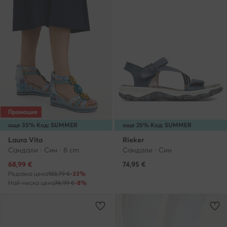
Промоция
още 35% Код: SUMMER
още 25% Код: SUMMER
Laura Vita
Rieker
Сандали · Син · 8 cm
Сандали · Син
Актуална цена
68,99
€
74,95
€
Редовна цена
103,79 €
-33%
Най-ниска цена
74,99 €
-8%