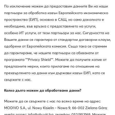
Актуална цена
Актуална цена
81,99
€
55,99
€
По изключение можем да предоставим данните Ви на наши
Редовна цена
129,99 €
-36%
Редовна цена
87,94 €
-36%
партньори за обработка извън Европейското икономическо
Най-ниска цена
101,99 €
-19%
Най-ниска цена
59,99 €
-6%
пространство (ЕИП), основно в САЩ, но само доколкото е
необходимо, във връзка с предоставянето на услуги,
особено ИТ услуги, от тези партньори за нас. Сигурността на
Вашите данни се гарантира от стандартни договорни клаузи,
одобрени от Европейската комисия. Също така се стремим
да гарантираме, че нашите партньори са обхванати от
програмата ""Privacy Shield"". Можете да получите копие от
предпазните мерки, които прилагаме по отношение на
прехвърлянето на данни към държави извън ЕИП, като се
свържете с нас.
Промоция
-28%
Колко дълго можем да обработваме данни?
още 35% Код: SUMMER
още 15% Код: SUMMER
Pikolinos
Melissa
Можете да се свържете с нас по всяко време на адрес:
Сандали · Син · 7 cm
Сандали · Син · 5 cm
MODIVO S.A., ul. Nowy Kisielin - Nowa 9, 66-002 Zielona Góra;
Актуална цена
Актуална цена
99,99
€
63,99
€
имейл адрес: info@obuvki.bg, телефон: 052/953169. Можете