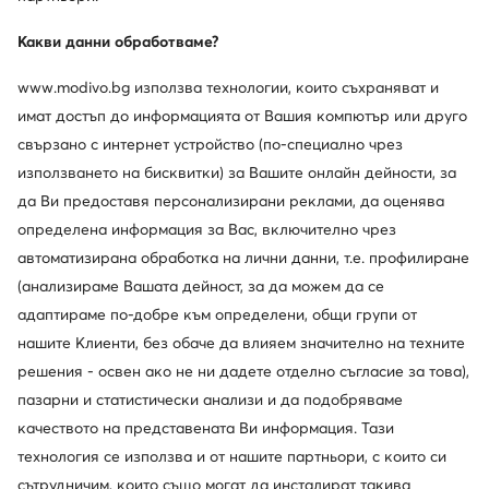
Какви данни обработваме?
www.modivo.bg използва технологии, които съхраняват и
имат достъп до информацията от Вашия компютър или друго
-50%
-27%
свързано с интернет устройство (по-специално чрез
използването на бисквитки) за Вашите онлайн дейности, за
U.S. Polo Assn.
Clara Barson
Сандали · Син · 8.5 cm
Сандали · Син · 5.5 cm
да Ви предоставя персонализирани реклами, да оценява
определена информация за Вас, включително чрез
Актуална цена
Актуална цена
47,99
€
16,99
€
Редовна цена
97,66 €
-50%
Редовна цена
23,51 €
-27%
автоматизирана обработка на лични данни, т.е. профилиране
Най-ниска цена
97,66 €
-50%
Най-ниска цена
23,51 €
-27%
(анализираме Вашата дейност, за да можем да се
адаптираме по-добре към определени, общи групи от
нашите Клиенти, без обаче да влияем значително на техните
решения - освен ако не ни дадете отделно съгласие за това),
пазарни и статистически анализи и да подобряваме
качеството на представената Ви информация. Тази
технология се използва и от нашите партньори, с които си
сътрудничим, които също могат да инсталират такива