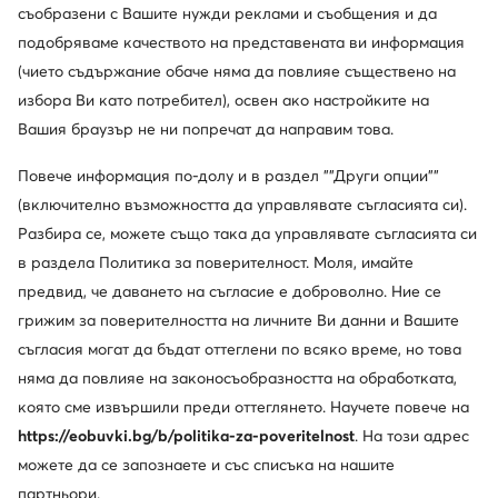
съобразени с Вашите нужди реклами и съобщения и да
подобряваме качеството на представената ви информация
(чието съдържание обаче няма да повлияе съществено на
избора Ви като потребител), освен ако настройките на
Вашия браузър не ни попречат да направим това.
Промоция
Промоция
Повече информация по-долу и в раздел ""Други опции""
още 35% Код: SUMMER
още 15% Код: SUMMER
(включително възможността да управлявате съгласията си).
DeeZee
Gabor
Разбира се, можете също така да управлявате съгласията си
Сандали · Син · 12.5 cm
Сандали · Син · 5 cm
в раздела Политика за поверителност. Моля, имайте
Актуална цена
Актуална цена
22,99
€
84,99
€
Редовна цена
39,37 €
-41%
Редовна цена
183,55 €
-53%
предвид, че даването на съгласие е доброволно. Ние се
Най-ниска цена
24,99 €
-8%
Най-ниска цена
93,99 €
-9%
грижим за поверителността на личните Ви данни и Вашите
съгласия могат да бъдат оттеглени по всяко време, но това
няма да повлияе на законосъобразността на обработката,
която сме извършили преди оттеглянето. Научете повече на
https://eobuvki.bg/b/politika-za-poveritelnost
. На този адрес
можете да се запознаете и със списъка на нашите
партньори.