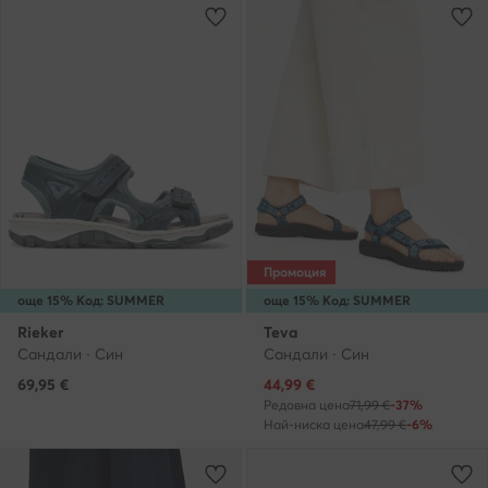
Промоция
още 15% Код: SUMMER
още 15% Код: SUMMER
Rieker
Teva
Сандали · Син
Сандали · Син
Актуална цена
69,95
€
44,99
€
Редовна цена
71,99 €
-37%
Най-ниска цена
47,99 €
-6%