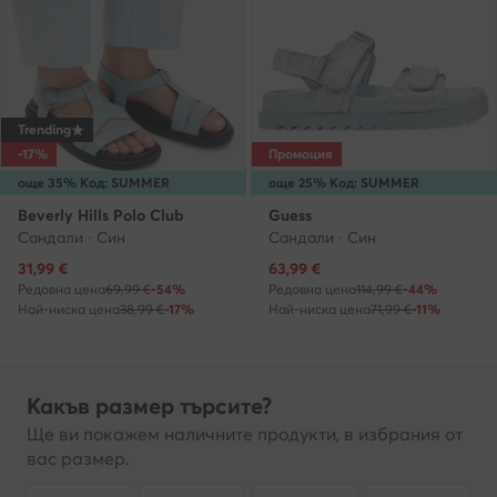
Trending
-17%
Промоция
още 35% Код: SUMMER
още 25% Код: SUMMER
Beverly Hills Polo Club
Guess
Сандали · Син
Сандали · Син
Актуална цена
Актуална цена
31,99
€
63,99
€
Редовна цена
69,99 €
-54%
Редовна цена
114,99 €
-44%
Най-ниска цена
38,99 €
-17%
Най-ниска цена
71,99 €
-11%
Какъв размер търсите?
Ще ви покажем наличните продукти, в избрания от
вас размер.