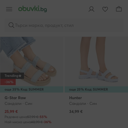
Спонсорирани
Спонсорирани
Търси марка, продукт, стил
Trending
-36%
още 35% Код: SUMMER
още 25% Код: SUMMER
G-Star Raw
Hunter
Сандали · Син
Сандали · Син
Актуална цена
25,99
€
34,99
€
Редовна цена
57,99 €
-55%
Най-ниска цена
40,99 €
-36%