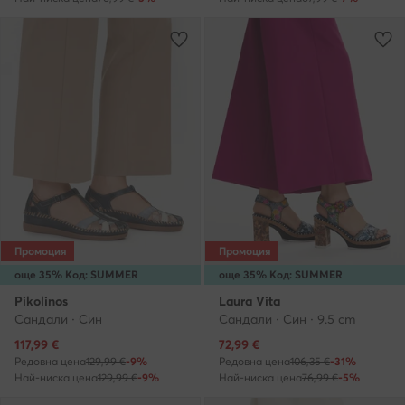
Промоция
Промоция
още 35% Код: SUMMER
още 35% Код: SUMMER
Pikolinos
Laura Vita
Сандали · Син
Сандали · Син · 9.5 cm
Актуална цена
Актуална цена
117,99
€
72,99
€
Редовна цена
129,99 €
-9%
Редовна цена
106,35 €
-31%
Най-ниска цена
129,99 €
-9%
Най-ниска цена
76,99 €
-5%