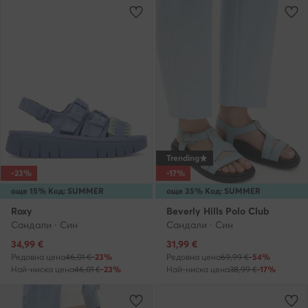
Trending
-23%
-17%
още 15% Код: SUMMER
още 35% Код: SUMMER
Roxy
Beverly Hills Polo Club
Сандали · Син
Сандали · Син
Актуална цена
Актуална цена
34,99
€
31,99
€
Редовна цена
46,01 €
-23%
Редовна цена
69,99 €
-54%
Най-ниска цена
46,01 €
-23%
Най-ниска цена
38,99 €
-17%