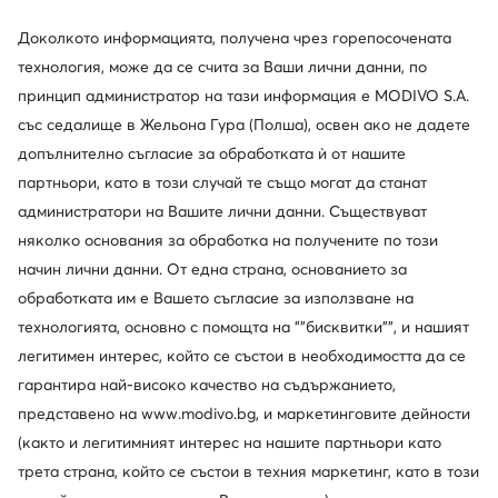
-19%
Доколкото информацията, получена чрез горепосочената
още 15% Код: SUMMER
още 35% Код: SUMMER
технология, може да се счита за Ваши лични данни, по
Rieker
Fly London
принцип администратор на тази информация е MODIVO S.A.
Сандали · Син
Сандали · Син
със седалище в Жельона Гура (Полша), освен ако не дадете
Актуална цена
76,69
€
60,99
€
допълнително съгласие за обработката ѝ от нашите
Редовна цена
114,02 €
-46%
партньори, като в този случай те също могат да станат
Най-ниска цена
75,99 €
-19%
администратори на Вашите лични данни. Съществуват
няколко основания за обработка на получените по този
начин лични данни. От една страна, основанието за
обработката им е Вашето съгласие за използване на
технологията, основно с помощта на ""бисквитки"", и нашият
легитимен интерес, който се състои в необходимостта да се
гарантира най-високо качество на съдържанието,
представено на www.modivo.bg, и маркетинговите дейности
(както и легитимният интерес на нашите партньори като
трета страна, който се състои в техния маркетинг, като в този
-50%
-24%