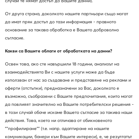
случай те нямат достъп до Вашите данни).
От друга страна, доколкото нашите партньори също могат
Jenny Fairy
Kappa
да имат пряк достъп до тази информация - правното
Сандали · Син · 10.5 cm
Сандали · Син
основание за такава обработка е Вашето доброволно
Актуална цена
Актуална цена
19,94
€
30,99
€
Редовна цена
39,88 €
-50%
Редовна цена
40,90 €
-24%
съгласие.
Най-ниска цена
39,88 €
-50%
Най-ниска цена
40,90 €
-24%
Какви са Вашите облаги от обработката на данни?
Освен това, ако сте навършили 18 години, анализът на
взаимодействията Ви с нашите услуги може да бъде
използван от нас за създаване и представяне на реклами и
оферти (отстъпки), предназначени за Вас, доколкото е
възможно, съобразени с Вашите предпочитания, които могат
да повлияят значително на Вашите потребителски решения -
в този случай обаче искаме Вашето съгласие за такива наши
действия. Това, което ни отличава от обикновеното
""профилиране"" (т.е. напр. адаптиране на нашите
Промоция
комуникации, банери към Вашите интереси), е, че резултатът
още 25% Код: SUMMER
още 15% Код: SUMMER