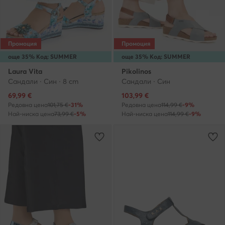
Промоция
Промоция
още 35% Код: SUMMER
още 35% Код: SUMMER
Laura Vita
Pikolinos
Сандали · Син · 8 cm
Сандали · Син
Актуална цена
Актуална цена
69,99
€
103,99
€
Редовна цена
101,75 €
-31%
Редовна цена
114,99 €
-9%
Най-ниска цена
73,99 €
-5%
Най-ниска цена
114,99 €
-9%