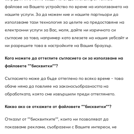
файлове на Вашето устройство по време на използването на
нашите услуги. За да можем ние и нашите партньори да
използваме тази технология за целите на предоставяне на
-40%
електронни услуги за Вас, моля, дайте ни изричното си
още 25% Код: SUMMER
съгласие за това, например като влезете на нашия уебсайт и
Rieker
Remonte
ни разрешите това в настройките на Вашия браузър.
Сандали · Син
Сандали · Син
Актуална цена
82,31
€
54,99
€
Кога можете да оттеглите съгласието си за използване на
Редовна цена
92,03 €
-40%
файловете ""бисквитки""?
Най-ниска цена
92,03 €
-40%
Съгласието може да бъде оттеглено по всяко време - това
обаче няма да повлияе на законосъобразността на
обработката, която сме извършили преди оттеглянето.
Какво ако се откажете от файловете ""бисквитки""?
Отказът от ""бисквитките"", които ни позволяват да
показваме реклами, съобразени с Вашите интереси, не