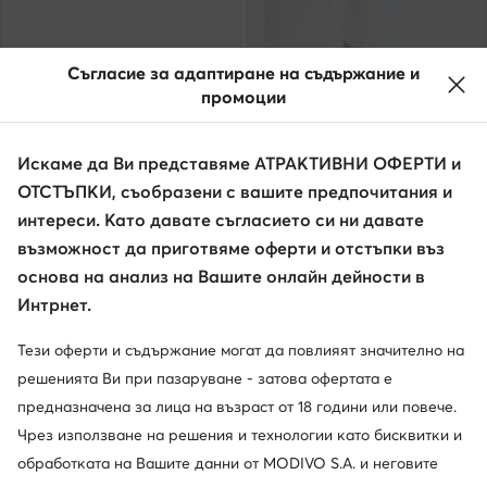
Съгласие за адаптиране на съдържание и
промоции
Искаме да Ви представяме АТРАКТИВНИ ОФЕРТИ и
ОТСТЪПКИ, съобразени с вашите предпочитания и
Промоция
интереси. Като давате съгласието си ни давате
още 15% Код: SUMMER
още 35% Код: SUMMER
възможност да приготвяме оферти и отстъпки въз
Rieker
Laura Vita
основа на анализ на Вашите онлайн дейности в
Сандали · Син · 5 cm
Сандали · Син
Интрнет.
Актуална цена
74,95
€
58,99
€
Редовна цена
89,99 €
-34%
Тези оферти и съдържание могат да повлияят значително на
Най-ниска цена
64,99 €
-9%
решенията Ви при пазаруване - затова офертата е
предназначена за лица на възраст от 18 години или повече.
Чрез използване на решения и технологии като бисквитки и
обработката на Вашите данни от MODIVO S.A. и неговите