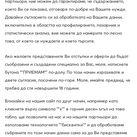
партньори, ние можем да гарантираме, че съдържанието,
което Ви се показва, отговаря по-добре на Вашите нужди.
Давайки съгласието си за обработката на Вашите данни,
включително в областта на профилирането, пазарния и
статистически анализ, вие можете да намерите по-лесно
това, от което се нуждаете и което търсите.
Промоция
Промоция
Ако желаете представените Ви отстъпки и оферти да бъдат
още 35% Код: SUMMER
още 15% Код: SUMMER
съобразени и създадени специално за Вас, моля, натиснете
Pikolinos
Marc Jacobs
бутона ""ПРИЕМАМ"" по-долу. По този начин изразявате и
Сандали · Син
Сандали · Син
двете съгласия, посочени по-горе. Моля, имайте предвид, че
Актуална цена
Актуална цена
93,99
€
249,99
€
Редовна цена
130,38 €
-27%
Редовна цена
353,30 €
-29%
трябва да сте навършили 18 години.
Най-ниска цена
99,99 €
-6%
Най-ниска цена
273,99 €
-8%
Влизайки на нашия сайт по друг начин, например като
кликнете върху символа ""x"" в горния десен ъгъл на това
табло, ще позволите на нас и на нашите партньори да
използваме технологията ""бисквитки"" и да обработваме
събраните по този начин данни само за да Ви представяме