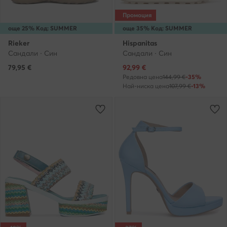
Промоция
още 25% Код: SUMMER
още 35% Код: SUMMER
Rieker
Hispanitas
Сандали · Син
Сандали · Син
Актуална цена
79,95
€
92,99
€
Редовна цена
144,99 €
-35%
Най-ниска цена
107,99 €
-13%