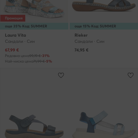
Промоция
още 35% Код: SUMMER
още 15% Код: SUMMER
Laura Vita
Rieker
Сандали · Син
Сандали · Син
Актуална цена
67,99
€
74,95
€
Редовна цена
99,19 €
-31%
Най-ниска цена
71,99 €
-5%