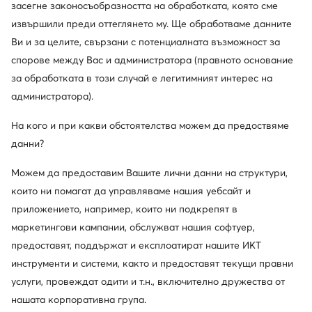
засегне законосъобразността на обработката, която сме
Сандали · Син · 8 cm
Сандали · Син · 9.5 cm
извършили преди оттеглянето му. Ще обработваме данните
Актуална цена
67,99
€
38,34
€
Ви и за целите, свързани с потенциалната възможност за
Редовна цена
149,30 €
-54%
Най-ниска цена
75,99 €
-10%
спорове между Вас и администратора (правното основание
за обработката в този случай е легитимният интерес на
администратора).
На кого и при какви обстоятелства можем да предоствяме
данни?
Можем да предоставим Вашите лични данни на структури,
които ни помагат да управляваме нашия уебсайт и
приложението, например, които ни подкрепят в
маркетингови кампании, обслужват нашия софтуер,
предоставят, поддържат и експлоатират нашите ИКТ
-19%
Промоция
инструменти и системи, както и предоставят текущи правни
още 25% Код: SUMMER
още 35% Код: SUMMER
услуги, провеждат одити и т.н., включително дружества от
Scholl
Laura Vita
нашата корпоративна група.
Сандали · Син
Сандали · Син