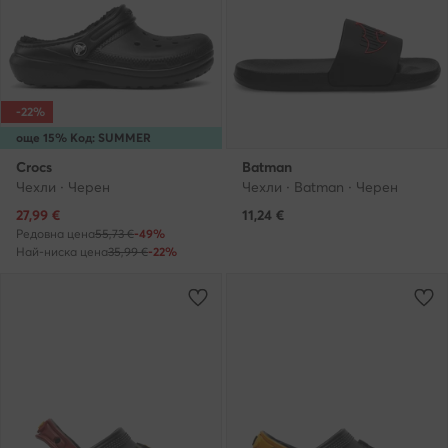
-22%
още 15% Код: SUMMER
Crocs
Batman
Чехли · Черен
Чехли · Batman · Черен
Актуална цена
27,99
€
11,24
€
Редовна цена
55,73 €
-49%
Най-ниска цена
35,99 €
-22%