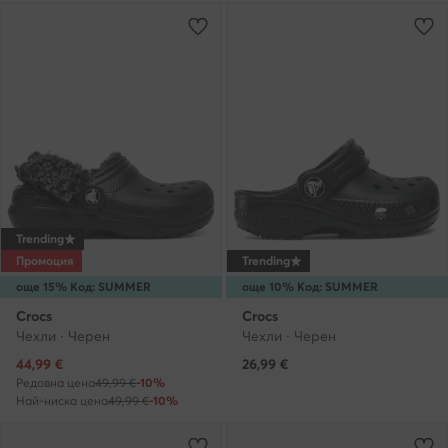
Trending
Промоция
Trending
още 15% Код: SUMMER
още 10% Код: SUMMER
Crocs
Crocs
Чехли · Черен
Чехли · Черен
Актуална цена
44,99
€
26,99
€
Редовна цена
49,99 €
-10%
Най-ниска цена
49,99 €
-10%