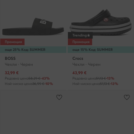
Trending
Промоция
Промоция
още 25% Код: SUMMER
още 15% Код: SUMMER
BOSS
Crocs
Чехли · Черен
Чехли · Черен
Актуална цена
Актуална цена
32,99
€
43,99
€
Редовна цена
58,29 €
-43%
Редовна цена
51,13 €
-13%
Най-ниска цена
36,99 €
-10%
Най-ниска цена
51,13 €
-13%