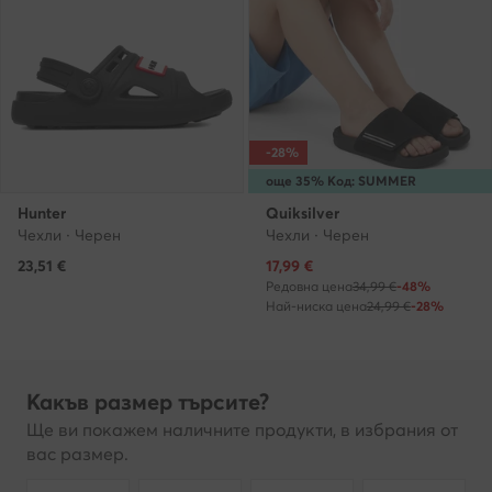
-28%
още 35% Код: SUMMER
Hunter
Quiksilver
Чехли · Черен
Чехли · Черен
Актуална цена
23,51
€
17,99
€
Редовна цена
34,99 €
-48%
Най-ниска цена
24,99 €
-28%
Какъв размер търсите?
Ще ви покажем наличните продукти, в избрания от
вас размер.