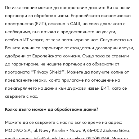
По изключение можем да предоставим данните Ви на наши
партньори за обработка извън Европейското икономическо
пространство (ЕИП), основно в САЩ, но само доколкото е
Обслужване на клиенти
необходимо, във връзка с предоставянето на услуги,
особено ИТ услуги, от тези партньори за нас. Сигурността на
За нас
Вашите данни се гарантира от стандартни договорни клаузи,
одобрени от Европейската комисия. Също така се стремим
Информации
да гарантираме, че нашите партньори са обхванати от
програмата ""Privacy Shield"". Можете да получите копие от
предпазните мерки, които прилагаме по отношение на
прехвърлянето на данни към държави извън ЕИП, като се
свържете с нас.
Колко дълго можем да обработваме данни?
Можете да се свържете с нас по всяко време на адрес:
Смени държавата: България (BG)
MODIVO S.A., ul. Nowy Kisielin - Nowa 9, 66-002 Zielona Góra;
имейл адрес: info@obuvki.bg, телефон: 052/953169. Можете