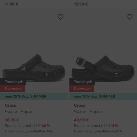
11,99
€
19,99
€
Trending
Trending
Промоция
Промоция
още 25% Код: SUMMER
още 15% Код: SUMMER
Crocs
Crocs
Чехли · Черен
Чехли · Черен
Актуална цена
Актуална цена
28,99
€
40,99
€
Редовна цена
41,93 €
-30%
Редовна цена
44,99 €
-8%
Най-ниска цена
30,99 €
-6%
Най-ниска цена
44,99 €
-8%