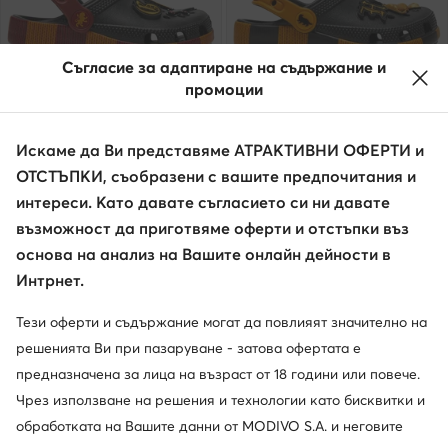
Съгласие за адаптиране на съдържание и
-19%
Промоция
промоции
още 35% Код: SUMMER
още 35% Код: SUMMER
Crocs
Crocs
Искаме да Ви представяме АТРАКТИВНИ ОФЕРТИ и
Чехли · Harry Potter · Черен
Чехли · Harry Potter · Черен
ОТСТЪПКИ, съобразени с вашите предпочитания и
Актуална цена
Актуална цена
44,99
€
37,99
€
интереси. Като давате съгласието си ни давате
Редовна цена
55,73 €
-19%
Редовна цена
55,73 €
-31%
Най-ниска цена
55,73 €
-19%
Най-ниска цена
40,99 €
-7%
възможност да приготвяме оферти и отстъпки въз
основа на анализ на Вашите онлайн дейности в
Интрнет.
Тези оферти и съдържание могат да повлияят значително на
решенията Ви при пазаруване - затова офертата е
предназначена за лица на възраст от 18 години или повече.
Чрез използване на решения и технологии като бисквитки и
обработката на Вашите данни от MODIVO S.A. и неговите