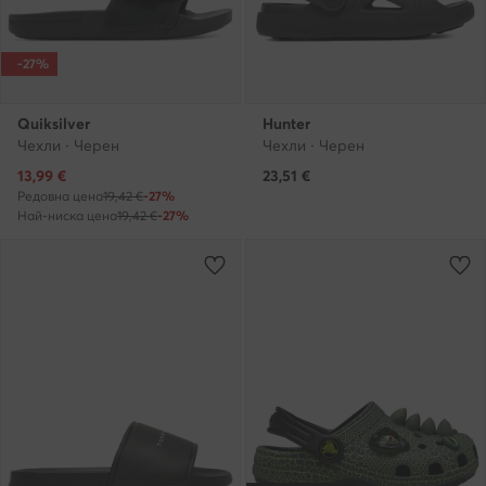
-27%
Quiksilver
Hunter
Чехли · Черен
Чехли · Черен
Актуална цена
13,99
€
23,51
€
Редовна цена
19,42 €
-27%
Най-ниска цена
19,42 €
-27%