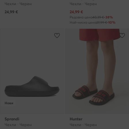
Чехли · Черен
Чехли · Черен
Актуална цена
24,99
€
24,99
€
Редовна цена
40,39 €
-38%
Най-ниска цена
27,99 €
-10%
Нови
Sprandi
Hunter
Чехли · Черен
Чехли · Черен