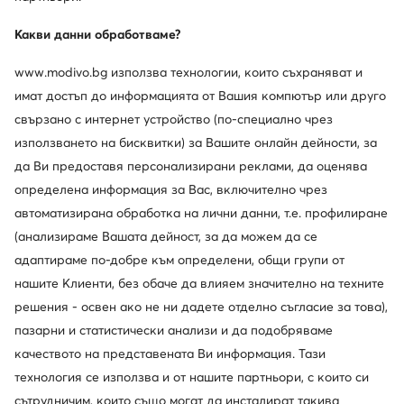
BOSS
Crocs
Чехли · Черен
Чехли · Batman · Черен
Какви данни обработваме?
Актуална цена
Актуална цена
30,99
€
40,99
€
www.modivo.bg използва технологии, които съхраняват и
Редовна цена
60,84 €
-49%
Редовна цена
60,84 €
-32%
Най-ниска цена
36,99 €
-16%
Най-ниска цена
54,99 €
-25%
имат достъп до информацията от Вашия компютър или друго
свързано с интернет устройство (по-специално чрез
използването на бисквитки) за Вашите онлайн дейности, за
да Ви предоставя персонализирани реклами, да оценява
определена информация за Вас, включително чрез
автоматизирана обработка на лични данни, т.е. профилиране
(анализираме Вашата дейност, за да можем да се
адаптираме по-добре към определени, общи групи от
нашите Клиенти, без обаче да влияем значително на техните
решения - освен ако не ни дадете отделно съгласие за това),
пазарни и статистически анализи и да подобряваме
Промоция
-29%
качеството на представената Ви информация. Тази
още 25% Код: SUMMER
технология се използва и от нашите партньори, с които си
Crocs
Batman
сътрудничим, които също могат да инсталират такива