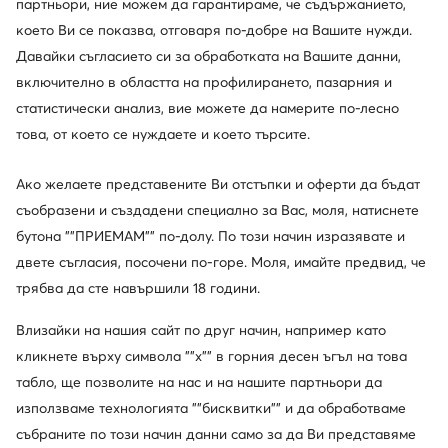
партньори, ние можем да гарантираме, че съдържанието,
което Ви се показва, отговаря по-добре на Вашите нужди.
Давайки съгласието си за обработката на Вашите данни,
Промоция
-21%
включително в областта на профилирането, пазарния и
още 35% Код: SUMMER
още 35% Код: SUMMER
статистически анализ, вие можете да намерите по-лесно
Birkenstock
Fila
Чехли · Черен
Чехли · Wb Morro Bay FFK0098 80010 · Черен
това, от което се нуждаете и което търсите.
Актуална цена
Актуална цена
40,99
€
14,99
€
Редовна цена
50,62 €
-19%
Редовна цена
25,56 €
-41%
Ако желаете представените Ви отстъпки и оферти да бъдат
Най-ниска цена
45,99 €
-10%
Най-ниска цена
18,99 €
-21%
съобразени и създадени специално за Вас, моля, натиснете
бутона ""ПРИЕМАМ"" по-долу. По този начин изразявате и
двете съгласия, посочени по-горе. Моля, имайте предвид, че
трябва да сте навършили 18 години.
Влизайки на нашия сайт по друг начин, например като
кликнете върху символа ""x"" в горния десен ъгъл на това
табло, ще позволите на нас и на нашите партньори да
използваме технологията ""бисквитки"" и да обработваме
събраните по този начин данни само за да Ви представяме