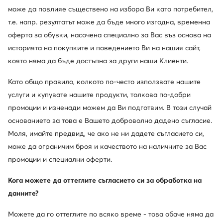
може да повлияе съществено на избора Ви като потребител,
Nine West
Remonte
т.е. напр. резултатът може да бъде много изгодна, временна
Batman
GINO ROSSI
оферта за обувки, насочена специално за Вас въз основа на
историята на покупките и поведението Ви на нашия сайт,
Reebok
Birkenstock
която няма да бъде достъпна за други наши Клиенти.
Покажете повече марки
Като общо правило, колкото по-често използвате нашите
услуги и купувате нашите продукти, толкова по-добри
промоции и изненади можем да Ви подготвим. В този случай
основанието за това е Вашето доброволно дадено съгласие.
Моля, имайте предвид, че ако не ни дадете съгласието си,
може да ограничим броя и качеството на наличните за Вас
промоции и специални оферти.
Един клуб, предимства на много места.
Кога можете да оттеглите съгласието си за обработка на
Промоции само за членовете на клуба, удължен
данните?
срок за връщане и много повече. Отключете
MODIVOclub GOLD и получавайте
Можете да го оттеглите по всяко време - това обаче няма да
възстановяване на средства при всяка покупка!