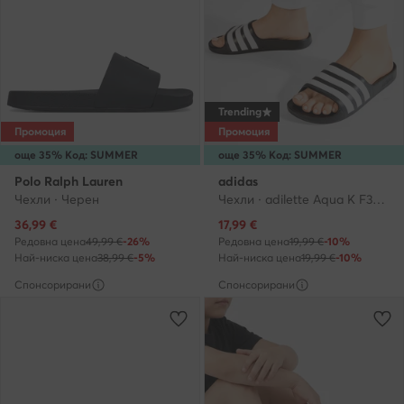
Trending
Промоция
Промоция
още 35% Код: SUMMER
още 35% Код: SUMMER
Polo Ralph Lauren
adidas
Чехли · Черен
Чехли · adilette Aqua K F35556 · Черен
Актуална цена
Актуална цена
36,99
€
17,99
€
Редовна цена
49,99 €
-26%
Редовна цена
19,99 €
-10%
Най-ниска цена
38,99 €
-5%
Най-ниска цена
19,99 €
-10%
Спонсорирани
Спонсорирани