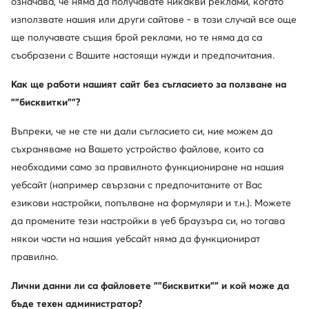
означава, че няма да получавате никакви реклами, когато
Актуална цена
Актуална цена
17,99
€
34,99
€
използвате нашия или други сайтове - в този случай все още
Редовна цена
24,99 €
-28%
Редовна цена
44,99 €
-22%
Най-ниска цена
22,99 €
-21%
Най-ниска цена
37,99 €
-7%
ще получавате същия брой реклами, но те няма да са
съобразени с Вашите настоящи нужди и предпочитания.
Как ще работи нашият сайт без съгласието за ползване на
""бисквитки""?
Въпреки, че не сте ни дали съгласието си, ние можем да
съхраняваме на Вашето устройство файлове, които са
необходими само за правилното функциониране на нашия
уебсайт (например свързани с предпочитаните от Вас
езикови настройки, попълване на формуляри и т.н.). Можете
да промените тези настройки в уеб браузъра си, но тогава
Промоция
Промоция
някои части на нашия уебсайт няма да функционират
още 35% Код: SUMMER
още 15% Код: SUMMER
правилно.
Champion
Calvin Klein Jeans
Чехли · Черен
Чехли · Черен
Лични данни ли са файловете ""бисквитки"" и кой може да
Актуална цена
Актуална цена
11,99
€
23,99
€
бъде техен администратор?
Редовна цена
18,41 €
-34%
Редовна цена
40,39 €
-40%