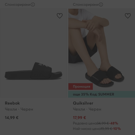
Спонсорирани
Спонсорирани
Промоция
още 35% Код: SUMMER
Reebok
Quiksilver
Чехли · Черен
Чехли · Черен
Актуална цена
14,99
€
17,99
€
Редовна цена
34,99 €
-48%
Най-ниска цена
19,99 €
-10%