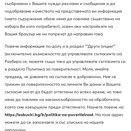
съобразени с Вашите нужди реклами и съобщения и да
подобряваме качеството на представената ви информация
още 35% Код: SUMMER
(чието съдържание обаче няма да повлияе съществено на
Crocs
Crocs
избора Ви като потребител), освен ако настройките на
Чехли · Черен
Чехли · Черен
Вашия браузър не ни попречат да направим това.
22,99
€
30,99
€
Повече информация по-долу и в раздел ""Други опции""
(включително възможността да управлявате съгласията си).
Разбира се, можете също така да управлявате съгласията си
в раздела Политика за поверителност. Моля, имайте
предвид, че даването на съгласие е доброволно. Ние се
грижим за поверителността на личните Ви данни и Вашите
съгласия могат да бъдат оттеглени по всяко време, но това
няма да повлияе на законосъобразността на обработката,
която сме извършили преди оттеглянето. Научете повече на
Trending
https://eobuvki.bg/b/politika-za-poveritelnost
. На този адрес
-16%
-25%
можете да се запознаете и със списъка на нашите
още 25% Код: SUMMER
още 35% Код: SUMMER
партньори.