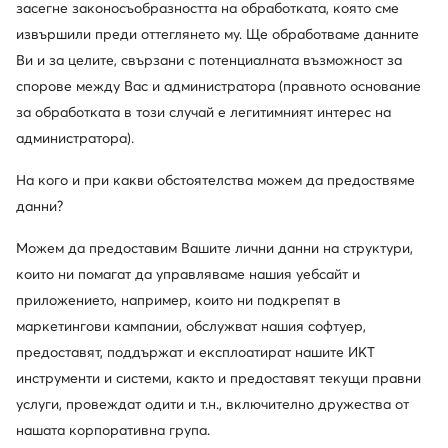
засегне законосъобразността на обработката, която сме
Използвайте MODIVOclub
Научете повече
извършили преди оттеглянето му. Ще обработваме данните
Ви и за целите, свързани с потенциалната възможност за
спорове между Вас и администратора (правното основание
Отстъпки само
за членовете на клуба
за обработката в този случай е легитимният интерес на
администратора).
30 дни за връщане за членовете на клуба
На кого и при какви обстоятелства можем да предоствяме
14 дни за останалите
данни?
10% кешбек в MODIVOclub GOLD
Можем да предоставим Вашите лични данни на структури,
онлайн, стационарно, през цялата година
които ни помагат да управляваме нашия уебсайт и
приложението, например, които ни подкрепят в
Кешбекът се комбинира с всяка
маркетингови кампании, обслужват нашия софтуер,
промоция и разпродажба
предоставят, поддържат и експлоатират нашите ИКТ
инструменти и системи, както и предоставят текущи правни
услуги, провеждат одити и т.н., включително дружества от
нашата корпоративна група.
Изтеглете приложение