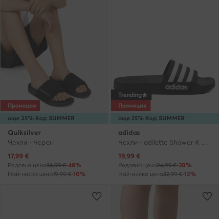
Trending
Промоция
Промоция
още 35% Код: SUMMER
още 25% Код: SUMMER
Quiksilver
adidas
Чехли · Черен
Чехли · adilette Shower K G27625 · Черен
Актуална цена
Актуална цена
17,99
€
19,99
€
Редовна цена
34,99 €
-48%
Редовна цена
24,99 €
-20%
Най-ниска цена
19,99 €
-10%
Най-ниска цена
22,99 €
-13%