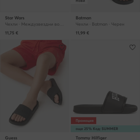
Нови
Star Wars
Batman
Чехли · Междузвездни войни · Черен
Чехли · Batman · Черен
11,75
€
11,99
€
Промоция
още 25% Код: SUMMER
Guess
Tommy Hilfiger