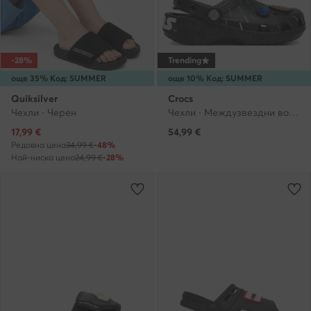
-28%
Trending
още 35% Код: SUMMER
още 10% Код: SUMMER
Quiksilver
Crocs
Чехли · Черен
Чехли · Междузвездни войни · Черен
Актуална цена
17,99
€
54,99
€
Редовна цена
34,99 €
-48%
Най-ниска цена
24,99 €
-28%