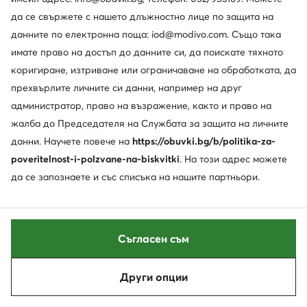
да се свържете с нашето длъжностно лице по защита на
© obuvki.bg 2026
данните по електронна поща: iod@modivo.com. Също така
Регламент
Промени настройките
имате право на достъп до данните си, да поискате тяхното
Политика за поверителност
коригиране, изтриване или ограничаване на обработката, да
прехвърлите личните си данни, например на друг
администратор, право на възражение, както и право на
жалба до Председателя на Службата за защита на личните
данни. Научете повече на
https://obuvki.bg/b/politika-za-
poveritelnost-i-polzvane-na-biskvitki
. На този адрес можете
да се запознаете и със списъка на нашите партньори.
Съгласен съм
Други опции