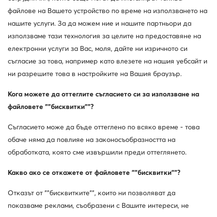
Чехли · Черен
Чехли · Batman · Черен
файлове на Вашето устройство по време на използването на
Актуална цена
Актуална цена
38,99
€
8,99
€
нашите услуги. За да можем ние и нашите партньори да
Редовна цена
65,96 €
-40%
Редовна цена
12,78 €
-29%
използваме тази технология за целите на предоставяне на
Най-ниска цена
43,99 €
-11%
Най-ниска цена
12,78 €
-29%
електронни услуги за Вас, моля, дайте ни изричното си
съгласие за това, например като влезете на нашия уебсайт и
ни разрешите това в настройките на Вашия браузър.
Кога можете да оттеглите съгласието си за използване на
файловете ""бисквитки""?
Съгласието може да бъде оттеглено по всяко време - това
обаче няма да повлияе на законосъобразността на
обработката, която сме извършили преди оттеглянето.
Trending
-21%
Промоция
Какво ако се откажете от файловете ""бисквитки""?
още 35% Код: SUMMER
още 35% Код: SUMMER
Отказът от ""бисквитките"", които ни позволяват да
Guess
Crocs
показваме реклами, съобразени с Вашите интереси, не
Чехли · Черен
Чехли · Черен