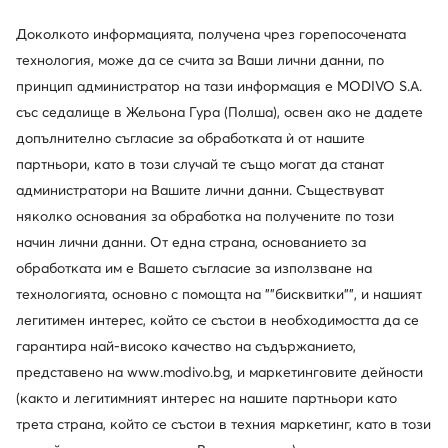
Най-ниска цена
13,99 €
-14%
Най-ниска цена
26,99 €
-11%
Доколкото информацията, получена чрез горепосочената
технология, може да се счита за Ваши лични данни, по
принцип администратор на тази информация е MODIVO S.A.
със седалище в Жельона Гура (Полша), освен ако не дадете
допълнително съгласие за обработката ѝ от нашите
партньори, като в този случай те също могат да станат
администратори на Вашите лични данни. Съществуват
няколко основания за обработка на получените по този
начин лични данни. От една страна, основанието за
обработката им е Вашето съгласие за използване на
технологията, основно с помощта на ""бисквитки"", и нашият
легитимен интерес, който се състои в необходимостта да се
гарантира най-високо качество на съдържанието,
Sprandi
представено на www.modivo.bg, и маркетинговите дейности
Чехли · Черен
(както и легитимният интерес на нашите партньори като
7,15
€
трета страна, който се състои в техния маркетинг, като в този