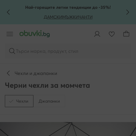
КЪМ ОСНОВНОТО СЪДЪРЖАНИЕ
КЪМ ТЪРСЕНЕ
Най-горещите летни тенденции до -35%!
ДАМСКИ
МЪЖКИ
ЧАНТИ
Търси марка, продукт, стил
Чехли и джапанки
Черни чехли за момчета
Чехли
Джапанки