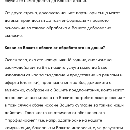
случай те нямат достъп до Вашите данни).
Сортирай
Филтрирай
1
От друга страна, доколкото нашите партньори също могат
да имат пряк достъп до тази информация - правното
основание за такава обработка е Вашето доброволно
съгласие.
Други клиенти са търсили също
Какви са Вашите облаги от обработката на данни?
Дамски портфейли
Мъжки ниски маратонки Nike
Д
Освен това, ако сте навършили 18 години, анализът на
взаимодействията Ви с нашите услуги може да бъде
Дамски чехли adidas
Дамски кубинки
Дамски окс
използван от нас за създаване и представяне на реклами и
Популярни марки от тази категория
оферти (отстъпки), предназначени за Вас, доколкото е
възможно, съобразени с Вашите предпочитания, които могат
Kappa
Crocs
да повлияят значително на Вашите потребителски решения -
в този случай обаче искаме Вашето съгласие за такива наши
Jenny Fairy
Wish
действия. Това, което ни отличава от обикновеното
""профилиране"" (т.е. напр. адаптиране на нашите
DC Shoes
Beverly Hills Polo Club
комуникации, банери към Вашите интереси), е, че резултатът