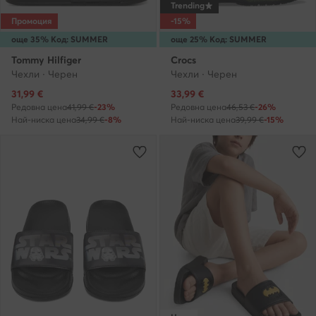
Trending
Промоция
-15%
още 35% Код: SUMMER
още 25% Код: SUMMER
Tommy Hilfiger
Crocs
Чехли · Черен
Чехли · Черен
Актуална цена
Актуална цена
31,99
€
33,99
€
Редовна цена
41,99 €
-23%
Редовна цена
46,53 €
-26%
Най-ниска цена
34,99 €
-8%
Най-ниска цена
39,99 €
-15%