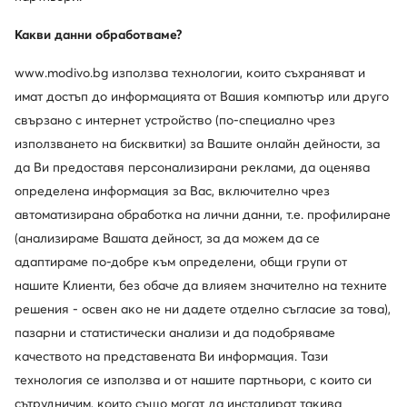
Какви данни обработваме?
www.modivo.bg използва технологии, които съхраняват и
имат достъп до информацията от Вашия компютър или друго
свързано с интернет устройство (по-специално чрез
използването на бисквитки) за Вашите онлайн дейности, за
да Ви предоставя персонализирани реклами, да оценява
определена информация за Вас, включително чрез
автоматизирана обработка на лични данни, т.е. профилиране
Vertigo Alpes
Naturino
(анализираме Вашата дейност, за да можем да се
Апрески · Розов
Апрески · Розов
адаптираме по-добре към определени, общи групи от
41,93
€
86,41
€
нашите Клиенти, без обаче да влияем значително на техните
решения - освен ако не ни дадете отделно съгласие за това),
пазарни и статистически анализи и да подобряваме
качеството на представената Ви информация. Тази
технология се използва и от нашите партньори, с които си
сътрудничим, които също могат да инсталират такива