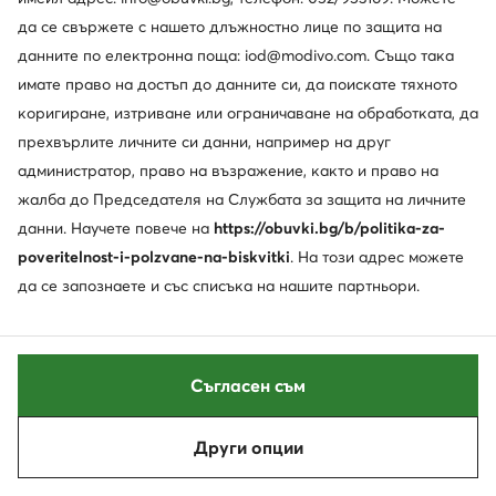
да се свържете с нашето длъжностно лице по защита на
данните по електронна поща: iod@modivo.com. Също така
имате право на достъп до данните си, да поискате тяхното
коригиране, изтриване или ограничаване на обработката, да
Leaf
Garvalin
прехвърлите личните си данни, например на друг
Апрески · Розов
Апрески · Розов
администратор, право на възражение, както и право на
111,97
€
58,29
€
жалба до Председателя на Службата за защита на личните
данни. Научете повече на
https://obuvki.bg/b/politika-za-
poveritelnost-i-polzvane-na-biskvitki
. На този адрес можете
да се запознаете и със списъка на нашите партньори.
Съгласен съм
Други опции
Сортирай
Филтрирай
1