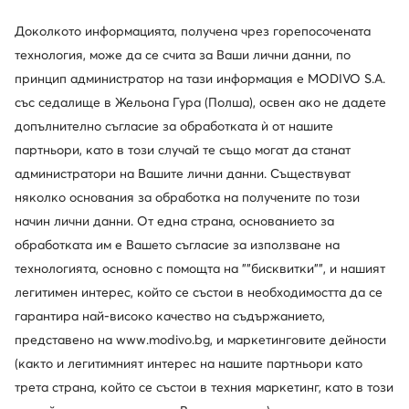
Доколкото информацията, получена чрез горепосочената
Geox
Inuikii
технология, може да се счита за Ваши лични данни, по
Апрески · Розов
Апрески · Розов
принцип администратор на тази информация е MODIVO S.A.
101,75
€
244,40
€
със седалище в Жельона Гура (Полша), освен ако не дадете
допълнително съгласие за обработката ѝ от нашите
партньори, като в този случай те също могат да станат
администратори на Вашите лични данни. Съществуват
няколко основания за обработка на получените по този
начин лични данни. От една страна, основанието за
обработката им е Вашето съгласие за използване на
технологията, основно с помощта на ""бисквитки"", и нашият
легитимен интерес, който се състои в необходимостта да се
гарантира най-високо качество на съдържанието,
представено на www.modivo.bg, и маркетинговите дейности
(както и легитимният интерес на нашите партньори като
трета страна, който се състои в техния маркетинг, като в този
Primigi
Geox