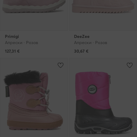
Primigi
DeeZee
Апрески · Розов
Апрески · Розов
127,31
€
30,67
€