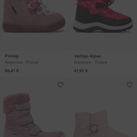
Primigi
Vertigo Alpes
Апрески · Розов
Апрески · Розов
86,41
€
41,93
€