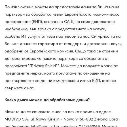
По изключение можем да предоставим данните Ви на наши
партньори за обработка извън Европейското икономическо
пространство (ЕИП), основно в САЩ, но само доколкото е
необходимо, във връзка с предоставянето на услуги,
особено ИТ услуги, от тези партньори за нас. Сигурността на
Вашите данни се гарантира от стандартни договорни клаузи,
Sorel
CMP
одобрени от Европейската комисия. Също така се стремим
Апрески · Розов
Апрески · Розов
да гарантираме, че нашите партньори са обхванати от
83,85
€
41,93
€
програмата ""Privacy Shield"". Можете да получите копие от
предпазните мерки, които прилагаме по отношение на
прехвърлянето на данни към държави извън ЕИП, като се
свържете с нас.
Колко дълго можем да обработваме данни?
Можете да се свържете с нас по всяко време на адрес:
MODIVO S.A., ul. Nowy Kisielin - Nowa 9, 66-002 Zielona Góra;
имейл адрес: info@obuvki.bg, телефон: 052/953169. Можете