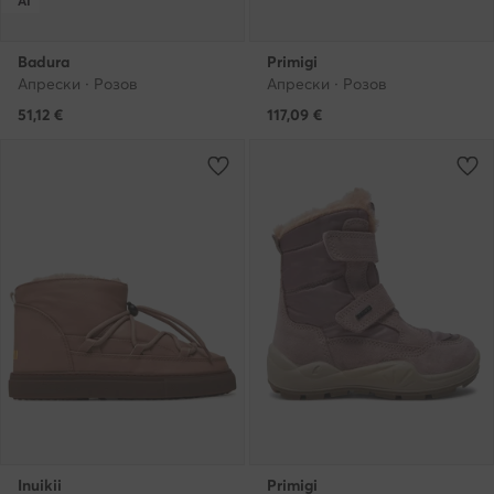
AI
Badura
Primigi
Апрески · Розов
Апрески · Розов
51,12
€
117,09
€
Inuikii
Primigi