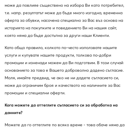
може да повлияе съществено на избора Ви като потребител,
т.е. напр. резултатът може да бъде много изгодна, временна
оферта за обувки, насочена специално за Вас въз основа на
историята на покупките и поведението Ви на нашия сайт,
която няма да бъде достъпна за други наши Клиенти.
Като общо правило, колкото по-често използвате нашите
услуги и купувате нашите продукти, толкова по-добри
промоции и изненади можем да Ви подготвим. В този случай
основанието за това е Вашето доброволно дадено съгласие.
Моля, имайте предвид, че ако не ни дадете съгласието си,
може да ограничим броя и качеството на наличните за Вас
Primigi
Mayoral
промоции и специални оферти.
Апрески · Розов
Апрески · Розов
122,20
€
49,08
€
Кога можете да оттеглите съгласието си за обработка на
данните?
Можете да го оттеглите по всяко време - това обаче няма да