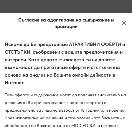
Boatilus
Olang
Съгласие за адаптиране на съдържание и
Апрески · Розов
Апрески · Розов
промоции
50,62
€
62,99
€
Искаме да Ви представяме АТРАКТИВНИ ОФЕРТИ и
ОТСТЪПКИ, съобразени с вашите предпочитания и
интереси. Като давате съгласието си ни давате
възможност да приготвяме оферти и отстъпки въз
основа на анализ на Вашите онлайн дейности в
Интрнет.
Тези оферти и съдържание могат да повлияят значително на
решенията Ви при пазаруване - затова офертата е
предназначена за лица на възраст от 18 години или повече.
Чрез използване на решения и технологии като бисквитки и
обработката на Вашите данни от MODIVO S.A. и неговите
Viking
Sorel