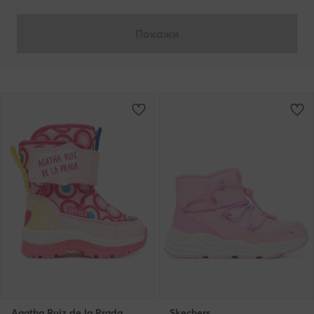
Покажи
Agatha Ruiz de la Prada
Skechers