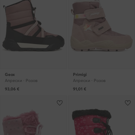
Geox
Primigi
Апрески · Розов
Апрески · Розов
93,06
€
91,01
€