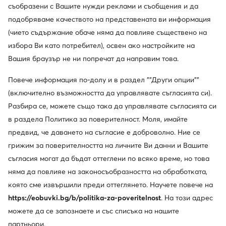
съобразени с Вашите нужди реклами и съобщения и да
подобряваме качеството на представената ви информация
(чието съдържание обаче няма да повлияе съществено на
избора Ви като потребител), освен ако настройките на
Вашия браузър не ни попречат да направим това.
Повече информация по-долу и в раздел ""Други опции""
(включително възможността да управлявате съгласията си).
Разбира се, можете също така да управлявате съгласията си
в раздела Политика за поверителност. Моля, имайте
предвид, че даването на съгласие е доброволно. Ние се
грижим за поверителността на личните Ви данни и Вашите
CMP
Hunter
съгласия могат да бъдат оттеглени по всяко време, но това
Апрески · Розов
Апрески · Розов
няма да повлияе на законосъобразността на обработката,
46,53
€
63,91
€
която сме извършили преди оттеглянето. Научете повече на
https://eobuvki.bg/b/politika-za-poveritelnost
. На този адрес
можете да се запознаете и със списъка на нашите
партньори.