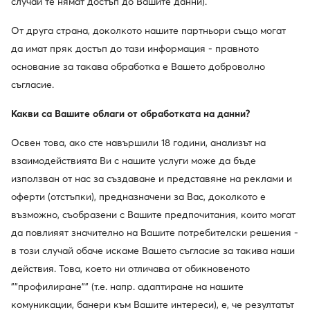
случай те нямат достъп до Вашите данни).
Апрески · Розов
Апрески · Розов
86,41
€
87,43
€
От друга страна, доколкото нашите партньори също могат
да имат пряк достъп до тази информация - правното
основание за такава обработка е Вашето доброволно
съгласие.
Какви са Вашите облаги от обработката на данни?
Освен това, ако сте навършили 18 години, анализът на
взаимодействията Ви с нашите услуги може да бъде
използван от нас за създаване и представяне на реклами и
оферти (отстъпки), предназначени за Вас, доколкото е
възможно, съобразени с Вашите предпочитания, които могат
да повлияят значително на Вашите потребителски решения -
в този случай обаче искаме Вашето съгласие за такива наши
CMP
Primigi
действия. Това, което ни отличава от обикновеното
Апрески · Розов
Апрески · Розов
""профилиране"" (т.е. напр. адаптиране на нашите
58,29
€
106,86
€
комуникации, банери към Вашите интереси), е, че резултатът