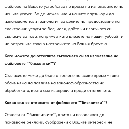
файлове на Вашето устройство по време на използването на
нашите услуги. За да можем ние и нашите партньори да
използваме тази технология за целите на предоставяне на
електронни услуги за Вас, моля, дайте ни изричното си
съгласие за това, например като влезете на нашия уебсайт и
AI
ни разрешите това в настройките на Вашия браузър.
DeeZee
Inuikii
Кога можете да оттеглите съгласието си за използване на
Апрески · Розов
Апрески · Розов
файловете ""бисквитки""?
35,79
€
228,04
€
Съгласието може да бъде оттеглено по всяко време - това
обаче няма да повлияе на законосъобразността на
обработката, която сме извършили преди оттеглянето.
Какво ако се откажете от файловете ""бисквитки""?
Отказът от ""бисквитките"", които ни позволяват да
показваме реклами, съобразени с Вашите интереси, не