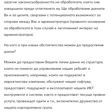
засегне законосъобразността на обработката, която сме
извършили преди оттеглянето му. Ще обработваме данните
Ви и за целите, свързани с потенциалната възможност за
спорове между Вас и администратора (правното основание
за обработката в този случай е легитимният интерес на
администратора).
На кого и при какви обстоятелства можем да предоствяме
данни?
Primigi
Naturino
Можем да предоставим Вашите лични данни на структури,
Апрески · Розов
Апрески · Розов
които ни помагат да управляваме нашия уебсайт и
91,52
€
100,21
€
приложението, например, които ни подкрепят в
маркетингови кампании, обслужват нашия софтуер,
предоставят, поддържат и експлоатират нашите ИКТ
инструменти и системи, както и предоставят текущи правни
услуги, провеждат одити и т.н., включително дружества от
нашата корпоративна група.