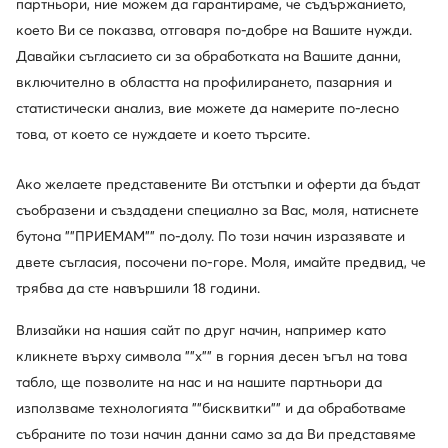
партньори, ние можем да гарантираме, че съдържанието,
Апрески · Розов
Апрески · Розов
което Ви се показва, отговаря по-добре на Вашите нужди.
96,63
€
104,81
€
Давайки съгласието си за обработката на Вашите данни,
включително в областта на профилирането, пазарния и
статистически анализ, вие можете да намерите по-лесно
това, от което се нуждаете и което търсите.
Ако желаете представените Ви отстъпки и оферти да бъдат
съобразени и създадени специално за Вас, моля, натиснете
бутона ""ПРИЕМАМ"" по-долу. По този начин изразявате и
двете съгласия, посочени по-горе. Моля, имайте предвид, че
трябва да сте навършили 18 години.
Влизайки на нашия сайт по друг начин, например като
кликнете върху символа ""x"" в горния десен ъгъл на това
CMP
Leaf
табло, ще позволите на нас и на нашите партньори да
Апрески · Розов
Апрески · Розов
използваме технологията ""бисквитки"" и да обработваме
58,29
€
86,41
€
събраните по този начин данни само за да Ви представяме