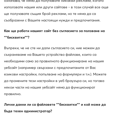
означава, че няма да получавате никакви реклами, когато
използвате нашия или други сайтове - в този случай все още
ще получавате същия брой реклами, но те няма да са
съобразени с Вашите настоящи нужди и предпочитания.
Lee Cooper
Agatha Ruiz de la Prada
Как ще работи нашият сайт без съгласието за ползване на
Апрески · Розов
Апрески · Розов
""бисквитки""?
35,28
€
65,45
€
Въпреки, че не сте ни дали съгласието си, ние можем да
съхраняваме на Вашето устройство файлове, които са
необходими само за правилното функциониране на нашия
уебсайт (например свързани с предпочитаните от Вас
езикови настройки, попълване на формуляри и т.н.). Можете
да промените тези настройки в уеб браузъра си, но тогава
някои части на нашия уебсайт няма да функционират
правилно.
Лични данни ли са файловете ""бисквитки"" и кой може да
бъде техен администратор?