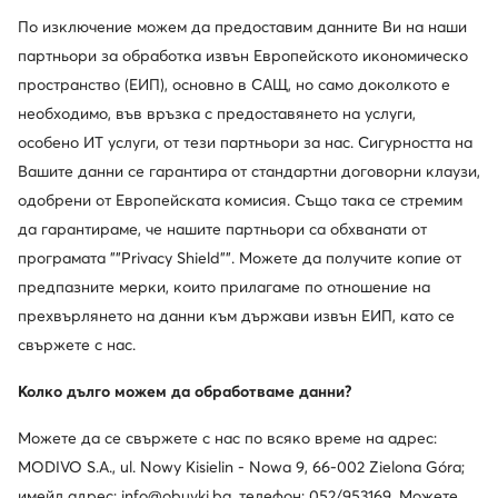
По изключение можем да предоставим данните Ви на наши
Промоция
-15%
партньори за обработка извън Европейското икономическо
пространство (ЕИП), основно в САЩ, но само доколкото е
необходимо, във връзка с предоставянето на услуги,
New Balance
New Balance
Сникърси · NB 574 · Сив
Сникърси · NB 530 · Сив
особено ИТ услуги, от тези партньори за нас. Сигурността на
Актуална цена
Актуална цена
49,99
€
55,99
€
Вашите данни се гарантира от стандартни договорни клаузи,
Редовна цена
69,99 €
-28%
Редовна цена
69,99 €
-20%
одобрени от Европейската комисия. Също така се стремим
Най-ниска цена
52,99 €
-5%
Най-ниска цена
65,99 €
-15%
да гарантираме, че нашите партньори са обхванати от
програмата ""Privacy Shield"". Можете да получите копие от
предпазните мерки, които прилагаме по отношение на
прехвърлянето на данни към държави извън ЕИП, като се
свържете с нас.
Колко дълго можем да обработваме данни?
Можете да се свържете с нас по всяко време на адрес:
MODIVO S.A., ul. Nowy Kisielin - Nowa 9, 66-002 Zielona Góra;
имейл адрес: info@obuvki.bg, телефон: 052/953169. Можете