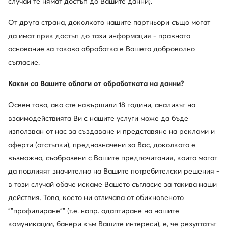
случай те нямат достъп до Вашите данни).
От друга страна, доколкото нашите партньори също могат
да имат пряк достъп до тази информация - правното
основание за такава обработка е Вашето доброволно
съгласие.
Промоция
още 25% Код: SUMMER
още 10% Код: SUMMER
Какви са Вашите облаги от обработката на данни?
New Balance
New Balance
Освен това, ако сте навършили 18 години, анализът на
Сникърси · Черен
Сникърси · NB 740 · Сив
взаимодействията Ви с нашите услуги може да бъде
Актуална цена
45,50
€
56,99
€
Редовна цена
69,99 €
-18%
използван от нас за създаване и представяне на реклами и
Най-ниска цена
60,99 €
-6%
оферти (отстъпки), предназначени за Вас, доколкото е
възможно, съобразени с Вашите предпочитания, които могат
да повлияят значително на Вашите потребителски решения -
в този случай обаче искаме Вашето съгласие за такива наши
действия. Това, което ни отличава от обикновеното
""профилиране"" (т.е. напр. адаптиране на нашите
комуникации, банери към Вашите интереси), е, че резултатът