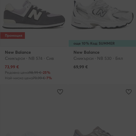
Промоция
още 10% Код: SUMMER
New Balance
New Balance
Сникърси · NB 574 · Сив
Сникърси · NB 530 · Бял
Актуална цена
73,99
€
69,99
€
Редовна цена
98,99 €
-25%
Най-ниска цена
79,99 €
-7%