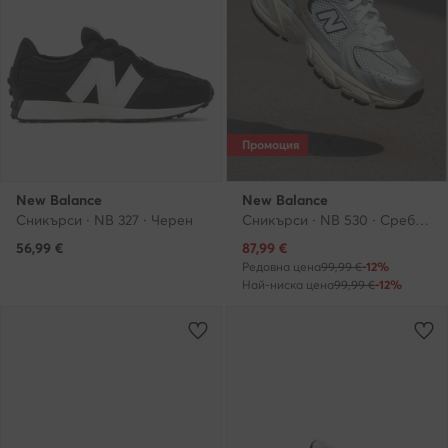
Промоция
New Balance
New Balance
Сникърси · NB 327 · Черен
Сникърси · NB 530 · Сребрист
Актуална цена
56,99
€
87,99
€
Редовна цена
99,99 €
-12%
Най-ниска цена
99,99 €
-12%