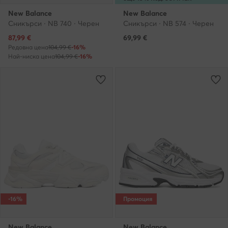
New Balance
New Balance
Сникърси · NB 740 · Черен
Сникърси · NB 574 · Черен
Актуална цена
87,99
€
69,99
€
Редовна цена
104,99 €
-16%
Най-ниска цена
104,99 €
-16%
-16%
Промоция
New Balance
New Balance