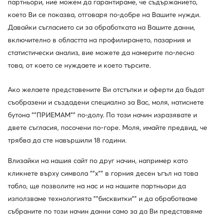
партньори, ние можем да гарантираме, че съдържанието,
Редовна цена
99,99 €
-21%
Редовна цена
53,69 €
-44%
Най-ниска цена
99,99 €
-21%
Най-ниска цена
32,99 €
-9%
което Ви се показва, отговаря по-добре на Вашите нужди.
Давайки съгласието си за обработката на Вашите данни,
включително в областта на профилирането, пазарния и
статистически анализ, вие можете да намерите по-лесно
това, от което се нуждаете и което търсите.
Ако желаете представените Ви отстъпки и оферти да бъдат
съобразени и създадени специално за Вас, моля, натиснете
бутона ""ПРИЕМАМ"" по-долу. По този начин изразявате и
двете съгласия, посочени по-горе. Моля, имайте предвид, че
трябва да сте навършили 18 години.
Промоция
още 10% Код: SUMMER
Влизайки на нашия сайт по друг начин, например като
кликнете върху символа ""x"" в горния десен ъгъл на това
New Balance
New Balance
Сникърси · NB 574 · Виолетов
Сникърси · NB 574 · Черен
табло, ще позволите на нас и на нашите партньори да
Актуална цена
41,99
€
55,73
€
използваме технологията ""бисквитки"" и да обработваме
Редовна цена
59,99 €
-30%
събраните по този начин данни само за да Ви представяме
Най-ниска цена
45,99 €
-8%