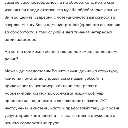
засегне законосъобразността на обработката, която сме
извършили преди оттеглянето му. Ще обработваме данните
Ви и за целите, свързани с потенциалната възможност за
-16%
Промоция
спорове между Вас и администратора (правното основание
за обработката в този случай е легитимният интерес на
New Balance
New Balance
администратора).
Сникърси · Розов
Сникърси · Розов
Актуална цена
Актуална цена
70,99
€
77,99
€
На кого и при какви обстоятелства можем да предоствяме
Редовна цена
98,99 €
-28%
Редовна цена
99,99 €
-22%
данни?
Най-ниска цена
84,99 €
-16%
Най-ниска цена
82,99 €
-6%
Можем да предоставим Вашите лични данни на структури,
които ни помагат да управляваме нашия уебсайт и
приложението, например, които ни подкрепят в
маркетингови кампании, обслужват нашия софтуер,
предоставят, поддържат и експлоатират нашите ИКТ
инструменти и системи, както и предоставят текущи правни
услуги, провеждат одити и т.н., включително дружества от
нашата корпоративна група.