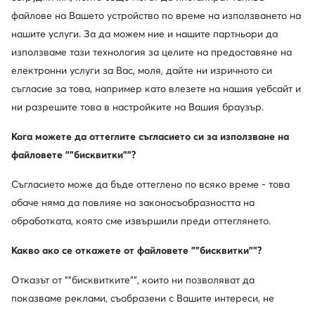
файлове на Вашето устройство по време на използването на
нашите услуги. За да можем ние и нашите партньори да
използваме тази технология за целите на предоставяне на
електронни услуги за Вас, моля, дайте ни изричното си
съгласие за това, например като влезете на нашия уебсайт и
ни разрешите това в настройките на Вашия браузър.
Кога можете да оттеглите съгласието си за използване на
Промоция
Промоция
файловете ""бисквитки""?
Съгласието може да бъде оттеглено по всяко време - това
New Balance
New Balance
обаче няма да повлияе на законосъобразността на
Сникърси · NB 574 · Черен
Сникърси · NB 574 · Тъмносин
обработката, която сме извършили преди оттеглянето.
Актуална цена
Актуална цена
48,99
€
49,99
€
Редовна цена
69,99 €
-30%
Редовна цена
68,99 €
-27%
Какво ако се откажете от файловете ""бисквитки""?
Най-ниска цена
51,99 €
-5%
Най-ниска цена
52,99 €
-5%
Отказът от ""бисквитките"", които ни позволяват да
показваме реклами, съобразени с Вашите интереси, не