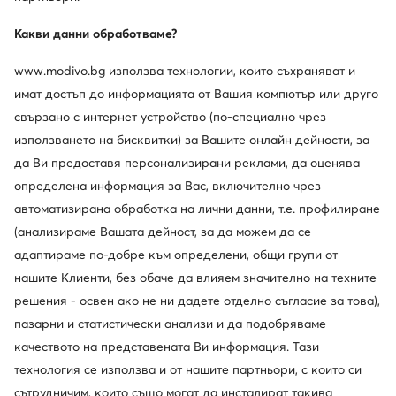
Какви данни обработваме?
www.modivo.bg използва технологии, които съхраняват и
имат достъп до информацията от Вашия компютър или друго
свързано с интернет устройство (по-специално чрез
използването на бисквитки) за Вашите онлайн дейности, за
да Ви предоставя персонализирани реклами, да оценява
определена информация за Вас, включително чрез
автоматизирана обработка на лични данни, т.е. профилиране
Промоция
(анализираме Вашата дейност, за да можем да се
още 15% Код: SUMMER
още 10% Код: SUMMER
адаптираме по-добре към определени, общи групи от
New Balance
New Balance
нашите Клиенти, без обаче да влияем значително на техните
Сникърси · NB 740 · Сив
Сникърси · Син
решения - освен ако не ни дадете отделно съгласие за това),
Актуална цена
75,67
€
75,99
€
пазарни и статистически анализи и да подобряваме
Редовна цена
98,99 €
-23%
Най-ниска цена
84,99 €
-10%
качеството на представената Ви информация. Тази
технология се използва и от нашите партньори, с които си
сътрудничим, които също могат да инсталират такива