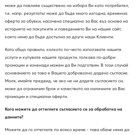
може да повлияе съществено на избора Ви като потребител,
т.е. напр. резултатът може да бъде много изгодна, временна
оферта за обувки, насочена специално за Вас въз основа на
историята на покупките и поведението Ви на нашия сайт,
Промоция
която няма да бъде достъпна за други наши Клиенти.
още 15% Код: SUMMER
New Balance
New Balance
Като общо правило, колкото по-често използвате нашите
Сникърси · Черен
Сникърси · NB 740 · Сив
услуги и купувате нашите продукти, толкова по-добри
Актуална цена
50,62
€
41,99
€
промоции и изненади можем да Ви подготвим. В този случай
Редовна цена
59,99 €
-30%
основанието за това е Вашето доброволно дадено съгласие.
Най-ниска цена
45,99 €
-8%
Моля, имайте предвид, че ако не ни дадете съгласието си,
може да ограничим броя и качеството на наличните за Вас
промоции и специални оферти.
Кога можете да оттеглите съгласието си за обработка на
данните?
Можете да го оттеглите по всяко време - това обаче няма да