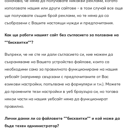
означава, че няма да получавате никакви реклами, когато
използвате нашия или други сайтове - в този случай все още
ще получавате същия брой реклами, но те няма да са
съобразени с Вашите настоящи нужди и предпочитания.
Как ще работи нашият сайт без съгласието за ползване на
""бисквитки""?
Въпреки, че не сте ни дали съгласието си, ние можем да
Промоция
съхраняваме на Вашето устройство файлове, които са
още 25% Код: SUMMER
необходими само за правилното функциониране на нашия
New Balance
New Balance
Сникърси · NB 9060 · Бял
Сникърси · Розов
уебсайт (например свързани с предпочитаните от Вас
Актуална цена
109,99
€
30,99
€
езикови настройки, попълване на формуляри и т.н.). Можете
Редовна цена
51,13 €
-39%
да промените тези настройки в уеб браузъра си, но тогава
Най-ниска цена
32,99 €
-6%
някои части на нашия уебсайт няма да функционират
правилно.
Лични данни ли са файловете ""бисквитки"" и кой може да
бъде техен администратор?