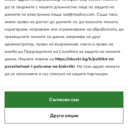
Промоция
да се свържете с нашето длъжностно лице по защита на
още 15% Код: SUMMER
данните по електронна поща: iod@modivo.com. Също така
New Balance
New Balance
имате право на достъп до данните си, да поискате тяхното
Сникърси · Черен
Сникърси · Черен
коригиране, изтриване или ограничаване на обработката, да
Актуална цена
38,99
€
64,99
€
прехвърлите личните си данни, например на друг
Редовна цена
70,05 €
-44%
администратор, право на възражение, както и право на
Най-ниска цена
42,99 €
-9%
жалба до Председателя на Службата за защита на личните
данни. Научете повече на
https://obuvki.bg/b/politika-za-
poveritelnost-i-polzvane-na-biskvitki
. На този адрес можете
да се запознаете и със списъка на нашите партньори.
Съгласен съм
Други опции
Сортирай
Филтрирай
-20%
Промоция