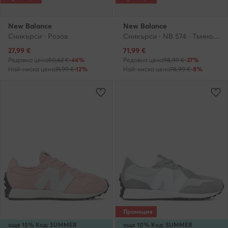
New Balance
New Balance
Сникърси · Розов
Сникърси · NB 574 · Тъмносин
Актуална цена
Актуална цена
27,99
€
71,99
€
Редовна цена
50,62 €
-44%
Редовна цена
98,99 €
-27%
Най-ниска цена
31,99 €
-12%
Най-ниска цена
78,99 €
-8%
Промоция
още 15% Код: SUMMER
още 10% Код: SUMMER