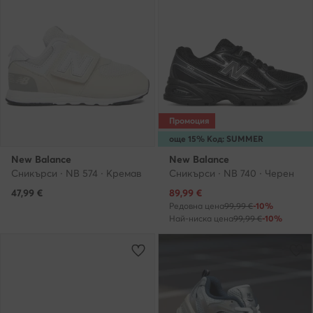
Промоция
още 15% Код: SUMMER
New Balance
New Balance
Сникърси · NB 574 · Кремав
Сникърси · NB 740 · Черен
Актуална цена
47,99
€
89,99
€
Редовна цена
99,99 €
-10%
Най-ниска цена
99,99 €
-10%