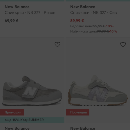
New Balance
New Balance
Сникърси · NB 327 · Розов
Сникърси · NB 327 · Сив
Актуална цена
69,99
€
89,99
€
Редовна цена
99,99 €
-10%
Най-ниска цена
99,99 €
-10%
Промоция
Промоция
още 15% Код: SUMMER
New Balance
New Balance