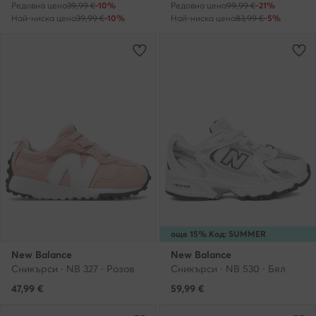
Редовна цена
39,99 €
-10%
Редовна цена
99,99 €
-21%
Най-ниска цена
39,99 €
-10%
Най-ниска цена
83,99 €
-5%
още 15% Код: SUMMER
New Balance
New Balance
Сникърси · NB 327 · Розов
Сникърси · NB 530 · Бял
47,99
€
59,99
€