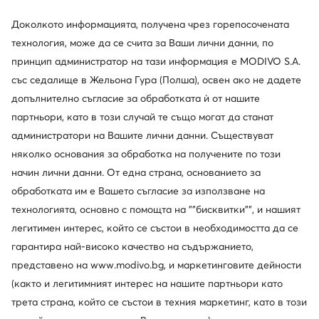
Доколкото информацията, получена чрез горепосочената
технология, може да се счита за Ваши лични данни, по
принцип администратор на тази информация е MODIVO S.A.
със седалище в Жельона Гура (Полша), освен ако не дадете
допълнително съгласие за обработката ѝ от нашите
Промоция
партньори, като в този случай те също могат да станат
още 25% Код: SUMMER
администратори на Вашите лични данни. Съществуват
няколко основания за обработка на получените по този
New Balance
New Balance
Сникърси · NB 574 · Виолетов
Сникърси · NB 327 · Светлосив
начин лични данни. От една страна, основанието за
Актуална цена
49,99
€
99,99
€
обработката им е Вашето съгласие за използване на
Редовна цена
68,99 €
-27%
технологията, основно с помощта на ""бисквитки"", и нашият
Най-ниска цена
52,99 €
-5%
легитимен интерес, който се състои в необходимостта да се
гарантира най-високо качество на съдържанието,
представено на www.modivo.bg, и маркетинговите дейности
(както и легитимният интерес на нашите партньори като
трета страна, който се състои в техния маркетинг, като в този