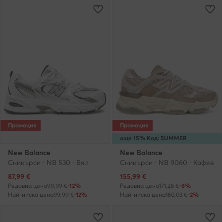
Промоция
Промоция
още 15% Код: SUMMER
New Balance
New Balance
Сникърси · NB 530 · Бял
Сникърси · NB 9060 · Кафяв
Актуална цена
Актуална цена
87,99
€
155,99
€
Редовна цена
99,99 €
-12%
Редовна цена
171,28 €
-8%
Най-ниска цена
99,99 €
-12%
Най-ниска цена
160,03 €
-2%