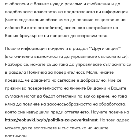
съобразени с Вашите нужди реклами и съобщения и да
подобряваме качеството на представената ви информация
(чието съдържание обаче няма да повлияе съществено на
избора Ви като потребител), освен ако настройките на
Вашия браузър не ни попречат да направим това.
Повече информация по-долу и в раздел ""Други опции""
(включително възможността да управлявате съгласията си).
Разбира се, можете също така да управлявате съгласията си
в раздела Политика за поверителност. Моля, имайте
предвид, че даването на съгласие е доброволно. Ние се
-15%
грижим за поверителността на личните Ви данни и Вашите
още 15% Код: SUMMER
още 10% Код: SUMMER
съгласия могат да бъдат оттеглени по всяко време, но това
New Balance
New Balance
няма да повлияе на законосъобразността на обработката,
Сникърси · NB 740 · Сив
Сникърси · NB 740 · Сребрист
която сме извършили преди оттеглянето. Научете повече на
Актуална цена
97,99
€
70,99
€
https://eobuvki.bg/b/politika-za-poveritelnost
. На този адрес
Редовна цена
99,99 €
-29%
Най-ниска цена
83,99 €
-15%
можете да се запознаете и със списъка на нашите
партньори.