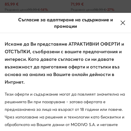
Актуална цена
Актуална цена
85,99
€
71,99
€
Редовна цена
99,99 €
-14%
Редовна цена
98,99 €
-27%
Най-ниска цена
99,99 €
-14%
Най-ниска цена
75,99 €
-5%
Съгласие за адаптиране на съдържание и
промоции
Искаме да Ви представяме АТРАКТИВНИ ОФЕРТИ и
ОТСТЪПКИ, съобразени с вашите предпочитания и
интереси. Като давате съгласието си ни давате
възможност да приготвяме оферти и отстъпки въз
основа на анализ на Вашите онлайн дейности в
Интрнет.
Тези оферти и съдържание могат да повлияят значително на
-21%
Промоция
решенията Ви при пазаруване - затова офертата е
още 10% Код: SUMMER
предназначена за лица на възраст от 18 години или повече.
New Balance
New Balance
Чрез използване на решения и технологии като бисквитки и
Сникърси · Сив
Сникърси · Бял
обработката на Вашите данни от MODIVO S.A. и неговите
Актуална цена
Актуална цена
78,99
€
29,99
€