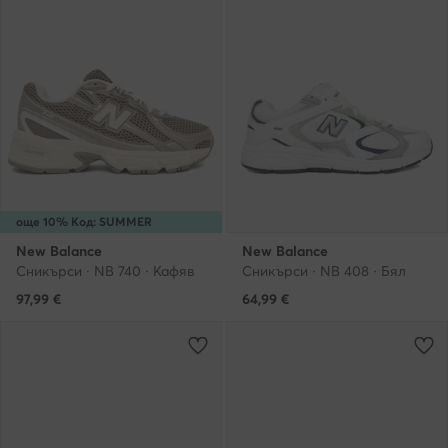
още 10% Код: SUMMER
New Balance
New Balance
Сникърси · NB 740 · Кафяв
Сникърси · NB 408 · Бял
97,99
€
64,99
€