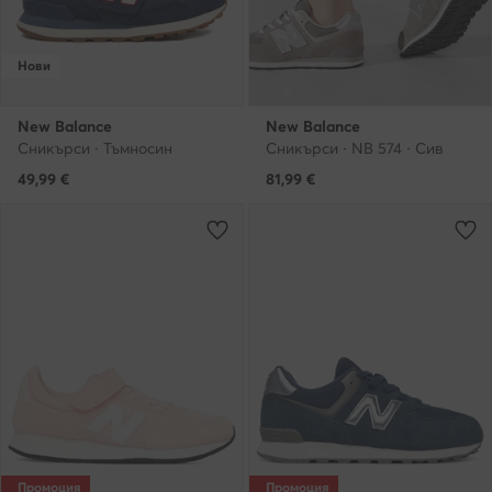
Нови
New Balance
New Balance
Сникърси · Тъмносин
Сникърси · NB 574 · Сив
49,99
€
81,99
€
Промоция
Промоция