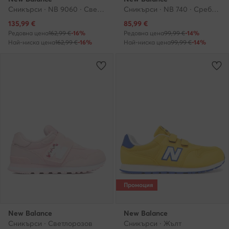
Сникърси · NB 9060 · Светлобежов
Сникърси · NB 740 · Сребрист
Актуална цена
Актуална цена
135,99
€
85,99
€
Редовна цена
162,99 €
-16%
Редовна цена
99,99 €
-14%
Най-ниска цена
162,99 €
-16%
Най-ниска цена
99,99 €
-14%
Промоция
New Balance
New Balance
Сникърси · Светлорозов
Сникърси · Жълт