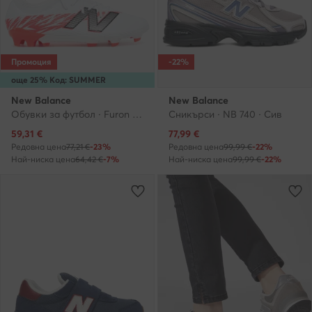
Промоция
-22%
още 25% Код: SUMMER
New Balance
New Balance
Обувки за футбол · Furon SJF3FIB8 · Бял
Сникърси · NB 740 · Сив
Актуална цена
Актуална цена
59,31
€
77,99
€
Редовна цена
77,21 €
-23%
Редовна цена
99,99 €
-22%
Най-ниска цена
64,42 €
-7%
Най-ниска цена
99,99 €
-22%