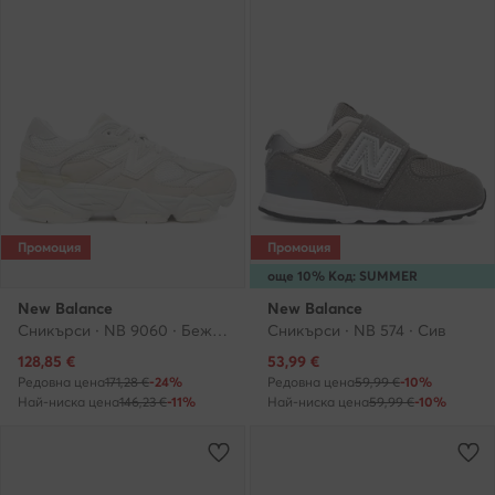
Промоция
Промоция
още 10% Код: SUMMER
New Balance
New Balance
Сникърси · NB 9060 · Бежов
Сникърси · NB 574 · Сив
Актуална цена
Актуална цена
128,85
€
53,99
€
Редовна цена
171,28 €
-24%
Редовна цена
59,99 €
-10%
Най-ниска цена
146,23 €
-11%
Най-ниска цена
59,99 €
-10%