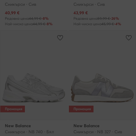
Сникърси · Сив
Сникърси · Сив
Актуална цена
Актуална цена
40,99
€
43,99
€
Редовна цена
44,99 €
-8%
Редовна цена
59,99 €
-26%
Най-ниска цена
44,99 €
-8%
Най-ниска цена
45,99 €
-4%
Промоция
Промоция
New Balance
New Balance
Сникърси · NB 740 · Бял
Сникърси · NB 327 · Сив