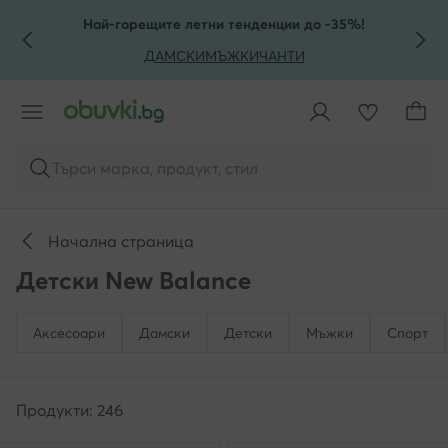
КЪМ ОСНОВНОТО СЪДЪРЖАНИЕ
КЪМ ТЪРСЕНЕ
Най-горещите летни тенденции до -35%!
ДАМСКИ
МЪЖКИ
ЧАНТИ
Търси марка, продукт, стил
Начална страница
Детски New Balance
Аксесоари
Дамски
Детски
Мъжки
Спорт
Продукти: 246