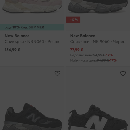
-17%
още 10% Код: SUMMER
New Balance
New Balance
Сникърси · NB 9060 · Розов
Сникърси · NB 9060 · Черен
Актуална цена
154,99
€
77,99
€
Редовна цена
94,99 €
-17%
Най-ниска цена
94,99 €
-17%