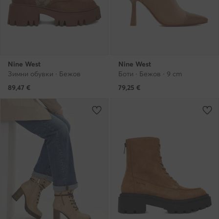
Nine West
Nine West
Зимни обувки · Бежов
Боти · Бежов · 9 cm
89,47
€
79,25
€