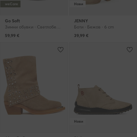
weCare
Нови
Go Soft
JENNY
Зимни обувки · Светлобежов
Боти · Бежов · 6 cm
59,99
€
39,99
€
Нови