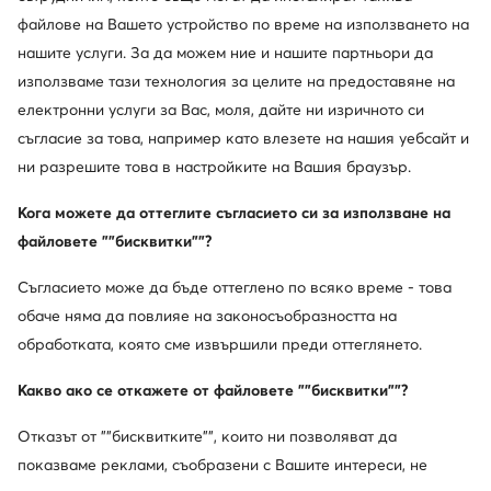
файлове на Вашето устройство по време на използването на
нашите услуги. За да можем ние и нашите партньори да
Hispanitas
Geox
използваме тази технология за целите на предоставяне на
Боти · Бежов
Боти · Бежов
електронни услуги за Вас, моля, дайте ни изричното си
184,07
€
183,55
€
съгласие за това, например като влезете на нашия уебсайт и
ни разрешите това в настройките на Вашия браузър.
Кога можете да оттеглите съгласието си за използване на
файловете ""бисквитки""?
Съгласието може да бъде оттеглено по всяко време - това
обаче няма да повлияе на законосъобразността на
обработката, която сме извършили преди оттеглянето.
Какво ако се откажете от файловете ""бисквитки""?
Отказът от ""бисквитките"", които ни позволяват да
показваме реклами, съобразени с Вашите интереси, не