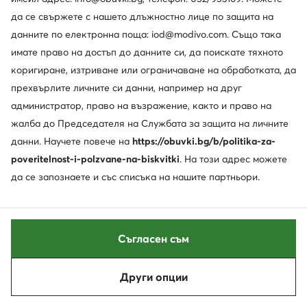
Боти · Бежов
Зимни обувки · Бежов
да се свържете с нашето длъжностно лице по защита на
143,16
€
146,74
€
данните по електронна поща: iod@modivo.com. Също така
имате право на достъп до данните си, да поискате тяхното
коригиране, изтриване или ограничаване на обработката, да
прехвърлите личните си данни, например на друг
администратор, право на възражение, както и право на
жалба до Председателя на Службата за защита на личните
данни. Научете повече на
https://obuvki.bg/b/politika-za-
poveritelnost-i-polzvane-na-biskvitki
. На този адрес можете
да се запознаете и със списъка на нашите партньори.
-34%
Съгласен съм
Rieker
DeeZee
Зимни обувки · Бежов
Зимни обувки · Бежов
Други опции
Сортирай
Филтрирай
Актуална цена
66,98
€
51,12
€