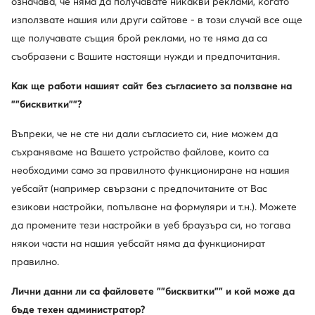
Rieker
Guess
означава, че няма да получавате никакви реклами, когато
Зимни обувки · Бежов
Боти · Бежов · 9 cm
използвате нашия или други сайтове - в този случай все още
97,14
€
234,68
€
ще получавате същия брой реклами, но те няма да са
съобразени с Вашите настоящи нужди и предпочитания.
Как ще работи нашият сайт без съгласието за ползване на
""бисквитки""?
Въпреки, че не сте ни дали съгласието си, ние можем да
съхраняваме на Вашето устройство файлове, които са
необходими само за правилното функциониране на нашия
уебсайт (например свързани с предпочитаните от Вас
езикови настройки, попълване на формуляри и т.н.). Можете
да промените тези настройки в уеб браузъра си, но тогава
някои части на нашия уебсайт няма да функционират
правилно.
Converse
MEXX
Боти тип челси · Бежов
Боти · Бежов
Лични данни ли са файловете ""бисквитки"" и кой може да
86,41
€
92,03
€
бъде техен администратор?