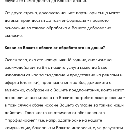
случай те нямат достъп до Вашите данни).
От друга страна, доколкото нашите партньори също могат
да имат пряк достъп до тази информация - правното
основание за такава обработка е Вашето доброволно
съгласие.
Какви са Вашите облаги от обработката на данни?
weCare
Освен това, ако сте навършили 18 години, анализът на
взаимодействията Ви с нашите услуги може да бъде
DeeZee
G-Star Raw
използван от нас за създаване и представяне на реклами и
Боти · Бежов
Боти · Бежов
оферти (отстъпки), предназначени за Вас, доколкото е
51,12
€
69,53
€
възможно, съобразени с Вашите предпочитания, които могат
да повлияят значително на Вашите потребителски решения -
в този случай обаче искаме Вашето съгласие за такива наши
действия. Това, което ни отличава от обикновеното
""профилиране"" (т.е. напр. адаптиране на нашите
комуникации, банери към Вашите интереси), е, че резултатът