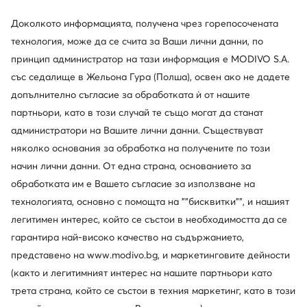
Доколкото информацията, получена чрез горепосочената
технология, може да се счита за Ваши лични данни, по
принцип администратор на тази информация е MODIVO S.A.
със седалище в Жельона Гура (Полша), освен ако не дадете
допълнително съгласие за обработката ѝ от нашите
партньори, като в този случай те също могат да станат
администратори на Вашите лични данни. Съществуват
няколко основания за обработка на получените по този
начин лични данни. От една страна, основанието за
обработката им е Вашето съгласие за използване на
технологията, основно с помощта на ""бисквитки"", и нашият
DeeZee
Timberland
легитимен интерес, който се състои в необходимостта да се
Боти · Бежов · 8 cm
Боти · Бежов
гарантира най-високо качество на съдържанието,
43,45
€
144,70
€
представено на www.modivo.bg, и маркетинговите дейности
(както и легитимният интерес на нашите партньори като
трета страна, който се състои в техния маркетинг, като в този