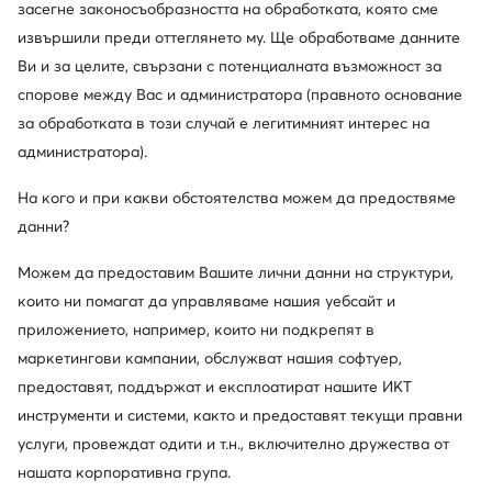
засегне законосъобразността на обработката, която сме
извършили преди оттеглянето му. Ще обработваме данните
Ви и за целите, свързани с потенциалната възможност за
спорове между Вас и администратора (правното основание
за обработката в този случай е легитимният интерес на
Keen
Jenny Fairy
администратора).
Боти тип челси · Бежов
Боти тип челси · Бежов
123,22
€
43,45
€
На кого и при какви обстоятелства можем да предоствяме
данни?
Можем да предоставим Вашите лични данни на структури,
които ни помагат да управляваме нашия уебсайт и
приложението, например, които ни подкрепят в
маркетингови кампании, обслужват нашия софтуер,
предоставят, поддържат и експлоатират нашите ИКТ
инструменти и системи, както и предоставят текущи правни
услуги, провеждат одити и т.н., включително дружества от
нашата корпоративна група.