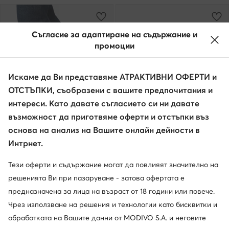
Съгласие за адаптиране на съдържание и
промоции
Искаме да Ви представяме АТРАКТИВНИ ОФЕРТИ и
ОТСТЪПКИ, съобразени с вашите предпочитания и
интереси. Като давате съгласието си ни давате
възможност да приготвяме оферти и отстъпки въз
основа на анализ на Вашите онлайн дейности в
weCare
Интрнет.
G-Star Raw
Rieker
Тези оферти и съдържание могат да повлияят значително на
Зимни обувки · Бежов
Боти · Бежов · 5.5 cm
решенията Ви при пазаруване - затова офертата е
112,48
€
89,47
€
предназначена за лица на възраст от 18 години или повече.
Чрез използване на решения и технологии като бисквитки и
обработката на Вашите данни от MODIVO S.A. и неговите