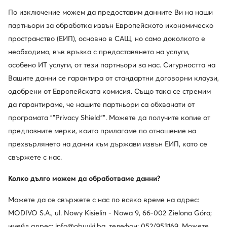
По изключение можем да предоставим данните Ви на наши
партньори за обработка извън Европейското икономическо
MEXX
Guess
пространство (ЕИП), основно в САЩ, но само доколкото е
Зимни обувки · Бежов
Зимни обувки · Бежов
необходимо, във връзка с предоставянето на услуги,
81,80
€
105,99
€
особено ИТ услуги, от тези партньори за нас. Сигурността на
Вашите данни се гарантира от стандартни договорни клаузи,
одобрени от Европейската комисия. Също така се стремим
да гарантираме, че нашите партньори са обхванати от
програмата ""Privacy Shield"". Можете да получите копие от
предпазните мерки, които прилагаме по отношение на
прехвърлянето на данни към държави извън ЕИП, като се
свържете с нас.
Колко дълго можем да обработваме данни?
Можете да се свържете с нас по всяко време на адрес:
MODIVO S.A., ul. Nowy Kisielin - Nowa 9, 66-002 Zielona Góra;
имейл адрес: info@obuvki.bg, телефон: 052/953169. Можете
Rage Age
Pikolinos