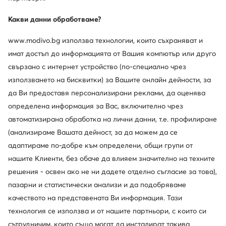
Какви данни обработваме?
weCare
weCare
www.modivo.bg използва технологии, които съхраняват и
имат достъп до информацията от Вашия компютър или друго
Go Soft
Eva Minge
свързано с интернет устройство (по-специално чрез
Боти · Бежов
Боти · Черен · 8.5 cm
използването на бисквитки) за Вашите онлайн дейности, за
61,35
€
112,48
€
да Ви предоставя персонализирани реклами, да оценява
определена информация за Вас, включително чрез
автоматизирана обработка на лични данни, т.е. профилиране
(анализираме Вашата дейност, за да можем да се
адаптираме по-добре към определени, общи групи от
нашите Клиенти, без обаче да влияем значително на техните
решения - освен ако не ни дадете отделно съгласие за това),
пазарни и статистически анализи и да подобряваме
качеството на представената Ви информация. Тази
технология се използва и от нашите партньори, с които си
сътрудничим, които също могат да инсталират такива