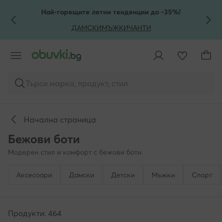
КЪМ ОСНОВНОТО СЪДЪРЖАНИЕ
КЪМ ТЪРСЕНЕ
Най-горещите летни тенденции до -35%!
ДАМСКИ
МЪЖКИ
ЧАНТИ
Търси марка, продукт, стил
Начална страница
Бежови боти
Модерен стил и комфорт с бежови боти.
Аксесоари
Дамски
Детски
Мъжки
Спорт
Продукти: 464