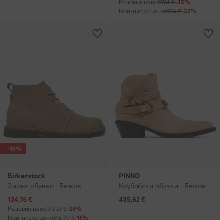
Редовна цена
97,14 €
-35%
Най-ниска цена
97,14 €
-35%
-16%
Birkenstock
PINKO
Зимни обувки · Бежов
Каубойски обувки · Бежов
Актуална цена
124,76
€
435,62
€
Редовна цена
173,33 €
-28%
Най-ниска цена
148,79 €
-16%