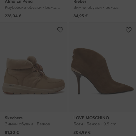
Alma En Pena
Rieker
Каубойски обувки · Бежов · 6 cm
Зимни обувки · Бежов
228,04
€
84,95
€
Skechers
LOVE MOSCHINO
Зимни обувки · Бежов
Боти · Бежов · 9.5 cm
81,30
€
304,99
€