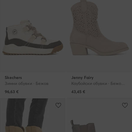
Skechers
Jenny Fairy
Зимни обувки · Бежов
Каубойски обувки · Бежов · 5 cm
96,63
€
43,45
€