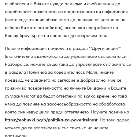
съобразени с Вашите нужди реклами и съобщения и да
подобряваме качеството на представената ви информация
(чието съдържание обаче няма да повлияе съществено на
избора Ви като потребител), освен ако настройките на
Вашия браузър не ни попречат да направим това.
Повече информация по-долу и в раздел ""Други опции""
(включително възможността да управлявате съгласията си).
Guess
Juicy Couture
Разбира се, можете също така да управлявате съгласията си
Боти тип челси · Бежов
Боти тип челси · Бежов
в раздела Политика за поверителност. Моля, имайте
173,33
€
48,06
€
предвид, че даването на съгласие е доброволно. Ние се
грижим за поверителността на личните Ви данни и Вашите
съгласия могат да бъдат оттеглени по всяко време, но това
няма да повлияе на законосъобразността на обработката,
която сме извършили преди оттеглянето. Научете повече на
https://eobuvki.bg/b/politika-za-poveritelnost
. На този адрес
можете да се запознаете и със списъка на нашите
партньори.