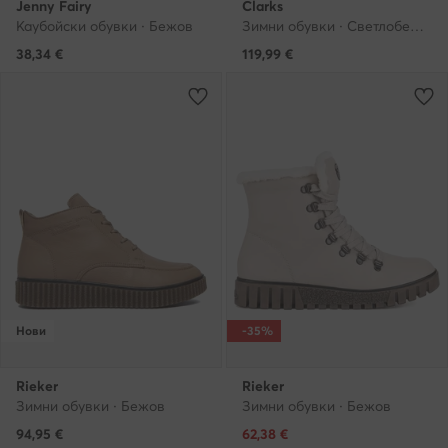
Jenny Fairy
Clarks
Каубойски обувки · Бежов
Зимни обувки · Светлобежов
38,34
€
119,99
€
Нови
-35%
Rieker
Rieker
Зимни обувки · Бежов
Зимни обувки · Бежов
Актуална цена
94,95
€
62,38
€