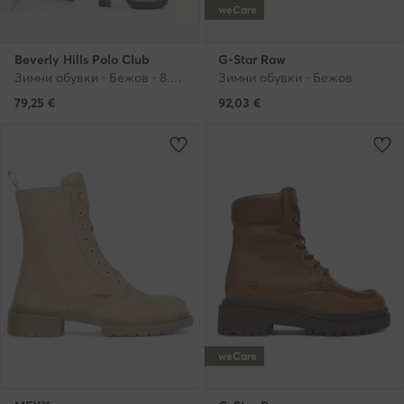
weCare
Beverly Hills Polo Club
G-Star Raw
Зимни обувки · Бежов · 8.5 cm
Зимни обувки · Бежов
79,25
€
92,03
€
weCare