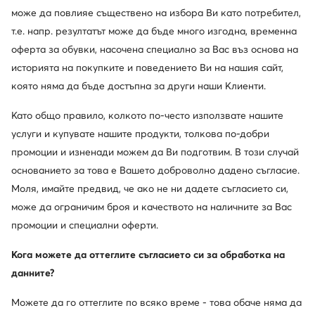
може да повлияе съществено на избора Ви като потребител,
т.е. напр. резултатът може да бъде много изгодна, временна
оферта за обувки, насочена специално за Вас въз основа на
историята на покупките и поведението Ви на нашия сайт,
която няма да бъде достъпна за други наши Клиенти.
Като общо правило, колкото по-често използвате нашите
услуги и купувате нашите продукти, толкова по-добри
Jenny Fairy
Beverly Hills Polo Club
Боти · Бежов · 8 cm
Боти · Бежов
промоции и изненади можем да Ви подготвим. В този случай
38,34
€
56,24
€
основанието за това е Вашето доброволно дадено съгласие.
Моля, имайте предвид, че ако не ни дадете съгласието си,
може да ограничим броя и качеството на наличните за Вас
промоции и специални оферти.
Кога можете да оттеглите съгласието си за обработка на
данните?
Можете да го оттеглите по всяко време - това обаче няма да