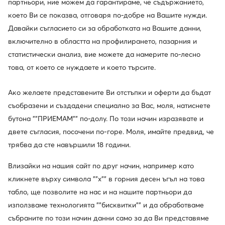
партньори, ние можем да гарантираме, че съдържанието,
което Ви се показва, отговаря по-добре на Вашите нужди.
Давайки съгласието си за обработката на Вашите данни,
включително в областта на профилирането, пазарния и
статистически анализ, вие можете да намерите по-лесно
това, от което се нуждаете и което търсите.
Ако желаете представените Ви отстъпки и оферти да бъдат
съобразени и създадени специално за Вас, моля, натиснете
бутона ""ПРИЕМАМ"" по-долу. По този начин изразявате и
Beverly Hills Polo Club
Jenny Fairy
двете съгласия, посочени по-горе. Моля, имайте предвид, че
Зимни обувки · Бежов · 5 cm
Боти · Бежов · 7 cm
трябва да сте навършили 18 години.
71,58
€
35,79
€
Влизайки на нашия сайт по друг начин, например като
кликнете върху символа ""x"" в горния десен ъгъл на това
табло, ще позволите на нас и на нашите партньори да
използваме технологията ""бисквитки"" и да обработваме
събраните по този начин данни само за да Ви представяме