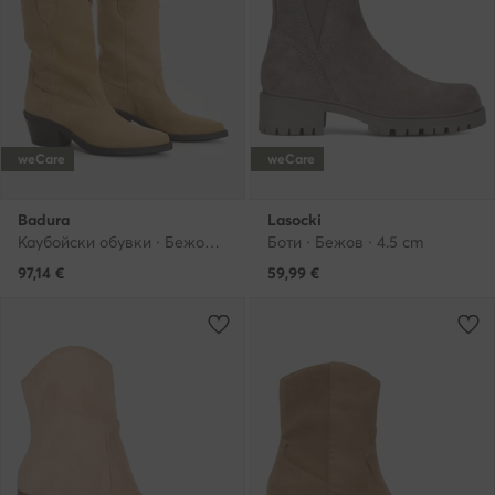
weCare
weCare
Badura
Lasocki
Каубойски обувки · Бежов · 6 cm
Боти · Бежов · 4.5 cm
97,14
€
59,99
€