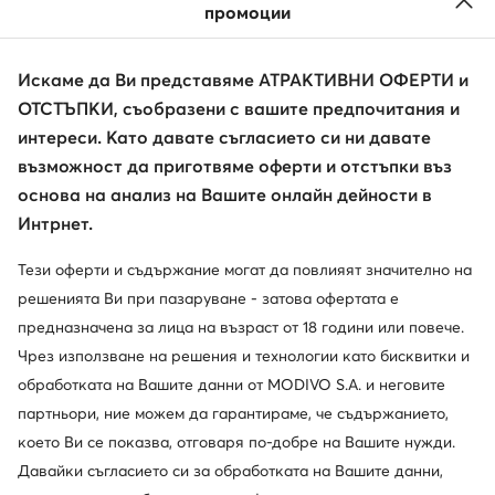
промоции
Искаме да Ви представяме АТРАКТИВНИ ОФЕРТИ и
ОТСТЪПКИ, съобразени с вашите предпочитания и
интереси. Като давате съгласието си ни давате
възможност да приготвяме оферти и отстъпки въз
Промоция
Промоция
основа на анализ на Вашите онлайн дейности в
още 25% Код: SUMMER
още 35% Код: SUMMER
Интрнет.
Nike
Nike
Сникърси · Air Force · Кремав
Сникърси · Air Force · Бял
Тези оферти и съдържание могат да повлияят значително на
Актуална цена
Актуална цена
130,89
€
137,99
€
решенията Ви при пазаруване - затова офертата е
Редовна цена
146,74 €
-10%
Редовна цена
157,99 €
-12%
предназначена за лица на възраст от 18 години или повече.
Най-ниска цена
146,74 €
-10%
Най-ниска цена
146,23 €
-5%
Чрез използване на решения и технологии като бисквитки и
обработката на Вашите данни от MODIVO S.A. и неговите
партньори, ние можем да гарантираме, че съдържанието,
което Ви се показва, отговаря по-добре на Вашите нужди.
Давайки съгласието си за обработката на Вашите данни,