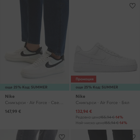
Промоция
още 25% Код: SUMMER
още 25% Код: SUMMER
Nike
Nike
Сникърси · Air Force · Светлобежов
Сникърси · Air Force · Бял
Актуална цена
147,99
€
132,94
€
Редовна цена
155,94 €
-14%
Най-ниска цена
155,94 €
-14%