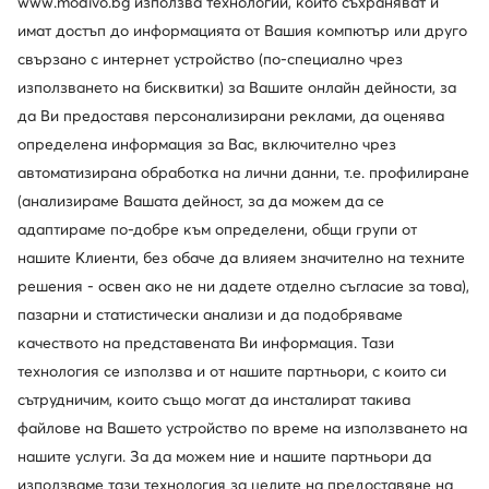
www.modivo.bg използва технологии, които съхраняват и
имат достъп до информацията от Вашия компютър или друго
свързано с интернет устройство (по-специално чрез
-15%
-19%
използването на бисквитки) за Вашите онлайн дейности, за
да Ви предоставя персонализирани реклами, да оценява
Nike
Nike
определена информация за Вас, включително чрез
Сникърси · Air Force · Сив
Сникърси · Air Force · Каки
автоматизирана обработка на лични данни, т.е. профилиране
Актуална цена
Актуална цена
194,99
€
149,30
€
(анализираме Вашата дейност, за да можем да се
Редовна цена
229,57 €
-15%
Редовна цена
186,11 €
-19%
адаптираме по-добре към определени, общи групи от
Най-ниска цена
229,57 €
-15%
Най-ниска цена
186,11 €
-19%
нашите Клиенти, без обаче да влияем значително на техните
решения - освен ако не ни дадете отделно съгласие за това),
пазарни и статистически анализи и да подобряваме
качеството на представената Ви информация. Тази
технология се използва и от нашите партньори, с които си
сътрудничим, които също могат да инсталират такива
файлове на Вашето устройство по време на използването на
нашите услуги. За да можем ние и нашите партньори да
използваме тази технология за целите на предоставяне на