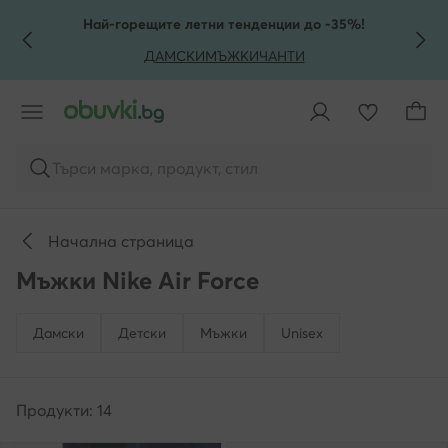
КЪМ ОСНОВНОТО СЪДЪРЖАНИЕ
КЪМ ТЪРСЕНЕ
Най-горещите летни тенденции до -35%!
ДАМСКИ
МЪЖКИ
ЧАНТИ
Търси марка, продукт, стил
Начална страница
Мъжки Nike Air Force
Дамски
Детски
Мъжки
Unisex
Продукти: 14