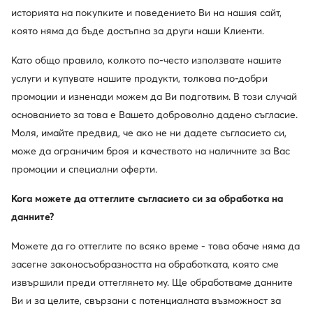
историята на покупките и поведението Ви на нашия сайт,
която няма да бъде достъпна за други наши Клиенти.
Като общо правило, колкото по-често използвате нашите
услуги и купувате нашите продукти, толкова по-добри
промоции и изненади можем да Ви подготвим. В този случай
основанието за това е Вашето доброволно дадено съгласие.
Един клуб, предимства на много места.
Моля, имайте предвид, че ако не ни дадете съгласието си,
Промоции само за членовете на клуба, удължен
може да ограничим броя и качеството на наличните за Вас
срок за връщане и много повече. Отключете
MODIVOclub GOLD и получавайте
промоции и специални оферти.
възстановяване на средства при всяка покупка!
Кога можете да оттеглите съгласието си за обработка на
Използвайте MODIVOclub
Научете повече
данните?
Можете да го оттеглите по всяко време - това обаче няма да
Отстъпки само
засегне законосъобразността на обработката, която сме
за членовете на клуба
извършили преди оттеглянето му. Ще обработваме данните
Ви и за целите, свързани с потенциалната възможност за
30 дни за връщане за членовете на клуба