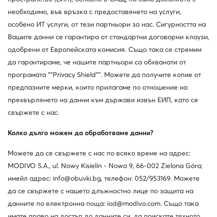
необходимо, във връзка с предоставянето на услуги,
Информации
особено ИТ услуги, от тези партньори за нас. Сигурността на
Вашите данни се гарантира от стандартни договорни клаузи,
одобрени от Европейската комисия. Също така се стремим
да гарантираме, че нашите партньори са обхванати от
програмата ""Privacy Shield"". Можете да получите копие от
предпазните мерки, които прилагаме по отношение на
прехвърлянето на данни към държави извън ЕИП, като се
свържете с нас.
Смени държавата: България (BG)
Колко дълго можем да обработваме данни?
Можете да се свържете с нас по всяко време на адрес:
© obuvki.bg 2026
Регламент
Промени настройките
MODIVO S.A., ul. Nowy Kisielin - Nowa 9, 66-002 Zielona Góra;
Политика за поверителност
имейл адрес: info@obuvki.bg, телефон: 052/953169. Можете
да се свържете с нашето длъжностно лице по защита на
данните по електронна поща: iod@modivo.com. Също така
имате право на достъп до данните си, да поискате тяхното