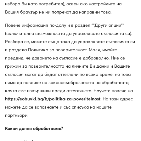
избора Ви като потребител), освен ако настройките на
Вашия браузър не ни попречат да направим това.
Повече информация по-долу и в раздел ""Други опции""
-35%
(включително възможността да управлявате съгласията си).
още 10% Код: SUMMER
още 25% Код: SUMMER
Разбира се, можете също така да управлявате съгласията си
в раздела Политика за поверителност. Моля, имайте
Nike
Nike
Сникърси · Air Force · Бял
Сникърси · Air Force · Бял
предвид, че даването на съгласие е доброволно. Ние се
Актуална цена
111,99
€
125,99
€
грижим за поверителността на личните Ви данни и Вашите
Редовна цена
174,86 €
-35%
съгласия могат да бъдат оттеглени по всяко време, но това
Най-ниска цена
174,86 €
-35%
няма да повлияе на законосъобразността на обработката,
която сме извършили преди оттеглянето. Научете повече на
https://eobuvki.bg/b/politika-za-poveritelnost
. На този адрес
можете да се запознаете и със списъка на нашите
партньори.
Какви данни обработваме?