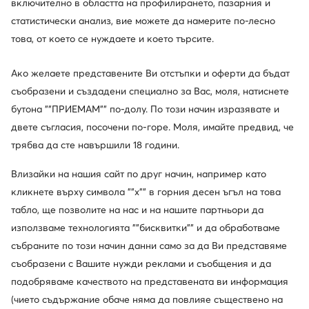
включително в областта на профилирането, пазарния и
статистически анализ, вие можете да намерите по-лесно
това, от което се нуждаете и което търсите.
Ако желаете представените Ви отстъпки и оферти да бъдат
съобразени и създадени специално за Вас, моля, натиснете
-36%
-17%
бутона ""ПРИЕМАМ"" по-долу. По този начин изразявате и
още 10% Код: SUMMER
още 25% Код: SUMMER
двете съгласия, посочени по-горе. Моля, имайте предвид, че
Nike
Nike
Сникърси · Air Force · Оранжев
Сникърси · Air Force · Кафяв
трябва да сте навършили 18 години.
Актуална цена
Актуална цена
91,99
€
127,99
€
Влизайки на нашия сайт по друг начин, например като
Редовна цена
144,18 €
-36%
Редовна цена
155,94 €
-17%
Най-ниска цена
144,18 €
-36%
Най-ниска цена
155,94 €
-17%
кликнете върху символа ""x"" в горния десен ъгъл на това
табло, ще позволите на нас и на нашите партньори да
използваме технологията ""бисквитки"" и да обработваме
събраните по този начин данни само за да Ви представяме
съобразени с Вашите нужди реклами и съобщения и да
подобряваме качеството на представената ви информация
(чието съдържание обаче няма да повлияе съществено на