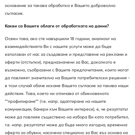
основание за такава обработка е Вашето доброволно
Чехли мъжки
Дамски сандали с тънък ток
Lasocki 
съгласие.
Черни дамски сникърси
Дамски високи кубинки
Са
Какви са Вашите облаги от обработката на данни?
Популярни марки от тази категория
Освен това, ако сте навършили 18 години, анализът на
взаимодействията Ви с нашите услуги може да бъде
Tommy Hilfiger
Kappa
използван от нас за създаване и представяне на реклами и
оферти (отстъпки), предназначени за Вас, доколкото е
аdidas
Harry Potter
възможно, съобразени с Вашите предпочитания, които могат
Jenny Fairy
Calvin Klein
да повлияят значително на Вашите потребителски решения -
в този случай обаче искаме Вашето съгласие за такива наши
Go Soft
Wish
действия. Това, което ни отличава от обикновеното
""профилиране"" (т.е. напр. адаптиране на нашите
DC Shoes
Primigi
комуникации, банери към Вашите интереси), е, че резултатът
може да повлияе съществено на избора Ви като потребител,
Beverly Hills Polo Club
Nine West
т.е. напр. резултатът може да бъде много изгодна, временна
Покажете повече марки
оферта за обувки, насочена специално за Вас въз основа на