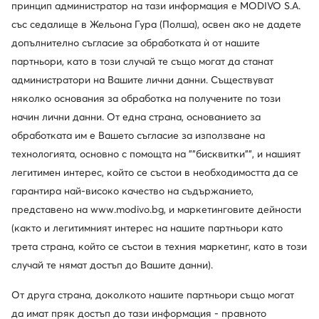
и ще се чувствате уверено и готови за динамика във всеки
може да бъдат дрехите ви. С тях с лекота може да
принцип администратор на тази информация е MODIVO S.A.
един момент. Не се колебайте да ги съчетаете с дълго
подходите и към избора на аксесоари. За да откриете Nike
Мъжки обувки Nike Air Force – често задавани
със седалище в Жельона Гура (Полша), освен ако не дадете
спортно палто в бяло или в друг цвят или пък с любимото си
Air Force в черно, изберете от филтъра този цвят. След няма
въпроси
допълнително съгласие за обработката ѝ от нашите
късо зимно яке.
и секунда пред погледа ви ще се подредят различни обувки
партньори, като в този случай те също могат да станат
– от такива за тренировка до модели за перфектната
градска визия. Допълнително може да ги сортирате по
администратори на Вашите лични данни. Съществуват
Nike Air Force за мъже – откъде да ги купим?
предназначение, стил и сезон. С един клик ще добиете
няколко основания за обработка на получените по този
Ако харесвате обувките Nike Air Force, може да следите
представа и кои са моделите в черно в промоция.
новите колекции в онлайн магазин Obuvki. Стараем се
начин лични данни. От една страна, основанието за
редовно да допълваме продуктовия асортимент и да
обработката им е Вашето съгласие за използване на
гарантираме достъпна цена. За да пазарувате изгодно,
технологията, основно с помощта на ""бисквитки"", и нашият
харесайте желания модел и го следете в профила си в
магазина.
легитимен интерес, който се състои в необходимостта да се
Бели мъжки обувки Nike Air Force – как да ги перем?
гарантира най-високо качество на съдържанието,
Всички бели обувки изискват по-специална грижа.
Според материята, от която са изработени, зависи как
представено на www.modivo.bg, и маркетинговите дейности
може да подходите към поддръжката им. Кожените
(както и легитимният интерес на нашите партньори като
модели лесно може да бъдат забърсани, ако се зацапат.
трета страна, който се състои в техния маркетинг, като в този
Тези от текстил перете внимателно на ръка или в
пералня в специална торба за целта.
случай те нямат достъп до Вашите данни).
Покажи повече
Други клиенти са търсили също
От друга страна, доколкото нашите партньори също могат
да имат пряк достъп до тази информация - правното