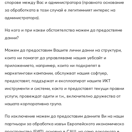
спорове между Вас и администратора (правното основание
14 дни за останалите
за обработката в този случай е легитимният интерес на
администратора).
10% кешбек в MODIVOclub GOLD
онлайн, стационарно, през цялата година
На кого и при какви обстоятелства можем да предоствяме
данни?
Кешбекът се комбинира с всяка
промоция и разпродажба
Можем да предоставим Вашите лични данни на структури,
които ни помагат да управляваме нашия уебсайт и
приложението, например, които ни подкрепят в
маркетингови кампании, обслужват нашия софтуер,
Изтеглете приложение
предоставят, поддържат и експлоатират нашите ИКТ
инструменти и системи, както и предоставят текущи правни
услуги, провеждат одити и т.н., включително дружества от
нашата корпоративна група.
Обслужване на клиенти
По изключение можем да предоставим данните Ви на наши
партньори за обработка извън Европейското икономическо
За нас
пространство (ЕИП), основно в САЩ, но само доколкото е