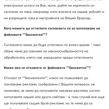
електронни услуги за Вас, моля, дайте ни изричното си
Промоция
-25%
съгласие за това, например като влезете на нашия уебсайт и
още 15% Код: SUMMER
ни разрешите това в настройките на Вашия браузър.
Nike
Nike
Кога можете да оттеглите съгласието си за използване на
Сникърси · Air Force · Син
Сникърси · Air Force · Кремав
файловете ""бисквитки""?
Актуална цена
Актуална цена
103,99
€
91,99
€
Редовна цена
128,33 €
-18%
Редовна цена
137,54 €
-33%
Съгласието може да бъде оттеглено по всяко време - това
Най-ниска цена
116,57 €
-10%
Най-ниска цена
124,24 €
-25%
обаче няма да повлияе на законосъобразността на
обработката, която сме извършили преди оттеглянето.
Сортирай
Филтрирай
Какво ако се откажете от файловете ""бисквитки""?
Отказът от ""бисквитките"", които ни позволяват да
показваме реклами, съобразени с Вашите интереси, не
Мъжки обувки Nike Air Force – съвременен
означава, че няма да получавате никакви реклами, когато
дизайн и вечен комфорт
използвате нашия или други сайтове - в този случай все още
ще получавате същия брой реклами, но те няма да са
Едни от най-разпознаваемите спортни обувки днес са Nike