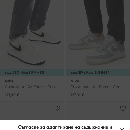
още 25% Код: SUMMER
още 25% Код: SUMMER
Nike
Nike
Сникърси · Air Force · Сив
Сникърси · Air Force · Сив
127,99
€
127,31
€
Съгласие за адаптиране на съдържание и