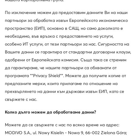
Обслужване на клиенти
По изключение можем да предоставим данните Ви на наши
партньори за обработка извън Европейското икономическо
За нас
пространство (ЕИП), основно в САЩ, но само доколкото е
необходимо, във връзка с предоставянето на услуги,
Информации
особено ИТ услуги, от тези партньори за нас. Сигурността на
Вашите данни се гарантира от стандартни договорни клаузи,
одобрени от Европейската комисия. Също така се стремим
да гарантираме, че нашите партньори са обхванати от
програмата ""Privacy Shield"". Можете да получите копие от
предпазните мерки, които прилагаме по отношение на
прехвърлянето на данни към държави извън ЕИП, като се
свържете с нас.
Смени държавата: България (BG)
Колко дълго можем да обработваме данни?
Можете да се свържете с нас по всяко време на адрес:
© obuvki.bg 2026
Регламент
Промени настройките
MODIVO S.A., ul. Nowy Kisielin - Nowa 9, 66-002 Zielona Góra;