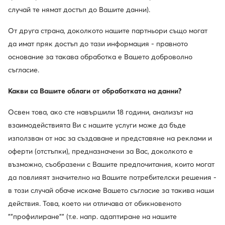
случай те нямат достъп до Вашите данни).
Други клиенти са търсили също
От друга страна, доколкото нашите партньори също могат
да имат пряк достъп до тази информация - правното
основание за такава обработка е Вашето доброволно
Дамски лоуфъри DeeZee
Портфейли
Дамски равни 
съгласие.
Мъжки ниски маратонки adidas
Дамски еспадрили зат
Какви са Вашите облаги от обработката на данни?
Популярни марки от тази категория
Освен това, ако сте навършили 18 години, анализът на
взаимодействията Ви с нашите услуги може да бъде
Love Moschino
Adidas Originals
използван от нас за създаване и представяне на реклами и
оферти (отстъпки), предназначени за Вас, доколкото е
Kappa
Jenny Fairy
възможно, съобразени с Вашите предпочитания, които могат
Wish
DC Shoes
да повлияят значително на Вашите потребителски решения -
в този случай обаче искаме Вашето съгласие за такива наши
Nike
Beverly Hills Polo Club
действия. Това, което ни отличава от обикновеното
""профилиране"" (т.е. напр. адаптиране на нашите
Nine West
Nelli Blu