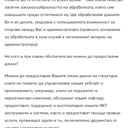
Отстъпки само
засегне законосъобразността на обработката, която сме
за членовете на клуба
извършили преди оттеглянето му. Ще обработваме данните
Ви и за целите, свързани с потенциалната възможност за
30 дни за връщане за членовете на клуба
спорове между Вас и администратора (правното основание
14 дни за останалите
за обработката в този случай е легитимният интерес на
администратора).
10% кешбек в MODIVOclub GOLD
онлайн, стационарно, през цялата година
На кого и при какви обстоятелства можем да предоствяме
данни?
Кешбекът се комбинира с всяка
промоция и разпродажба
Можем да предоставим Вашите лични данни на структури,
които ни помагат да управляваме нашия уебсайт и
приложението, например, които ни подкрепят в
маркетингови кампании, обслужват нашия софтуер,
Изтеглете приложение
предоставят, поддържат и експлоатират нашите ИКТ
инструменти и системи, както и предоставят текущи правни
услуги, провеждат одити и т.н., включително дружества от
нашата корпоративна група.