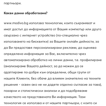
Sorel
Meindl
партньори.
Апрески · Кафяв
Апрески · Кафяв
Какви данни обработваме?
Актуална цена
147,76
€
146,74
€
Редовна цена
193,78 €
-24%
www.modivo.bg използва технологии, които съхраняват и
Най-ниска цена
193,78 €
-24%
имат достъп до информацията от Вашия компютър или друго
свързано с интернет устройство (по-специално чрез
използването на бисквитки) за Вашите онлайн дейности, за
да Ви предоставя персонализирани реклами, да оценява
определена информация за Вас, включително чрез
автоматизирана обработка на лични данни, т.е. профилиране
(анализираме Вашата дейност, за да можем да се
адаптираме по-добре към определени, общи групи от
нашите Клиенти, без обаче да влияем значително на техните
решения - освен ако не ни дадете отделно съгласие за това),
Промоция
пазарни и статистически анализи и да подобряваме
качеството на представената Ви информация. Тази
Sorel
Kimberfeel
технология се използва и от нашите партньори, с които си