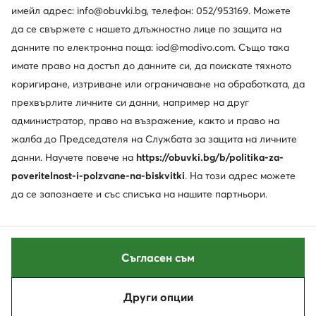
Политика за поверителност
имейл адрес: info@obuvki.bg, телефон: 052/953169. Можете
да се свържете с нашето длъжностно лице по защита на
данните по електронна поща: iod@modivo.com. Също така
имате право на достъп до данните си, да поискате тяхното
коригиране, изтриване или ограничаване на обработката, да
прехвърлите личните си данни, например на друг
администратор, право на възражение, както и право на
жалба до Председателя на Службата за защита на личните
данни. Научете повече на
https://obuvki.bg/b/politika-za-
poveritelnost-i-polzvane-na-biskvitki
. На този адрес можете
да се запознаете и със списъка на нашите партньори.
Съгласен съм
Други опции