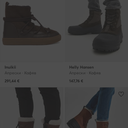
Inuikii
Helly Hansen
Апрески · Кафяв
Апрески · Кафяв
291,44
€
147,76
€