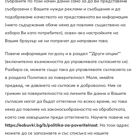
събраните по този начин данни само за да Ви представяме
съобразени с Вашите нужди реклами и съобщения и да
подобряваме качеството на представената ви информация
Ugg
Inuikii
(чието съдържание обаче няма да повлияе съществено на
Апрески · Кафяв
Апрески · Кафяв
избора Ви като потребител), освен ако настройките на
132,42
€
393,18
€
Вашия браузър не ни попречат да направим това.
Повече информация по-долу и в раздел ""Други опции""
(включително възможността да управлявате съгласията си).
Разбира се, можете също така да управлявате съгласията си
в раздела Политика за поверителност. Моля, имайте
предвид, че даването на съгласие е доброволно. Ние се
грижим за поверителността на личните Ви данни и Вашите
съгласия могат да бъдат оттеглени по всяко време, но това
няма да повлияе на законосъобразността на обработката,
която сме извършили преди оттеглянето. Научете повече на
-24%
https://eobuvki.bg/b/politika-za-poveritelnost
. На този адрес
можете да се запознаете и със списъка на нашите