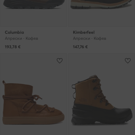
Columbia
Kimberfeel
Апрески · Кафяв
Апрески · Кафяв
193,78
€
147,76
€