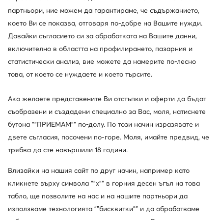
партньори, ние можем да гарантираме, че съдържанието,
което Ви се показва, отговаря по-добре на Вашите нужди.
Давайки съгласието си за обработката на Вашите данни,
включително в областта на профилирането, пазарния и
статистически анализ, вие можете да намерите по-лесно
Ugg
Ugg
това, от което се нуждаете и което търсите.
Апрески · Кафяв
Апрески · Кафяв
234,68
€
126,29
€
Ако желаете представените Ви отстъпки и оферти да бъдат
съобразени и създадени специално за Вас, моля, натиснете
бутона ""ПРИЕМАМ"" по-долу. По този начин изразявате и
двете съгласия, посочени по-горе. Моля, имайте предвид, че
трябва да сте навършили 18 години.
Влизайки на нашия сайт по друг начин, например като
кликнете върху символа ""x"" в горния десен ъгъл на това
табло, ще позволите на нас и на нашите партньори да
използваме технологията ""бисквитки"" и да обработваме