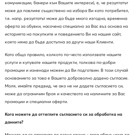
комуникации, банери към Вашите интереси), е, че резултатът
може да повлияе съществено на избора Ви като потребител,
Simple
GINO ROSSI
т.е. напр. резултатът може да бъде много изгодна, временна
Покажете повече марки
оферта за обувки, насочена специално за Вас въз основа на
историята на покупките и поведението Ви на нашия сайт,
която няма да бъде достъпна за други наши Клиенти.
Като общо правило, колкото по-често използвате нашите
услуги и купувате нашите продукти, толкова по-добри
промоции и изненади можем да Ви подготвим. В този случай
основанието за това е Вашето доброволно дадено съгласие.
Един клуб, предимства на много места.
Моля, имайте предвид, че ако не ни дадете съгласието си,
Промоции само за членовете на клуба, удължен
може да ограничим броя и качеството на наличните за Вас
срок за връщане и много повече. Отключете
MODIVOclub GOLD и получавайте
промоции и специални оферти.
възстановяване на средства при всяка покупка!
Кога можете да оттеглите съгласието си за обработка на
Използвайте MODIVOclub
Научете повече
данните?
Можете да го оттеглите по всяко време - това обаче няма да