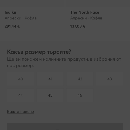
Inuikii
The North Face
Апрески · Кафяв
Апрески · Кафяв
291,44
€
137,03
€
Какъв размер търсите?
Ще ви покажем наличните продукти, в избрания от
вас размер.
40
41
42
43
44
45
46
Вижте повече