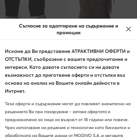
Съгласие за адаптиране на съдържание и
промоции
Искаме да Ви представяме АТРАКТИВНИ ОФЕРТИ и
ОТСТЪПКИ, съобразени с вашите предпочитания и
Sorel
Olang
интереси. Като давате съгласието си ни давате
Апрески · Кафяв
Апрески · Кафяв
възможност да приготвяме оферти и отстъпки въз
202,47
€
86,41
€
основа на анализ на Вашите онлайн дейности в
Интрнет.
Тези оферти и съдържание могат да повлияят значително на
решенията Ви при пазаруване - затова офертата е
предназначена за лица на възраст от 18 години или повече.
Чрез използване на решения и технологии като бисквитки и
обработката на Вашите данни от MODIVO S.A. и неговите