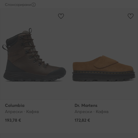
Спонсорирани
Columbia
Dr. Martens
Апрески · Кафяв
Апрески · Кафяв
193,78
€
172,82
€