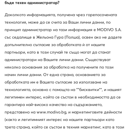
бъде техен администратор?
Доколкото информацията, получена чрез горепосочената
технология, може да се счита за Ваши лични данни, по
принцип администратор на тази информация е MODIVO S.A.
със седалище в Жельона Гура (Полша), освен ако не дадете
допълнително съгласие за обработката ѝ от нашите
партньори, като в този случай те също могат да станат
администратори на Вашите лични данни. Съществуват
няколко основания за обработка на получените по този
начин лични данни. От една страна, основанието за
Columbia
обработката им е Вашето съгласие за използване на
Апрески · Кафяв
технологията, основно с помощта на ""бисквитки"", и нашият
130,89
€
легитимен интерес, който се състои в необходимостта да се
гарантира най-високо качество на съдържанието,
Сортирай
Филтрирай
1
представено на www.modivo.bg, и маркетинговите дейности
(както и легитимният интерес на нашите партньори като
трета страна, който се състои в техния маркетинг, като в този