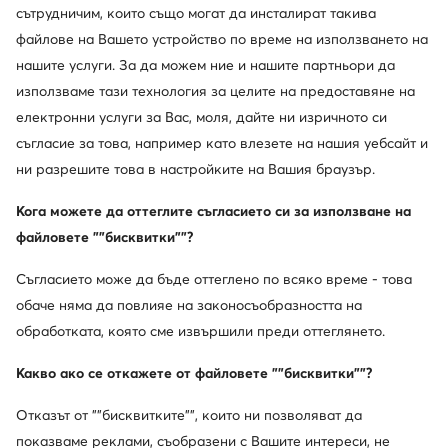
Апрески · Кафяв
Апрески · Кафяв
сътрудничим, които също могат да инсталират такива
Актуална цена
200,43
€
78,23
€
файлове на Вашето устройство по време на използването на
Редовна цена
111,97 €
-30%
нашите услуги. За да можем ние и нашите партньори да
Най-ниска цена
86,92 €
-9%
използваме тази технология за целите на предоставяне на
електронни услуги за Вас, моля, дайте ни изричното си
съгласие за това, например като влезете на нашия уебсайт и
ни разрешите това в настройките на Вашия браузър.
Кога можете да оттеглите съгласието си за използване на
файловете ""бисквитки""?
Съгласието може да бъде оттеглено по всяко време - това
обаче няма да повлияе на законосъобразността на
обработката, която сме извършили преди оттеглянето.
Какво ако се откажете от файловете ""бисквитки""?
Bearpaw
Columbia
Отказът от ""бисквитките"", които ни позволяват да
Апрески · Кафяв
Апрески · Кафяв
показваме реклами, съобразени с Вашите интереси, не