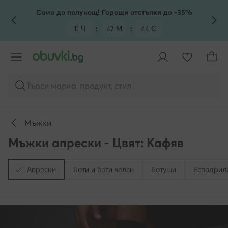
КЪМ ОСНОВНОТО СЪДЪРЖАНИЕ
КЪМ ТЪРСЕНЕ
Само до полунощ! Горещи отстъпки до -35%
11 Ч
:
47 М
:
43 С
Търси марка, продукт, стил
Мъжки
Мъжки апрески - Цвят: Кафяв
Апрески
Боти и боти челси
Ботуши
Еспадрил