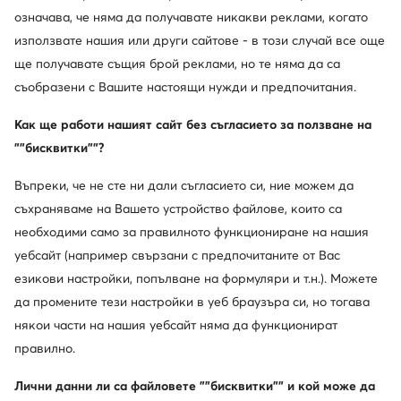
93,06
€
122,20
€
означава, че няма да получавате никакви реклами, когато
използвате нашия или други сайтове - в този случай все още
ще получавате същия брой реклами, но те няма да са
съобразени с Вашите настоящи нужди и предпочитания.
Как ще работи нашият сайт без съгласието за ползване на
""бисквитки""?
Въпреки, че не сте ни дали съгласието си, ние можем да
съхраняваме на Вашето устройство файлове, които са
необходими само за правилното функциониране на нашия
уебсайт (например свързани с предпочитаните от Вас
езикови настройки, попълване на формуляри и т.н.). Можете
да промените тези настройки в уеб браузъра си, но тогава
Inuikii
Sorel
Апрески · Кафяв
Апрески · Кафяв
някои части на нашия уебсайт няма да функционират
323,14
€
151,34
€
правилно.
Лични данни ли са файловете ""бисквитки"" и кой може да