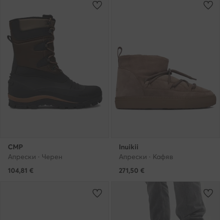
CMP
Inuikii
Апрески · Черен
Апрески · Кафяв
104,81
€
271,50
€