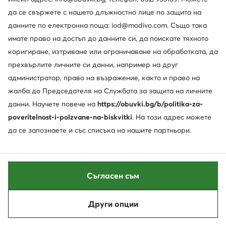
да се свържете с нашето длъжностно лице по защита на
данните по електронна поща: iod@modivo.com. Също така
имате право на достъп до данните си, да поискате тяхното
коригиране, изтриване или ограничаване на обработката, да
прехвърлите личните си данни, например на друг
администратор, право на възражение, както и право на
жалба до Председателя на Службата за защита на личните
Vagabond Shoemakers
Blauer
данни. Научете повече на
https://obuvki.bg/b/politika-za-
Ботуши · Черен
Ботуши · Кафяв
poveritelnost-i-polzvane-na-biskvitki
. На този адрес можете
191,22
€
179,46
€
да се запознаете и със списъка на нашите партньори.
Съгласен съм
Други опции
Сортирай
Филтрирай