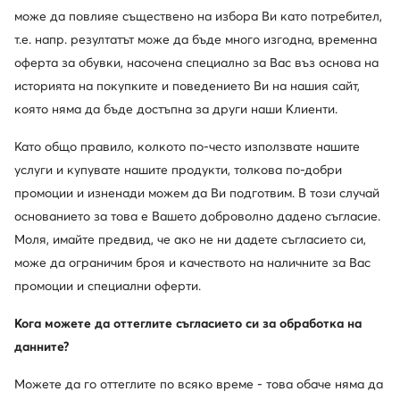
Актуална цена
230,59
€
107,37
€
може да повлияе съществено на избора Ви като потребител,
Редовна цена
393,18 €
-41%
т.е. напр. резултатът може да бъде много изгодна, временна
Най-ниска цена
255,65 €
-9%
оферта за обувки, насочена специално за Вас въз основа на
историята на покупките и поведението Ви на нашия сайт,
която няма да бъде достъпна за други наши Клиенти.
Като общо правило, колкото по-често използвате нашите
услуги и купувате нашите продукти, толкова по-добри
промоции и изненади можем да Ви подготвим. В този случай
основанието за това е Вашето доброволно дадено съгласие.
Моля, имайте предвид, че ако не ни дадете съгласието си,
може да ограничим броя и качеството на наличните за Вас
промоции и специални оферти.
Кога можете да оттеглите съгласието си за обработка на
Fabi
MCQ Alexander McQueen
данните?
Ботуши · Черен
Ботуши · Черен
Можете да го оттеглите по всяко време - това обаче няма да
545,55
€
884,02
€