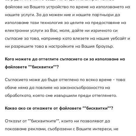
файлове на Вашето устройство по време на използването на
нашите услуги. За да можем ние и нашите партньори да
използваме тази технология за целите на предоставяне на
електронни услуги за Вас, моля, дайте ни изричното си
съгласие за това, например като влезете на нашия уебсайт и
ни разрешите това в настройките на Вашия браузър.
Кога можете да оттеглите съгласието си за използване на
файловете ""бисквитки""?
Bugatti
Ara
Ботуши · Кафяв
Ботуши · Черен
Съгласието може да бъде оттеглено по всяко време - това
109,42
€
156,46
€
обаче няма да повлияе на законосъобразността на
обработката, която сме извършили преди оттеглянето.
Какво ако се откажете от файловете ""бисквитки""?
Отказът от ""бисквитките"", които ни позволяват да
показваме реклами, съобразени с Вашите интереси, не