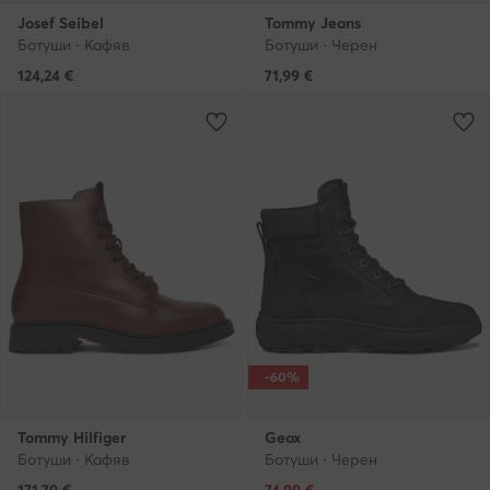
Josef Seibel
Tommy Jeans
Ботуши · Кафяв
Ботуши · Черен
124,24
€
71,99
€
-60%
Tommy Hilfiger
Geox
Ботуши · Кафяв
Ботуши · Черен
Актуална цена