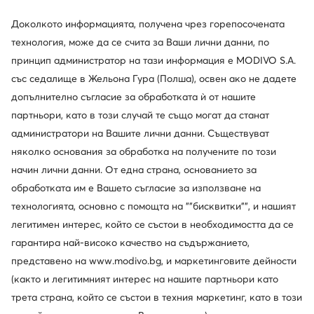
Доколкото информацията, получена чрез горепосочената
технология, може да се счита за Ваши лични данни, по
принцип администратор на тази информация е MODIVO S.A.
Pikolinos
Lasocki
със седалище в Жельона Гура (Полша), освен ако не дадете
Ботуши · Кафяв
Ботуши · Кафяв
допълнително съгласие за обработката ѝ от нашите
171,79
€
66,46
€
партньори, като в този случай те също могат да станат
администратори на Вашите лични данни. Съществуват
няколко основания за обработка на получените по този
начин лични данни. От една страна, основанието за
обработката им е Вашето съгласие за използване на
технологията, основно с помощта на ""бисквитки"", и нашият
легитимен интерес, който се състои в необходимостта да се
гарантира най-високо качество на съдържанието,
представено на www.modivo.bg, и маркетинговите дейности
(както и легитимният интерес на нашите партньори като
трета страна, който се състои в техния маркетинг, като в този