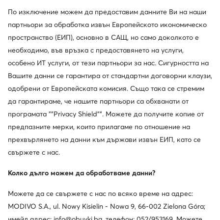
По изключение можем да предоставим данните Ви на наши
партньори за обработка извън Европейското икономическо
пространство (ЕИП), основно в САЩ, но само доколкото е
необходимо, във връзка с предоставянето на услуги,
особено ИТ услуги, от тези партньори за нас. Сигурността на
Вашите данни се гарантира от стандартни договорни клаузи,
одобрени от Европейската комисия. Също така се стремим
да гарантираме, че нашите партньори са обхванати от
програмата ""Privacy Shield"". Можете да получите копие от
Sorel
Ted Baker
предпазните мерки, които прилагаме по отношение на
Ботуши · Кафяв
Ботуши · Черен
прехвърлянето на данни към държави извън ЕИП, като се
200,43
€
138,04
€
свържете с нас.
Колко дълго можем да обработваме данни?
Можете да се свържете с нас по всяко време на адрес:
MODIVO S.A., ul. Nowy Kisielin - Nowa 9, 66-002 Zielona Góra;
имейл адрес: info@obuvki.bg, телефон: 052/953169. Можете