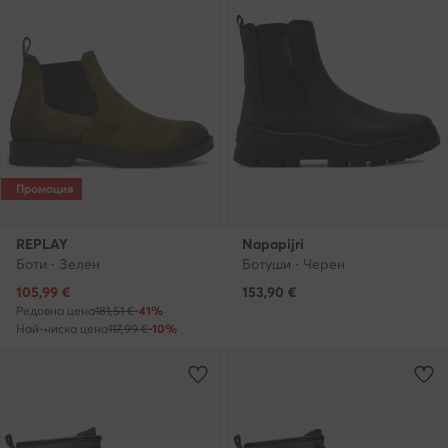
Промоция
REPLAY
Napapijri
Боти · Зелен
Ботуши · Черен
Актуална цена
105,99
€
153,90
€
Редовна цена
181,51 €
-41%
Най-ниска цена
117,99 €
-10%