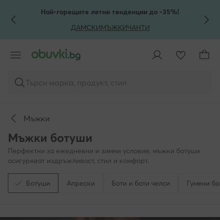
КЪМ ОСНОВНОТО СЪДЪРЖАНИЕ
КЪМ ТЪРСЕНЕ
Най-горещите летни тенденции до -35%!
ДАМСКИ
МЪЖКИ
ЧАНТИ
Търси марка, продукт, стил
Мъжки
Мъжки ботуши
Перфектни за ежедневни и зимни условия, мъжки ботуши
осигуряват издръжливост, стил и комфорт.
Ботуши
Апрески
Боти и боти челси
Гумени б