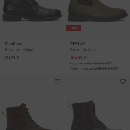
-18%
Pikolinos
REPLAY
Ботуши · Кафяв
Боти · Кафяв
Актуална цена
171,79
€
104,99
€
Редовна цена
181,51 €
-42%
Най-ниска цена
128,99 €
-18%