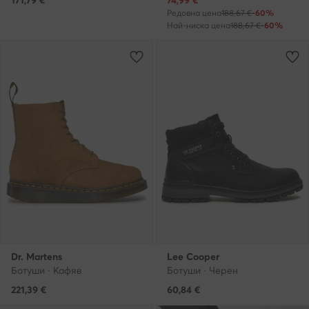
171,79
€
74,99
€
Редовна цена
188,67 €
-60%
Най-ниска цена
188,67 €
-60%
Dr. Martens
Lee Cooper
Ботуши · Кафяв
Ботуши · Черен
221,39
€
60,84
€