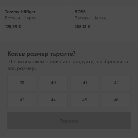
Tommy Hilfiger
BOSS
Ботуши · Черен
Ботуши · Черен
125,99
€
255,13
€
Какъв размер търсите?
Ще ви покажем наличните продукти, в избрания от
вас размер.
39
40
41
42
43
44
45
46
Покажи