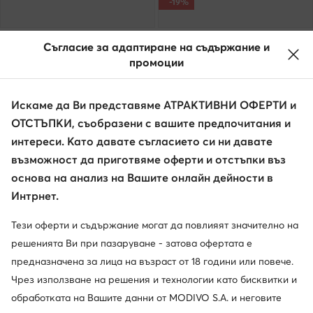
-19%
Fabi
BOSS
Съгласие за адаптиране на съдържание и
Ботуши · Черен
Ботуши · Кафяв
промоции
Актуална цена
367,62
€
163,61
€
Редовна цена
255,13 €
-35%
Най-ниска цена
203,49 €
-19%
Искаме да Ви представяме АТРАКТИВНИ ОФЕРТИ и
ОТСТЪПКИ, съобразени с вашите предпочитания и
интереси. Като давате съгласието си ни давате
възможност да приготвяме оферти и отстъпки въз
основа на анализ на Вашите онлайн дейности в
Интрнет.
Тези оферти и съдържание могат да повлияят значително на
решенията Ви при пазаруване - затова офертата е
предназначена за лица на възраст от 18 години или повече.
Чрез използване на решения и технологии като бисквитки и
обработката на Вашите данни от MODIVO S.A. и неговите