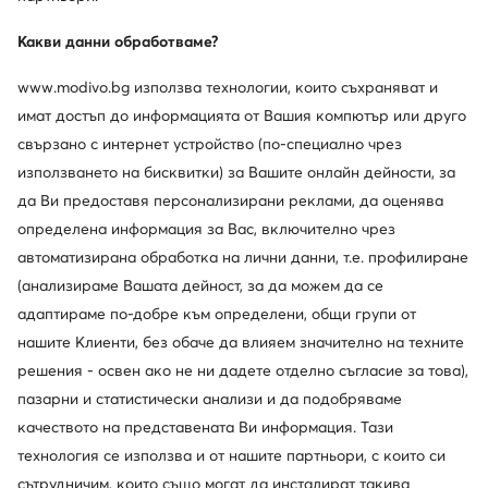
Какви данни обработваме?
www.modivo.bg използва технологии, които съхраняват и
имат достъп до информацията от Вашия компютър или друго
свързано с интернет устройство (по-специално чрез
използването на бисквитки) за Вашите онлайн дейности, за
да Ви предоставя персонализирани реклами, да оценява
определена информация за Вас, включително чрез
автоматизирана обработка на лични данни, т.е. профилиране
(анализираме Вашата дейност, за да можем да се
Clarks
Blauer
адаптираме по-добре към определени, общи групи от
Ботуши · Черен
Ботуши · Кафяв
нашите Клиенти, без обаче да влияем значително на техните
137,54
€
158,50
€
решения - освен ако не ни дадете отделно съгласие за това),
пазарни и статистически анализи и да подобряваме
качеството на представената Ви информация. Тази
технология се използва и от нашите партньори, с които си
сътрудничим, които също могат да инсталират такива