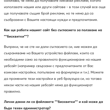
означава, че няма да получавате никакви реклами, когато
използвате нашия или други сайтове - в този случай все още
ще получавате същия брой реклами, но те няма да са
съобразени с Вашите настоящи нужди и предпочитания.
Как ще работи нашият сайт без съгласието за ползване на
""бисквитки""?
Geox
Vagabond Shoemakers
Ботуши · Кафяв
Ботуши · Кафяв
Въпреки, че не сте ни дали съгласието си, ние можем да
167,19
€
250,02
€
съхраняваме на Вашето устройство файлове, които са
необходими само за правилното функциониране на нашия
уебсайт (например свързани с предпочитаните от Вас
езикови настройки, попълване на формуляри и т.н.). Можете
да промените тези настройки в уеб браузъра си, но тогава
някои части на нашия уебсайт няма да функционират
правилно.
Лични данни ли са файловете ""бисквитки"" и кой може да
бъде техен администратор?