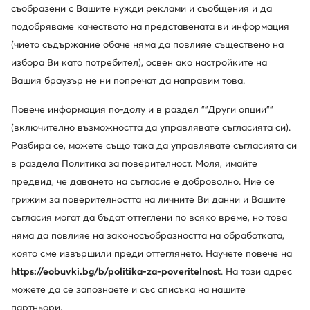
съобразени с Вашите нужди реклами и съобщения и да
188,67
€
669,28
€
подобряваме качеството на представената ви информация
(чието съдържание обаче няма да повлияе съществено на
избора Ви като потребител), освен ако настройките на
Вашия браузър не ни попречат да направим това.
Повече информация по-долу и в раздел ""Други опции""
(включително възможността да управлявате съгласията си).
Разбира се, можете също така да управлявате съгласията си
в раздела Политика за поверителност. Моля, имайте
предвид, че даването на съгласие е доброволно. Ние се
грижим за поверителността на личните Ви данни и Вашите
съгласия могат да бъдат оттеглени по всяко време, но това
няма да повлияе на законосъобразността на обработката,
Clarks
Bugatti
която сме извършили преди оттеглянето. Научете повече на
Ботуши · Черен
Ботуши · Кафяв
https://eobuvki.bg/b/politika-za-poveritelnost
. На този адрес
140,09
€
91,52
€
можете да се запознаете и със списъка на нашите
партньори.