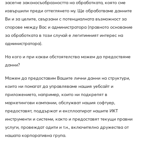
засегне законосъобразността на обработката, която сме
извършили преди оттеглянето му. Ще обработваме данните
Ви и за целите, свързани с потенциалната възможност за
спорове между Вас и администратора (правното основание
за обработката в този случай е легитимният интерес на
администратора).
На кого и при какви обстоятелства можем да предоствяме
данни?
Можем да предоставим Вашите лични данни на структури,
които ни помагат да управляваме нашия уебсайт и
приложението, например, които ни подкрепят в
Rossignol
Geox
маркетингови кампании, обслужват нашия софтуер,
Ботуши · Кафяв
Ботуши · Кафяв
предоставят, поддържат и експлоатират нашите ИКТ
439,20
€
188,67
€
инструменти и системи, както и предоставят текущи правни
услуги, провеждат одити и т.н., включително дружества от
нашата корпоративна група.