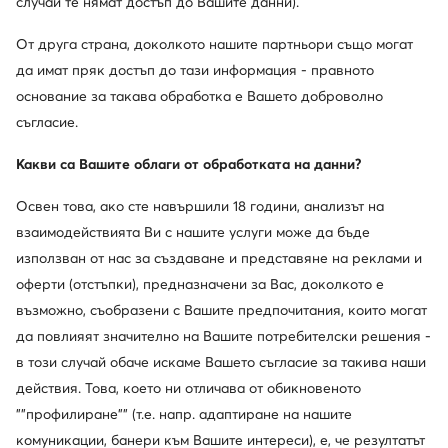
случай те нямат достъп до Вашите данни).
Badura
Blauer
От друга страна, доколкото нашите партньори също могат
Ботуши · Черен
Ботуши · Черен
да имат пряк достъп до тази информация - правното
102,25
€
167,70
€
основание за такава обработка е Вашето доброволно
съгласие.
Какви са Вашите облаги от обработката на данни?
Освен това, ако сте навършили 18 години, анализът на
взаимодействията Ви с нашите услуги може да бъде
използван от нас за създаване и представяне на реклами и
оферти (отстъпки), предназначени за Вас, доколкото е
възможно, съобразени с Вашите предпочитания, които могат
да повлияят значително на Вашите потребителски решения -
Промоция
в този случай обаче искаме Вашето съгласие за такива наши
действия. Това, което ни отличава от обикновеното
Fabi
Rieker
""профилиране"" (т.е. напр. адаптиране на нашите
Ботуши · Черен
Ботуши · Черен
комуникации, банери към Вашите интереси), е, че резултатът