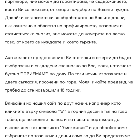
партньори, ние можем да гарантираме, че съдържанието,
което Ви се показва, отговаря по-добре на Вашите нужди.
Aldo
Tommy Hilfiger
Ботуши · Черен
Ботуши · Тъмносин
Давайки съгласието си за обработката на Вашите данни,
198,89
€
183,55
€
включително в областта на профилирането, пазарния и
статистически анализ, вие можете да намерите по-лесно
това, от което се нуждаете и което търсите.
Ако желаете представените Ви отстъпки и оферти да бъдат
съобразени и създадени специално за Вас, моля, натиснете
бутона ""ПРИЕМАМ"" по-долу. По този начин изразявате и
двете съгласия, посочени по-горе. Моля, имайте предвид, че
трябва да сте навършили 18 години.
Влизайки на нашия сайт по друг начин, например като
кликнете върху символа ""x"" в горния десен ъгъл на това
табло, ще позволите на нас и на нашите партньори да
използваме технологията ""бисквитки"" и да обработваме
JOOP!
Polo Ralph Lauren
Ботуши · Черен
Ботуши · Черен
събраните по този начин данни само за да Ви представяме