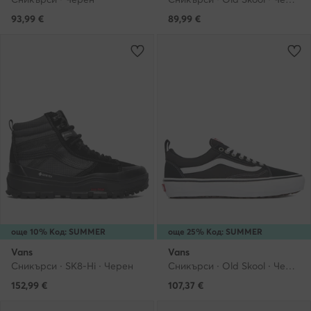
93,99
€
89,99
€
още 10% Код: SUMMER
още 25% Код: SUMMER
Vans
Vans
Сникърси · SK8-Hi · Черен
Сникърси · Old Skool · Черен
152,99
€
107,37
€