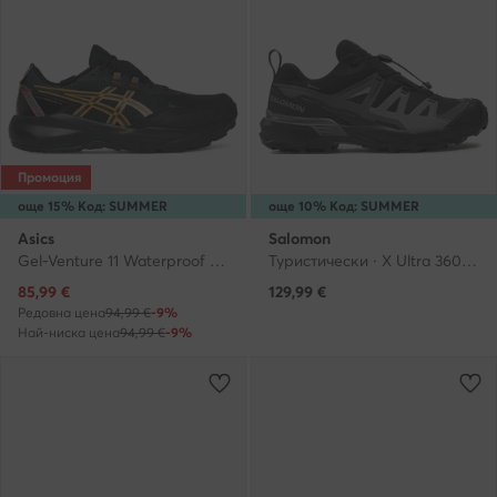
Промоция
още 15% Код: SUMMER
още 10% Код: SUMMER
Asics
Salomon
Gel-Venture 11 Waterproof 1011C159 · Маратонки за бягане
Туристически · X Ultra 360 GORE-TEX L47453200 · Черен
Актуална цена
85,99
€
129,99
€
Редовна цена
94,99 €
-9%
Най-ниска цена
94,99 €
-9%