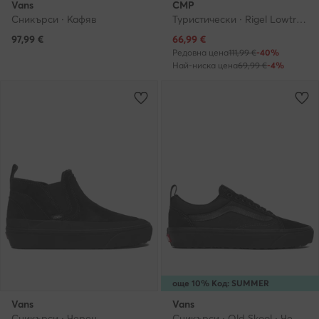
Vans
CMP
Сникърси · Кафяв
Туристически · Rigel Lowtrekking Shoes Wp 3Q54457 · Тъмносин
Актуална цена
97,99
€
66,99
€
Редовна цена
111,99 €
-40%
Най-ниска цена
69,99 €
-4%
още 10% Код: SUMMER
Vans
Vans
Сникърси · Черен
Сникърси · Old Skool · Черен