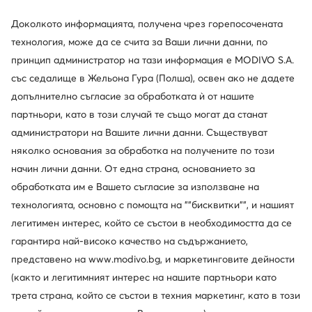
Промоция
Промоция
Доколкото информацията, получена чрез горепосочената
още 15% Код: SUMMER
технология, може да се счита за Ваши лични данни, по
Salomon
Merrell
принцип администратор на тази информация е MODIVO S.A.
Supercross 4 Gtx GORE-TEX 417316 26 V0 · Маратонки за бягане
Туристически · Speed Solo Mid Wp J004533 · Кафяв
със седалище в Жельона Гура (Полша), освен ако не дадете
Актуална цена
Актуална цена
114,99
€
101,75
€
допълнително съгласие за обработката ѝ от нашите
Редовна цена
173,33 €
-33%
Редовна цена
186,11 €
-45%
Най-ниска цена
129,99 €
-11%
Най-ниска цена
107,37 €
-5%
партньори, като в този случай те също могат да станат
администратори на Вашите лични данни. Съществуват
няколко основания за обработка на получените по този
начин лични данни. От една страна, основанието за
обработката им е Вашето съгласие за използване на
технологията, основно с помощта на ""бисквитки"", и нашият
легитимен интерес, който се състои в необходимостта да се
гарантира най-високо качество на съдържанието,
представено на www.modivo.bg, и маркетинговите дейности
(както и легитимният интерес на нашите партньори като
трета страна, който се състои в техния маркетинг, като в този
Промоция