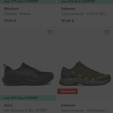
още 15% Код: SUMMER
още 15% Код: SUMMER
Skechers
Salomon
Обувки · Кафяв
Туристически · X Ultra 360 Gore-Tex L47687000 · Сив
111,97
€
151,85
€
Промоция
още 15% Код: SUMMER
Asics
Salomon
Gel-Sonoma 8 Gtx 1011B977 · Маратонки за бягане
Туристически · X-Adventure Recon Gore Tex L47813200 · Каки