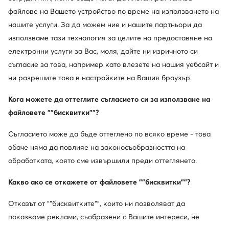
файлове на Вашето устройство по време на използването на
нашите услуги. За да можем ние и нашите партньори да
използваме тази технология за целите на предоставяне на
-15%
електронни услуги за Вас, моля, дайте ни изричното си
още 15% Код: SUMMER
съгласие за това, например като влезете на нашия уебсайт и
adidas
CMP
Туристически · Terrex Anylander Rain.Rdy JR6597 · Сив
Туристически · Rigel Low Trekking Shoe Wp 3Q54457 · Черен
ни разрешите това в настройките на Вашия браузър.
Актуална цена
86,41
€
73,99
€
Кога можете да оттеглите съгласието си за използване на
Редовна цена
111,99 €
-33%
Най-ниска цена
87,99 €
-15%
файловете ""бисквитки""?
Съгласието може да бъде оттеглено по всяко време - това
обаче няма да повлияе на законосъобразността на
обработката, която сме извършили преди оттеглянето.
Какво ако се откажете от файловете ""бисквитки""?
Отказът от ""бисквитките"", които ни позволяват да
показваме реклами, съобразени с Вашите интереси, не