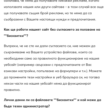
означава, че няма да получавате никакви реклами, когато
използвате нашия или други сайтове - в този случай все още
Промоция
ще получавате същия брой реклами, но те няма да са
още 25% Код: SUMMER
съобразени с Вашите настоящи нужди и предпочитания.
Asics
adidas
Gel-Sonoma 8 Gtx 1011B977 · Маратонки за бягане
Туристически · Terrex Anylander CLIMAWARM+ JH6234 · Черен
Как ще работи нашият сайт без съгласието за ползване на
Актуална цена
""бисквитки""?
89,99
€
122,20
€
Редовна цена
126,29 €
-28%
Най-ниска цена
99,99 €
-10%
Въпреки, че не сте ни дали съгласието си, ние можем да
съхраняваме на Вашето устройство файлове, които са
необходими само за правилното функциониране на нашия
уебсайт (например свързани с предпочитаните от Вас
езикови настройки, попълване на формуляри и т.н.). Можете
да промените тези настройки в уеб браузъра си, но тогава
някои части на нашия уебсайт няма да функционират
правилно.
Лични данни ли са файловете ""бисквитки"" и кой може да
бъде техен администратор?