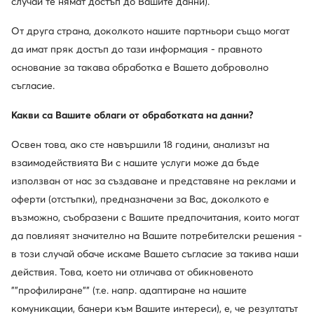
случай те нямат достъп до Вашите данни).
още 15% Код: SUMMER
Hunter
The North Face
От друга страна, доколкото нашите партньори също могат
Гумени ботуши · Каки
Туристически · M Back-To-Berkeley Iv Textile WpNF0A8177OIE1 · Син
да имат пряк достъп до тази информация - правното
Актуална цена
79,99
€
148,79
€
основание за такава обработка е Вашето доброволно
Редовна цена
86,91 €
-7%
съгласие.
Най-ниска цена
86,91 €
-7%
Какви са Вашите облаги от обработката на данни?
Освен това, ако сте навършили 18 години, анализът на
взаимодействията Ви с нашите услуги може да бъде
използван от нас за създаване и представяне на реклами и
оферти (отстъпки), предназначени за Вас, доколкото е
възможно, съобразени с Вашите предпочитания, които могат
да повлияят значително на Вашите потребителски решения -
в този случай обаче искаме Вашето съгласие за такива наши
действия. Това, което ни отличава от обикновеното
""профилиране"" (т.е. напр. адаптиране на нашите
още 15% Код: SUMMER
комуникации, банери към Вашите интереси), е, че резултатът