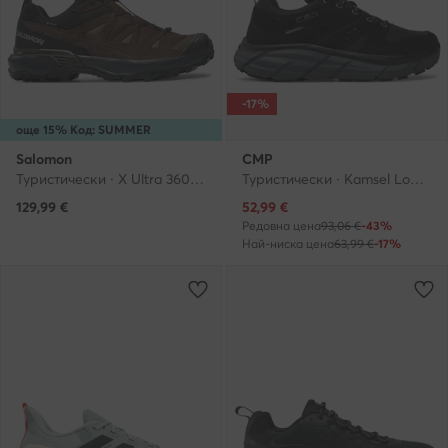
-17%
още 15% Код: SUMMER
Salomon
CMP
Туристически · X Ultra 360 Leather Gore-Tex L47571200 · Кафяв
Туристически · Kamsel Low 3Q25987EO · Черен
Актуална цена
129,99
€
52,99
€
Редовна цена
93,06 €
-43%
Най-ниска цена
63,99 €
-17%