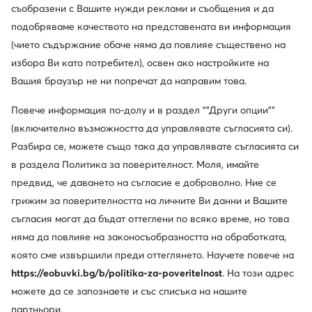
съобразени с Вашите нужди реклами и съобщения и да
подобряваме качеството на представената ви информация
(чието съдържание обаче няма да повлияе съществено на
избора Ви като потребител), освен ако настройките на
Вашия браузър не ни попречат да направим това.
Промоция
-15%
още 15% Код: SUMMER
Повече информация по-долу и в раздел ""Други опции""
(включително възможността да управлявате съгласията си).
adidas
Hunter
Туристически · Terrex Swift R2 GORE-TEX Hiking Shoes IF7631 · Черен
Гумени ботуши · Черен
Разбира се, можете също така да управлявате съгласията си
Актуална цена
Актуална цена
90,99
€
111,99
€
в раздела Политика за поверителност. Моля, имайте
Редовна цена
152,88 €
-40%
Редовна цена
132,93 €
-15%
предвид, че даването на съгласие е доброволно. Ние се
Най-ниска цена
105,84 €
-14%
Най-ниска цена
132,93 €
-15%
грижим за поверителността на личните Ви данни и Вашите
съгласия могат да бъдат оттеглени по всяко време, но това
няма да повлияе на законосъобразността на обработката,
която сме извършили преди оттеглянето. Научете повече на
https://eobuvki.bg/b/politika-za-poveritelnost
. На този адрес
можете да се запознаете и със списъка на нашите
партньори.