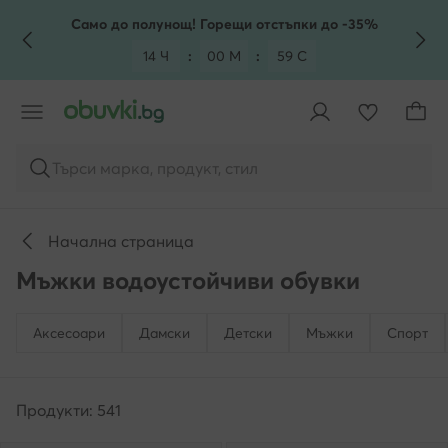
КЪМ ОСНОВНОТО СЪДЪРЖАНИЕ
КЪМ ТЪРСЕНЕ
Само до полунощ! Горещи отстъпки до -35%
14 Ч
:
00 М
:
57 С
Търси марка, продукт, стил
Начална страница
Мъжки водоустойчиви обувки
Аксесоари
Дамски
Детски
Мъжки
Спорт
Продукти: 541