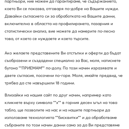
партньори, ние можем да гарантираме, че съдържанието,
което Ви се показва, отговаря по-добре на Вашите нужди.
Давайки съгласието си за обработката на Вашите данни,
включително в областта на профилирането, пазарния и
статистически анализ, вие можете да намерите по-лесно
това, от което се нуждаете и което търсите.
Промоция
Промоция
Ако желаете представените Ви отстъпки и оферти да бъдат
съобразени и създадени специално за Вас, моля, натиснете
Puma
Hoka
Сникърси · Бежов
Туристически · Kaha 3 Gtx GOR-TEX 1162530 · Черен
бутона ""ПРИЕМАМ"" по-долу. По този начин изразявате и
Актуална цена
Актуална цена
75,67
€
186,62
€
двете съгласия, посочени по-горе. Моля, имайте предвид, че
Редовна цена
109,93 €
-31%
Редовна цена
239,28 €
-22%
трябва да сте навършили 18 години.
Най-ниска цена
84,87 €
-10%
Най-ниска цена
205,54 €
-9%
Влизайки на нашия сайт по друг начин, например като
кликнете върху символа ""x"" в горния десен ъгъл на това
табло, ще позволите на нас и на нашите партньори да
използваме технологията ""бисквитки"" и да обработваме
събраните по този начин данни само за да Ви представяме