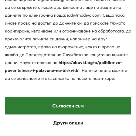
да се свържете с нашето длъжностно лице по защита на
данните по електронна поща: iod@modivo.com. Също така
имате право на достъп до данните си, да поискате тяхното
коригиране, изтриване или ограничаване на обработката, да
прехвърлите личните си данни, например на друг
администратор, право на възражение, както и право на
жалба до Председателя на Службата за защита на личните
Промоция
данни. Научете повече на
https://obuvki.bg/b/politika-za-
още 25% Код: SUMMER
poveritelnost-i-polzvane-na-biskvitki
. На този адрес можете
Salewa
Salomon
да се запознаете и със списъка на нашите партньори.
Туристически · Speed Beat Gtx GORE-TEX 61338-0978 · Черен
Xa Meta Made In France L47701900 · Маратонки за бягане
Актуална цена
144,99
€
119,99
€
Редовна цена
190,71 €
-23%
Най-ниска цена
152,99 €
-5%
Съгласен съм
Други опции
Сортирай
Филтрирай