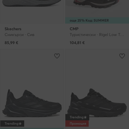
още 25% Код: SUMMER
Skechers
CMP
Сникърси · Сив
Туристически · Rigel Low Trekking Shoes Wp 3Q13247 · Тъмносин
85,99
€
104,81
€
Trending
Trending
Промоция