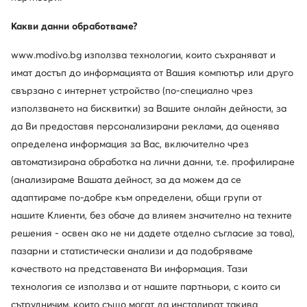
Какви данни обработваме?
www.modivo.bg използва технологии, които съхраняват и
Промоция
имат достъп до информацията от Вашия компютър или друго
още 15% Код: SUMMER
свързано с интернет устройство (по-специално чрез
adidas
CMP
използването на бисквитки) за Вашите онлайн дейности, за
Туристически · Terrex Swift R2 GORE-TEX Hiking Shoes IF7633 · Син
Туристически · Rigel Low Trekking Shoes Wp 3Q54457 · Сив
да Ви предоставя персонализирани реклами, да оценява
Актуална цена
103,28
€
75,99
€
определена информация за Вас, включително чрез
Редовна цена
152,88 €
-32%
автоматизирана обработка на лични данни, т.е. профилиране
Най-ниска цена
114,53 €
-9%
(анализираме Вашата дейност, за да можем да се
адаптираме по-добре към определени, общи групи от
нашите Клиенти, без обаче да влияем значително на техните
решения - освен ако не ни дадете отделно съгласие за това),
пазарни и статистически анализи и да подобряваме
качеството на представената Ви информация. Тази
технология се използва и от нашите партньори, с които си
сътрудничим, които също могат да инсталират такива