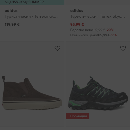
още 15% Код: SUMMER
adidas
adidas
Туристически · Terrexmaker 2 GORE-TEX IH0618 · Черен
Туристически · Terrex Skychaser AX5 GORE-TEX JQ2210 · Черен
Актуална цена
119,99
€
95,99
€
Редовна цена
119,99 €
-20%
Най-ниска цена
105,99 €
-9%
Промоция