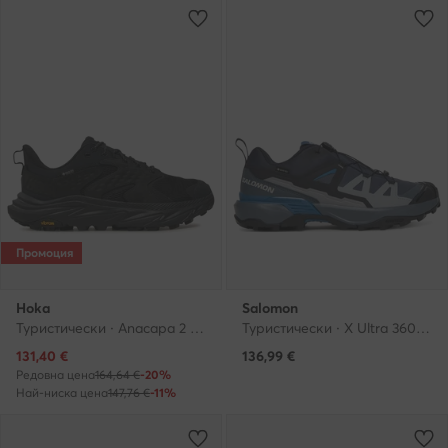
Промоция
Hoka
Salomon
Туристически · Anacapa 2 Low GTX GORE-TEX 1141632 · Черен
Туристически · X Ultra 360 Gore-Tex L47860400 · Тъмносин
Актуална цена
131,40
€
136,99
€
Редовна цена
164,64 €
-20%
Най-ниска цена
147,76 €
-11%