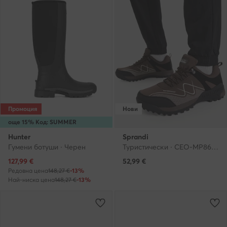
Промоция
Нови
още 15% Код: SUMMER
Hunter
Sprandi
Гумени ботуши · Черен
Туристически · CEO-MP86-19003 · Черен
Актуална цена
127,99
€
52,99
€
Редовна цена
148,27 €
-13%
Най-ниска цена
148,27 €
-13%