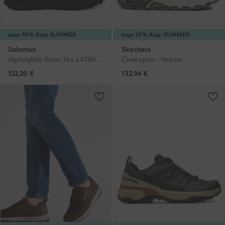
още 10% Код: SUMMER
още 25% Код: SUMMER
Salomon
Skechers
Alphaglide Gore-Tex L47802100 · Маратонки за бягане
Сникърси · Черен
122,20
€
132,94
€