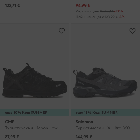
Актуална цена
122,71
€
94,99
€
Редовна цена
130,89 €
-27%
Най-ниска цена
103,79 €
-8%
още 10% Код: SUMMER
още 15% Код: SUMMER
CMP
Salomon
Туристически · Moon Low Treking Shoe Wp 31Q4787 · Черен
Туристически · X Ultra 360 Leather Gore-Tex L47571400 · Сив
87,99
€
144,99
€