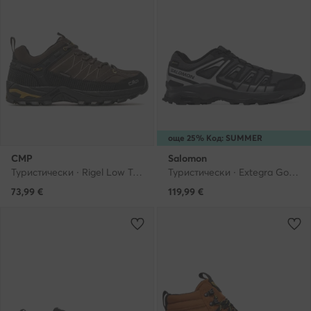
още 25% Код: SUMMER
CMP
Salomon
Туристически · Rigel Low Trekking Shoes Wp 3Q13247 · Кафяв
Туристически · Extegra Gore-Tex L47768800 · Сив
73,99
€
119,99
€