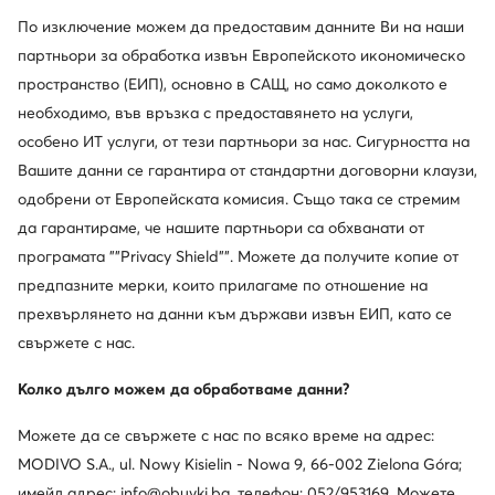
По изключение можем да предоставим данните Ви на наши
партньори за обработка извън Европейското икономическо
пространство (ЕИП), основно в САЩ, но само доколкото е
необходимо, във връзка с предоставянето на услуги,
особено ИТ услуги, от тези партньори за нас. Сигурността на
Вашите данни се гарантира от стандартни договорни клаузи,
одобрени от Европейската комисия. Също така се стремим
да гарантираме, че нашите партньори са обхванати от
Промоция
Промоция
програмата ""Privacy Shield"". Можете да получите копие от
още 10% Код: SUMMER
предпазните мерки, които прилагаме по отношение на
Skechers
Salomon
прехвърлянето на данни към държави извън ЕИП, като се
Go Run Trail Altitude 2.0 220757 BBK · Маратонки за бягане
Туристически · Xa Pro 3D V9 GORE-TEX L47270100 · Черен
свържете с нас.
Актуална цена
Актуална цена
74,99
€
153,99
€
Редовна цена
101,75 €
-26%
Редовна цена
169,99 €
-9%
Колко дълго можем да обработваме данни?
Най-ниска цена
82,99 €
-9%
Най-ниска цена
169,99 €
-9%
Можете да се свържете с нас по всяко време на адрес:
MODIVO S.A., ul. Nowy Kisielin - Nowa 9, 66-002 Zielona Góra;
имейл адрес: info@obuvki.bg, телефон: 052/953169. Можете