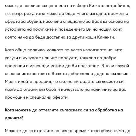
Hunter
Vans
може да повлияе съществено на избора Ви като потребител,
Гумени ботуши · Черен
Туристически · Crosspath XC VN000EAN2N11 · Светлобежов
т.е. напр. резултатът може да бъде много изгодна, временна
92,03
€
154,99
€
оферта за обувки, насочена специално за Вас въз основа на
историята на покупките и поведението Ви на нашия сайт,
която няма да бъде достъпна за други наши Клиенти.
Като общо правило, колкото по-често използвате нашите
услуги и купувате нашите продукти, толкова по-добри
промоции и изненади можем да Ви подготвим. В този случай
основанието за това е Вашето доброволно дадено съгласие.
Моля, имайте предвид, че ако не ни дадете съгласието си,
може да ограничим броя и качеството на наличните за Вас
промоции и специални оферти.
Кога можете да оттеглите съгласието си за обработка на
още 15% Код: SUMMER
данните?
Salomon
CMP
Туристически · Outscape Gtx GORE-TEX L49233000 · Сив
Туристически · Rigel Low Trekking Shoe Wp 3Q54457 · Тъмносин
Можете да го оттеглите по всяко време - това обаче няма да
119,99
€
72,99
€