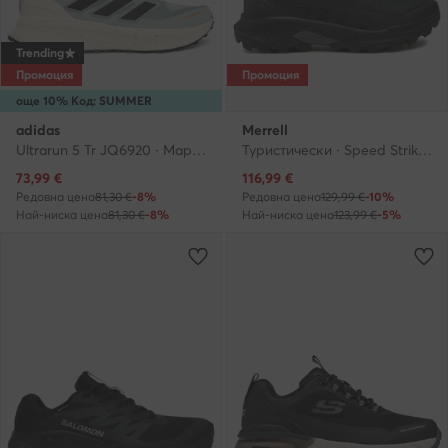
Trending
Промоция
Промоция
още 10% Код: SUMMER
adidas
Merrell
Ultrarun 5 Tr JQ6920 · Маратонки за бягане
Туристически · Speed Strike 2 Gtx GORE-TEX J037825 · Черен
Актуална цена
Актуална цена
73,99
€
116,99
€
Редовна цена
81,30 €
-8%
Редовна цена
129,99 €
-10%
Най-ниска цена
81,30 €
-8%
Най-ниска цена
123,99 €
-5%