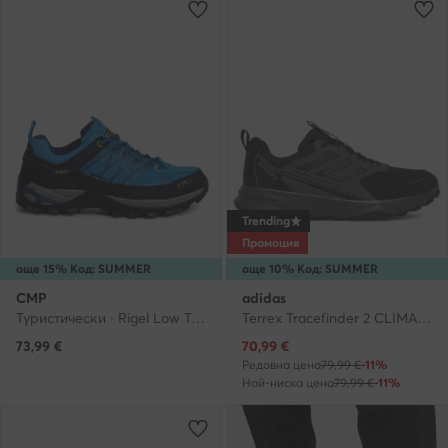
Trending
Промоция
още 15% Код: SUMMER
още 10% Код: SUMMER
CMP
adidas
Туристически · Rigel Low Trekking Shoes Wp 3Q54457 · Син
Terrex Tracefinder 2 CLIMAPROOF Trail Running Shoes JI0274 · Маратонки за бягане
Актуална цена
73,99
€
70,99
€
Редовна цена
79,99 €
-11%
Най-ниска цена
79,99 €
-11%