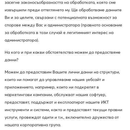
засегне законосъобразността на обработката, която сме
извършили преди оттеглянето му. Ще обработваме данните
Ви и за целите, свързани с потенциалната възможност за
спорове между Вас и администратора (правното основание
за обработката в този случай е легитимният интерес на
администратора).
На кого и при какви обстоятелства можем да предоствяме
данни?
Можем да предоставим Вашите лични данни на структури,
които ни помагат да управляваме нашия уебсайт и
Trending
приложението, например, които ни подкрепят в
маркетингови кампании, обслужват нашия софтуер,
adidas
Salomon
предоставят, поддържат и експлоатират нашите ИКТ
Туристически · Terrex Anylander Rain.Rdy JR9087 · Каки
Xa Pro 3D V9 Wide Gore-Tex L47277000 · Туристически
инструменти и системи, както и предоставят текущи правни
86,41
€
178,44
€
услуги, провеждат одити и т.н., включително дружества от
нашата корпоративна група.