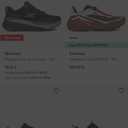
Промоция
Нови
още 25% Код: SUMMER
Skechers
Salomon
Маратонки за бягане · Max Cushioning Premier Trail 2.0 220923 BKCC · Черен
Genesis 2 L45474200 · Маратонки за бягане
Актуална цена
76,18
€
149,99
€
Редовна цена
127,31 €
-40%
Най-ниска цена
85,39 €
-10%