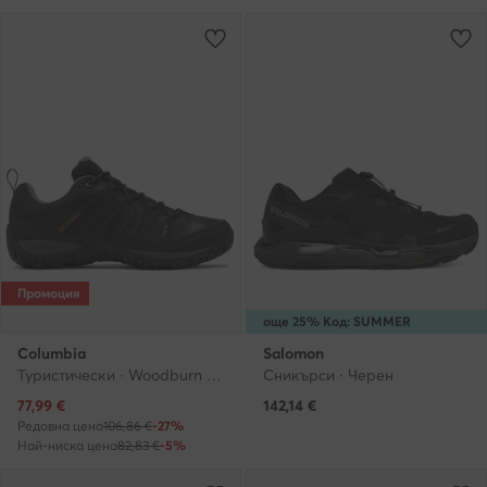
Промоция
още 25% Код: SUMMER
Columbia
Salomon
Туристически · Woodburn II Waterproof 1553001 · Черен
Сникърси · Черен
Актуална цена
77,99
€
142,14
€
Редовна цена
106,86 €
-27%
Най-ниска цена
82,83 €
-5%