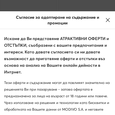
Съгласие за адаптиране на съдържание и
промоции
Искаме да Ви представяме АТРАКТИВНИ ОФЕРТИ и
ОТСТЪПКИ, съобразени с вашите предпочитания и
Промоция
интереси. Като давате съгласието си ни давате
още 10% Код: SUMMER
възможност да приготвяме оферти и отстъпки въз
Salomon
Hoka
основа на анализ на Вашите онлайн дейности в
Туристически · Outscape Mid Gtx GORE-TEX L45410800 · Черен
Transport GTX GORE-TEX 1133957 · Сникърси
Интрнет.
Актуална цена
139,99
€
141,99
€
Редовна цена
189,99 €
-25%
Тези оферти и съдържание могат да повлияят значително на
Най-ниска цена
154,99 €
-8%
решенията Ви при пазаруване - затова офертата е
предназначена за лица на възраст от 18 години или повече.
Чрез използване на решения и технологии като бисквитки и
обработката на Вашите данни от MODIVO S.A. и неговите