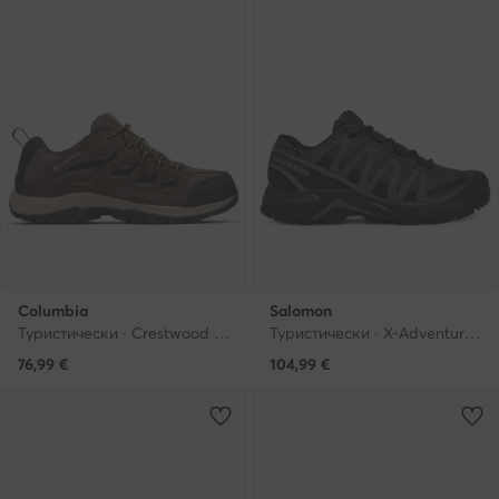
Columbia
Salomon
Туристически · Crestwood Waterproof 2100651 · Кафяв
Туристически · X-Adventure Recon Gore Tex L47809200 · Сив
76,99
€
104,99
€