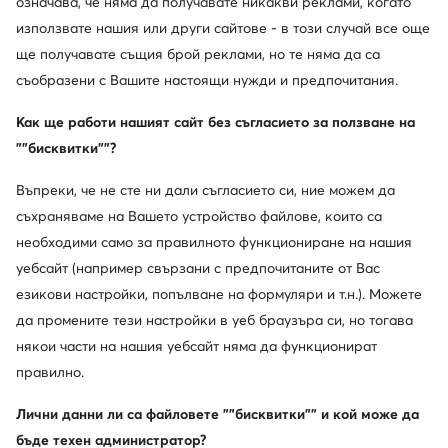
означава, че няма да получавате никакви реклами, когато
използвате нашия или други сайтове - в този случай все още
ще получавате същия брой реклами, но те няма да са
съобразени с Вашите настоящи нужди и предпочитания.
Как ще работи нашият сайт без съгласието за ползване на
""бисквитки""?
Въпреки, че не сте ни дали съгласието си, ние можем да
още 25% Код: SUMMER
още 25% Код: SUMMER
съхраняваме на Вашето устройство файлове, които са
необходими само за правилното функциониране на нашия
Mizuno
Mizuno
Wave Skyrise 7 J1GC2609 · Маратонки за бягане
Wave Skyrise 7 J1GD2609 · Маратонки за бягане
уебсайт (например свързани с предпочитаните от Вас
139,99
€
139,99
€
езикови настройки, попълване на формуляри и т.н.). Можете
да промените тези настройки в уеб браузъра си, но тогава
някои части на нашия уебсайт няма да функционират
правилно.
Лични данни ли са файловете ""бисквитки"" и кой може да
бъде техен администратор?