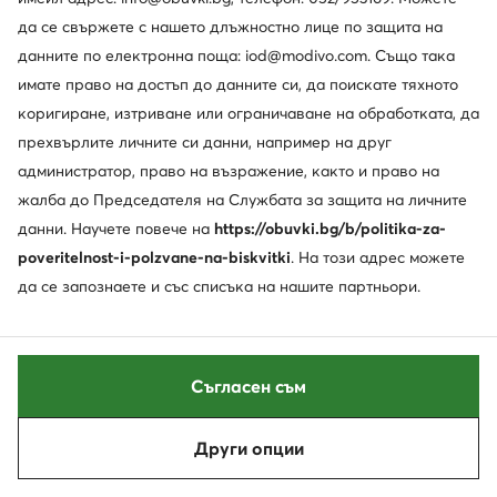
Mizuno
Mizuno
Сникърси · Черен
Wave Rider 29 J1GD2503 22 · Маратонки за бягане
да се свържете с нашето длъжностно лице по защита на
Актуална цена
Актуална цена
данните по електронна поща: iod@modivo.com. Също така
82,99
€
135,99
€
Редовна цена
108,99 €
-23%
Редовна цена
159,99 €
-15%
имате право на достъп до данните си, да поискате тяхното
Най-ниска цена
87,99 €
-5%
Най-ниска цена
143,99 €
-5%
коригиране, изтриване или ограничаване на обработката, да
прехвърлите личните си данни, например на друг
администратор, право на възражение, както и право на
жалба до Председателя на Службата за защита на личните
данни. Научете повече на
https://obuvki.bg/b/politika-za-
poveritelnost-i-polzvane-na-biskvitki
. На този адрес можете
да се запознаете и със списъка на нашите партньори.
Съгласен съм
Промоция
-24%
още 10% Код: SUMMER
Други опции
Сортирай
Филтрирай
1
Mizuno
Mizuno
Neo Vista 2 J1GD2534 71 · Маратонки за бягане
Revolt 4 J1GD2581 73 · Маратонки за бягане