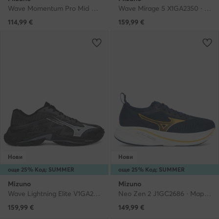
Wave Momentum Pro Mid V1GC2545 · Обувки за зала
Wave Mirage 5 X1GA2350 · Обувки за зала
114,99
€
159,99
€
Нови
Нови
още 25% Код: SUMMER
още 25% Код: SUMMER
Mizuno
Mizuno
Wave Lightning Elite V1GA2600 · Обувки за зала
Neo Zen 2 J1GC2686 · Маратонки за бягане
159,99
€
149,99
€