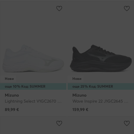
Нови
Нови
още 10% Код: SUMMER
още 25% Код: SUMMER
Mizuno
Mizuno
Lightning Select V1GC2670 · Обувки за зала
Wave Inspire 22 J1GC2645 · Маратонки за бягане
89,99
€
159,99
€