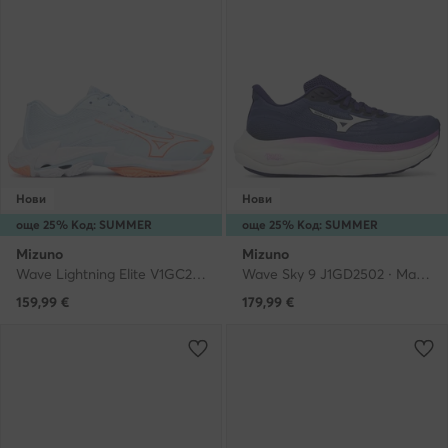
Нови
Нови
още 25% Код: SUMMER
още 25% Код: SUMMER
Mizuno
Mizuno
Wave Lightning Elite V1GC2600 · Обувки за зала
Wave Sky 9 J1GD2502 · Маратонки за бягане
159,99
€
179,99
€