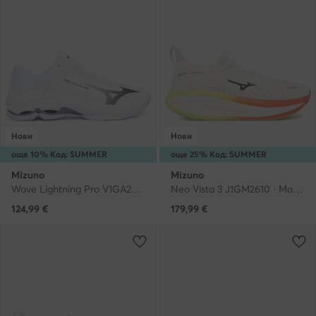
Нови
Нови
още 10% Код: SUMMER
още 25% Код: SUMMER
Mizuno
Mizuno
Wave Lightning Pro V1GA2660 · Обувки за зала
Neo Vista 3 J1GM2610 · Маратонки за бягане
124,99
€
179,99
€