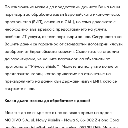
още 10% Код: SUMMER
По изключение можем да предоставим данните Ви на наши
Mizuno
Mizuno
партньори за обработка извън Европейското икономическо
Wave Mirage 5 X1GA2350 · Обувки за зала
Сникърси · Цветен
пространство (ЕИП), основно в САЩ, но само доколкото е
Актуална цена
Актуална цена
103,99
€
121,99
€
Редовна цена
160,03 €
-35%
Редовна цена
159,99 €
-23%
необходимо, във връзка с предоставянето на услуги,
Най-ниска цена
113,99 €
-8%
Най-ниска цена
127,99 €
-4%
особено ИТ услуги, от тези партньори за нас. Сигурността на
Вашите данни се гарантира от стандартни договорни клаузи,
одобрени от Европейската комисия. Също така се стремим
да гарантираме, че нашите партньори са обхванати от
програмата ""Privacy Shield"". Можете да получите копие от
предпазните мерки, които прилагаме по отношение на
прехвърлянето на данни към държави извън ЕИП, като се
свържете с нас.
Колко дълго можем да обработваме данни?
Можете да се свържете с нас по всяко време на адрес:
Промоция
Промоция
MODIVO S.A., ul. Nowy Kisielin - Nowa 9, 66-002 Zielona Góra;
още 10% Код: SUMMER
още 15% Код: SUMMER
имейл адрес: info@obuvki.bg, телефон: 052/953169. Можете