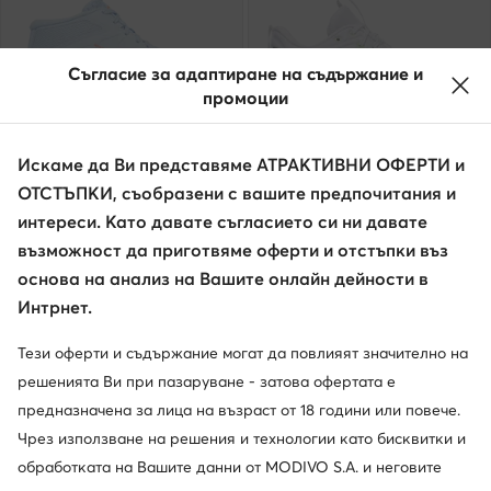
Съгласие за адаптиране на съдържание и
промоции
Нови
Нови
Искаме да Ви представяме АТРАКТИВНИ ОФЕРТИ и
още 25% Код: SUMMER
още 25% Код: SUMMER
ОТСТЪПКИ, съобразени с вашите предпочитания и
Mizuno
Mizuno
интереси. Като давате съгласието си ни давате
Wave Lightning Elite Mid V1GC2605 · Обувки за зала
Wave Momentum Elite V1GC2512 · Обувки за зала
възможност да приготвяме оферти и отстъпки въз
164,99
€
164,99
€
основа на анализ на Вашите онлайн дейности в
Интрнет.
Тези оферти и съдържание могат да повлияят значително на
решенията Ви при пазаруване - затова офертата е
предназначена за лица на възраст от 18 години или повече.
Чрез използване на решения и технологии като бисквитки и
обработката на Вашите данни от MODIVO S.A. и неговите