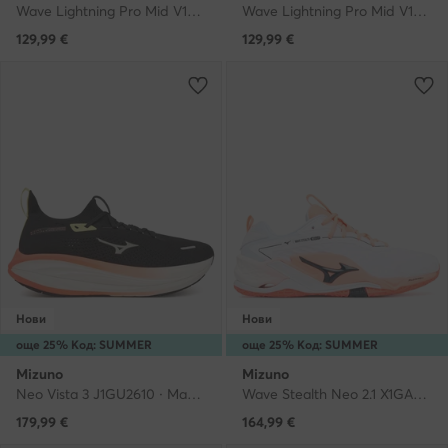
Wave Lightning Pro Mid V1GC2665 · Обувки за зала
Wave Lightning Pro Mid V1GA2665 · Обувки за зала
129,99
€
129,99
€
Нови
Нови
още 25% Код: SUMMER
още 25% Код: SUMMER
Mizuno
Mizuno
Neo Vista 3 J1GU2610 · Маратонки за бягане
Wave Stealth Neo 2.1 X1GA2640 · Обувки за зала
179,99
€
164,99
€