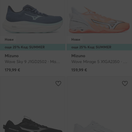
Нови
Нови
още 25% Код: SUMMER
още 25% Код: SUMMER
Mizuno
Mizuno
Wave Sky 9 J1GD2502 · Маратонки за бягане
Wave Mirage 5 X1GA2350 · Обувки за зала
179,99
€
159,99
€