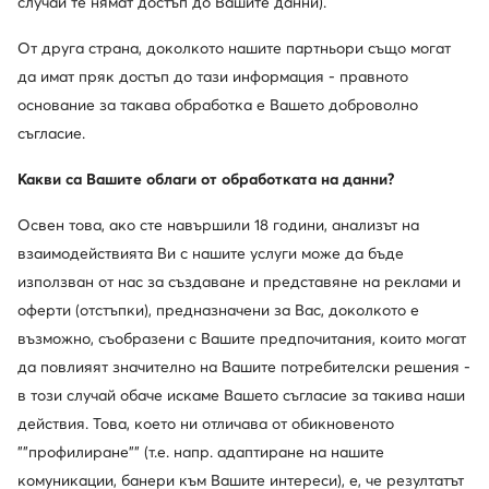
случай те нямат достъп до Вашите данни).
От друга страна, доколкото нашите партньори също могат
-16%
да имат пряк достъп до тази информация - правното
още 25% Код: SUMMER
още 10% Код: SUMMER
основание за такава обработка е Вашето доброволно
Mizuno
Mizuno
съгласие.
Lightning Select V1GA2670 59 · Обувки за зала
Wave Serene 2 J1GC2559 · Маратонки за бягане
Актуална цена
89,99
€
97,99
€
Какви са Вашите облаги от обработката на данни?
Редовна цена
129,99 €
-24%
Най-ниска цена
116,99 €
-16%
Освен това, ако сте навършили 18 години, анализът на
взаимодействията Ви с нашите услуги може да бъде
използван от нас за създаване и представяне на реклами и
оферти (отстъпки), предназначени за Вас, доколкото е
възможно, съобразени с Вашите предпочитания, които могат
да повлияят значително на Вашите потребителски решения -
в този случай обаче искаме Вашето съгласие за такива наши
действия. Това, което ни отличава от обикновеното
""профилиране"" (т.е. напр. адаптиране на нашите
комуникации, банери към Вашите интереси), е, че резултатът