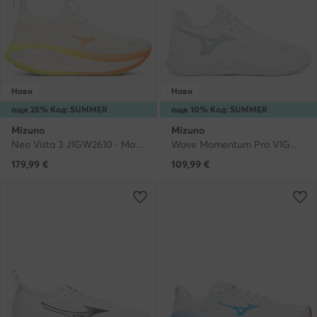
Нови
Нови
още 25% Код: SUMMER
още 10% Код: SUMMER
Mizuno
Mizuno
Neo Vista 3 J1GW2610 · Маратонки за бягане
Wave Momentum Pro V1GC2540 · Обувки за зала
179,99
€
109,99
€