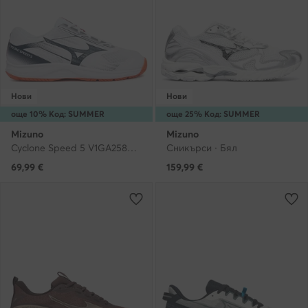
Нови
Нови
още 10% Код: SUMMER
още 25% Код: SUMMER
Mizuno
Mizuno
Cyclone Speed 5 V1GA2580 · Обувки за зала
Сникърси · Бял
69,99
€
159,99
€