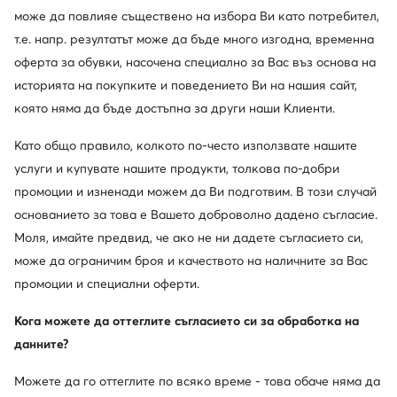
може да повлияе съществено на избора Ви като потребител,
Промоция
-24%
т.е. напр. резултатът може да бъде много изгодна, временна
още 10% Код: SUMMER
още 10% Код: SUMMER
оферта за обувки, насочена специално за Вас въз основа на
Mizuno
Mizuno
историята на покупките и поведението Ви на нашия сайт,
Enerzy Ridr Jr K1GC2416 · Маратонки за бягане
Neo Lumina J1GJ2673 · Маратонки за бягане
която няма да бъде достъпна за други наши Клиенти.
Актуална цена
Актуална цена
52,99
€
97,99
€
Редовна цена
70,99 €
-25%
Редовна цена
129,99 €
-24%
Като общо правило, колкото по-често използвате нашите
Най-ниска цена
55,99 €
-5%
Най-ниска цена
129,99 €
-24%
услуги и купувате нашите продукти, толкова по-добри
промоции и изненади можем да Ви подготвим. В този случай
основанието за това е Вашето доброволно дадено съгласие.
Моля, имайте предвид, че ако не ни дадете съгласието си,
може да ограничим броя и качеството на наличните за Вас
промоции и специални оферти.
Кога можете да оттеглите съгласието си за обработка на
данните?
Можете да го оттеглите по всяко време - това обаче няма да