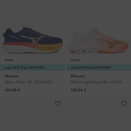
Нови
Нови
още 25% Код: SUMMER
още 25% Код: SUMMER
Mizuno
Mizuno
Wave Rider 30 J1GM2620 · Маратонки за бягане
Wave Lightning Elite V1GA2600 · Обувки за зала
159,99
€
159,99
€