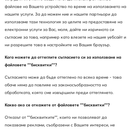
файлове на Вашето устройство по време на използването на
нашите услуги. За да можем ние и нашите партньори да
използваме тази технология за целите на предоставяне на
електронни услуги за Вас, моля, дайте ни изричното си
съгласие за това, например като влезете на нашия уебсайт и
ни разрешите това в настройките на Вашия браузър.
Кога можете да оттеглите съгласието си за използване на
файловете ""бисквитки""?
Съгласието може да бъде оттеглено по всяко време - това
още 25% Код: SUMMER
още 25% Код: SUMMER
обаче няма да повлияе на законосъобразността на
Mizuno
Mizuno
обработката, която сме извършили преди оттеглянето.
Сникърси · Цветен
Horizon 9 J1GD2626 22 · Маратонки за бягане
Какво ако се откажете от файловете ""бисквитки""?
108,99
€
179,99
€
Отказът от ""бисквитките"", които ни позволяват да
показваме реклами, съобразени с Вашите интереси, не