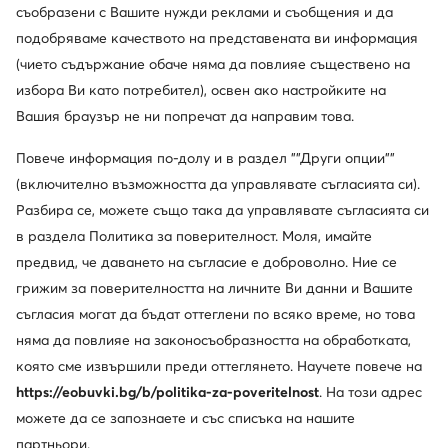
съобразени с Вашите нужди реклами и съобщения и да
още 10% Код: SUMMER
още 25% Код: SUMMER
подобряваме качеството на представената ви информация
Mizuno
Mizuno
(чието съдържание обаче няма да повлияе съществено на
Wave Momentum Pro Mid V1GA2545 · Обувки за зала
Wave Lightning Elite Mid V1GA2605 · Обувки за зала
избора Ви като потребител), освен ако настройките на
114,99
€
164,99
€
Вашия браузър не ни попречат да направим това.
Повече информация по-долу и в раздел ""Други опции""
(включително възможността да управлявате съгласията си).
Разбира се, можете също така да управлявате съгласията си
в раздела Политика за поверителност. Моля, имайте
предвид, че даването на съгласие е доброволно. Ние се
грижим за поверителността на личните Ви данни и Вашите
съгласия могат да бъдат оттеглени по всяко време, но това
няма да повлияе на законосъобразността на обработката,
която сме извършили преди оттеглянето. Научете повече на
Нови
Нови
https://eobuvki.bg/b/politika-za-poveritelnost
. На този адрес
още 25% Код: SUMMER
още 25% Код: SUMMER
можете да се запознаете и със списъка на нашите
Mizuno
Mizuno
партньори.