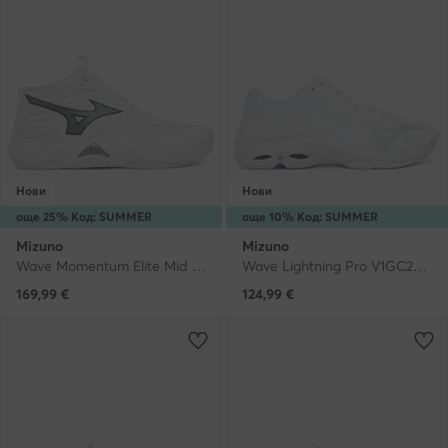
Нови
Нови
още 25% Код: SUMMER
още 10% Код: SUMMER
Mizuno
Mizuno
Wave Momentum Elite Mid V1GA2517 · Обувки за зала
Wave Lightning Pro V1GC2660 · Обувки за зала
169,99
€
124,99
€