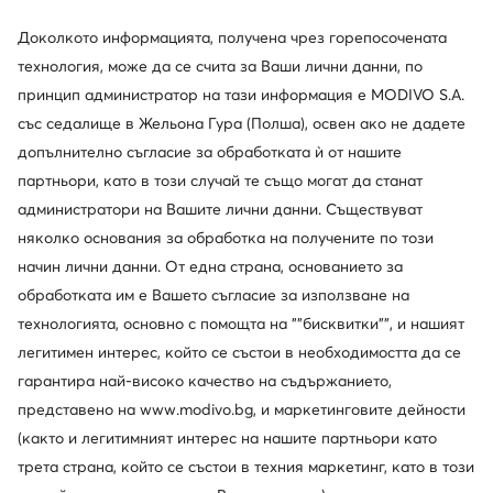
Доколкото информацията, получена чрез горепосочената
технология, може да се счита за Ваши лични данни, по
принцип администратор на тази информация е MODIVO S.A.
със седалище в Жельона Гура (Полша), освен ако не дадете
допълнително съгласие за обработката ѝ от нашите
още 25% Код: SUMMER
още 25% Код: SUMMER
партньори, като в този случай те също могат да станат
Mizuno
Mizuno
администратори на Вашите лични данни. Съществуват
Neo Vista 2 J1GC2534 · Маратонки за бягане
Wave Lightning Pro Mid V1GA2665 59 · Обувки за зала
няколко основания за обработка на получените по този
179,99
€
129,99
€
начин лични данни. От една страна, основанието за
обработката им е Вашето съгласие за използване на
технологията, основно с помощта на ""бисквитки"", и нашият
легитимен интерес, който се състои в необходимостта да се
гарантира най-високо качество на съдържанието,
представено на www.modivo.bg, и маркетинговите дейности
(както и легитимният интерес на нашите партньори като
трета страна, който се състои в техния маркетинг, като в този