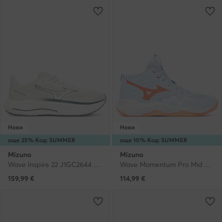
Нови
Нови
още 25% Код: SUMMER
още 10% Код: SUMMER
Mizuno
Mizuno
Wave Inspire 22 J1GC2644 · Маратонки за бягане
Wave Momentum Pro Mid V1GC2545 · Обувки за зала
159,99
€
114,99
€