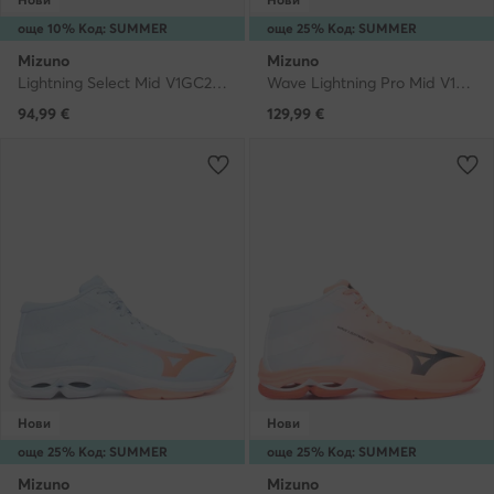
още 10% Код: SUMMER
още 25% Код: SUMMER
Mizuno
Mizuno
Lightning Select Mid V1GC2675 · Обувки за зала
Wave Lightning Pro Mid V1GC2665 · Обувки за зала
94,99
€
129,99
€
Нови
Нови
още 25% Код: SUMMER
още 25% Код: SUMMER
Mizuno
Mizuno