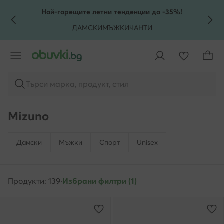
КЪМ ОСНОВНОТО СЪДЪРЖАНИЕ
КЪМ ТЪРСЕНЕ
Най-горещите летни тенденции до -35%!
ДАМСКИ
МЪЖКИ
ЧАНТИ
Търси марка, продукт, стил
Mizuno
Дамски
Мъжки
Спорт
Unisex
Продукти: 139
·
Избрани филтри (1)