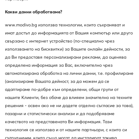
Wave Momentum Elite V1GA2512 · Обувки за зала
Wave Luminous Elite V1GA2620 · Обувки за зала
164,99
€
144,99
€
Какви данни обработваме?
www.modivo.bg използва технологии, които съхраняват и
имат достъп до информацията от Вашия компютър или друго
свързано с интернет устройство (по-специално чрез
използването на бисквитки) за Вашите онлайн дейности, за
да Ви предоставя персонализирани реклами, да оценява
определена информация за Вас, включително чрез
автоматизирана обработка на лични данни, т.е. профилиране
(анализираме Вашата дейност, за да можем да се
адаптираме по-добре към определени, общи групи от
нашите Клиенти, без обаче да влияем значително на техните
Нови
Нови
решения - освен ако не ни дадете отделно съгласие за това),
още 10% Код: SUMMER
още 10% Код: SUMMER
пазарни и статистически анализи и да подобряваме
Mizuno
Mizuno
качеството на представената Ви информация. Тази
Lightning Star Jr. V1GD2603 · Обувки за зала
Stealth Star 3 Jr. X1GC2507 · Обувки за зала
технология се използва и от нашите партньори, с които си
79,99
€
69,99
€
сътрудничим, които също могат да инсталират такива