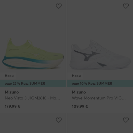
Нови
Нови
още 25% Код: SUMMER
още 10% Код: SUMMER
Mizuno
Mizuno
Neo Vista 3 J1GM2610 · Маратонки за бягане
Wave Momentum Pro V1GA2540 · Обувки за зала
179,99
€
109,99
€