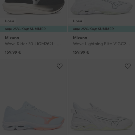
Нови
Нови
още 25% Код: SUMMER
още 25% Код: SUMMER
Mizuno
Mizuno
Wave Rider 30 J1GM2621 · Маратонки за бягане
Wave Lightning Elite V1GC2600 · Обувки за зала
159,99
€
159,99
€