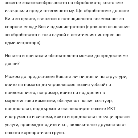
Промоция
-23%
засегне законосъобразността на обработката, която сме
още 25% Код: SUMMER
още 10% Код: SUMMER
извършили преди оттеглянето му. Ще обработваме данните
Mizuno
Mizuno
Ви и за целите, свързани с потенциалната възможност за
Wave Phantom 3 X1GA2260 59 · Обувки за зала
Neo Lumina J1GJ2673 03 · Маратонки за бягане
спорове между Вас и администратора (правното основание
Актуална цена
Актуална цена
113,99
€
99,99
€
за обработката в този случай е легитимният интерес на
Редовна цена
119,99 €
-5%
Редовна цена
129,99 €
-23%
администратора).
Най-ниска цена
119,99 €
-5%
Най-ниска цена
129,99 €
-23%
На кого и при какви обстоятелства можем да предоствяме
данни?
Можем да предоставим Вашите лични данни на структури,
които ни помагат да управляваме нашия уебсайт и
приложението, например, които ни подкрепят в
маркетингови кампании, обслужват нашия софтуер,
предоставят, поддържат и експлоатират нашите ИКТ
инструменти и системи, както и предоставят текущи правни
услуги, провеждат одити и т.н., включително дружества от
Промоция
Промоция
нашата корпоративна група.