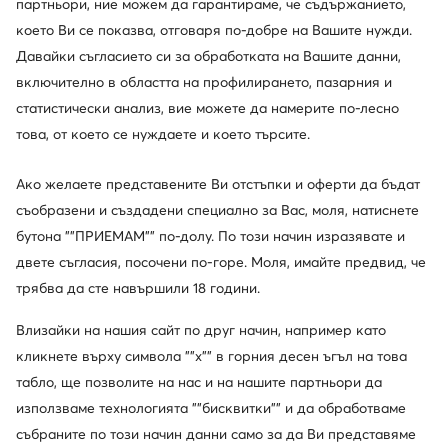
партньори, ние можем да гарантираме, че съдържанието,
което Ви се показва, отговаря по-добре на Вашите нужди.
Давайки съгласието си за обработката на Вашите данни,
Нови
Нови
включително в областта на профилирането, пазарния и
още 10% Код: SUMMER
още 25% Код: SUMMER
статистически анализ, вие можете да намерите по-лесно
Mizuno
Mizuno
това, от което се нуждаете и което търсите.
Wave Lightning Pro V1GA2660 · Обувки за зала
Wave Luminous Elite V1GA2620 · Обувки за зала
124,99
€
144,99
€
Ако желаете представените Ви отстъпки и оферти да бъдат
съобразени и създадени специално за Вас, моля, натиснете
бутона ""ПРИЕМАМ"" по-долу. По този начин изразявате и
двете съгласия, посочени по-горе. Моля, имайте предвид, че
трябва да сте навършили 18 години.
Влизайки на нашия сайт по друг начин, например като
кликнете върху символа ""x"" в горния десен ъгъл на това
табло, ще позволите на нас и на нашите партньори да
използваме технологията ""бисквитки"" и да обработваме
събраните по този начин данни само за да Ви представяме
Нови
Нови