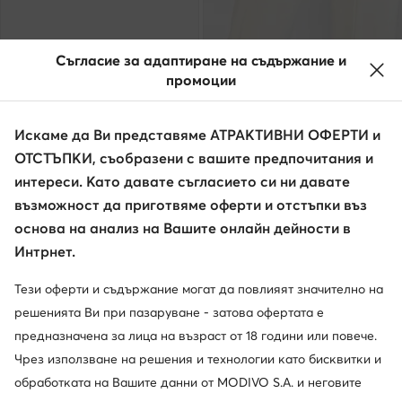
Съгласие за адаптиране на съдържание и
промоции
Искаме да Ви представяме АТРАКТИВНИ ОФЕРТИ и
ОТСТЪПКИ, съобразени с вашите предпочитания и
интереси. Като давате съгласието си ни давате
Промоция
възможност да приготвяме оферти и отстъпки въз
още 15% Код: SUMMER
основа на анализ на Вашите онлайн дейности в
Ugg
Ugg
Интрнет.
Чехли · Черен
Пантофи · Кафяв
Актуална цена
131,99
€
121,18
€
Тези оферти и съдържание могат да повлияят значително на
Редовна цена
140,09 €
-5%
решенията Ви при пазаруване - затова офертата е
Най-ниска цена
140,09 €
-5%
предназначена за лица на възраст от 18 години или повече.
Чрез използване на решения и технологии като бисквитки и
обработката на Вашите данни от MODIVO S.A. и неговите