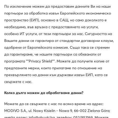
По изключение можем да предоставим данните Ви на наши
Ugg
Ugg
партньори за обработка извън Европейското икономическо
Апрески · Кафяв
Боти · Кафяв
пространство (ЕИП), основно в САЩ, но само доколкото е
225,48
€
198,89
€
необходимо, във връзка с предоставянето на услуги,
особено ИТ услуги, от тези партньори за нас. Сигурността на
Вашите данни се гарантира от стандартни договорни клаузи,
одобрени от Европейската комисия. Също така се стремим
да гарантираме, че нашите партньори са обхванати от
програмата ""Privacy Shield"". Можете да получите копие от
предпазните мерки, които прилагаме по отношение на
прехвърлянето на данни към държави извън ЕИП, като се
свържете с нас.
Колко дълго можем да обработваме данни?
Можете да се свържете с нас по всяко време на адрес:
MODIVO S.A., ul. Nowy Kisielin - Nowa 9, 66-002 Zielona Góra;
Ugg
Ugg
имейл адрес: info@obuvki.bg, телефон: 052/953169. Можете
Апрески · Черен
Апрески · Черен