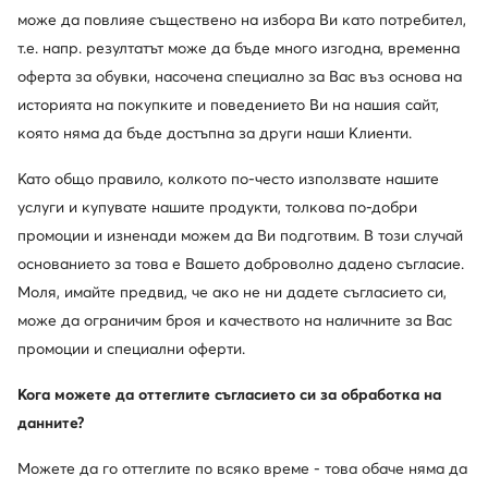
може да повлияе съществено на избора Ви като потребител,
т.е. напр. резултатът може да бъде много изгодна, временна
оферта за обувки, насочена специално за Вас въз основа на
историята на покупките и поведението Ви на нашия сайт,
която няма да бъде достъпна за други наши Клиенти.
Като общо правило, колкото по-често използвате нашите
Ugg
Ugg
услуги и купувате нашите продукти, толкова по-добри
Пантофи · Сив
Апрески · Кафяв
промоции и изненади можем да Ви подготвим. В този случай
121,18
€
197,87
€
основанието за това е Вашето доброволно дадено съгласие.
Моля, имайте предвид, че ако не ни дадете съгласието си,
може да ограничим броя и качеството на наличните за Вас
промоции и специални оферти.
Кога можете да оттеглите съгласието си за обработка на
данните?
Можете да го оттеглите по всяко време - това обаче няма да