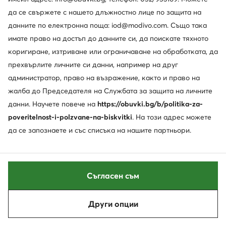
да се свържете с нашето длъжностно лице по защита на
241,84
€
179,46
€
данните по електронна поща: iod@modivo.com. Също така
имате право на достъп до данните си, да поискате тяхното
коригиране, изтриване или ограничаване на обработката, да
прехвърлите личните си данни, например на друг
администратор, право на възражение, както и право на
жалба до Председателя на Службата за защита на личните
данни. Научете повече на
https://obuvki.bg/b/politika-za-
poveritelnost-i-polzvane-na-biskvitki
. На този адрес можете
да се запознаете и със списъка на нашите партньори.
Съгласен съм
Ugg
Ugg
Апрески · Черен
Апрески · Кафяв
Други опции
Сортирай
Филтрирай
1
253,60
€
132,42
€