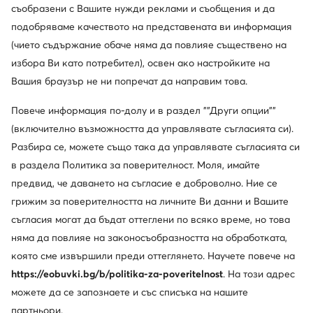
съобразени с Вашите нужди реклами и съобщения и да
подобряваме качеството на представената ви информация
(чието съдържание обаче няма да повлияе съществено на
избора Ви като потребител), освен ако настройките на
Вашия браузър не ни попречат да направим това.
Повече информация по-долу и в раздел ""Други опции""
Ugg
Ugg
(включително възможността да управлявате съгласията си).
Апрески · Черен
Пантофи · Кафяв
Разбира се, можете също така да управлявате съгласията си
141,63
€
121,18
€
в раздела Политика за поверителност. Моля, имайте
предвид, че даването на съгласие е доброволно. Ние се
грижим за поверителността на личните Ви данни и Вашите
съгласия могат да бъдат оттеглени по всяко време, но това
няма да повлияе на законосъобразността на обработката,
която сме извършили преди оттеглянето. Научете повече на
https://eobuvki.bg/b/politika-za-poveritelnost
. На този адрес
можете да се запознаете и със списъка на нашите
партньори.