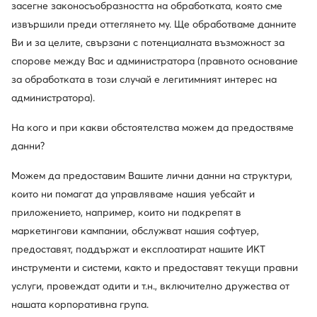
засегне законосъобразността на обработката, която сме
извършили преди оттеглянето му. Ще обработваме данните
Ви и за целите, свързани с потенциалната възможност за
спорове между Вас и администратора (правното основание
Ugg
Ugg
за обработката в този случай е легитимният интерес на
Апрески · Зелен
Апрески · Черен
администратора).
197,87
€
197,87
€
На кого и при какви обстоятелства можем да предоствяме
данни?
Можем да предоставим Вашите лични данни на структури,
които ни помагат да управляваме нашия уебсайт и
приложението, например, които ни подкрепят в
маркетингови кампании, обслужват нашия софтуер,
предоставят, поддържат и експлоатират нашите ИКТ
инструменти и системи, както и предоставят текущи правни
услуги, провеждат одити и т.н., включително дружества от
нашата корпоративна група.