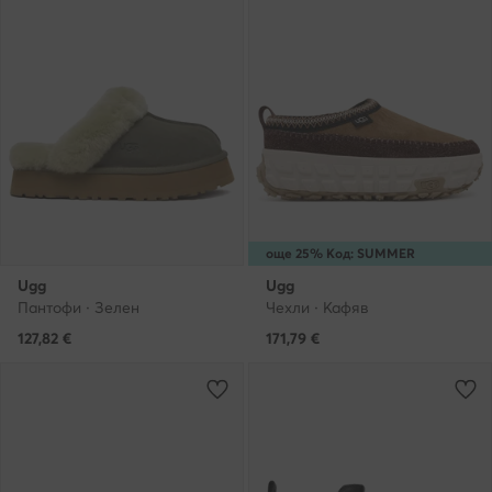
още 25% Код: SUMMER
Ugg
Ugg
Пантофи · Зелен
Чехли · Кафяв
127,82
€
171,79
€