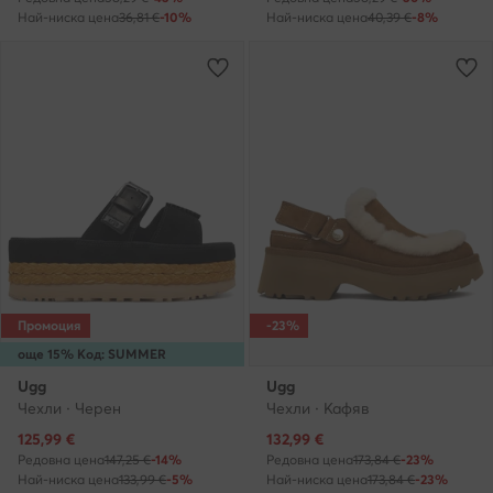
Най-ниска цена
36,81 €
-10%
Най-ниска цена
40,39 €
-8%
Промоция
-23%
още 15% Код: SUMMER
Ugg
Ugg
Чехли · Черен
Чехли · Кафяв
Актуална цена
Актуална цена
125,99
€
132,99
€
Редовна цена
147,25 €
-14%
Редовна цена
173,84 €
-23%
Най-ниска цена
133,99 €
-5%
Най-ниска цена
173,84 €
-23%