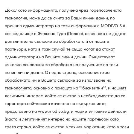
Доколкото информацията, получена чрез горепосочената
технология, може да се счита за Ваши лични данни, по
принцип администратор на тази информация е MODIVO S.A.
със седалище в Жельона Гура (Полша), освен ако не дадете
допълнително съгласие за обработката ѝ от нашите
партньори, като в този случай те също могат да станат
администратори на Вашите лични данни. Съществуват
няколко основания за обработка на получените по този
начин лични данни. От една страна, основанието за
обработката им е Вашето съгласие за използване на
технологията, основно с помощта на ""бисквитки"", и нашият
Ugg
Ugg
Апрески · Сив
Апрески · Черен
легитимен интерес, който се състои в необходимостта да се
гарантира най-високо качество на съдържанието,
265,36
€
132,94
€
представено на www.modivo.bg, и маркетинговите дейности
(както и легитимният интерес на нашите партньори като
трета страна, който се състои в техния маркетинг, като в този