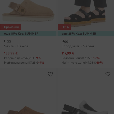
Промоция
-19%
още 15% Код: SUMMER
още 25% Код: SUMMER
Ugg
Ugg
Чехли · Бежов
Еспадрили · Черен
Актуална цена
Актуална цена
133,99
€
117,99
€
Редовна цена
147,25 €
-9%
Редовна цена
147,25 €
-19%
Най-ниска цена
147,25 €
-9%
Най-ниска цена
147,25 €
-19%