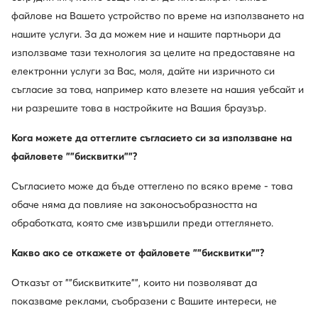
файлове на Вашето устройство по време на използването на
Ugg
Ugg
нашите услуги. За да можем ние и нашите партньори да
Пантофи · Кафяв
Апрески · Сив
използваме тази технология за целите на предоставяне на
125,78
€
233,15
€
електронни услуги за Вас, моля, дайте ни изричното си
съгласие за това, например като влезете на нашия уебсайт и
ни разрешите това в настройките на Вашия браузър.
Кога можете да оттеглите съгласието си за използване на
файловете ""бисквитки""?
Съгласието може да бъде оттеглено по всяко време - това
обаче няма да повлияе на законосъобразността на
обработката, която сме извършили преди оттеглянето.
Какво ако се откажете от файловете ""бисквитки""?
Отказът от ""бисквитките"", които ни позволяват да
показваме реклами, съобразени с Вашите интереси, не
Ugg
Ugg