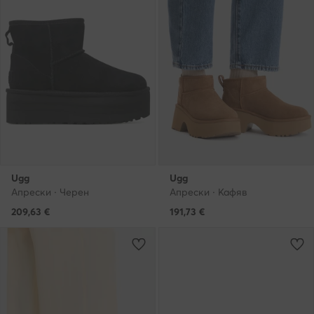
Ugg
Ugg
Апрески · Черен
Апрески · Кафяв
209,63
€
191,73
€