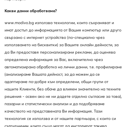
Какви данни обработваме?
www.modivo.bg използва технологии, които съхраняват и
имат достъп до информацията от Вашия компютър или друго
Ugg
Ugg
Пантофи · Сив
Апрески · Черен
свързано с интернет устройство (по-специално чрез
121,18
€
158,50
€
използването на бисквитки) за Вашите онлайн дейности, за
да Ви предоставя персонализирани реклами, да оценява
определена информация за Вас, включително чрез
автоматизирана обработка на лични данни, т.е. профилиране
(анализираме Вашата дейност, за да можем да се
адаптираме по-добре към определени, общи групи от
нашите Клиенти, без обаче да влияем значително на техните
решения - освен ако не ни дадете отделно съгласие за това),
пазарни и статистически анализи и да подобряваме
качеството на представената Ви информация. Тази
технология се използва и от нашите партньори, с които си
сътрудничим, които също могат да инсталират такива