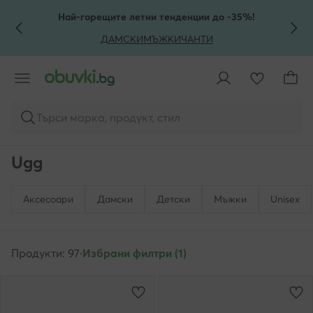
КЪМ ОСНОВНОТО СЪДЪРЖАНИЕ
КЪМ ТЪРСЕНЕ
Най-горещите летни тенденции до -35%!
ДАМСКИ
МЪЖКИ
ЧАНТИ
Търси марка, продукт, стил
Ugg
Аксесоари
Дамски
Детски
Мъжки
Unisex
Продукти: 97
·
Избрани филтри (1)