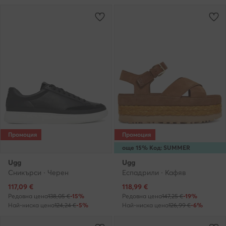
Промоция
Промоция
още 15% Код: SUMMER
Ugg
Ugg
Сникърси · Черен
Еспадрили · Кафяв
Актуална цена
Актуална цена
117,09
€
118,99
€
Редовна цена
138,05 €
-15%
Редовна цена
147,25 €
-19%
Най-ниска цена
124,24 €
-5%
Най-ниска цена
126,99 €
-6%