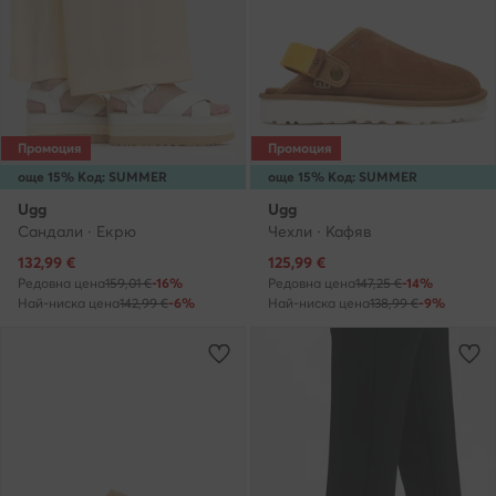
Промоция
Промоция
още 15% Код: SUMMER
още 15% Код: SUMMER
Ugg
Ugg
Сандали · Екрю
Чехли · Кафяв
Актуална цена
Актуална цена
132,99
€
125,99
€
Редовна цена
159,01 €
-16%
Редовна цена
147,25 €
-14%
Най-ниска цена
142,99 €
-6%
Най-ниска цена
138,99 €
-9%