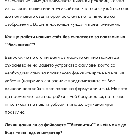
Апрески · Кафяв
Апрески · Черен
означава, че няма да получавате никакви реклами, когато
използвате нашия или други сайтове - в този случай все още
234,68
€
196,85
€
ще получавате същия брой реклами, но те няма да са
съобразени с Вашите настоящи нужди и предпочитания.
Как ще работи нашият сайт без съгласието за ползване на
""бисквитки""?
Въпреки, че не сте ни дали съгласието си, ние можем да
съхраняваме на Вашето устройство файлове, които са
необходими само за правилното функциониране на нашия
уебсайт (например свързани с предпочитаните от Вас
езикови настройки, попълване на формуляри и т.н.). Можете
да промените тези настройки в уеб браузъра си, но тогава
някои части на нашия уебсайт няма да функционират
Ugg
Ugg
правилно.
Апрески · Кафяв
Зимни обувки · Кафяв
126,29
€
179,97
€
Лични данни ли са файловете ""бисквитки"" и кой може да
бъде техен администратор?