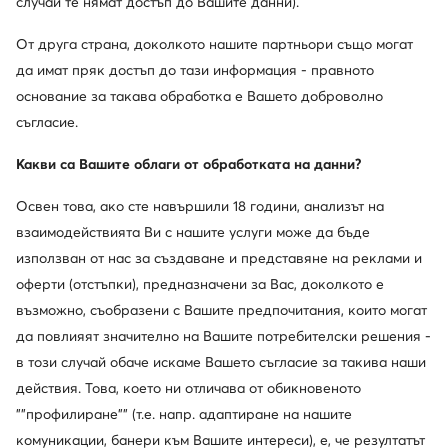
случай те нямат достъп до Вашите данни).
От друга страна, доколкото нашите партньори също могат
да имат пряк достъп до тази информация - правното
основание за такава обработка е Вашето доброволно
съгласие.
Какви са Вашите облаги от обработката на данни?
Освен това, ако сте навършили 18 години, анализът на
взаимодействията Ви с нашите услуги може да бъде
Ugg
Ugg
Пантофи · Черен
Пантофи · Кафяв
използван от нас за създаване и представяне на реклами и
121,18
€
151,34
€
оферти (отстъпки), предназначени за Вас, доколкото е
възможно, съобразени с Вашите предпочитания, които могат
да повлияят значително на Вашите потребителски решения -
в този случай обаче искаме Вашето съгласие за такива наши
действия. Това, което ни отличава от обикновеното
""профилиране"" (т.е. напр. адаптиране на нашите
комуникации, банери към Вашите интереси), е, че резултатът