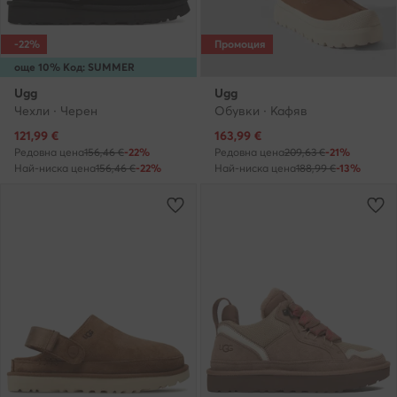
-22%
Промоция
още 10% Код: SUMMER
Ugg
Ugg
Чехли · Черен
Обувки · Кафяв
Актуална цена
Актуална цена
121,99
€
163,99
€
Редовна цена
156,46 €
-22%
Редовна цена
209,63 €
-21%
Най-ниска цена
156,46 €
-22%
Най-ниска цена
188,99 €
-13%