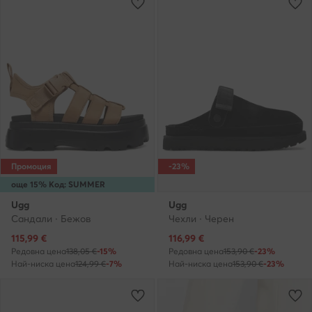
Промоция
-23%
още 15% Код: SUMMER
Ugg
Ugg
Сандали · Бежов
Чехли · Черен
Актуална цена
Актуална цена
115,99
€
116,99
€
Редовна цена
138,05 €
-15%
Редовна цена
153,90 €
-23%
Най-ниска цена
124,99 €
-7%
Най-ниска цена
153,90 €
-23%