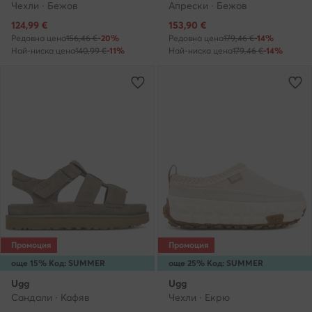
Чехли · Бежов
Апрески · Бежов
Актуална цена
Актуална цена
124,99
€
153,90
€
Редовна цена
156,46 €
-20%
Редовна цена
179,46 €
-14%
Най-ниска цена
140,99 €
-11%
Най-ниска цена
179,46 €
-14%
Промоция
Промоция
още 15% Код: SUMMER
още 25% Код: SUMMER
Ugg
Ugg
Сандали · Кафяв
Чехли · Екрю