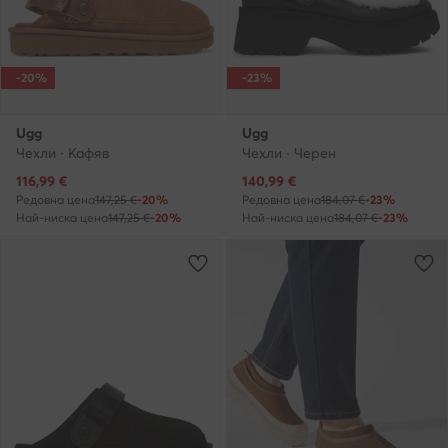
-20%
-23%
Ugg
Ugg
Чехли · Кафяв
Чехли · Черен
Актуална цена
Актуална цена
116,99
€
140,99
€
Редовна цена
147,25 €
-20%
Редовна цена
184,07 €
-23%
Най-ниска цена
147,25 €
-20%
Най-ниска цена
184,07 €
-23%