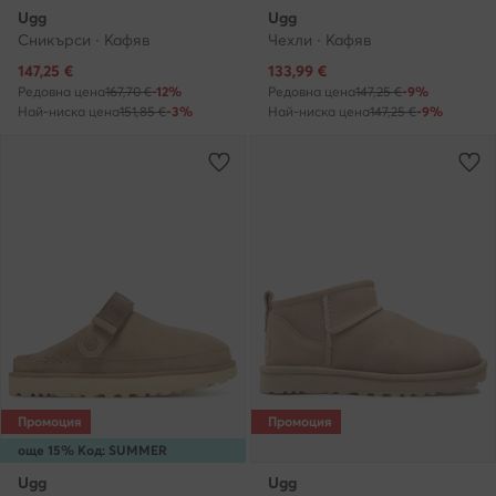
Ugg
Ugg
Сникърси · Кафяв
Чехли · Кафяв
Актуална цена
Актуална цена
147,25
€
133,99
€
Редовна цена
167,70 €
-12%
Редовна цена
147,25 €
-9%
Най-ниска цена
151,85 €
-3%
Най-ниска цена
147,25 €
-9%
Промоция
Промоция
още 15% Код: SUMMER
Ugg
Ugg