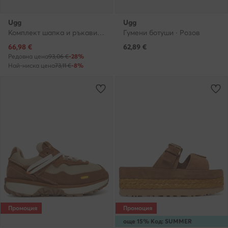
Ugg
Ugg
Комплект шапка и ръкавици · Розов
Гумени ботуши · Розов
Актуална цена
66,98
€
62,89
€
Редовна цена
93,06 €
-28%
Най-ниска цена
73,11 €
-8%
Промоция
Промоция
още 15% Код: SUMMER