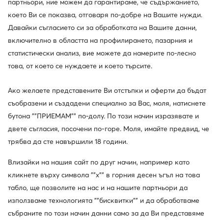
партньори, ние можем да гарантираме, че съдържанието,
което Ви се показва, отговаря по-добре на Вашите нужди.
Давайки съгласието си за обработката на Вашите данни,
включително в областта на профилирането, пазарния и
статистически анализ, вие можете да намерите по-лесно
това, от което се нуждаете и което търсите.
Ако желаете представените Ви отстъпки и оферти да бъдат
съобразени и създадени специално за Вас, моля, натиснете
бутона ""ПРИЕМАМ"" по-долу. По този начин изразявате и
Ugg
Ugg
Апрески · Черен
Пантофи · Черен
двете съгласия, посочени по-горе. Моля, имайте предвид, че
179,46
€
104,81
€
трябва да сте навършили 18 години.
Влизайки на нашия сайт по друг начин, например като
кликнете върху символа ""x"" в горния десен ъгъл на това
табло, ще позволите на нас и на нашите партньори да
използваме технологията ""бисквитки"" и да обработваме
събраните по този начин данни само за да Ви представяме