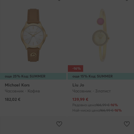
-16%
още 25% Код: SUMMER
още 15% Код: SUMMER
Michael Kors
Liu Jo
Часовник · Кафяв
Часовник · Златист
Актуална цена
182,02
€
139,99
€
Редовна цена
166,99 €
-16%
Най-ниска цена
166,99 €
-16%