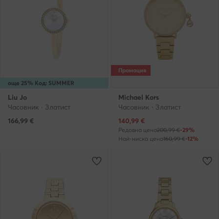
Промоция
още 25% Код: SUMMER
Liu Jo
Michael Kors
Часовник · Златист
Часовник · Златист
Актуална цена
166,99
€
140,99
€
Редовна цена
200,99 €
-29%
Най-ниска цена
160,99 €
-12%