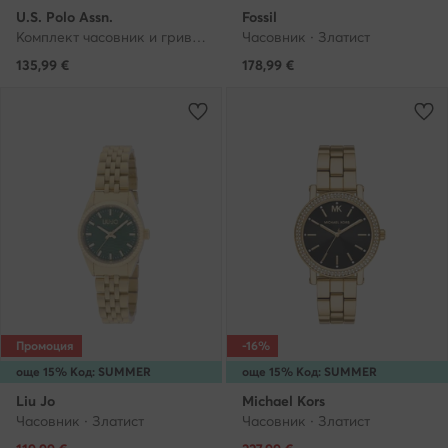
U.S. Polo Assn.
Fossil
Комплект часовник и гривна · Тъмнозелен
Часовник · Златист
135,99
€
178,99
€
Промоция
-16%
още 15% Код: SUMMER
още 15% Код: SUMMER
Liu Jo
Michael Kors
Часовник · Златист
Часовник · Златист
Актуална цена
Актуална цена