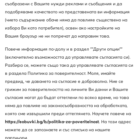
-37%
съобразени с Вашите нужди реклами и съобщения и да
още 10% Код: SUMMER
подобряваме качеството на представената ви информация
KARL LAGERFELD
Casio
(чието съдържание обаче няма да повлияе съществено на
Часовник · Златист
Часовник · Златист
избора Ви като потребител), освен ако настройките на
Актуална цена
135,99
€
67,49
€
Вашия браузър не ни попречат да направим това.
Редовна цена
217,99 €
-37%
Най-ниска цена
217,99 €
-37%
Повече информация по-долу и в раздел ""Други опции""
(включително възможността да управлявате съгласията си).
Разбира се, можете също така да управлявате съгласията си
в раздела Политика за поверителност. Моля, имайте
предвид, че даването на съгласие е доброволно. Ние се
грижим за поверителността на личните Ви данни и Вашите
съгласия могат да бъдат оттеглени по всяко време, но това
няма да повлияе на законосъобразността на обработката,
която сме извършили преди оттеглянето. Научете повече на
https://eobuvki.bg/b/politika-za-poveritelnost
. На този адрес
можете да се запознаете и със списъка на нашите
Промоция
-21%
партньори.
още 15% Код: SUMMER
още 10% Код: SUMMER