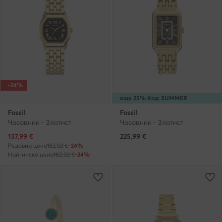
-24%
още 25% Код: SUMMER
Fossil
Fossil
Часовник · Златист
Часовник · Златист
Актуална цена
137,99
€
225,99
€
Редовна цена
182,02 €
-24%
Най-ниска цена
182,02 €
-24%