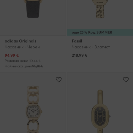
още 25% Код: SUMMER
adidas Originals
Fossil
Часовник · Черен
Часовник · Златист
Актуална цена
94,99
€
218,99
€
Редовна цена
110,44 €
Най-ниска цена
95,10 €