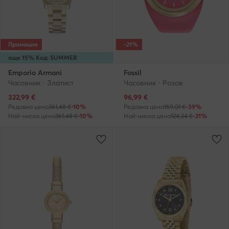
Промоция
-21%
още 15% Код: SUMMER
Emporio Armani
Fossil
Часовник · Златист
Часовник · Розов
Актуална цена
Актуална цена
322,99
€
96,99
€
Редовна цена
361,48 €
-10%
Редовна цена
159,01 €
-39%
Най-ниска цена
361,48 €
-10%
Най-ниска цена
124,24 €
-21%