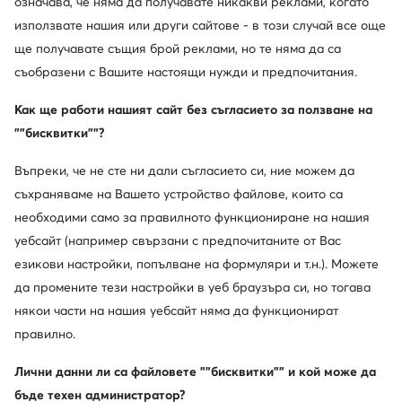
означава, че няма да получавате никакви реклами, когато
Актуална цена
117,99
€
291,99
€
използвате нашия или други сайтове - в този случай все още
Редовна цена
203,99 €
-42%
ще получавате същия брой реклами, но те няма да са
Най-ниска цена
203,99 €
-42%
съобразени с Вашите настоящи нужди и предпочитания.
Как ще работи нашият сайт без съгласието за ползване на
""бисквитки""?
Въпреки, че не сте ни дали съгласието си, ние можем да
съхраняваме на Вашето устройство файлове, които са
необходими само за правилното функциониране на нашия
уебсайт (например свързани с предпочитаните от Вас
езикови настройки, попълване на формуляри и т.н.). Можете
да промените тези настройки в уеб браузъра си, но тогава
Промоция
-21%
някои части на нашия уебсайт няма да функционират
още 25% Код: SUMMER
правилно.
Armani Exchange
KARL LAGERFELD
Часовник · Златист
Часовник · Златист
Лични данни ли са файловете ""бисквитки"" и кой може да
Актуална цена
Актуална цена
бъде техен администратор?
155,99
€
171,99
€