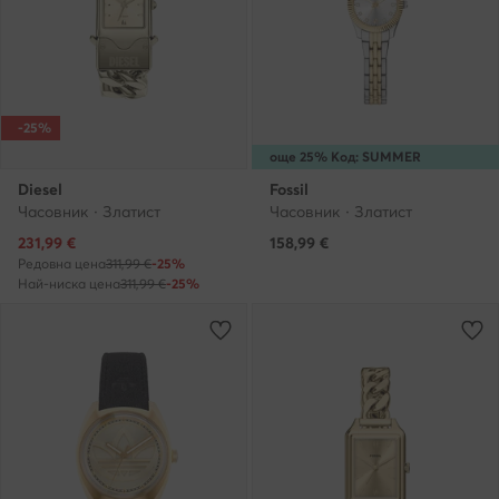
-25%
още 25% Код: SUMMER
Diesel
Fossil
Часовник · Златист
Часовник · Златист
Актуална цена
231,99
€
158,99
€
Редовна цена
311,99 €
-25%
Най-ниска цена
311,99 €
-25%