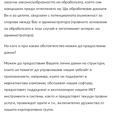
засегне законосъобразността на обработката, която сме
извършили преди оттеглянето му. Ще обработваме данните
Ви и за целите, свързани с потенциалната възможност за
спорове между Вас и администратора (правното основание
за обработката в този случай е легитимният интерес на
администратора).
На кого и при какви обстоятелства можем да предоствяме
данни?
-17%
Можем да предоставим Вашите лични данни на структури,
още 15% Код: SUMMER
още 25% Код: SUMMER
които ни помагат да управляваме нашия уебсайт и
Liu Jo
Fossil
Часовник · Златист
Часовник · Златист
приложението, например, които ни подкрепят в
маркетингови кампании, обслужват нашия софтуер,
Актуална цена
130,99
€
274,05
€
Редовна цена
157,99 €
-17%
предоставят, поддържат и експлоатират нашите ИКТ
Най-ниска цена
157,99 €
-17%
инструменти и системи, както и предоставят текущи правни
услуги, провеждат одити и т.н., включително дружества от
нашата корпоративна група.