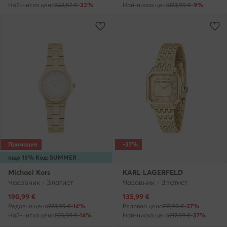
Най-ниска цена
342,57 €
-33%
Най-ниска цена
173,99 €
-9%
Промоция
-37%
още 15% Код: SUMMER
Michael Kors
KARL LAGERFELD
Часовник · Златист
Часовник · Златист
Актуална цена
Актуална цена
190,99
€
135,99
€
Редовна цена
223,99 €
-14%
Редовна цена
217,99 €
-37%
Най-ниска цена
223,99 €
-14%
Най-ниска цена
217,99 €
-37%