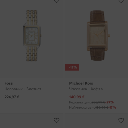
-17%
Fossil
Michael Kors
Часовник · Златист
Часовник · Кафяв
Актуална цена
224,97
€
140,99
€
Редовна цена
200,99 €
-29%
Най-ниска цена
169,99 €
-17%