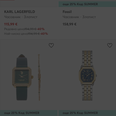
още 25% Код: SUMMER
KARL LAGERFELD
Fossil
Часовник · Златист
Часовник · Златист
Актуална цена
115,99
€
158,99
€
Редовна цена
194,99 €
-40%
Най-ниска цена
194,99 €
-40%
още 25% Код: SUMMER
още 25% Код: SUMMER