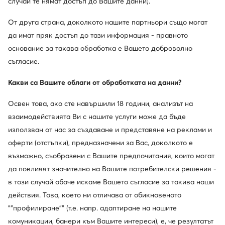
случай те нямат достъп до Вашите данни).
Най-ниска цена
111,99 €
-29%
От друга страна, доколкото нашите партньори също могат
да имат пряк достъп до тази информация - правното
основание за такава обработка е Вашето доброволно
съгласие.
Какви са Вашите облаги от обработката на данни?
Освен това, ако сте навършили 18 години, анализът на
взаимодействията Ви с нашите услуги може да бъде
използван от нас за създаване и представяне на реклами и
-24%
-16%
оферти (отстъпки), предназначени за Вас, доколкото е
още 15% Код: SUMMER
възможно, съобразени с Вашите предпочитания, които могат
Michael Kors
Liu Jo
да повлияят значително на Вашите потребителски решения -
Часовник · Златист
Часовник · Златист
в този случай обаче искаме Вашето съгласие за такива наши
Актуална цена
Актуална цена
257,99
€
157,99
€
действия. Това, което ни отличава от обикновеното
Редовна цена
342,57 €
-24%
Редовна цена
189,99 €
-16%
""профилиране"" (т.е. напр. адаптиране на нашите
Най-ниска цена
342,57 €
-24%
Най-ниска цена
189,99 €
-16%
комуникации, банери към Вашите интереси), е, че резултатът