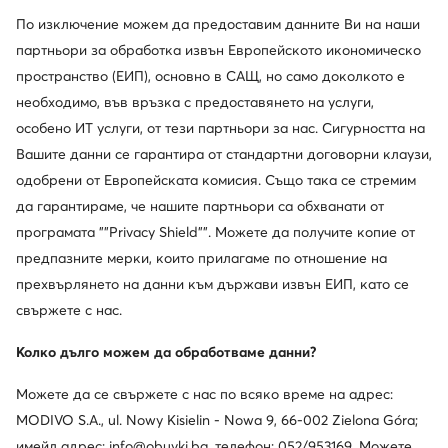
По изключение можем да предоставим данните Ви на наши
партньори за обработка извън Европейското икономическо
пространство (ЕИП), основно в САЩ, но само доколкото е
необходимо, във връзка с предоставянето на услуги,
особено ИТ услуги, от тези партньори за нас. Сигурността на
Вашите данни се гарантира от стандартни договорни клаузи,
одобрени от Европейската комисия. Също така се стремим
-23%
Промоция
да гарантираме, че нашите партньори са обхванати от
още 15% Код: SUMMER
програмата ""Privacy Shield"". Можете да получите копие от
Fossil
U.S. Polo Assn.
предпазните мерки, които прилагаме по отношение на
Часовник · Златист
Часовник · Златист
прехвърлянето на данни към държави извън ЕИП, като се
Актуална цена
Актуална цена
138,99
€
80,99
€
свържете с нас.
Редовна цена
181,51 €
-23%
Редовна цена
99,19 €
-18%
Най-ниска цена
181,51 €
-23%
Най-ниска цена
89,99 €
-10%
Колко дълго можем да обработваме данни?
Можете да се свържете с нас по всяко време на адрес:
MODIVO S.A., ul. Nowy Kisielin - Nowa 9, 66-002 Zielona Góra;
имейл адрес: info@obuvki.bg, телефон: 052/953169. Можете