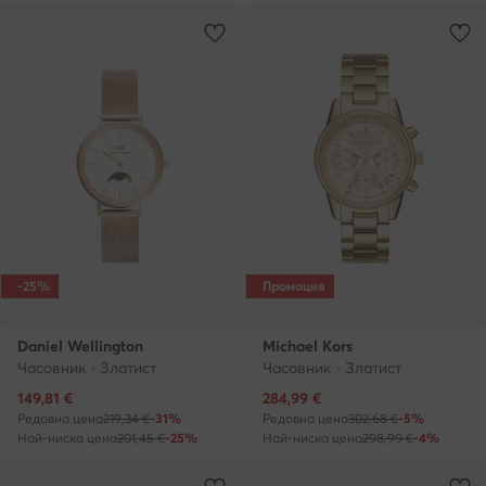
-25%
Промоция
Daniel Wellington
Michael Kors
Часовник · Златист
Часовник · Златист
Актуална цена
Актуална цена
149,81
€
284,99
€
Редовна цена
219,34 €
-31%
Редовна цена
302,68 €
-5%
Най-ниска цена
201,45 €
-25%
Най-ниска цена
298,99 €
-4%