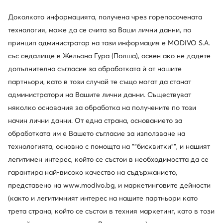
Редовна цена
222,41 €
-29%
Редовна цена
217,99 €
-21%
Най-ниска цена
170,26 €
-8%
Най-ниска цена
217,99 €
-21%
Доколкото информацията, получена чрез горепосочената
технология, може да се счита за Ваши лични данни, по
принцип администратор на тази информация е MODIVO S.A.
със седалище в Жельона Гура (Полша), освен ако не дадете
допълнително съгласие за обработката ѝ от нашите
партньори, като в този случай те също могат да станат
администратори на Вашите лични данни. Съществуват
няколко основания за обработка на получените по този
начин лични данни. От една страна, основанието за
обработката им е Вашето съгласие за използване на
технологията, основно с помощта на ""бисквитки"", и нашият
-29%
легитимен интерес, който се състои в необходимостта да се
още 25% Код: SUMMER
гарантира най-високо качество на съдържанието,
U.S. Polo Assn.
Fossil
представено на www.modivo.bg, и маркетинговите дейности
Часовник · Златист
Часовник · Златист
(както и легитимният интерес на нашите партньори като
Актуална цена
78,99
€
179,99
€
трета страна, който се състои в техния маркетинг, като в този
Редовна цена
111,99 €
-29%