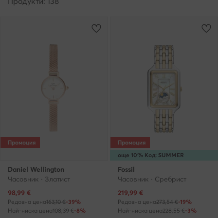
Продукти: 138
Промоция
Промоция
още 10% Код: SUMMER
Daniel Wellington
Fossil
Часовник · Златист
Часовник · Сребрист
Актуална цена
Актуална цена
98,99
€
219,99
€
Редовна цена
163,10 €
-39%
Редовна цена
273,54 €
-19%
Най-ниска цена
108,39 €
-8%
Най-ниска цена
228,55 €
-3%