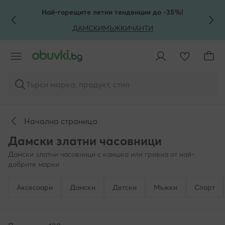
КЪМ ОСНОВНОТО СЪДЪРЖАНИЕ
КЪМ ТЪРСЕНЕ
Най-горещите летни тенденции до -35%!
ДАМСКИ
МЪЖКИ
ЧАНТИ
Търси марка, продукт, стил
Начална страница
Дамски златни часовници
Дамски златни часовници с каишка или гривна от най-
добрите марки
Аксесоари
Дамски
Детски
Мъжки
Спорт