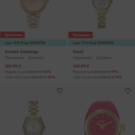
Промоция
Промоция
още 15% Код: SUMMER
още 15% Код: SUMMER
Armani Exchange
Fossil
Часовник · Златист
Часовник · Златист
Актуална цена
Актуална цена
180,99
€
140,99
€
Редовна цена
202,99 €
-10%
Редовна цена
158,50 €
-11%
Най-ниска цена
202,99 €
-10%
Най-ниска цена
158,50 €
-11%