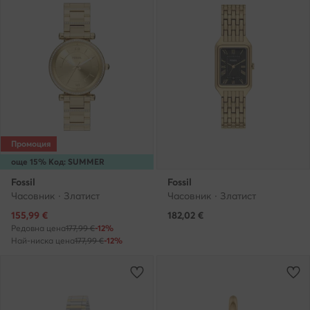
Промоция
още 15% Код: SUMMER
Fossil
Fossil
Часовник · Златист
Часовник · Златист
Актуална цена
155,99
€
182,02
€
Редовна цена
177,99 €
-12%
Най-ниска цена
177,99 €
-12%