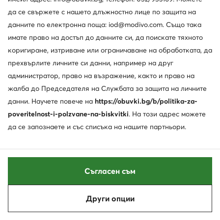
да се свържете с нашето длъжностно лице по защита на
данните по електронна поща: iod@modivo.com. Също така
имате право на достъп до данните си, да поискате тяхното
коригиране, изтриване или ограничаване на обработката, да
прехвърлите личните си данни, например на друг
администратор, право на възражение, както и право на
-15%
-29%
жалба до Председателя на Службата за защита на личните
още 15% Код: SUMMER
данни. Научете повече на
https://obuvki.bg/b/politika-za-
Michael Kors
Michael Kors
poveritelnost-i-polzvane-na-biskvitki
. На този адрес можете
Часовник · Златист
Часовник · Златист
да се запознаете и със списъка на нашите партньори.
Актуална цена
Актуална цена
243,99
€
188,99
€
Редовна цена
290,41 €
-15%
Редовна цена
268,94 €
-29%
Най-ниска цена
290,41 €
-15%
Най-ниска цена
268,94 €
-29%
Съгласен съм
Други опции
Сортирай
Филтрирай