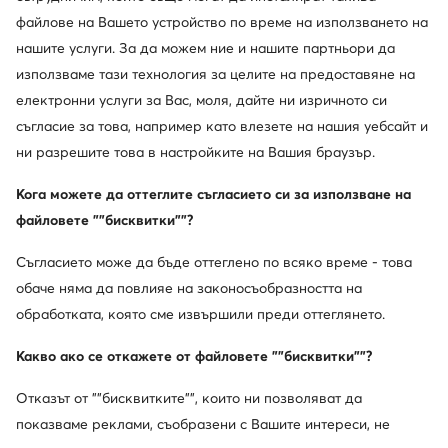
Michael Kors
Michael Kors
Часовник · Златист
Часовник · Златист
файлове на Вашето устройство по време на използването на
Актуална цена
Актуална цена
нашите услуги. За да можем ние и нашите партньори да
273,99
€
225,99
€
Редовна цена
311,99 €
-12%
Редовна цена
293,48 €
-22%
използваме тази технология за целите на предоставяне на
Най-ниска цена
311,99 €
-12%
Най-ниска цена
240,99 €
-6%
електронни услуги за Вас, моля, дайте ни изричното си
съгласие за това, например като влезете на нашия уебсайт и
ни разрешите това в настройките на Вашия браузър.
Кога можете да оттеглите съгласието си за използване на
файловете ""бисквитки""?
Съгласието може да бъде оттеглено по всяко време - това
обаче няма да повлияе на законосъобразността на
обработката, която сме извършили преди оттеглянето.
Какво ако се откажете от файловете ""бисквитки""?
-42%
още 25% Код: SUMMER
Отказът от ""бисквитките"", които ни позволяват да
KARL LAGERFELD
Michael Kors
показваме реклами, съобразени с Вашите интереси, не
Часовник · Златист
Часовник · Златист