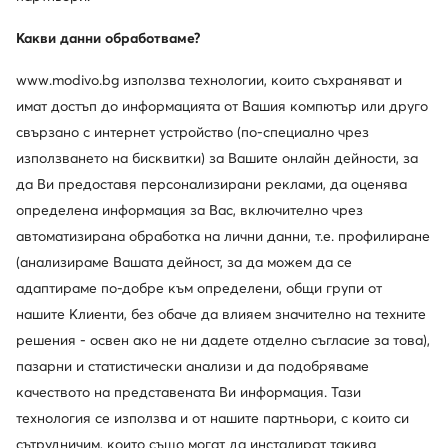
Liu Jo
Fossil
Какви данни обработваме?
Часовник · Златист
Часовник · Златист
Актуална цена
Актуална цена
135,99
€
280,99
€
www.modivo.bg използва технологии, които съхраняват и
Редовна цена
157,99 €
-13%
Редовна цена
359,44 €
-21%
имат достъп до информацията от Вашия компютър или друго
Най-ниска цена
157,99 €
-13%
Най-ниска цена
359,44 €
-21%
свързано с интернет устройство (по-специално чрез
използването на бисквитки) за Вашите онлайн дейности, за
да Ви предоставя персонализирани реклами, да оценява
определена информация за Вас, включително чрез
автоматизирана обработка на лични данни, т.е. профилиране
(анализираме Вашата дейност, за да можем да се
адаптираме по-добре към определени, общи групи от
нашите Клиенти, без обаче да влияем значително на техните
решения - освен ако не ни дадете отделно съгласие за това),
пазарни и статистически анализи и да подобряваме
качеството на представената Ви информация. Тази
Промоция
Промоция
технология се използва и от нашите партньори, с които си
още 15% Код: SUMMER
сътрудничим, които също могат да инсталират такива