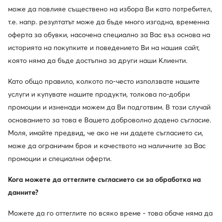
може да повлияе съществено на избора Ви като потребител,
т.е. напр. резултатът може да бъде много изгодна, временна
оферта за обувки, насочена специално за Вас въз основа на
историята на покупките и поведението Ви на нашия сайт,
която няма да бъде достъпна за други наши Клиенти.
Като общо правило, колкото по-често използвате нашите
услуги и купувате нашите продукти, толкова по-добри
промоции и изненади можем да Ви подготвим. В този случай
основанието за това е Вашето доброволно дадено съгласие.
-29%
-21%
Моля, имайте предвид, че ако не ни дадете съгласието си,
още 10% Код: SUMMER
може да ограничим броя и качеството на наличните за Вас
U.S. Polo Assn.
Armani Exchange
промоции и специални оферти.
Часовник · Кафяв
Часовник · Златист
Актуална цена
Актуална цена
72,99
€
159,99
€
Кога можете да оттеглите съгласието си за обработка на
Редовна цена
102,99 €
-29%
Редовна цена
238,99 €
-33%
данните?
Най-ниска цена
102,99 €
-29%
Най-ниска цена
202,99 €
-21%
Можете да го оттеглите по всяко време - това обаче няма да