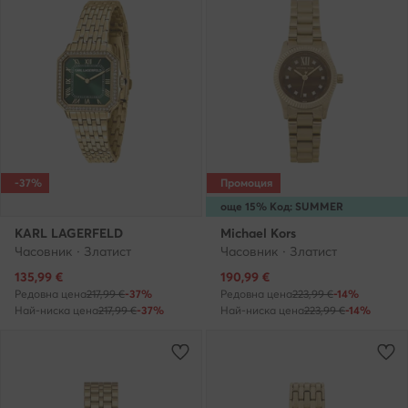
-37%
Промоция
още 15% Код: SUMMER
KARL LAGERFELD
Michael Kors
Часовник · Златист
Часовник · Златист
Актуална цена
Актуална цена
135,99
€
190,99
€
Редовна цена
217,99 €
-37%
Редовна цена
223,99 €
-14%
Най-ниска цена
217,99 €
-37%
Най-ниска цена
223,99 €
-14%