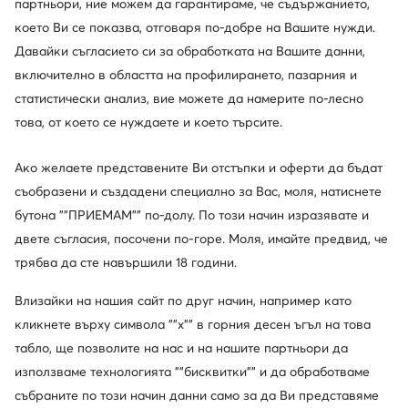
партньори, ние можем да гарантираме, че съдържанието,
което Ви се показва, отговаря по-добре на Вашите нужди.
Промоция
Промоция
Давайки съгласието си за обработката на Вашите данни,
още 15% Код: SUMMER
още 15% Код: SUMMER
включително в областта на профилирането, пазарния и
Fossil
Liu Jo
Часовник · Златист
Часовник · Златист
статистически анализ, вие можете да намерите по-лесно
Актуална цена
Актуална цена
157,99
€
135,99
€
това, от което се нуждаете и което търсите.
Редовна цена
179,99 €
-12%
Редовна цена
157,99 €
-13%
Най-ниска цена
179,99 €
-12%
Най-ниска цена
157,99 €
-13%
Ако желаете представените Ви отстъпки и оферти да бъдат
съобразени и създадени специално за Вас, моля, натиснете
бутона ""ПРИЕМАМ"" по-долу. По този начин изразявате и
двете съгласия, посочени по-горе. Моля, имайте предвид, че
трябва да сте навършили 18 години.
Влизайки на нашия сайт по друг начин, например като
кликнете върху символа ""x"" в горния десен ъгъл на това
табло, ще позволите на нас и на нашите партньори да
използваме технологията ""бисквитки"" и да обработваме
събраните по този начин данни само за да Ви представяме