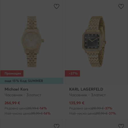
Промоция
-37%
още 15% Код: SUMMER
Michael Kors
KARL LAGERFELD
Часовник · Златист
Часовник · Златист
Актуална цена
Актуална цена
266,99
€
135,99
€
Редовна цена
311,99 €
-14%
Редовна цена
217,99 €
-37%
Най-ниска цена
311,99 €
-14%
Най-ниска цена
217,99 €
-37%