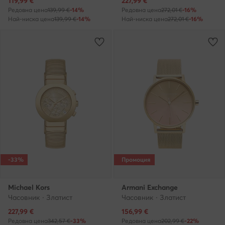
119,99
€
227,99
€
Редовна цена
139,99 €
-14%
Редовна цена
272,01 €
-16%
Най-ниска цена
139,99 €
-14%
Най-ниска цена
272,01 €
-16%
-33%
Промоция
Michael Kors
Armani Exchange
Часовник · Златист
Часовник · Златист
Актуална цена
Актуална цена
227,99
€
156,99
€
Редовна цена
342,57 €
-33%
Редовна цена
202,99 €
-22%