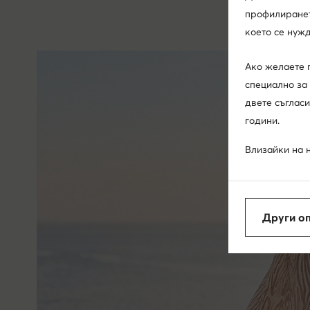
профилирането
което се нужд
Ако желаете 
специално за 
двете съгласи
години.
Влизайки на н
десен ъгъл на
технологията 
представяме 
Други о
качеството н
съществено н
попречат да 
Повече инфор
управлявате с