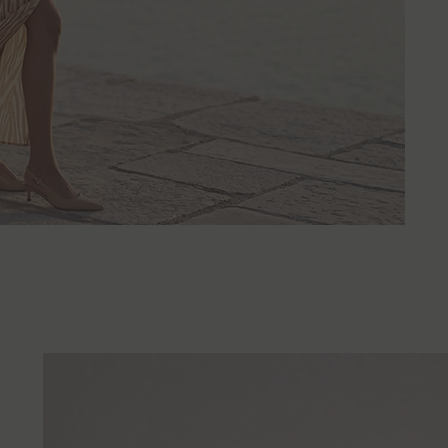
ика за поверителност. Моля, имайте предвид, че даването на съг
Ние се грижим за поверителността на личните Ви данни и Вашите 
т оттеглени по всяко време, но това няма да повлияе на законос
а, която сме извършили преди оттеглянето. Научете повече на
i.bg/b/politika-za-poveritelnost
. На този адрес можете да се запоз
ашите партньори.
обработваме?
g използва технологии, които съхраняват и имат достъп до инфор
ър или друго свързано с интернет устройство (по-специално чре
на бисквитки) за Вашите онлайн дейности, за да Ви предоставя
ани реклами, да оценява определена информация за Вас, включи
на обработка на лични данни, т.е. профилиране (анализираме Ваш
да се адаптираме по-добре към определени, общи групи от нашит
влияем значително на техните решения - освен ако не ни дадете 
ова), пазарни и статистически анализи и да подобряваме качество
 Ви информация. Тази технология се използва и от нашите партнь