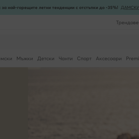
 за най-горещите летни тенденции с отстъпки до -35%!
ДАМСК
Трендове
мски
Мъжки
Детски
Чанти
Спорт
Аксесоари
Prem