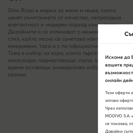
Gino Rossi е марка за жени и мъже, които
ценят съчетанието от качество, непреходна
елегантност и модерен подход към модата.
Дизайните ѝ се отличават с минималистичен
Съ
стил, който лесно се съчетава както с
ежедневни, така и с по-официални визии.
Това е избор за хора, които търсят обувки и
Искаме да 
аксесоари, подчертаващи стила, но в същото
вашите пред
време оставащи универсален избор за много
възможност 
сезони.
онлайн дейн
Тези оферти 
затова оферта
Чрез използв
MODIVO S.A. 
се показва, 
Давайки съгл