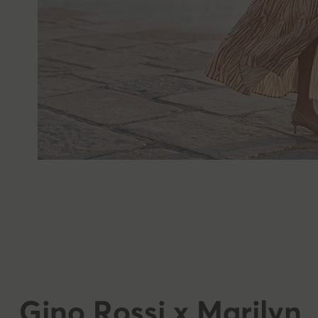
раздела Полит
доброволно. 
могат да бъда
на обработкат
https://eobuvk
списъка на н
Какви данни 
www.modivo.b
Вашия компют
използването 
персонализир
автоматизира
за да можем 
без обаче да 
съгласие за т
Gino Rossi x Marilyn
представената