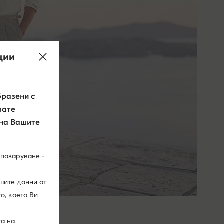
ции
разени с
вате
 на Вашите
 пазаруване -
шите данни от
о, което Ви
та на