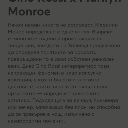
си сътрудничи
Monroe
време на изп
използваме та
Някои икони никога не остаряват. Мерилин
дайте ни изри
Монро определено е една от тях. Въпреки
разрешите то
изминалите години и променящите се
тенденции, звездата на Холивуд продължава
Кога можете д
да определя понятието за красота,
превръщайки го в свой собствен уникален
Съгласието мо
език. Днес Gino Rossi интерпретира този
законосъобра
непреходен феномен в нова капсулна
Какво ако се
колекция, в която бялото и златното —
цветовете, които винаги са съпътствали
Отказът от ""
артистката — определят цялостната
интереси, не 
естетика. Подходяща е за вечеря, премиера
или други сай
или вечер, започваща без план, но способна
са съобразен
да се превърне в нощ, изпълнена с
незабравими моменти.
Как ще работи