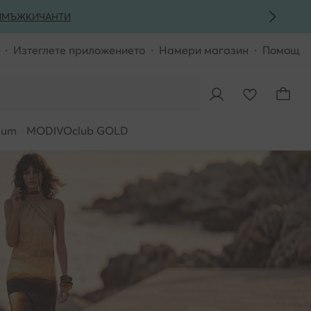
И
МЪЖКИ
ЧАНТИ
Изтеглете приложението
Намери магазин
Помощ
ium
MODIVOclub GOLD