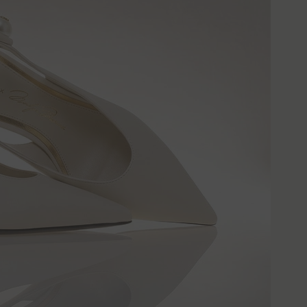
ройство по
 да
 Вас, моля,
йт и ни
ки""?
яе на
азени с Вашите
вате нашия
 но те няма да