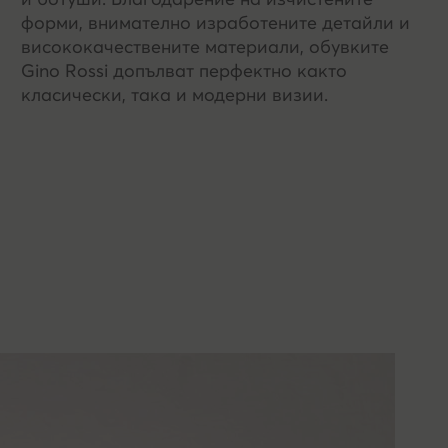
ласие е
форми, внимателно изработените детайли и
висококачествените материали, обувките
съгласия
Gino Rossi допълват перфектно както
ъобразността
класически, така и модерни визии.
наете и със
мацията от
з
телно чрез
ата дейност,
е Клиенти,
отделно
то на
ори, с които