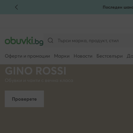
Последен шанс
КЪМ ОСНОВНОТО СЪДЪРЖАНИЕ
КЪМ ТЪРСЕНЕ
Оферти и промоции
Марки
Новости
Бестселъри
Да
GINO ROSSI
Обувки и чанти с вечна класа
Проверете