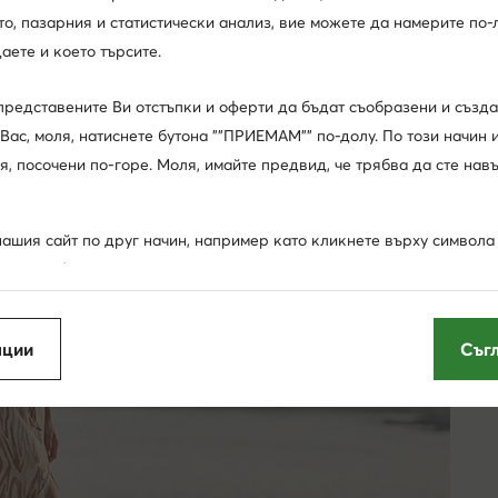
, пазарния и статистически анализ, вие можете да намерите по-л
аете и което търсите.
представените Ви отстъпки и оферти да бъдат съобразени и създ
Вас, моля, натиснете бутона ""ПРИЕМАМ"" по-долу. По този начин 
я, посочени по-горе. Моля, имайте предвид, че трябва да сте нав
ашия сайт по друг начин, например като кликнете върху символа "
 това табло, ще позволите на нас и на нашите партньори да изпо
""бисквитки"" и да обработваме събраните по този начин данни са
съобразени с Вашите нужди реклами и съобщения и да подобряв
пции
Съг
а представената ви информация (чието съдържание обаче няма да
а избора Ви като потребител), освен ако настройките на Вашия б
направим това.
мация по-долу и в раздел ""Други опции"" (включително възможн
ъгласията си). Разбира се, можете също така да управлявате съгл