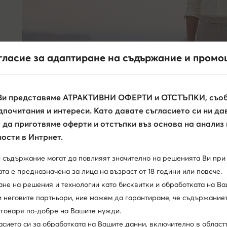
гласие за адаптиране на съдържание и промо
Ви представяме АТРАКТИВНИ ОФЕРТИ и ОТСТЪПКИ, съоб
почитания и интереси. Като давате съгласието си ни да
да приготвяме оферти и отстъпки въз основа на анализ
ости в Интрнет.
и съдържание могат да повлияят значително на решенията Ви при
та е предназначена за лица на възраст от 18 години или повече.
ане на решения и технологии като бисквитки и обработката на Ва
и неговите партньори, ние можем да гарантираме, че съдържаниет
отговаря по-добре на Вашите нужди.
асието си за обработката на Вашите данни, включително в област