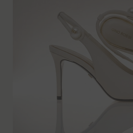
м, които също могат да инсталират такива файлове на Вашето уст
олзването на нашите услуги. За да можем ние и нашите партньори
зи технология за целите на предоставяне на електронни услуги за
чното си съгласие за това, например като влезете на нашия уебса
ва в настройките на Вашия браузър.
а оттеглите съгласието си за използване на файловете ""бисквит
же да бъде оттеглено по всяко време - това обаче няма да повли
зността на обработката, която сме извършили преди оттеглянето.
 откажете от файловете ""бисквитки""?
бисквитките"", които ни позволяват да показваме реклами, съобр
означава, че няма да получавате никакви реклами, когато използ
тове - в този случай все още ще получавате същия брой реклами,
и с Вашите настоящи нужди и предпочитания.
 нашият сайт без съгласието за ползване на ""бисквитки""?