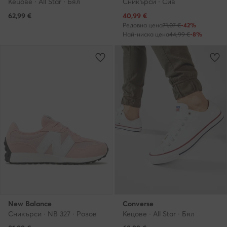
Кецове · All Star · Бял
Сникърси · Сив
Актуална цена
62,99
€
40,99
€
Редовна цена
71,07 €
-42%
Най-ниска цена
44,99 €
-8%
New Balance
Converse
Сникърси · NB 327 · Розов
Кецове · All Star · Бял