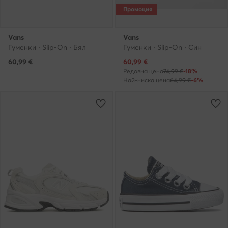
Промоция
Vans
Vans
Гуменки · Slip-On · Бял
Гуменки · Slip-On · Син
Актуална цена
60,99
€
60,99
€
Редовна цена
74,99 €
-18%
Най-ниска цена
64,99 €
-6%