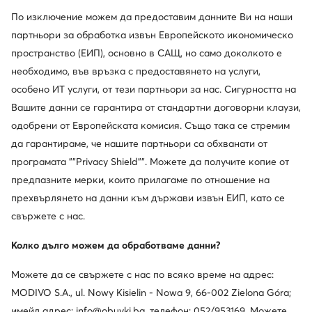
Актуална цена
Актуална цена
99,99
€
32,99
€
Редовна цена
122,20 €
-18%
Редовна цена
44,99 €
-26%
По изключение можем да предоставим данните Ви на наши
Най-ниска цена
105,99 €
-5%
Най-ниска цена
44,99 €
-26%
партньори за обработка извън Европейското икономическо
пространство (ЕИП), основно в САЩ, но само доколкото е
необходимо, във връзка с предоставянето на услуги,
особено ИТ услуги, от тези партньори за нас. Сигурността на
Вашите данни се гарантира от стандартни договорни клаузи,
одобрени от Европейската комисия. Също така се стремим
да гарантираме, че нашите партньори са обхванати от
програмата ""Privacy Shield"". Можете да получите копие от
предпазните мерки, които прилагаме по отношение на
прехвърлянето на данни към държави извън ЕИП, като се
свържете с нас.
Trending
още 15% Код: SUMMER
още 15% Код: SUMMER
Колко дълго можем да обработваме данни?
adidas
Converse
Можете да се свържете с нас по всяко време на адрес:
Сникърси · Gazelle · Черен
Кецове · All Star · Бял
MODIVO S.A., ul. Nowy Kisielin - Nowa 9, 66-002 Zielona Góra;
110,99
€
86,41
€
имейл адрес: info@obuvki.bg, телефон: 052/953169. Можете