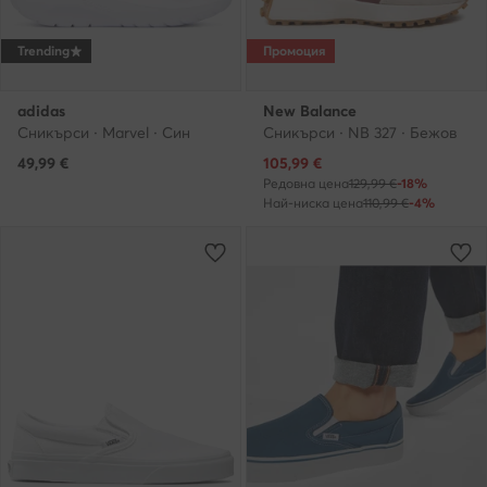
Trending
Промоция
adidas
New Balance
Сникърси · Marvel · Син
Сникърси · NB 327 · Бежов
Актуална цена
49,99
€
105,99
€
Редовна цена
129,99 €
-18%
Най-ниска цена
110,99 €
-4%