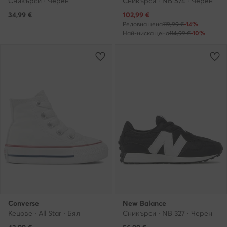
Сникърси · Черен
Сникърси · NB 574 · Черен
Актуална цена
34,99
€
102,99
€
Редовна цена
119,99 €
-14%
Най-ниска цена
114,99 €
-10%
Converse
New Balance
Кецове · All Star · Бял
Сникърси · NB 327 · Черен