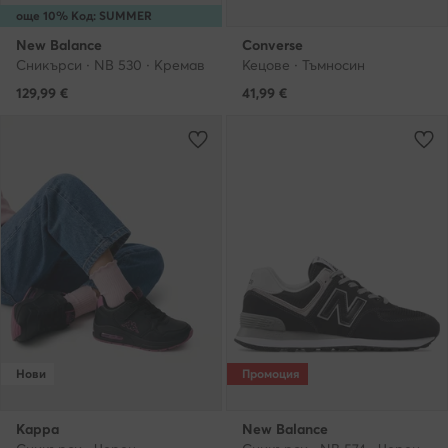
още 10% Код: SUMMER
New Balance
Converse
Сникърси · NB 530 · Кремав
Кецове · Тъмносин
129,99
€
41,99
€
Нови
Промоция
Kappa
New Balance