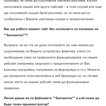
означава, че няма да получавате никакви реклами, когато
използвате нашия или други сайтове - в този случай все още
ще получавате същия брой реклами, но те няма да са
AI
weCare
съобразени с Вашите настоящи нужди и предпочитания.
Как ще работи нашият сайт без съгласието за ползване на
Converse
Kappa
""бисквитки""?
Кецове · All Star · Тъмносин
Сникърси · Черен
Актуална цена
66,99
€
20,99
€
Въпреки, че не сте ни дали съгласието си, ние можем да
Редовна цена
39,88 €
-47%
съхраняваме на Вашето устройство файлове, които са
Най-ниска цена
39,88 €
-47%
необходими само за правилното функциониране на нашия
уебсайт (например свързани с предпочитаните от Вас
езикови настройки, попълване на формуляри и т.н.). Можете
да промените тези настройки в уеб браузъра си, но тогава
някои части на нашия уебсайт няма да функционират
правилно.
Лични данни ли са файловете ""бисквитки"" и кой може да
бъде техен администратор?