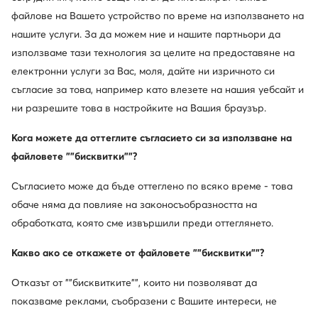
файлове на Вашето устройство по време на използването на
нашите услуги. За да можем ние и нашите партньори да
използваме тази технология за целите на предоставяне на
електронни услуги за Вас, моля, дайте ни изричното си
съгласие за това, например като влезете на нашия уебсайт и
ни разрешите това в настройките на Вашия браузър.
още 10% Код: SUMMER
Кога можете да оттеглите съгласието си за използване на
Converse
Converse
Кецове · All Star · Бял
Кецове · All Star · Бял
файловете ""бисквитки""?
71,99
€
79,99
€
Съгласието може да бъде оттеглено по всяко време - това
обаче няма да повлияе на законосъобразността на
обработката, която сме извършили преди оттеглянето.
Какво ако се откажете от файловете ""бисквитки""?
Отказът от ""бисквитките"", които ни позволяват да
показваме реклами, съобразени с Вашите интереси, не