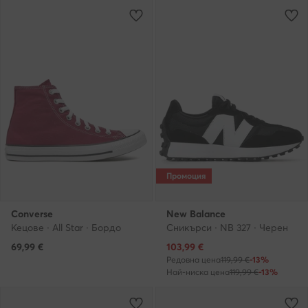
Промоция
Converse
New Balance
Кецове · All Star · Бордо
Сникърси · NB 327 · Черен
Актуална цена
69,99
€
103,99
€
Редовна цена
119,99 €
-13%
Най-ниска цена
119,99 €
-13%