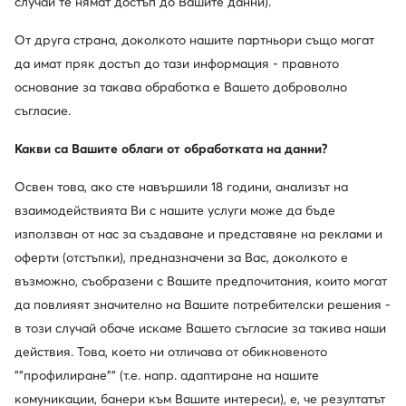
случай те нямат достъп до Вашите данни).
От друга страна, доколкото нашите партньори също могат
още 15% Код: SUMMER
да имат пряк достъп до тази информация - правното
New Balance
Kappa
Сникърси · NB 327 · Розов
Сникърси · Черен
основание за такава обработка е Вашето доброволно
съгласие.
69,99
€
39,99
€
Какви са Вашите облаги от обработката на данни?
Освен това, ако сте навършили 18 години, анализът на
взаимодействията Ви с нашите услуги може да бъде
използван от нас за създаване и представяне на реклами и
оферти (отстъпки), предназначени за Вас, доколкото е
възможно, съобразени с Вашите предпочитания, които могат
да повлияят значително на Вашите потребителски решения -
в този случай обаче искаме Вашето съгласие за такива наши
действия. Това, което ни отличава от обикновеното
-16%
""профилиране"" (т.е. напр. адаптиране на нашите
комуникации, банери към Вашите интереси), е, че резултатът