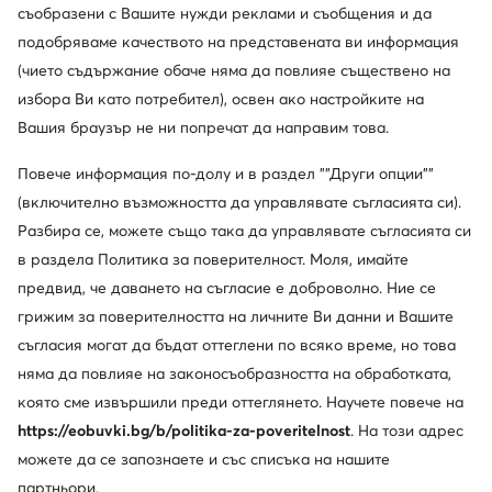
съобразени с Вашите нужди реклами и съобщения и да
подобряваме качеството на представената ви информация
(чието съдържание обаче няма да повлияе съществено на
избора Ви като потребител), освен ако настройките на
Вашия браузър не ни попречат да направим това.
Повече информация по-долу и в раздел ""Други опции""
(включително възможността да управлявате съгласията си).
-18%
Разбира се, можете също така да управлявате съгласията си
още 10% Код: SUMMER
в раздела Политика за поверителност. Моля, имайте
Converse
New Balance
предвид, че даването на съгласие е доброволно. Ние се
Кецове · Черен
Сникърси · NB 574 · Черен
грижим за поверителността на личните Ви данни и Вашите
Актуална цена
43,99
€
81,99
€
съгласия могат да бъдат оттеглени по всяко време, но това
Редовна цена
99,99 €
-18%
Най-ниска цена
99,99 €
-18%
няма да повлияе на законосъобразността на обработката,
която сме извършили преди оттеглянето. Научете повече на
https://eobuvki.bg/b/politika-za-poveritelnost
. На този адрес
можете да се запознаете и със списъка на нашите
партньори.