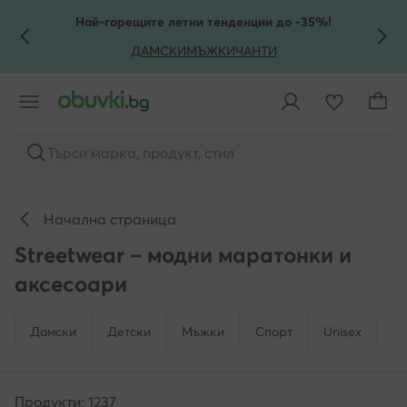
КЪМ ОСНОВНОТО СЪДЪРЖАНИЕ
КЪМ ТЪРСЕНЕ
Най-горещите летни тенденции до -35%!
ДАМСКИ
МЪЖКИ
ЧАНТИ
Търси марка, продукт, стил
Начална страница
Streetwear – модни маратонки и
аксесоари
Дамски
Детски
Мъжки
Спорт
Unisex
Продукти: 1237