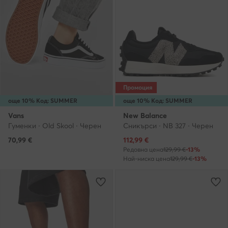
Промоция
още 10% Код: SUMMER
още 10% Код: SUMMER
Vans
New Balance
Гуменки · Old Skool · Черен
Сникърси · NB 327 · Черен
Актуална цена
70,99
€
112,99
€
Редовна цена
129,99 €
-13%
Най-ниска цена
129,99 €
-13%