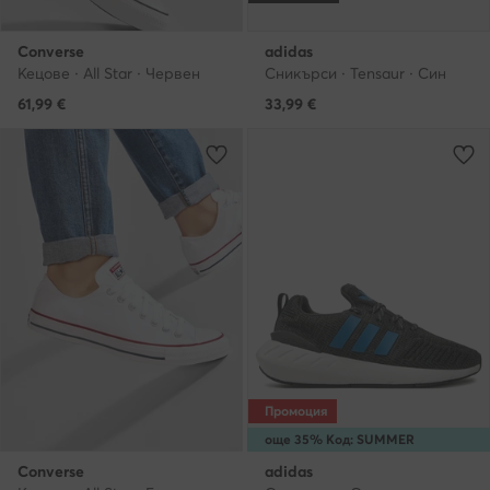
Converse
adidas
Кецове · All Star · Червен
Сникърси · Tensaur · Син
61,99
€
33,99
€
Промоция
още 35% Код: SUMMER
Converse
adidas