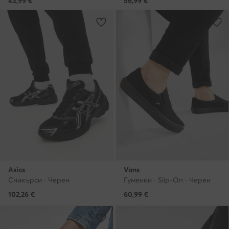
43,99
€
56,99
€
Asics
Vans
Сникърси · Черен
Гуменки · Slip-On · Черен
102,26
€
60,99
€