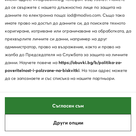
да се свържете с нашето длъжностно лице по защита на
данните по електронна поща: iod@modivo.com. Също така
имате право на достъп до данните си, да поискате тяхното
коригиране, изтриване или ограничаване на обработката, да
прехвърлите личните си данни, например на друг
администратор, право на възражение, както и право на
жалба до Председателя на Службата за защита на личните
данни. Научете повече на
https://obuvki.bg/b/politika-za-
poveritelnost-i-polzvane-na-biskvitki
. На този адрес можете
Trending
-26%
да се запознаете и със списъка на нашите партньори.
adidas
Kappa
Сникърси · Gazelle · Тъмносин
Сникърси · Черен
Съгласен съм
Актуална цена
81,99
€
44,99
€
Редовна цена
110,99 €
-26%
Най-ниска цена
110,99 €
-26%
Други опции
Сортирай
Филтрирай