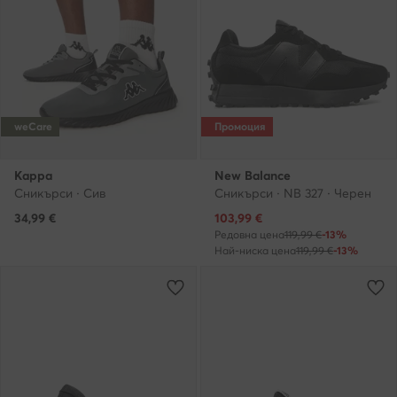
weCare
Промоция
Kappa
New Balance
Сникърси · Сив
Сникърси · NB 327 · Черен
Актуална цена
34,99
€
103,99
€
Редовна цена
119,99 €
-13%
Най-ниска цена
119,99 €
-13%