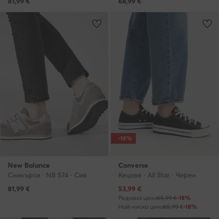
81,99
€
68,99
€
-18%
New Balance
Converse
Сникърси · NB 574 · Сив
Кецове · All Star · Черен
Актуална цена
81,99
€
53,99
€
Редовна цена
65,99 €
-18%
Най-ниска цена
65,99 €
-18%