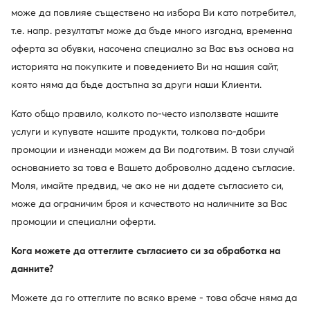
Kappa
New Balance
може да повлияе съществено на избора Ви като потребител,
Сникърси · Бял
Сникърси · Розов
т.е. напр. резултатът може да бъде много изгодна, временна
Актуална цена
35,79
€
70,99
€
оферта за обувки, насочена специално за Вас въз основа на
Редовна цена
98,99 €
-28%
историята на покупките и поведението Ви на нашия сайт,
Най-ниска цена
84,99 €
-16%
която няма да бъде достъпна за други наши Клиенти.
Като общо правило, колкото по-често използвате нашите
услуги и купувате нашите продукти, толкова по-добри
промоции и изненади можем да Ви подготвим. В този случай
основанието за това е Вашето доброволно дадено съгласие.
Моля, имайте предвид, че ако не ни дадете съгласието си,
може да ограничим броя и качеството на наличните за Вас
промоции и специални оферти.
Кога можете да оттеглите съгласието си за обработка на
Промоция
данните?
Можете да го оттеглите по всяко време - това обаче няма да
New Balance
adidas