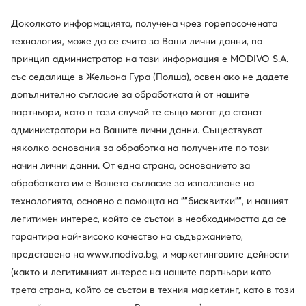
Доколкото информацията, получена чрез горепосочената
-19%
технология, може да се счита за Ваши лични данни, по
принцип администратор на тази информация е MODIVO S.A.
New Balance
Kappa
със седалище в Жельона Гура (Полша), освен ако не дадете
Сникърси · NB 574 · Тъмносин
Сникърси · Розов
допълнително съгласие за обработката ѝ от нашите
Актуална цена
96,99
€
39,99
€
партньори, като в този случай те също могат да станат
Редовна цена
119,99 €
-19%
администратори на Вашите лични данни. Съществуват
Най-ниска цена
119,99 €
-19%
няколко основания за обработка на получените по този
начин лични данни. От една страна, основанието за
обработката им е Вашето съгласие за използване на
технологията, основно с помощта на ""бисквитки"", и нашият
легитимен интерес, който се състои в необходимостта да се
гарантира най-високо качество на съдържанието,
представено на www.modivo.bg, и маркетинговите дейности
(както и легитимният интерес на нашите партньори като
трета страна, който се състои в техния маркетинг, като в този