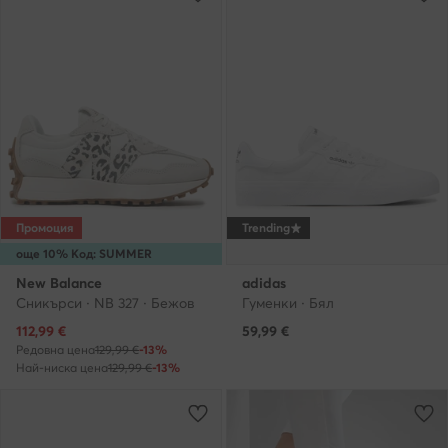
Промоция
Trending
още 10% Код: SUMMER
New Balance
adidas
Сникърси · NB 327 · Бежов
Гуменки · Бял
Актуална цена
112,99
€
59,99
€
Редовна цена
129,99 €
-13%
Най-ниска цена
129,99 €
-13%