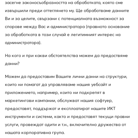
Сникърси · NB 327 · Бежов
Сникърси · VL Court · Кафяв
засегне законосъобразността на обработката, която сме
Актуална цена
81,99
€
49,99
€
извършили преди оттеглянето му. Ще обработваме данните
Редовна цена
119,99 €
-31%
Ви и за целите, свързани с потенциалната възможност за
Най-ниска цена
88,99 €
-7%
спорове между Вас и администратора (правното основание
за обработката в този случай е легитимният интерес на
администратора).
На кого и при какви обстоятелства можем да предоствяме
данни?
Можем да предоставим Вашите лични данни на структури,
които ни помагат да управляваме нашия уебсайт и
приложението, например, които ни подкрепят в
маркетингови кампании, обслужват нашия софтуер,
Trending
Промоция
-26%
предоставят, поддържат и експлоатират нашите ИКТ
инструменти и системи, както и предоставят текущи правни
adidas
Kappa
услуги, провеждат одити и т.н., включително дружества от
Сникърси · Ozweego · Черен
Сникърси · Бял
нашата корпоративна група.