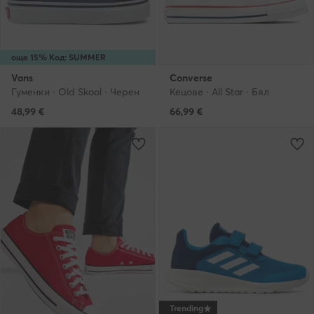
още 15% Код: SUMMER
Vans
Converse
Гуменки · Old Skool · Черен
Кецове · All Star · Бял
48,99
€
66,99
€
Trending