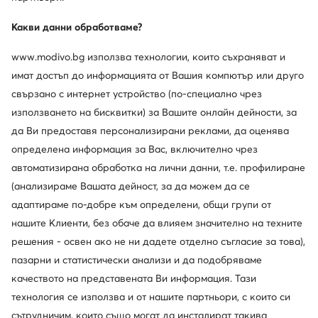
Какви данни обработваме?
www.modivo.bg използва технологии, които съхраняват и
имат достъп до информацията от Вашия компютър или друго
свързано с интернет устройство (по-специално чрез
Trending
използването на бисквитки) за Вашите онлайн дейности, за
Промоция
Промоция
да Ви предоставя персонализирани реклами, да оценява
още 10% Код: SUMMER
определена информация за Вас, включително чрез
adidas
New Balance
автоматизирана обработка на лични данни, т.е. профилиране
Сникърси · Черен
Сникърси · NB 574 · Бордо
(анализираме Вашата дейност, за да можем да се
Актуална цена
Актуална цена
95,99
€
103,99
€
адаптираме по-добре към определени, общи групи от
Редовна цена
119,99 €
-20%
Редовна цена
119,99 €
-13%
Най-ниска цена
100,99 €
-4%
Най-ниска цена
119,99 €
-13%
нашите Клиенти, без обаче да влияем значително на техните
решения - освен ако не ни дадете отделно съгласие за това),
пазарни и статистически анализи и да подобряваме
качеството на представената Ви информация. Тази
технология се използва и от нашите партньори, с които си
сътрудничим, които също могат да инсталират такива