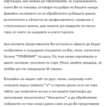
партньори, ние можем да гарантираме, че съдържанието,
което Ви се показва, отговаря по-добре на Вашите нужди.
Давайки съгласието си за обработката на Вашите данни,
включително в областта на профилирането, пазарния и
статистически анализ, вие можете да намерите по-лесно
това, от което се нуждаете и което търсите.
Ако желаете представените Ви отстъпки и оферти да бъдат
съобразени и създадени специално за Вас, моля, натиснете
Промоция
бутона ""ПРИЕМАМ"" по-долу. По този начин изразявате и
още 10% Код: SUMMER
двете съгласия, посочени по-горе. Моля, имайте предвид, че
Converse
Vans
трябва да сте навършили 18 години.
Кецове · All Star · Бял
Гуменки · Old Skool · Тъмносин
Актуална цена
65,99
€
29,99
€
Влизайки на нашия сайт по друг начин, например като
Редовна цена
44,99 €
-33%
кликнете върху символа ""x"" в горния десен ъгъл на това
Най-ниска цена
32,99 €
-9%
табло, ще позволите на нас и на нашите партньори да
използваме технологията ""бисквитки"" и да обработваме
събраните по този начин данни само за да Ви представяме