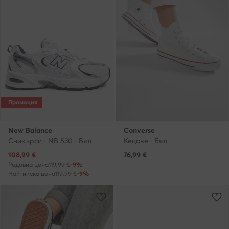
Промоция
New Balance
Converse
Сникърси · NB 530 · Бял
Кецове · Бял
Актуална цена
108,99
€
76,99
€
Редовна цена
119,99 €
-9%
Най-ниска цена
119,99 €
-9%