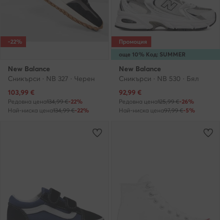
-22%
Промоция
още 10% Код: SUMMER
New Balance
New Balance
Сникърси · NB 327 · Черен
Сникърси · NB 530 · Бял
Актуална цена
Актуална цена
103,99
€
92,99
€
Редовна цена
134,99 €
-22%
Редовна цена
125,99 €
-26%
Най-ниска цена
134,99 €
-22%
Най-ниска цена
97,99 €
-5%