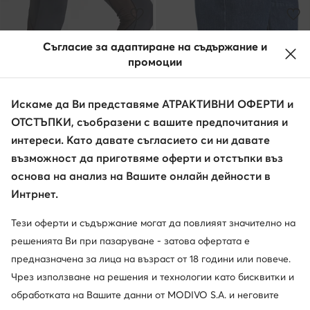
Съгласие за адаптиране на съдържание и
промоции
Искаме да Ви представяме АТРАКТИВНИ ОФЕРТИ и
ОТСТЪПКИ, съобразени с вашите предпочитания и
интереси. Като давате съгласието си ни давате
възможност да приготвяме оферти и отстъпки въз
основа на анализ на Вашите онлайн дейности в
Промоция
Промоция
Интрнет.
още 35% Код: SUMMER
adidas
New Balance
Тези оферти и съдържание могат да повлияят значително на
Сникърси · Сив
Сникърси · NB 327 · Бежов
решенията Ви при пазаруване - затова офертата е
Актуална цена
Актуална цена
40,99
€
112,99
€
предназначена за лица на възраст от 18 години или повече.
Редовна цена
70,05 €
-41%
Редовна цена
129,99 €
-13%
Най-ниска цена
44,99 €
-8%
Най-ниска цена
129,99 €
-13%
Чрез използване на решения и технологии като бисквитки и
обработката на Вашите данни от MODIVO S.A. и неговите