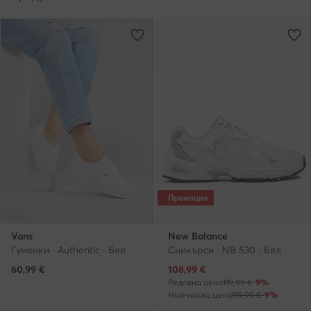
Промоция
Vans
New Balance
Гуменки · Authentic · Бял
Сникърси · NB 530 · Бял
Актуална цена
60,99
€
108,99
€
Редовна цена
119,99 €
-9%
Най-ниска цена
119,99 €
-9%