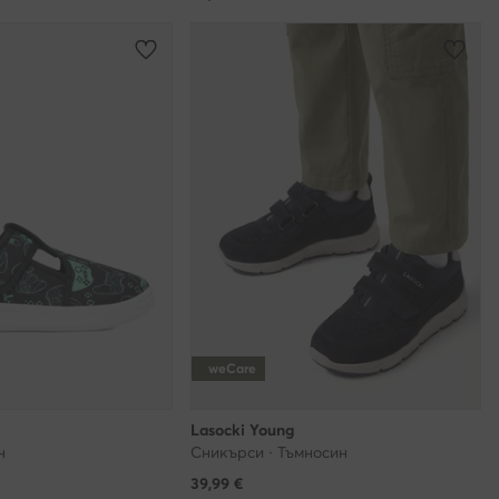
ройство по
 да
 Вас, моля,
йт и ни
ки""?
яе на
азени с Вашите
weCare
вате нашия
 но те няма да
Lasocki Young
н
Сникърси · Тъмносин
39,99
€