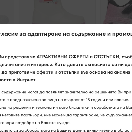
гласие за адаптиране на съдържание и промо
weCare
Нови
още 10
Peppa Pig
Skechers
Ви представяме АТРАКТИВНИ ОФЕРТИ и ОТСТЪПКИ, съоб
Гумени ботуши · Прасенцето Пепа · Бял
Сникърси · Чер
почитания и интереси. Като давате съгласието си ни да
16,99
€
49,99
€
да приготвяме оферти и отстъпки въз основа на анализ
ости в Интрнет.
и съдържание могат да повлияят значително на решенията Ви при
ърсите?
та е предназначена за лица на възраст от 18 години или повече.
ите продукти, в избрания от вас размер.
ане на решения и технологии като бисквитки и обработката на Ва
и неговите партньори, ние можем да гарантираме, че съдържаниет
26
27
28
29
Вижте повече
отговаря по-добре на Вашите нужди.
асието си за обработката на Вашите данни, включително в област