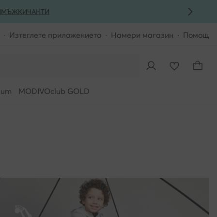
И
МЪЖКИ
ЧАНТИ
Изтеглете приложението
Намери магазин
Помощ
ium
MODIVOclub GOLD