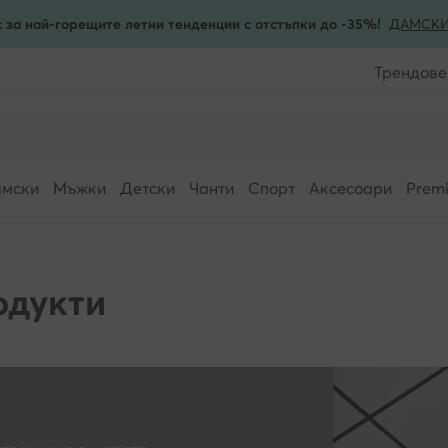
 за най-горещите летни тенденции с отстъпки до -35%!
ДАМСК
Трендове
мски
Мъжки
Детски
Чанти
Спорт
Аксесоари
Prem
одукти