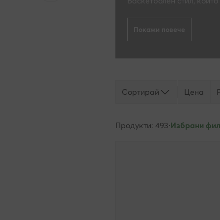
Баскетболен стил, който
Покажи повече
Сортирай
Цена
Продукти: 493
·
Избрани филт