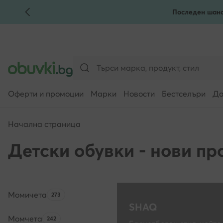
Последен шанс
КЪМ ОСНОВНОТО СЪДЪРЖАНИЕ
КЪМ ТЪРСЕНЕ
Оферти и промоции
Марки
Новости
Бестселъри
Да
Начална страница
Детски обувки - нови пр
Момичета
Брой на продуктите:
273
SHAQ
Момчета
Брой на продуктите:
242