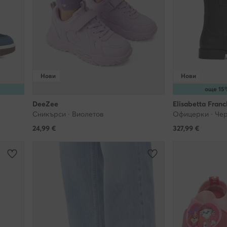
Нови
Нови
още 15
DeeZee
Elisabetta Franc
Сникърси · Виолетов
Офицерки · Че
24,99
€
327,99
€