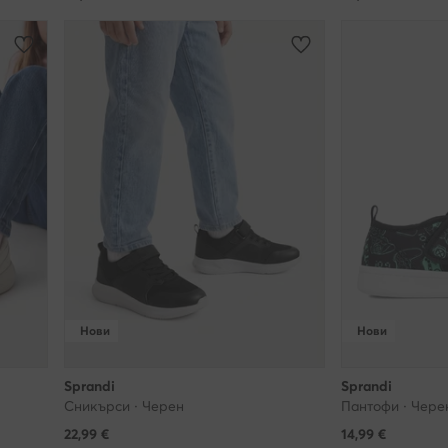
м, които също могат да инсталират такива файлове на Вашето уст
олзването на нашите услуги. За да можем ние и нашите партньори
зи технология за целите на предоставяне на електронни услуги за
чното си съгласие за това, например като влезете на нашия уебса
ва в настройките на Вашия браузър.
а оттеглите съгласието си за използване на файловете ""бисквит
же да бъде оттеглено по всяко време - това обаче няма да повли
зността на обработката, която сме извършили преди оттеглянето.
 откажете от файловете ""бисквитки""?
бисквитките"", които ни позволяват да показваме реклами, съобр
Нови
Нови
означава, че няма да получавате никакви реклами, когато използ
тове - в този случай все още ще получавате същия брой реклами,
Sprandi
Sprandi
и с Вашите настоящи нужди и предпочитания.
Сникърси · Черен
Пантофи · Чере
22,99
€
14,99
€
 нашият сайт без съгласието за ползване на ""бисквитки""?