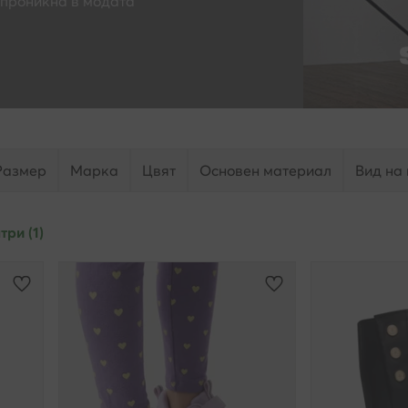
 проникна в модата
Размер
Марка
Цвят
Основен материал
Вид на
ри (1)