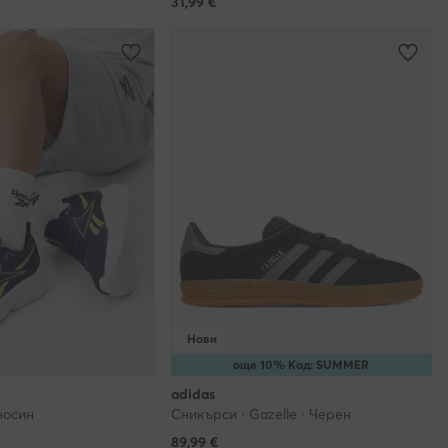
31,99
€
ласие е
съгласия
ъобразността
наете и със
мацията от
з
телно чрез
ата дейност,
Нови
е Клиенти,
още 10% Код: SUMMER
отделно
adidas
носин
Сникърси · Gazelle · Черен
то на
ори, с които
89,99
€