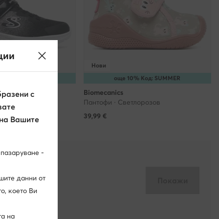
ции
Нови
% Код: SUMMER
още 10% Код: SUMMER
Biomecanics
разени с
ен
Пантофи · Светлорозов
вате
39,99
€
 на Вашите
 пазаруване -
шите данни от
Покажи
о, което Ви
та на