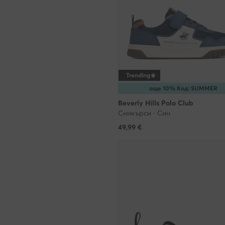
Trending
още 10% Код: SUMMER
Beverly Hills Polo Club
Сникърси · Син
49,99
€