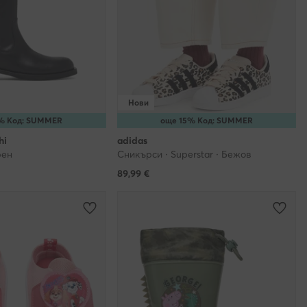
Нови
% Код: SUMMER
още 15% Код: SUMMER
hi
adidas
рен
Сникърси · Superstar · Бежов
89,99
€