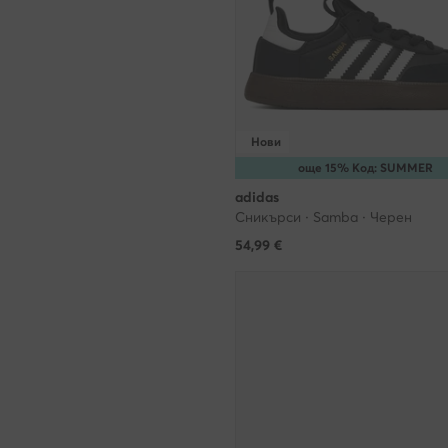
Нови
още 15% Код: SUMMER
adidas
Сникърси · Samba · Черен
54,99
€