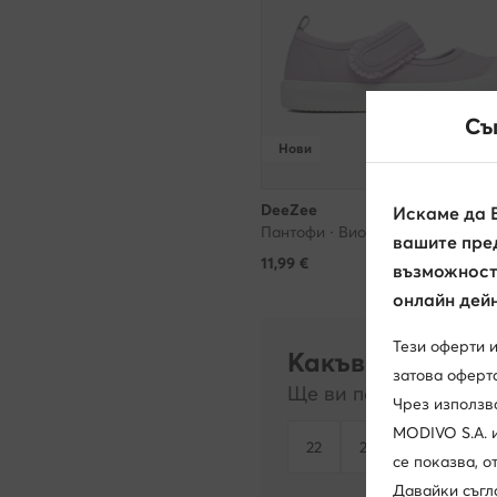
Съ
Нови
DeeZee
Искаме да 
Пантофи · Виолетов
вашите пред
11,99
€
възможност 
онлайн дейн
Тези оферти 
Какъв размер т
затова оферта
Ще ви покажем наличн
Чрез използв
MODIVO S.A. 
22
23
24
25
се показва, 
Давайки съгл