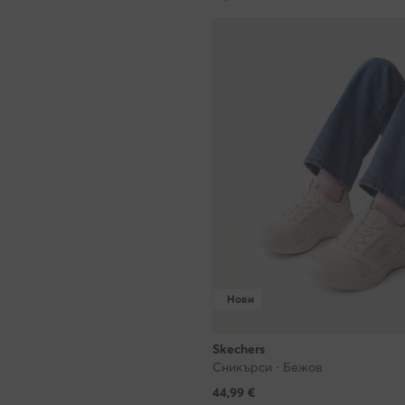
си сътрудничи
време на изп
използваме та
дайте ни изри
разрешите то
Кога можете д
Съгласието мо
законосъобра
Какво ако се
Отказът от ""
Нови
интереси, не 
или други сай
Skechers
са съобразен
Сникърси · Бежов
44,99
€
Как ще работи