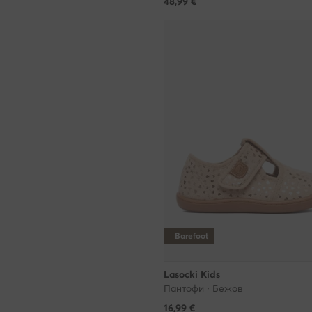
48,99
€
раздела Полит
доброволно. 
могат да бъда
на обработкат
https://eobuvk
списъка на н
Какви данни 
www.modivo.b
Вашия компют
използването 
персонализир
автоматизира
Barefoot
за да можем 
без обаче да 
Lasocki Kids
Пантофи · Бежов
съгласие за т
представената
16,99
€