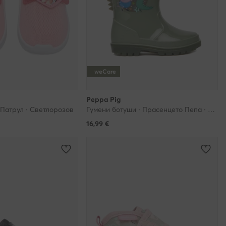
weCare
Peppa Pig
 Патрул · Светлорозов
Гумени ботуши · Прасенцето Пепа · Зелен
16,99
€