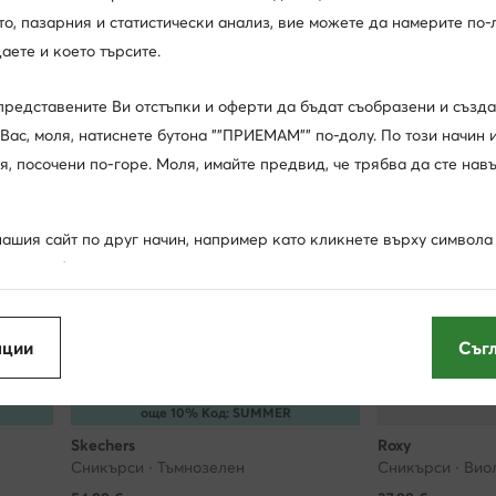
, пазарния и статистически анализ, вие можете да намерите по-л
аете и което търсите.
представените Ви отстъпки и оферти да бъдат съобразени и създ
Вас, моля, натиснете бутона ""ПРИЕМАМ"" по-долу. По този начин 
я, посочени по-горе. Моля, имайте предвид, че трябва да сте нав
ашия сайт по друг начин, например като кликнете върху символа "
 това табло, ще позволите на нас и на нашите партньори да изпо
""бисквитки"" и да обработваме събраните по този начин данни са
съобразени с Вашите нужди реклами и съобщения и да подобряв
пции
Съг
а представената ви информация (чието съдържание обаче няма да
а избора Ви като потребител), освен ако настройките на Вашия б
Нови
Нови
направим това.
още 10% Код: SUMMER
Skechers
Roxy
мация по-долу и в раздел ""Други опции"" (включително възможн
Сникърси · Тъмнозелен
Сникърси · Вио
ъгласията си). Разбира се, можете също така да управлявате съгл