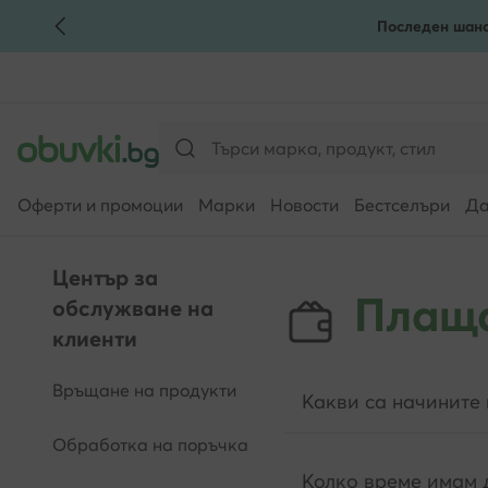
Последен шанс
КЪМ ОСНОВНОТО СЪДЪРЖАНИЕ
КЪМ ТЪРСЕНЕ
Оферти и промоции
Марки
Новости
Бестселъри
Да
Център за
Плащ
обслужване на
клиенти
Връщане на продукти
Какви са начините
Обработка на поръчка
Колко време имам 