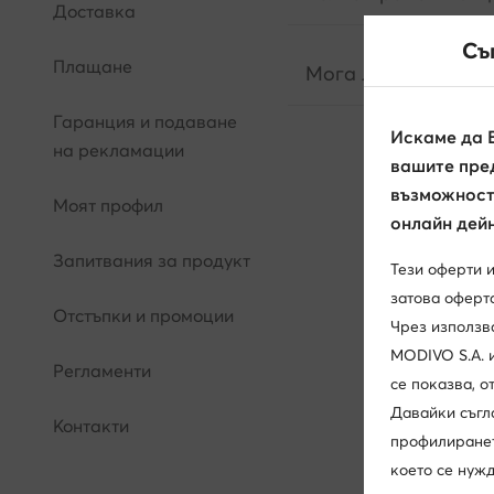
Доставка
Съ
Плащане
Мога ли да заплатя
Гаранция и подаване
Искаме да 
на рекламации
вашите пред
възможност 
Моят профил
онлайн дейн
Запитвания за продукт
Тези оферти 
затова оферта
Отстъпки и промоции
Чрез използв
MODIVO S.A. 
Регламенти
се показва, 
Давайки съгл
Контакти
профилирането
което се нужд