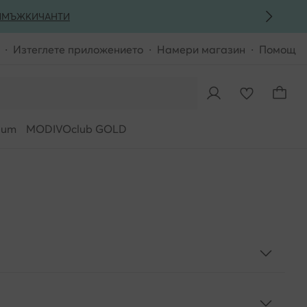
И
МЪЖКИ
ЧАНТИ
Изтеглете приложението
Намери магазин
Помощ
ium
MODIVOclub GOLD