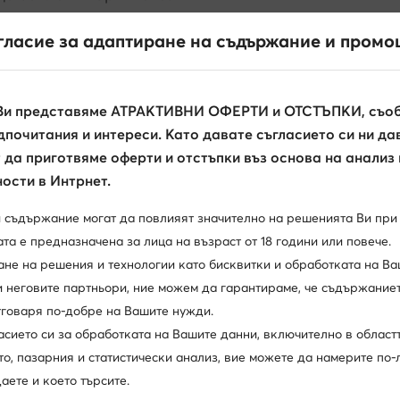
гласие за адаптиране на съдържание и промо
 на курирера с карта при получаване на пратката
Ви представяме АТРАКТИВНИ ОФЕРТИ и ОТСТЪПКИ, съоб
почитания и интереси. Като давате съгласието си ни да
да приготвяме оферти и отстъпки въз основа на анализ
ости в Интрнет.
и съдържание могат да повлияят значително на решенията Ви при
та е предназначена за лица на възраст от 18 години или повече.
ане на решения и технологии като бисквитки и обработката на Ва
и неговите партньори, ние можем да гарантираме, че съдържаниет
отговаря по-добре на Вашите нужди.
асието си за обработката на Вашите данни, включително в област
, пазарния и статистически анализ, вие можете да намерите по-л
аете и което търсите.