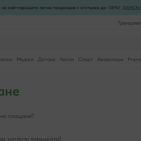
 за най-горещите летни тенденции с отстъпки до -35%!
ДАМСК
Трендове
мски
Мъжки
Детски
Чанти
Спорт
Аксесоари
Prem
ане
 на плащане?
да заплатя поръчката?