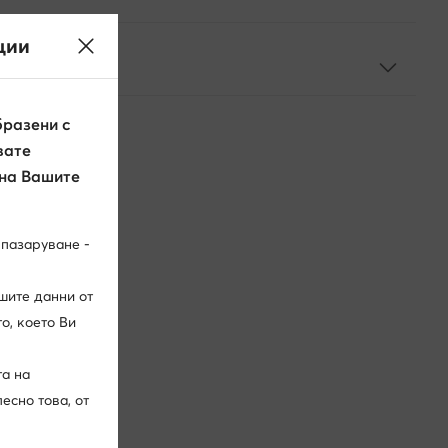
ции
?
разени с
вате
 на Вашите
 пазаруване -
шите данни от
о, което Ви
та на
есно това, от