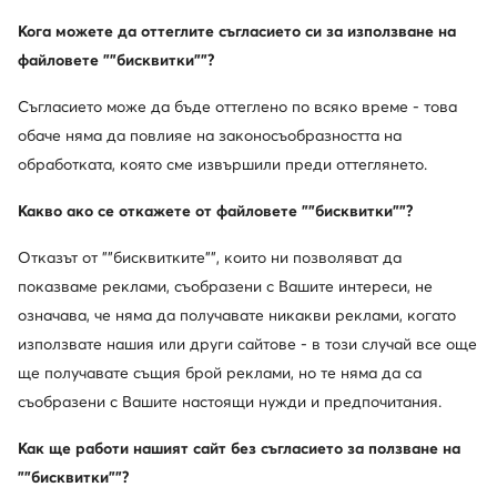
Кога можете да оттеглите съгласието си за използване на
файловете ""бисквитки""?
Съгласието може да бъде оттеглено по всяко време - това
Trending
обаче няма да повлияе на законосъобразността на
Промоция
Промоция
обработката, която сме извършили преди оттеглянето.
още 25% Код: SUMMER
още 15% Код: SUMMER
Какво ако се откажете от файловете ""бисквитки""?
G-Star Raw
G-Star Raw
Дамска чанта · Черен
Чанта за кръст · Сив
Отказът от ""бисквитките"", които ни позволяват да
Актуална цена
Актуална цена
25,99
€
27,99
€
показваме реклами, съобразени с Вашите интереси, не
Редовна цена
58,79 €
-55%
Редовна цена
54,99 €
-49%
Най-ниска цена
27,99 €
-7%
Най-ниска цена
30,99 €
-9%
означава, че няма да получавате никакви реклами, когато
използвате нашия или други сайтове - в този случай все още
ще получавате същия брой реклами, но те няма да са
съобразени с Вашите настоящи нужди и предпочитания.
Как ще работи нашият сайт без съгласието за ползване на
""бисквитки""?