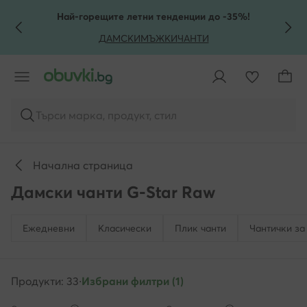
КЪМ ОСНОВНОТО СЪДЪРЖАНИЕ
КЪМ ТЪРСЕНЕ
Най-горещите летни тенденции до -35%!
ДАМСКИ
МЪЖКИ
ЧАНТИ
Търси марка, продукт, стил
Начална страница
Дамски чанти G-Star Raw
Ежедневни
Класически
Плик чанти
Чантички за
Продукти: 33
·
Избрани филтри (1)