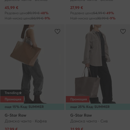
Актуална цена
Актуална цена
45,99
€
27,99
€
Редовна цена
89,99 €
-48%
Редовна цена
54,99 €
-49%
Най-ниска цена
50,99 €
-9%
Най-ниска цена
30,99 €
-9%
Trending
Промоция
Промоция
още 15% Код: SUMMER
още 25% Код: SUMMER
G-Star Raw
G-Star Raw
Дамска чанта · Кафяв
Дамска чанта · Сив
Актуална цена
Актуална цена
37,99
€
31,99
€