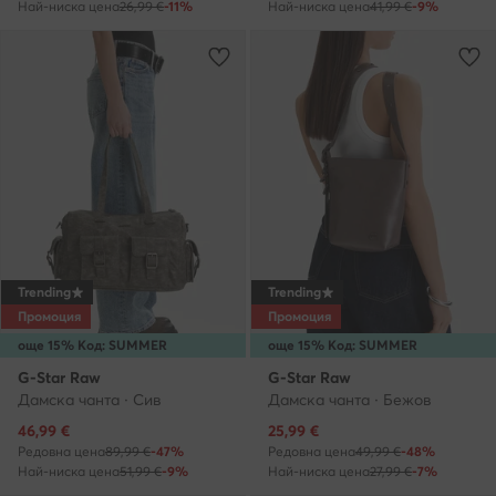
Най-ниска цена
26,99 €
-11%
Най-ниска цена
41,99 €
-9%
Trending
Trending
Промоция
Промоция
още 15% Код: SUMMER
още 15% Код: SUMMER
G-Star Raw
G-Star Raw
Дамска чанта · Сив
Дамска чанта · Бежов
Актуална цена
Актуална цена
46,99
€
25,99
€
Редовна цена
89,99 €
-47%
Редовна цена
49,99 €
-48%
Най-ниска цена
51,99 €
-9%
Най-ниска цена
27,99 €
-7%