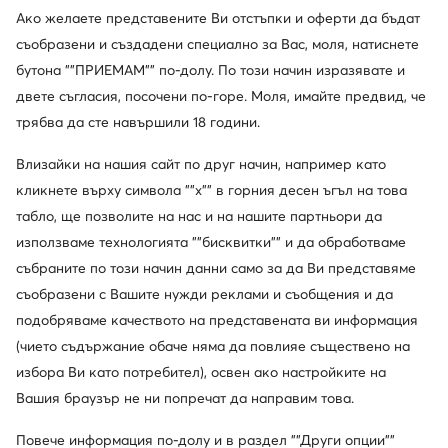
Ако желаете представените Ви отстъпки и оферти да бъдат
съобразени и създадени специално за Вас, моля, натиснете
бутона ""ПРИЕМАМ"" по-долу. По този начин изразявате и
двете съгласия, посочени по-горе. Моля, имайте предвид, че
трябва да сте навършили 18 години.
Влизайки на нашия сайт по друг начин, например като
кликнете върху символа ""x"" в горния десен ъгъл на това
Trending
табло, ще позволите на нас и на нашите партньори да
Промоция
Промоция
използваме технологията ""бисквитки"" и да обработваме
още 15% Код: SUMMER
още 25% Код: SUMMER
събраните по този начин данни само за да Ви представяме
G-Star Raw
G-Star Raw
съобразени с Вашите нужди реклами и съобщения и да
Дамска чанта · Сив
Дамска чанта · Тъмносин
подобряваме качеството на представената ви информация
Актуална цена
Актуална цена
45,99
€
31,99
€
(чието съдържание обаче няма да повлияе съществено на
Редовна цена
89,99 €
-48%
Редовна цена
71,58 €
-55%
Най-ниска цена
50,99 €
-9%
Най-ниска цена
34,99 €
-8%
избора Ви като потребител), освен ако настройките на
Вашия браузър не ни попречат да направим това.
Повече информация по-долу и в раздел ""Други опции""