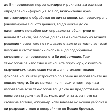
да Ви предоставя персонализирани реклами, да оценява
определена информация за Вас, включително чрез
автоматизирана обработка на лични данни, т.е. профилиране
(анализираме Вашата дейност, за да можем да се
адаптираме по-добре към определени, общи групи от
нашите Клиенти, без обаче да влияем значително на техните
Промоция
Промоция
решения - освен ако не ни дадете отделно съгласие за това),
още 25% Код: SUMMER
още 25% Код: SUMMER
пазарни и статистически анализи и да подобряваме
G-Star Raw
G-Star Raw
качеството на представената Ви информация. Тази
Дамска чанта · Сив
Дамска чанта · Кафяв
технология се използва и от нашите партньори, с които си
Актуална цена
Актуална цена
37,99
€
37,99
€
сътрудничим, които също могат да инсталират такива
Редовна цена
79,25 €
-52%
Редовна цена
79,25 €
-52%
файлове на Вашето устройство по време на използването на
Най-ниска цена
41,99 €
-9%
Най-ниска цена
41,99 €
-9%
нашите услуги. За да можем ние и нашите партньори да
използваме тази технология за целите на предоставяне на
електронни услуги за Вас, моля, дайте ни изричното си
съгласие за това, например като влезете на нашия уебсайт и
ни разрешите това в настройките на Вашия браузър.