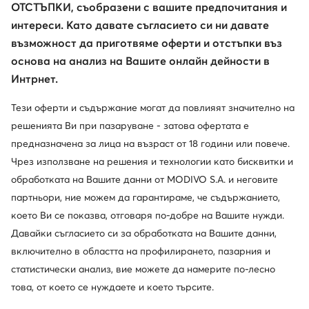
ОТСТЪПКИ, съобразени с вашите предпочитания и
интереси. Като давате съгласието си ни давате
възможност да приготвяме оферти и отстъпки въз
основа на анализ на Вашите онлайн дейности в
Интрнет.
Тези оферти и съдържание могат да повлияят значително на
решенията Ви при пазаруване - затова офертата е
предназначена за лица на възраст от 18 години или повече.
Чрез използване на решения и технологии като бисквитки и
Trending
Trending
Промоция
Промоция
обработката на Вашите данни от MODIVO S.A. и неговите
още 25% Код: SUMMER
още 15% Код: SUMMER
партньори, ние можем да гарантираме, че съдържанието,
G-Star Raw
G-Star Raw
което Ви се показва, отговаря по-добре на Вашите нужди.
Дамска чанта · Сив
Дамска чанта · Син
Давайки съгласието си за обработката на Вашите данни,
Актуална цена
Актуална цена
42,99
€
46,99
€
включително в областта на профилирането, пазарния и
Редовна цена
79,99 €
-46%
Редовна цена
89,99 €
-47%
статистически анализ, вие можете да намерите по-лесно
Най-ниска цена
47,99 €
-10%
Най-ниска цена
51,99 €
-9%
това, от което се нуждаете и което търсите.