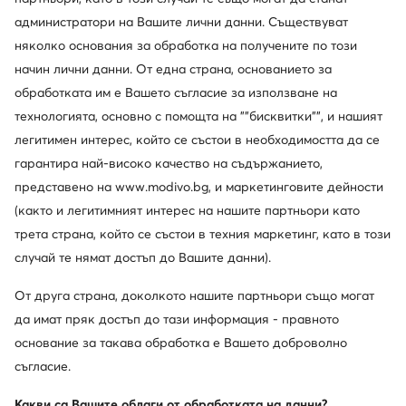
администратори на Вашите лични данни. Съществуват
Дамски апрески - Естествена кожа велур
Дамски обув
няколко основания за обработка на получените по този
начин лични данни. От една страна, основанието за
Младежки чанти
Продукти за футбол мъжки
Мъжки
обработката им е Вашето съгласие за използване на
технологията, основно с помощта на ""бисквитки"", и нашият
Популярни марки от тази категория
легитимен интерес, който се състои в необходимостта да се
гарантира най-високо качество на съдържанието,
Kappa
Jenny Fairy
представено на www.modivo.bg, и маркетинговите дейности
FURBY
Wish
(както и легитимният интерес на нашите партньори като
трета страна, който се състои в техния маркетинг, като в този
DC Shoes
Josef Seibel
случай те нямат достъп до Вашите данни).
Beverly Hills Polo Club
G-Star RAW
От друга страна, доколкото нашите партньори също могат
да имат пряк достъп до тази информация - правното
Nine West
GINO ROSSI
основание за такава обработка е Вашето доброволно
съгласие.
Reebok
Timberland
Какви са Вашите облаги от обработката на данни?