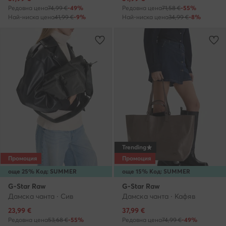
Редовна цена
74,99 €
-49%
Редовна цена
71,58 €
-55%
Най-ниска цена
41,99 €
-9%
Най-ниска цена
34,99 €
-8%
Trending
Промоция
Промоция
още 25% Код: SUMMER
още 15% Код: SUMMER
G-Star Raw
G-Star Raw
Дамска чанта · Сив
Дамска чанта · Кафяв
Актуална цена
Актуална цена
23,99
€
37,99
€
Редовна цена
53,68 €
-55%
Редовна цена
74,99 €
-49%