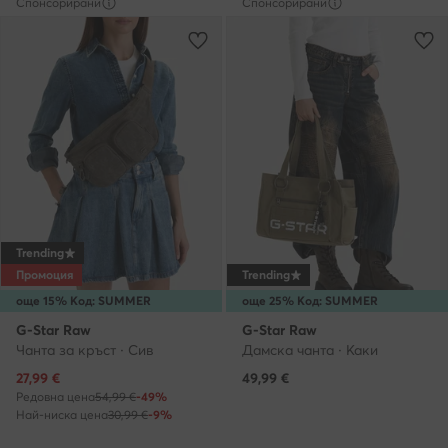
Спонсорирани
Спонсорирани
Trending
Промоция
Trending
още 15% Код: SUMMER
още 25% Код: SUMMER
G-Star Raw
G-Star Raw
Чанта за кръст · Сив
Дамска чанта · Каки
Актуална цена
27,99
€
49,99
€
Редовна цена
54,99 €
-49%
Най-ниска цена
30,99 €
-9%