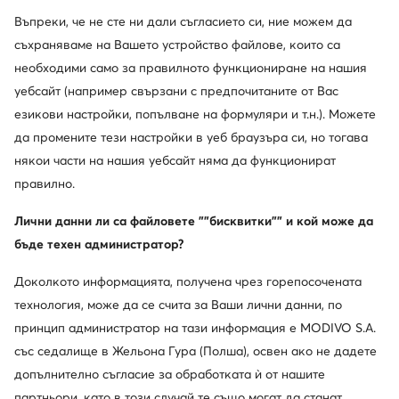
Въпреки, че не сте ни дали съгласието си, ние можем да
съхраняваме на Вашето устройство файлове, които са
необходими само за правилното функциониране на нашия
уебсайт (например свързани с предпочитаните от Вас
Промоция
езикови настройки, попълване на формуляри и т.н.). Можете
да промените тези настройки в уеб браузъра си, но тогава
G-Star Raw
някои части на нашия уебсайт няма да функционират
Дамска чанта · Черен
правилно.
Актуална цена
32,21
€
Редовна цена
53,68 €
-39%
Лични данни ли са файловете ""бисквитки"" и кой може да
Най-ниска цена
36,81 €
-12%
бъде техен администратор?
Сортирай
Филтрирай
1
Доколкото информацията, получена чрез горепосочената
технология, може да се счита за Ваши лични данни, по
принцип администратор на тази информация е MODIVO S.A.
със седалище в Жельона Гура (Полша), освен ако не дадете
допълнително съгласие за обработката ѝ от нашите
Други клиенти са търсили също
партньори, като в този случай те също могат да станат