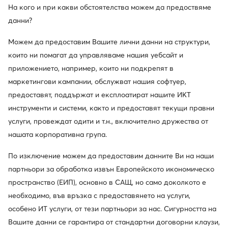
За нас
На кого и при какви обстоятелства можем да предоствяме
данни?
Информации
Можем да предоставим Вашите лични данни на структури,
които ни помагат да управляваме нашия уебсайт и
приложението, например, които ни подкрепят в
маркетингови кампании, обслужват нашия софтуер,
предоставят, поддържат и експлоатират нашите ИКТ
инструменти и системи, както и предоставят текущи правни
услуги, провеждат одити и т.н., включително дружества от
Смени държавата: България (BG)
нашата корпоративна група.
По изключение можем да предоставим данните Ви на наши
партньори за обработка извън Европейското икономическо
© obuvki.bg 2026
пространство (ЕИП), основно в САЩ, но само доколкото е
Регламент
Промени настройките
необходимо, във връзка с предоставянето на услуги,
Политика за поверителност
особено ИТ услуги, от тези партньори за нас. Сигурността на
Вашите данни се гарантира от стандартни договорни клаузи,