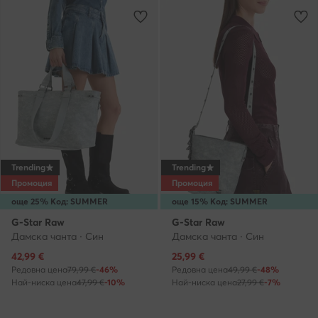
Trending
Trending
Промоция
Промоция
още 25% Код: SUMMER
още 15% Код: SUMMER
G-Star Raw
G-Star Raw
Дамска чанта · Син
Дамска чанта · Син
Актуална цена
Актуална цена
42,99
€
25,99
€
Редовна цена
79,99 €
-46%
Редовна цена
49,99 €
-48%
Най-ниска цена
47,99 €
-10%
Най-ниска цена
27,99 €
-7%