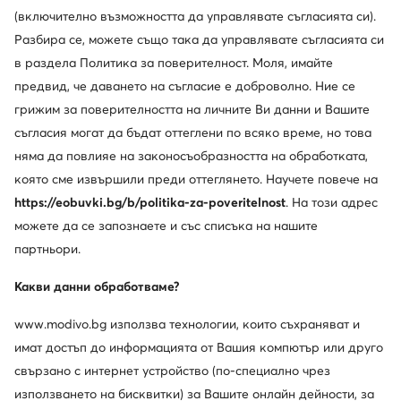
(включително възможността да управлявате съгласията си).
Разбира се, можете също така да управлявате съгласията си
в раздела Политика за поверителност. Моля, имайте
предвид, че даването на съгласие е доброволно. Ние се
грижим за поверителността на личните Ви данни и Вашите
съгласия могат да бъдат оттеглени по всяко време, но това
няма да повлияе на законосъобразността на обработката,
Промоция
Промоция
която сме извършили преди оттеглянето. Научете повече на
още 25% Код: SUMMER
още 25% Код: SUMMER
https://eobuvki.bg/b/politika-za-poveritelnost
. На този адрес
можете да се запознаете и със списъка на нашите
G-Star Raw
G-Star Raw
Дамска чанта · Кафяв
Дамска чанта · Тъмносин
партньори.
Актуална цена
Актуална цена
26,99
€
34,99
€
Какви данни обработваме?
Редовна цена
53,68 €
-49%
Редовна цена
79,25 €
-55%
Най-ниска цена
29,99 €
-10%
Най-ниска цена
37,99 €
-7%
www.modivo.bg използва технологии, които съхраняват и
имат достъп до информацията от Вашия компютър или друго
свързано с интернет устройство (по-специално чрез
използването на бисквитки) за Вашите онлайн дейности, за