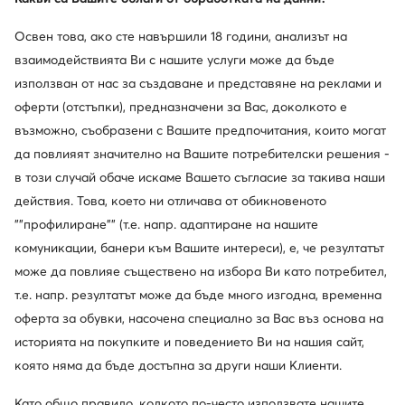
Покажете повече марки
Освен това, ако сте навършили 18 години, анализът на
взаимодействията Ви с нашите услуги може да бъде
използван от нас за създаване и представяне на реклами и
оферти (отстъпки), предназначени за Вас, доколкото е
възможно, съобразени с Вашите предпочитания, които могат
да повлияят значително на Вашите потребителски решения -
Един клуб, предимства на много места.
в този случай обаче искаме Вашето съгласие за такива наши
Промоции само за членовете на клуба, удължен
действия. Това, което ни отличава от обикновеното
срок за връщане и много повече. Отключете
""профилиране"" (т.е. напр. адаптиране на нашите
MODIVOclub GOLD и получавайте
комуникации, банери към Вашите интереси), е, че резултатът
възстановяване на средства при всяка покупка!
може да повлияе съществено на избора Ви като потребител,
Използвайте MODIVOclub
Научете повече
т.е. напр. резултатът може да бъде много изгодна, временна
оферта за обувки, насочена специално за Вас въз основа на
историята на покупките и поведението Ви на нашия сайт,
Отстъпки само
която няма да бъде достъпна за други наши Клиенти.
за членовете на клуба
Като общо правило, колкото по-често използвате нашите