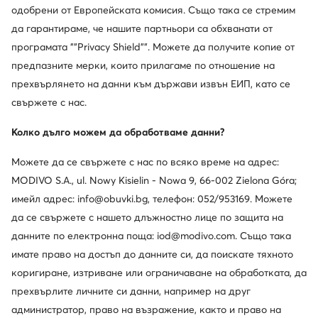
одобрени от Европейската комисия. Също така се стремим
да гарантираме, че нашите партньори са обхванати от
програмата ""Privacy Shield"". Можете да получите копие от
предпазните мерки, които прилагаме по отношение на
прехвърлянето на данни към държави извън ЕИП, като се
свържете с нас.
Колко дълго можем да обработваме данни?
Можете да се свържете с нас по всяко време на адрес:
MODIVO S.A., ul. Nowy Kisielin - Nowa 9, 66-002 Zielona Góra;
имейл адрес: info@obuvki.bg, телефон: 052/953169. Можете
да се свържете с нашето длъжностно лице по защита на
данните по електронна поща: iod@modivo.com. Също така
имате право на достъп до данните си, да поискате тяхното
коригиране, изтриване или ограничаване на обработката, да
прехвърлите личните си данни, например на друг
администратор, право на възражение, както и право на