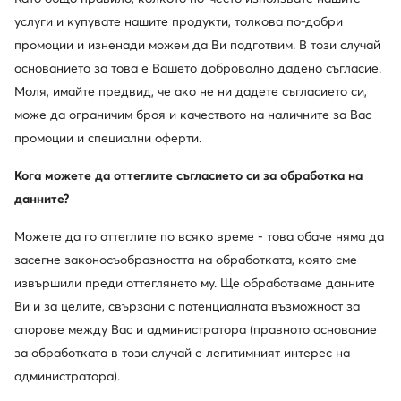
30 дни за връщане за членовете на клуба
услуги и купувате нашите продукти, толкова по-добри
14 дни за останалите
промоции и изненади можем да Ви подготвим. В този случай
основанието за това е Вашето доброволно дадено съгласие.
10% кешбек в MODIVOclub GOLD
Моля, имайте предвид, че ако не ни дадете съгласието си,
онлайн, стационарно, през цялата година
може да ограничим броя и качеството на наличните за Вас
промоции и специални оферти.
Кешбекът се комбинира с всяка
промоция и разпродажба
Кога можете да оттеглите съгласието си за обработка на
данните?
Можете да го оттеглите по всяко време - това обаче няма да
Изтеглете приложение
засегне законосъобразността на обработката, която сме
извършили преди оттеглянето му. Ще обработваме данните
Ви и за целите, свързани с потенциалната възможност за
спорове между Вас и администратора (правното основание
за обработката в този случай е легитимният интерес на
Обслужване на клиенти
администратора).