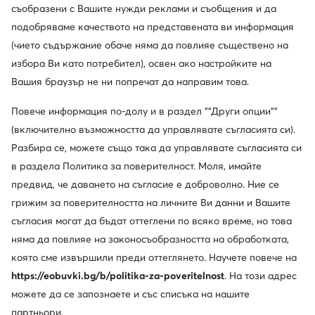
съобразени с Вашите нужди реклами и съобщения и да
подобряваме качеството на представената ви информация
(чието съдържание обаче няма да повлияе съществено на
избора Ви като потребител), освен ако настройките на
Вашия браузър не ни попречат да направим това.
Повече информация по-долу и в раздел ""Други опции""
(включително възможността да управлявате съгласията си).
Разбира се, можете също така да управлявате съгласията си
Trending
Нови
в раздела Политика за поверителност. Моля, имайте
още 10% Код: SUMMER
предвид, че даването на съгласие е доброволно. Ние се
Guess Jeans
Reebok
грижим за поверителността на личните Ви данни и Вашите
Сникърси · Черен
Сникърси · Кафяв
съгласия могат да бъдат оттеглени по всяко време, но това
69,99
€
59,99
€
няма да повлияе на законосъобразността на обработката,
която сме извършили преди оттеглянето. Научете повече на
https://eobuvki.bg/b/politika-za-poveritelnost
. На този адрес
можете да се запознаете и със списъка на нашите
партньори.