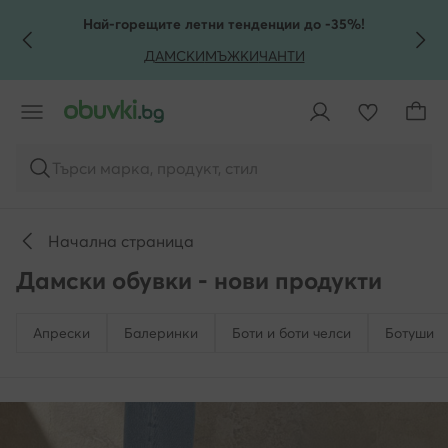
КЪМ ОСНОВНОТО СЪДЪРЖАНИЕ
КЪМ ТЪРСЕНЕ
Най-горещите летни тенденции до -35%!
ДАМСКИ
МЪЖКИ
ЧАНТИ
Търси марка, продукт, стил
Начална страница
Дамски обувки - нови продукти
Апрески
Балеринки
Боти и боти челси
Ботуши