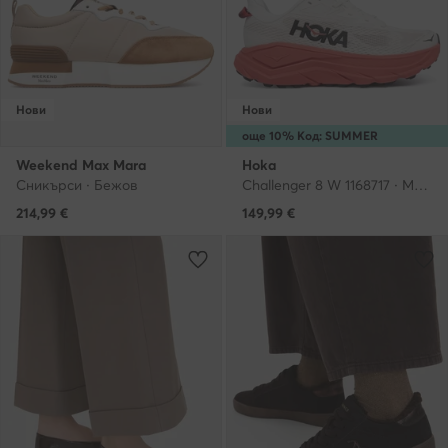
Нови
Нови
още 10% Код: SUMMER
Weekend Max Mara
Hoka
Сникърси · Бежов
Challenger 8 W 1168717 · Маратонки за бягане
214,99
€
149,99
€