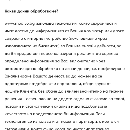
Какви данни обработваме?
www.modivo.bg използва технологии, които съхраняват и
имат достъп до информацията от Вашия компютър или друго
свързано с интернет устройство (по-специално чрез
използването на бисквитки) за Вашите онлайн дейности, за
Нови
Нови
да Ви предоставя персонализирани реклами, да оценява
още 25% Код: SUMMER
още 10% Код: SUMMER
определена информация за Вас, включително чрез
BOSS
Clarks
Сникърси · Бежов
Обувки на ток · Светлобежов · 6 cm
автоматизирана обработка на лични данни, т.е. профилиране
(анализираме Вашата дейност, за да можем да се
198,99
€
89,99
€
адаптираме по-добре към определени, общи групи от
нашите Клиенти, без обаче да влияем значително на техните
решения - освен ако не ни дадете отделно съгласие за това),
пазарни и статистически анализи и да подобряваме
качеството на представената Ви информация. Тази
технология се използва и от нашите партньори, с които си
сътрудничим, които също могат да инсталират такива