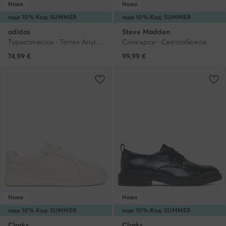
Нови
Нови
още 10% Код: SUMMER
още 10% Код: SUMMER
adidas
Steve Madden
Туристически · Terrex Anylander Hiking Shoes KJ0869 · Виолетов
Сникърси · Светлобежов
74,99
€
99,99
€
Нови
Нови
още 10% Код: SUMMER
още 10% Код: SUMMER
Clarks
Clarks