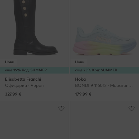
Нови
Нови
още 15% Код: SUMMER
още 25% Код: SUMMER
Elisabetta Franchi
Hoka
Офицерки · Черен
BONDI 9 116012 · Маратонки за бягане
327,99
€
179,99
€