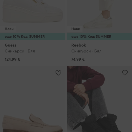
Нови
Нови
още 10% Код: SUMMER
още 10% Код: SUMMER
Guess
Reebok
Сникърси · Бял
Сникърси · Бял
124,99
€
74,99
€