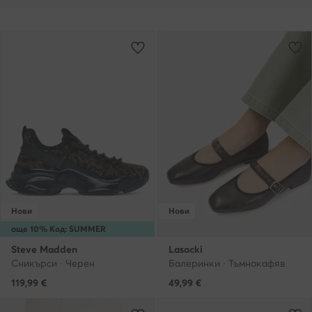
Нови
Нови
още 10% Код: SUMMER
Steve Madden
Lasocki
Сникърси · Черен
Балеринки · Тъмнокафяв
119,99
€
49,99
€