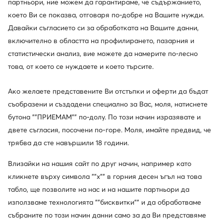
партньори, ние можем да гарантираме, че съдържанието,
226,99
€
69,99
€
което Ви се показва, отговаря по-добре на Вашите нужди.
Давайки съгласието си за обработката на Вашите данни,
включително в областта на профилирането, пазарния и
статистически анализ, вие можете да намерите по-лесно
това, от което се нуждаете и което търсите.
Ако желаете представените Ви отстъпки и оферти да бъдат
съобразени и създадени специално за Вас, моля, натиснете
бутона ""ПРИЕМАМ"" по-долу. По този начин изразявате и
двете съгласия, посочени по-горе. Моля, имайте предвид, че
трябва да сте навършили 18 години.
Нови
Нови
още 15% Код: SUMMER
Влизайки на нашия сайт по друг начин, например като
Kappa
adidas
кликнете върху символа ""x"" в горния десен ъгъл на това
Сникърси · Бял
Сникърси · Светлобежов
табло, ще позволите на нас и на нашите партньори да
44,99
€
69,99
€
използваме технологията ""бисквитки"" и да обработваме
събраните по този начин данни само за да Ви представяме