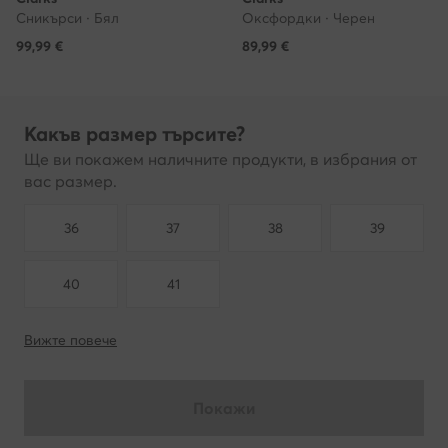
Сникърси · Бял
Оксфордки · Черен
99,99
€
89,99
€
Какъв размер търсите?
Ще ви покажем наличните продукти, в избрания от
вас размер.
36
37
38
39
40
41
Вижте повече
Покажи