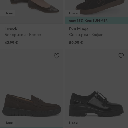
Нови
Нови
още 15% Код: SUMMER
Lasocki
Eva Minge
Балеринки · Кафяв
Сникърси · Кафяв
42,99
€
59,99
€
Нови
Нови