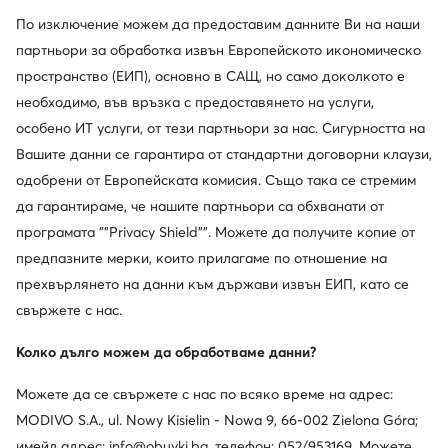
По изключение можем да предоставим данните Ви на наши
партньори за обработка извън Европейското икономическо
пространство (ЕИП), основно в САЩ, но само доколкото е
Нови
Нови
необходимо, във връзка с предоставянето на услуги,
още 10% Код: SUMMER
още 25% Код: SUMMER
особено ИТ услуги, от тези партньори за нас. Сигурността на
Guess
Steve Madden
Вашите данни се гарантира от стандартни договорни клаузи,
Сникърси · Черен
Сникърси · Бордо
одобрени от Европейската комисия. Също така се стремим
124,99
€
129,99
€
да гарантираме, че нашите партньори са обхванати от
програмата ""Privacy Shield"". Можете да получите копие от
предпазните мерки, които прилагаме по отношение на
прехвърлянето на данни към държави извън ЕИП, като се
свържете с нас.
Колко дълго можем да обработваме данни?
Можете да се свържете с нас по всяко време на адрес:
MODIVO S.A., ul. Nowy Kisielin - Nowa 9, 66-002 Zielona Góra;
имейл адрес: info@obuvki.bg, телефон: 052/953169. Можете