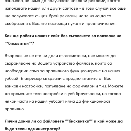
означава, че няма да получавате никакви реклами, когато
използвате нашия или други сайтове - в този случай все още
Нови
Нови
ще получавате същия брой реклами, но те няма да са
още 25% Код: SUMMER
съобразени с Вашите настоящи нужди и предпочитания.
Go Soft
Steve Madden
Обувки на ток · Черен · 5 cm
Сникърси · Черен
Как ще работи нашият сайт без съгласието за ползване на
34,99
€
129,99
€
""бисквитки""?
Въпреки, че не сте ни дали съгласието си, ние можем да
съхраняваме на Вашето устройство файлове, които са
необходими само за правилното функциониране на нашия
уебсайт (например свързани с предпочитаните от Вас
езикови настройки, попълване на формуляри и т.н.). Можете
да промените тези настройки в уеб браузъра си, но тогава
някои части на нашия уебсайт няма да функционират
правилно.
Лични данни ли са файловете ""бисквитки"" и кой може да
Нови
Нови
бъде техен администратор?
още 10% Код: SUMMER
още 25% Код: SUMMER