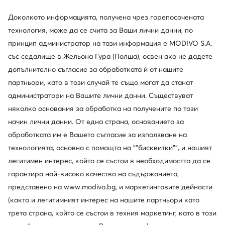
Guess
BOSS
Доколкото информацията, получена чрез горепосочената
Сникърси · Светлокафяв
Сникърси · Бежов
технология, може да се счита за Ваши лични данни, по
114,99
€
209,99
€
принцип администратор на тази информация е MODIVO S.A.
със седалище в Жельона Гура (Полша), освен ако не дадете
допълнително съгласие за обработката ѝ от нашите
партньори, като в този случай те също могат да станат
администратори на Вашите лични данни. Съществуват
няколко основания за обработка на получените по този
начин лични данни. От една страна, основанието за
обработката им е Вашето съгласие за използване на
технологията, основно с помощта на ""бисквитки"", и нашият
легитимен интерес, който се състои в необходимостта да се
гарантира най-високо качество на съдържанието,
Нови
Нови
представено на www.modivo.bg, и маркетинговите дейности
още 10% Код: SUMMER
още 10% Код: SUMMER
(както и легитимният интерес на нашите партньори като
Tommy Hilfiger
Guess
трета страна, който се състои в техния маркетинг, като в този
Сникърси · Бял
Сникърси · Черен