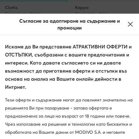
Clarks
Kappa
Сникърси · Черен
Сникърси · Бял
Съгласие за адаптиране на съдържание и
99,99
€
29,99
€
промоции
Искаме да Ви представяме АТРАКТИВНИ ОФЕРТИ и
ОТСТЪПКИ, съобразени с вашите предпочитания и
интереси. Като давате съгласието си ни давате
възможност да приготвяме оферти и отстъпки въз
основа на анализ на Вашите онлайн дейности в
Интрнет.
Тези оферти и съдържание могат да повлияят значително на
решенията Ви при пазаруване - затова офертата е
Нови
Нови
предназначена за лица на възраст от 18 години или повече.
още 25% Код: SUMMER
Чрез използване на решения и технологии като бисквитки и
KARL LAGERFELD
DC Shoes
обработката на Вашите данни от MODIVO S.A. и неговите
Сникърси · Бял
Сникърси · Кафяв