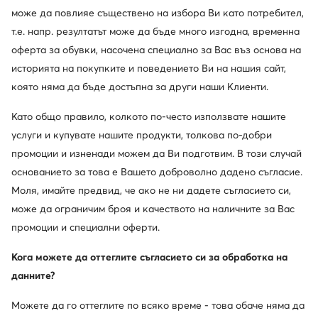
може да повлияе съществено на избора Ви като потребител,
т.е. напр. резултатът може да бъде много изгодна, временна
оферта за обувки, насочена специално за Вас въз основа на
историята на покупките и поведението Ви на нашия сайт,
която няма да бъде достъпна за други наши Клиенти.
Като общо правило, колкото по-често използвате нашите
услуги и купувате нашите продукти, толкова по-добри
промоции и изненади можем да Ви подготвим. В този случай
Нови
Нови
основанието за това е Вашето доброволно дадено съгласие.
още 25% Код: SUMMER
още 25% Код: SUMMER
Моля, имайте предвид, че ако не ни дадете съгласието си,
Mizuno
Calvin Klein
може да ограничим броя и качеството на наличните за Вас
Сникърси · Бял
Сникърси · Тъмнокафяв
промоции и специални оферти.
159,99
€
129,99
€
Кога можете да оттеглите съгласието си за обработка на
данните?
Можете да го оттеглите по всяко време - това обаче няма да