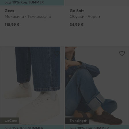
още 10% Код: SUMMER
Geox
Go Soft
Мокасини · Тъмнокафяв
Обувки · Черен
115,99
€
34,99
€
weCare
Trending
още 15% Код: SUMMER
още 10% Код: SUMMER