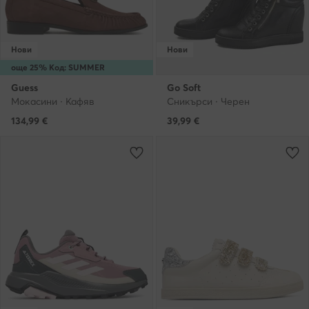
Нови
Нови
още 25% Код: SUMMER
Guess
Go Soft
Мокасини · Кафяв
Сникърси · Черен
134,99
€
39,99
€