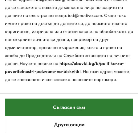
да се свържете с нашето длъжностно лице по защита на
Нови
Нови
данните по електронна поща: iod@modivo.com. Също така
още 10% Код: SUMMER
още 10% Код: SUMMER
имате право на достъп до данните си, да поискате тяхното
Tommy Hilfiger
Tommy Hilfiger
коригиране, изтриване или ограничаване на обработката, да
Сникърси · Бял
Сникърси · Черен
прехвърлите личните си данни, например на друг
109,99
€
109,99
€
администратор, право на възражение, както и право на
жалба до Председателя на Службата за защита на личните
данни. Научете повече на
https://obuvki.bg/b/politika-za-
poveritelnost-i-polzvane-na-biskvitki
. На този адрес можете
да се запознаете и със списъка на нашите партньори.
Съгласен съм
Други опции
Сортирай
Филтрирай
Нови
Нови
още 25% Код: SUMMER