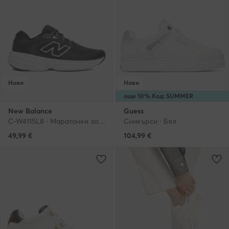
Нови
Нови
още 10% Код: SUMMER
New Balance
Guess
C-W4115L8 · Маратонки за бягане
Сникърси · Бял
49,99
€
104,99
€