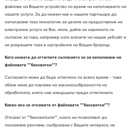
файлове на Вашето устройство по време на използването на
нашите услуги. За да можем ние и нашите партньори да
използваме тази технология за целите на предоставяне на
Нови
Нови
електронни услуги за Вас, моля, дайте ни изричното си
още 25% Код: SUMMER
съгласие за това, например като влезете на нашия уебсайт и
Sprandi
BOSS
ни разрешите това в настройките на Вашия браузър.
Сникърси · Светлобежов
Сникърси · Черен
Кога можете да оттеглите съгласието си за използване на
31,99
€
209,99
€
файловете ""бисквитки""?
Съгласието може да бъде оттеглено по всяко време - това
обаче няма да повлияе на законосъобразността на
обработката, която сме извършили преди оттеглянето.
Какво ако се откажете от файловете ""бисквитки""?
Отказът от ""бисквитките"", които ни позволяват да
показваме реклами, съобразени с Вашите интереси, не