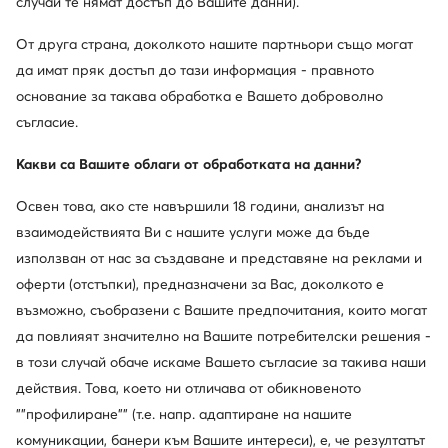
случай те нямат достъп до Вашите данни).
119,99
€
114,99
€
От друга страна, доколкото нашите партньори също могат
да имат пряк достъп до тази информация - правното
основание за такава обработка е Вашето доброволно
съгласие.
Какви са Вашите облаги от обработката на данни?
Освен това, ако сте навършили 18 години, анализът на
взаимодействията Ви с нашите услуги може да бъде
използван от нас за създаване и представяне на реклами и
оферти (отстъпки), предназначени за Вас, доколкото е
Нови
Нови
възможно, съобразени с Вашите предпочитания, които могат
още 25% Код: SUMMER
да повлияят значително на Вашите потребителски решения -
Reebok
Steve Madden
Сникърси · Тъмночервен
Сникърси · Бял
в този случай обаче искаме Вашето съгласие за такива наши
действия. Това, което ни отличава от обикновеното
64,99
€
129,99
€
""профилиране"" (т.е. напр. адаптиране на нашите
комуникации, банери към Вашите интереси), е, че резултатът