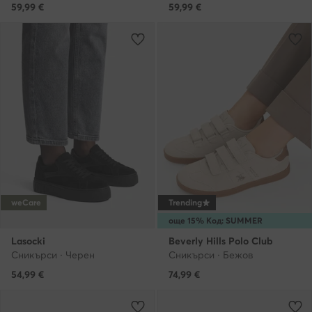
59,99
€
59,99
€
weCare
Trending
още 15% Код: SUMMER
Lasocki
Beverly Hills Polo Club
Сникърси · Черен
Сникърси · Бежов
54,99
€
74,99
€