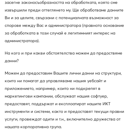
засегне законосъобразността на обработката, която сме
извършили преди оттеглянето му. Ще обработваме данните
Ви и за целите, свързани с потенциалната възможност за
спорове между Вас и администратора (правното основание
за обработката в този случай е легитимният интерес на
администратора).
Нови
Нови
На кого и при какви обстоятелства можем да предоствяме
още 25% Код: SUMMER
още 10% Код: SUMMER
данни?
Guess
Guess
Сникърси · Тъмнокафяв
Сникърси · Бял
Можем да предоставим Вашите лични данни на структури,
134,99
€
114,99
€
които ни помагат да управляваме нашия уебсайт и
приложението, например, които ни подкрепят в
маркетингови кампании, обслужват нашия софтуер,
предоставят, поддържат и експлоатират нашите ИКТ
инструменти и системи, както и предоставят текущи правни
услуги, провеждат одити и т.н., включително дружества от
нашата корпоративна група.