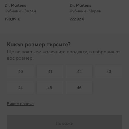
Dr. Martens
Dr. Martens
Кубинки · Зелен
Кубинки · Черен
198,89
€
222,92
€
Какъв размер търсите?
Ще ви покажем наличните продукти, в избрания от
вас размер.
40
41
42
43
44
45
46
Вижте повече
Покажи