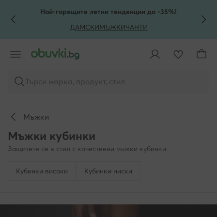
КЪМ ОСНОВНОТО СЪДЪРЖАНИЕ
КЪМ ТЪРСЕНЕ
Най-горещите летни тенденции до -35%!
ДАМСКИ
МЪЖКИ
ЧАНТИ
Търси марка, продукт, стил
Мъжки
Мъжки кубинки
Защитете се в стил с качествени мъжки кубинки.
Кубинки високи
Кубинки ниски