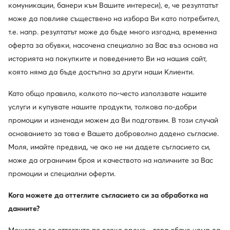
комуникации, банери към Вашите интереси), е, че резултатът
може да повлияе съществено на избора Ви като потребител,
Simple
GINO ROSSI
т.е. напр. резултатът може да бъде много изгодна, временна
Покажете повече марки
оферта за обувки, насочена специално за Вас въз основа на
историята на покупките и поведението Ви на нашия сайт,
която няма да бъде достъпна за други наши Клиенти.
Като общо правило, колкото по-често използвате нашите
услуги и купувате нашите продукти, толкова по-добри
промоции и изненади можем да Ви подготвим. В този случай
основанието за това е Вашето доброволно дадено съгласие.
Един клуб, предимства на много места.
Моля, имайте предвид, че ако не ни дадете съгласието си,
Промоции само за членовете на клуба, удължен
срок за връщане и много повече. Отключете
може да ограничим броя и качеството на наличните за Вас
MODIVOclub GOLD и получавайте
промоции и специални оферти.
възстановяване на средства при всяка покупка!
Кога можете да оттеглите съгласието си за обработка на
Използвайте MODIVOclub
Научете повече
данните?