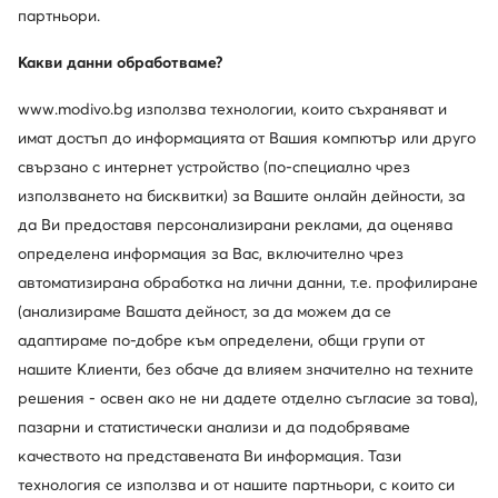
партньори.
Dr. Martens
NEW ROCK
Кубинки · Черен
Кубинки · Черен
Какви данни обработваме?
227,01
€
357,39
€
www.modivo.bg използва технологии, които съхраняват и
имат достъп до информацията от Вашия компютър или друго
свързано с интернет устройство (по-специално чрез
използването на бисквитки) за Вашите онлайн дейности, за
да Ви предоставя персонализирани реклами, да оценява
определена информация за Вас, включително чрез
автоматизирана обработка на лични данни, т.е. профилиране
(анализираме Вашата дейност, за да можем да се
адаптираме по-добре към определени, общи групи от
нашите Клиенти, без обаче да влияем значително на техните
решения - освен ако не ни дадете отделно съгласие за това),
пазарни и статистически анализи и да подобряваме
качеството на представената Ви информация. Тази
Dr. Martens
NEW ROCK
Кубинки · Черен
Кубинки · Черен
технология се използва и от нашите партньори, с които си