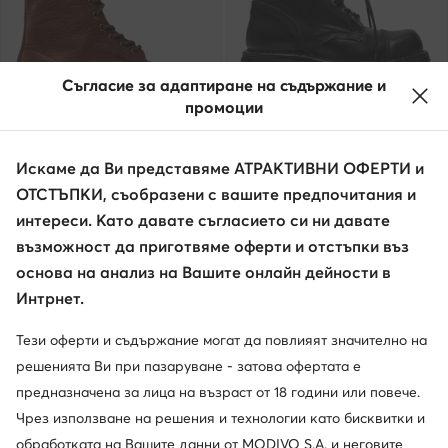
Съгласие за адаптиране на съдържание и
промоции
Искаме да Ви представяме АТРАКТИВНИ ОФЕРТИ и
Dr. Martens
NEW ROCK
ОТСТЪПКИ, съобразени с вашите предпочитания и
Кубинки · Кафяв
Кубинки · Черен
интереси. Като давате съгласието си ни давате
186,99
€
290,41
€
възможност да приготвяме оферти и отстъпки въз
основа на анализ на Вашите онлайн дейности в
Интрнет.
Тези оферти и съдържание могат да повлияят значително на
решенията Ви при пазаруване - затова офертата е
предназначена за лица на възраст от 18 години или повече.
Чрез използване на решения и технологии като бисквитки и
обработката на Вашите данни от MODIVO S.A. и неговите