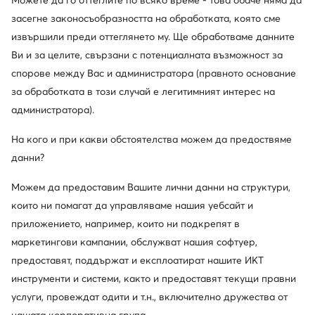
Можете да го оттеглите по всяко време - това обаче няма да
Отстъпки само
засегне законосъобразността на обработката, която сме
за членовете на клуба
извършили преди оттеглянето му. Ще обработваме данните
Ви и за целите, свързани с потенциалната възможност за
30 дни за връщане за членовете на клуба
спорове между Вас и администратора (правното основание
14 дни за останалите
за обработката в този случай е легитимният интерес на
администратора).
10% кешбек в MODIVOclub GOLD
онлайн, стационарно, през цялата година
На кого и при какви обстоятелства можем да предоствяме
данни?
Кешбекът се комбинира с всяка
промоция и разпродажба
Можем да предоставим Вашите лични данни на структури,
които ни помагат да управляваме нашия уебсайт и
приложението, например, които ни подкрепят в
маркетингови кампании, обслужват нашия софтуер,
Изтеглете приложение
предоставят, поддържат и експлоатират нашите ИКТ
инструменти и системи, както и предоставят текущи правни
услуги, провеждат одити и т.н., включително дружества от