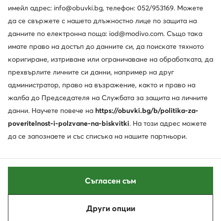
Политика за поверителност
имейл адрес: info@obuvki.bg, телефон: 052/953169. Можете
да се свържете с нашето длъжностно лице по защита на
данните по електронна поща: iod@modivo.com. Също така
имате право на достъп до данните си, да поискате тяхното
коригиране, изтриване или ограничаване на обработката, да
прехвърлите личните си данни, например на друг
администратор, право на възражение, както и право на
жалба до Председателя на Службата за защита на личните
данни. Научете повече на
https://obuvki.bg/b/politika-za-
poveritelnost-i-polzvane-na-biskvitki
. На този адрес можете
да се запознаете и със списъка на нашите партньори.
Съгласен съм
Други опции