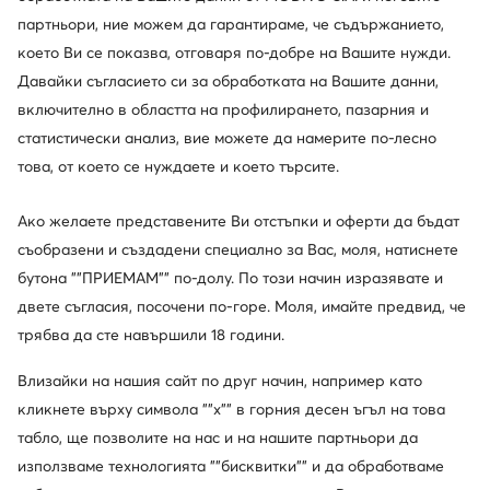
партньори, ние можем да гарантираме, че съдържанието,
което Ви се показва, отговаря по-добре на Вашите нужди.
Давайки съгласието си за обработката на Вашите данни,
включително в областта на профилирането, пазарния и
статистически анализ, вие можете да намерите по-лесно
NEW ROCK
NEW ROCK
Кубинки · Черен
Кубинки · Черен
това, от което се нуждаете и което търсите.
381,94
€
287,86
€
Ако желаете представените Ви отстъпки и оферти да бъдат
съобразени и създадени специално за Вас, моля, натиснете
бутона ""ПРИЕМАМ"" по-долу. По този начин изразявате и
двете съгласия, посочени по-горе. Моля, имайте предвид, че
трябва да сте навършили 18 години.
Влизайки на нашия сайт по друг начин, например като
кликнете върху символа ""x"" в горния десен ъгъл на това
табло, ще позволите на нас и на нашите партньори да
използваме технологията ""бисквитки"" и да обработваме