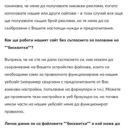
означава, че няма да получавате никакви реклами, когато
Сортирай
Филтрирай
използвате нашия или други сайтове - в този случай все още
ще получавате същия брой реклами, но те няма да са
съобразени с Вашите настоящи нужди и предпочитания.
Как ще работи нашият сайт без съгласието за ползване на
""бисквитки""?
Мъжки кубинки - зимна елегантност
Въпреки, че не сте ни дали съгласието си, ние можем да
Мъжките кубинки са практични обувки за по-студените
съхраняваме на Вашето устройство файлове, които са
сезони. Характерно за тях е достигането на горната част над
глезена и това, че са завързани - въпреки че това не е
необходими само за правилното функциониране на нашия
правило и можете да намерите и модели с приплъзване. Те
уебсайт (например свързани с предпочитаните от Вас
обикновено са оборудвани със заострени пръсти и формата
езикови настройки, попълване на формуляри и т.н.). Можете
им е доста проста. Благодарение на това те наподобяват
За изключително мразовити условия препоръчваме
да промените тези настройки в уеб браузъра си, но тогава
официални обувки - което означава, че ще са перфектни
изолирани
мъжки ботуши
. Допълнителен слой овча кожа или
през есента и зимата, когато имате нужда от повече топлина.
козина ще осигури на краката ви подходящ топлинен
някои части на нашия уебсайт няма да функционират
комфорт. Мъжките кубинки ще бъдат лека алтернатива на
правилно.
доста обемисти ботуши, които не се вписват в официални
стилове. Te изглеждат страхотно дори с костюм - особено
Лични данни ли са файловете ""бисквитки"" и кой може да
ако са оборудвани с малък ток. Най-елегантната форма на
Обувки за традиционалисти и модни ентусиасти