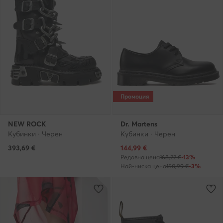
Промоция
NEW ROCK
Dr. Martens
Кубинки · Черен
Кубинки · Черен
Актуална цена
393,69
€
144,99
€
Редовна цена
168,22 €
-13%
Най-ниска цена
150,99 €
-3%