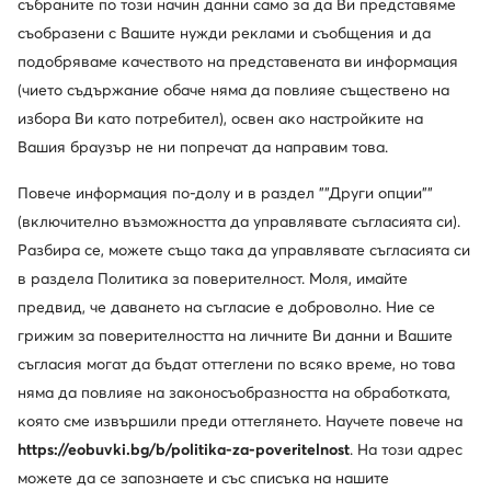
събраните по този начин данни само за да Ви представяме
-21%
-26%
съобразени с Вашите нужди реклами и съобщения и да
подобряваме качеството на представената ви информация
Dr. Martens
Dr. Martens
Кубинки · Черен
Кубинки · Бордо
(чието съдържание обаче няма да повлияе съществено на
Актуална цена
Актуална цена
избора Ви като потребител), освен ако настройките на
164,99
€
171,99
€
Редовна цена
209,63 €
-21%
Редовна цена
234,68 €
-26%
Вашия браузър не ни попречат да направим това.
Най-ниска цена
209,63 €
-21%
Най-ниска цена
234,68 €
-26%
Повече информация по-долу и в раздел ""Други опции""
(включително възможността да управлявате съгласията си).
Разбира се, можете също така да управлявате съгласията си
в раздела Политика за поверителност. Моля, имайте
предвид, че даването на съгласие е доброволно. Ние се
грижим за поверителността на личните Ви данни и Вашите
съгласия могат да бъдат оттеглени по всяко време, но това
няма да повлияе на законосъобразността на обработката,
която сме извършили преди оттеглянето. Научете повече на
https://eobuvki.bg/b/politika-za-poveritelnost
. На този адрес
можете да се запознаете и със списъка на нашите