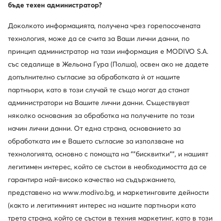
бъде техен администратор?
тези обувки са моделите от естecтвeна кожа.
Мъжките велурени кубинки са по-малко официална версия
на тези обувки, но все пак се характеризират с елегантен
Доколкото информацията, получена чрез горепосочената
стил. Те ще изглеждат перфектно с прави или стеснени
технология, може да се счита за Ваши лични данни, по
дънки. Добавете вълнен пуловер или в по-топлите дни
принцип администратор на тази информация е MODIVO S.A.
карирана риза и кожено яке. За ежедневен тоалет тeзи
мъжки боти до глезена могат да се носят с изплезен език и
със седалище в Жельона Гура (Полша), освен ако не дадете
да не са напълно вързани – тогава стилът ще изглежда по-
Мъжки зимни кубинки – кои да изберете?
допълнително съгласие за обработката ѝ от нашите
безгрижен. Обичате ли да си играете с модата? Навийте
партньори, като в този случай те също могат да станат
Трудно е да се намерят по-практични обувки за есенно-
крачолите така, че да виждате високи цветни чорапи с
зимния сезон от мъжките кубинки. Какво трябва да отличава
администратори на Вашите лични данни. Съществуват
интересна шарка под обувките. Що се отнася до стила на
една идеална двойка? На първо място издръжливост и
самите кубинки, тези обувки обикновено се предлагат в
няколко основания за обработка на получените по този
здравина, а едва след това естетика.
Мъжките кубинки
основни цветове, поради което най-популярните варианти
начин лични данни. От една страна, основанието за
изpaбoтени от естествена кожа ще ви издържат най-дълго.
са кафяви и черни мъжки обувки. Така можете успешно да ги
обработката им е Вашето съгласие за използване на
Ако им осигурите подходящи грижи, те със сигурност ще ви
съчетаете с избрания от вас тоалет, независимо от повода.
се „отплатят“ с дълголетие. Практичните зимни обувки
Какво да носите c мъжките кубинки?
технологията, основно с помощта на ""бисквитки"", и нашият
трябва да имат подходяща изолация и удобни връзки. Не
легитимен интерес, който се състои в необходимостта да се
Мъжките кубинки са идеално допълнение към есенния и
забравяйте да обърнете специално внимание на подметката
гарантира най-високо качество на съдържанието,
зимен градски стил. Кафявите модели с връзки се съчетават
на мъжките обувки – колкото повече издатини има, толкова
най-добре с тъмносини панталони, напр. Черните мъжки
по-здраво се захваща за земята. Ако също държите на
представено на www.modivo.bg, и маркетинговите дейности
обувки хармонират интересно с меланжево сиво. Ако
абсорбцията на удари или водоустойчивата мембрана,
(както и легитимният интерес на нашите партньори като
обичате небрежните комбинации с щипка екстравагантност
изберете модел, оборудван с иновативни технологии.
трета страна, който се състои в техния маркетинг, като в този
– съчетайте високите
чеpни мъжки кубинки
с панталон на