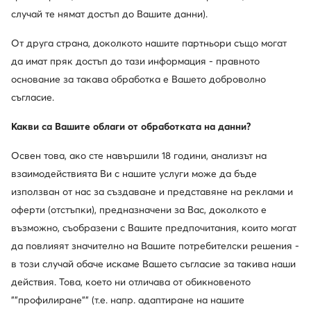
каре, бяла тениска и ретро сако. Търсите зимен стайлинг за
случай те нямат достъп до Вашите данни).
Покажи повече
официална среща? Носете гладки обувки от естествена кожа
Други клиенти са търсили също
с любимия си костюм и приглушена риза. Следвайки
От друга страна, доколкото нашите партньори също могат
съветите на стилистите, можете успешно да съчетаете колан
да имат пряк достъп до тази информация - правното
или куфарче с цвета на обувките си.
Дамски лоуфъри DeeZee
Портфейли
Дамски равни 
основание за такава обработка е Вашето доброволно
съгласие.
Мъжки ниски маратонки adidas
Дамски еспадрили зат
Какви са Вашите облаги от обработката на данни?
Популярни марки от тази категория
Освен това, ако сте навършили 18 години, анализът на
взаимодействията Ви с нашите услуги може да бъде
Love Moschino
Adidas Originals
използван от нас за създаване и представяне на реклами и
Kappa
Jenny Fairy
оферти (отстъпки), предназначени за Вас, доколкото е
възможно, съобразени с Вашите предпочитания, които могат
Wish
DC Shoes
да повлияят значително на Вашите потребителски решения -
в този случай обаче искаме Вашето съгласие за такива наши
Nike
Beverly Hills Polo Club
действия. Това, което ни отличава от обикновеното
""профилиране"" (т.е. напр. адаптиране на нашите
Nine West
Nelli Blu