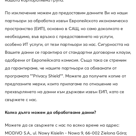
нашата корпоративна група.
Обслужване на клиенти
По изключение можем да предоставим данните Ви на наши
партньори за обработка извън Европейското икономическо
За нас
пространство (ЕИП), основно в САЩ, но само доколкото е
Информации
необходимо, във връзка с предоставянето на услуги,
особено ИТ услуги, от тези партньори за нас. Сигурността на
Вашите данни се гарантира от стандартни договорни клаузи,
одобрени от Европейската комисия. Също така се стремим
да гарантираме, че нашите партньори са обхванати от
програмата ""Privacy Shield"". Можете да получите копие от
предпазните мерки, които прилагаме по отношение на
прехвърлянето на данни към държави извън ЕИП, като се
свържете с нас.
Смени държавата: България (BG)
Колко дълго можем да обработваме данни?
Можете да се свържете с нас по всяко време на адрес:
© obuvki.bg 2026
Регламент
Промени настройките
MODIVO S.A., ul. Nowy Kisielin - Nowa 9, 66-002 Zielona Góra;