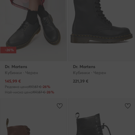
-26%
Dr. Martens
Dr. Martens
Кубинки · Черен
Кубинки · Черен
Актуална цена
145,99
€
221,39
€
Редовна цена
197,87 €
-26%
Най-ниска цена
197,87 €
-26%