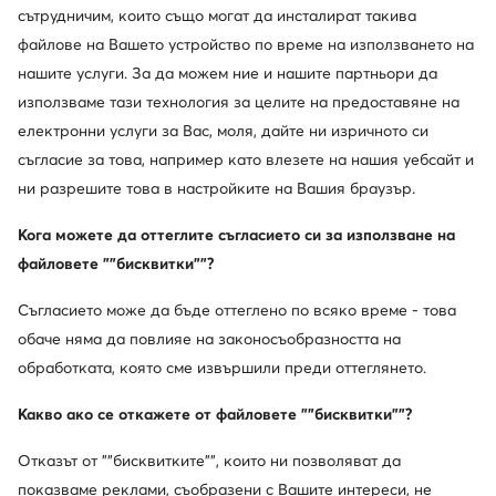
сътрудничим, които също могат да инсталират такива
204,99
€
228,04
€
файлове на Вашето устройство по време на използването на
нашите услуги. За да можем ние и нашите партньори да
използваме тази технология за целите на предоставяне на
електронни услуги за Вас, моля, дайте ни изричното си
съгласие за това, например като влезете на нашия уебсайт и
ни разрешите това в настройките на Вашия браузър.
Кога можете да оттеглите съгласието си за използване на
файловете ""бисквитки""?
Съгласието може да бъде оттеглено по всяко време - това
-20%
обаче няма да повлияе на законосъобразността на
обработката, която сме извършили преди оттеглянето.
Dr. Martens
Кубинки · Кафяв
Какво ако се откажете от файловете ""бисквитки""?
Актуална цена
173,99
€
Отказът от ""бисквитките"", които ни позволяват да
Редовна цена
219,34 €
-20%
Най-ниска цена
219,34 €
-20%
показваме реклами, съобразени с Вашите интереси, не