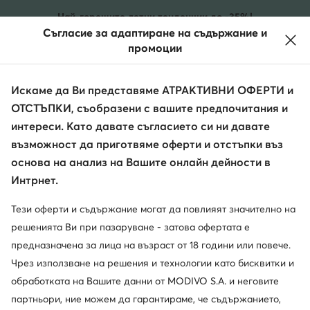
КЪМ ОСНОВНОТО СЪДЪРЖАНИЕ
КЪМ ТЪРСЕНЕ
Най-горещите летни тенденции до -35%!
Съгласие за адаптиране на съдържание и
ДАМСКИ
МЪЖКИ
ЧАНТИ
промоции
Искаме да Ви представяме АТРАКТИВНИ ОФЕРТИ и
ОТСТЪПКИ, съобразени с вашите предпочитания и
Търси марка, продукт, стил
интереси. Като давате съгласието си ни давате
възможност да приготвяме оферти и отстъпки въз
основа на анализ на Вашите онлайн дейности в
Интрнет.
Тези оферти и съдържание могат да повлияят значително на
решенията Ви при пазаруване - затова офертата е
предназначена за лица на възраст от 18 години или повече.
Чрез използване на решения и технологии като бисквитки и
обработката на Вашите данни от MODIVO S.A. и неговите
партньори, ние можем да гарантираме, че съдържанието,