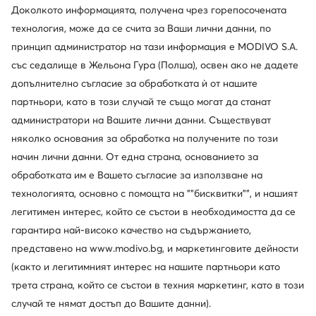
Доколкото информацията, получена чрез горепосочената
технология, може да се счита за Ваши лични данни, по
принцип администратор на тази информация е MODIVO S.A.
със седалище в Жельона Гура (Полша), освен ако не дадете
допълнително съгласие за обработката ѝ от нашите
партньори, като в този случай те също могат да станат
администратори на Вашите лични данни. Съществуват
няколко основания за обработка на получените по този
начин лични данни. От една страна, основанието за
обработката им е Вашето съгласие за използване на
технологията, основно с помощта на ""бисквитки"", и нашият
История на марката
легитимен интерес, който се състои в необходимостта да се
гарантира най-високо качество на съдържанието,
Преди 1997 г. популярността на велурените анцузи
представено на www.modivo.bg, и маркетинговите дейности
беше на най-ниското си ниво. Juicy Couture промени
(както и легитимният интерес на нашите партньори като
това, като по този начин оказа огромно влияние
върху модата на 2000-те години. Смелата гламурна
трета страна, който се състои в техния маркетинг, като в този
естетика, използването на пайети и големи лога върху
случай те нямат достъп до Вашите данни).
продуктите доведе до стил, който днес наричаме