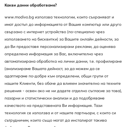
Какви данни обработваме?
www.modivo.bg използва технологии, които съхраняват и
имат достъп до информацията от Вашия компютър или друго
свързано с интернет устройство (по-специално чрез
използването на бисквитки) за Вашите онлайн дейности, за
да Ви предоставя персонализирани реклами, да оценява
определена информация за Вас, включително чрез
автоматизирана обработка на лични данни, т.е. профилиране
(анализираме Вашата дейност, за да можем да се
адаптираме по-добре към определени, общи групи от
нашите Клиенти, без обаче да влияем значително на техните
решения - освен ако не ни дадете отделно съгласие за това),
пазарни и статистически анализи и да подобряваме
Сред звездите
качеството на представената Ви информация. Тази
Какво, освен присъствието си на първите страници на
технология се използва и от нашите партньори, с които си
вестниците, имат общо Парис Хилтън, Бритни Спиърс
сътрудничим, които също могат да инсталират такива
и Дженифър Лопес? Велурените анцузи на Juicy