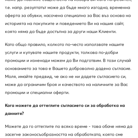
т.е. напр. резултатът може да бъде много изгодна, временна
оферта за обувки, насочена специално за Вас въз основа на
историята на покупките и поведението Ви на нашия сайт,
която няма да бъде достъпна за други наши Клиенти.
Като общо правило, колкото по-често използвате нашите
Имате въпроси?
услуги и купувате нашите продукти, толкова по-добри
Проверете най-често задаваните въпроси в Центъра
промоции и изненади можем да Ви подготвим. В този случай
за обслужване на клиенти или се свържете с нас
основанието за това е Вашето доброволно дадено съгласие.
Център за обслужване на клиенти
Контакти
Моля, имайте предвид, че ако не ни дадете съгласието си,
може да ограничим броя и качеството на наличните за Вас
промоции и специални оферти.
Кога можете да оттеглите съгласието си за обработка на
Изтеглете приложение
данните?
Можете да го оттеглите по всяко време - това обаче няма да
засегне законосъобразността на обработката, която сме