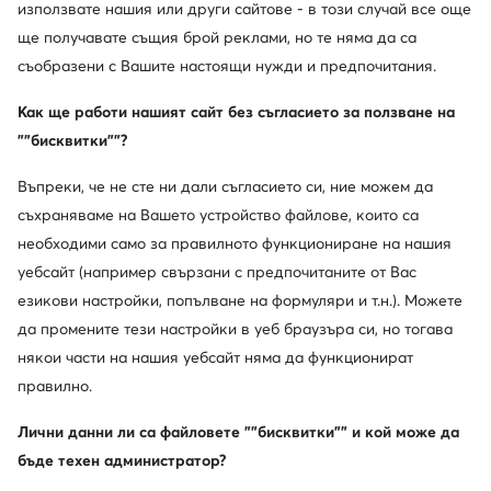
използвате нашия или други сайтове - в този случай все още
ще получавате същия брой реклами, но те няма да са
съобразени с Вашите настоящи нужди и предпочитания.
Как ще работи нашият сайт без съгласието за ползване на
""бисквитки""?
С чанта под ръка
Въпреки, че не сте ни дали съгласието си, ние можем да
Чантите Juicy Couture са същността на стила от
съхраняваме на Вашето устройство файлове, които са
началото на новото хилядолетие – меки форми,
необходими само за правилното функциониране на нашия
лъскави детайли, бродирани лога и смели цветове. Те
уебсайт (например свързани с предпочитаните от Вас
съчетават момичешки чар с нотка гламур, което ги
прави любим аксесоар за феновете на поп културата
езикови настройки, попълване на формуляри и т.н.). Можете
и калифорнийския гламур. Тези чанти просто
да промените тези настройки в уеб браузъра си, но тогава
привличат погледа и го задържат за по-дълго.
някои части на нашия уебсайт няма да функционират
правилно.
Лични данни ли са файловете ""бисквитки"" и кой може да
бъде техен администратор?