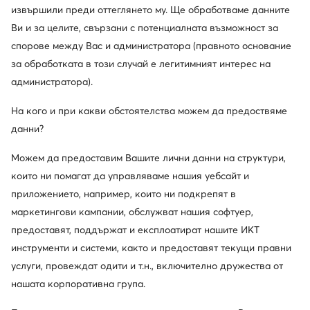
извършили преди оттеглянето му. Ще обработваме данните
Обслужване на клиенти
Ви и за целите, свързани с потенциалната възможност за
спорове между Вас и администратора (правното основание
За нас
за обработката в този случай е легитимният интерес на
администратора).
Информации
На кого и при какви обстоятелства можем да предоствяме
данни?
Можем да предоставим Вашите лични данни на структури,
които ни помагат да управляваме нашия уебсайт и
приложението, например, които ни подкрепят в
маркетингови кампании, обслужват нашия софтуер,
предоставят, поддържат и експлоатират нашите ИКТ
Смени държавата: България (BG)
инструменти и системи, както и предоставят текущи правни
услуги, провеждат одити и т.н., включително дружества от
нашата корпоративна група.
© obuvki.bg 2026
Регламент
Промени настройките