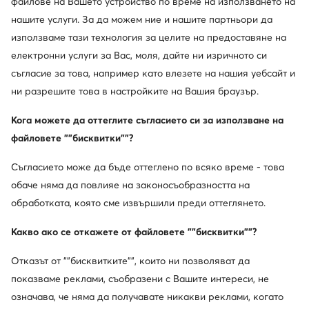
файлове на Вашето устройство по време на използването на
Couture. Изработени от приятна, гладка материя,
нашите услуги. За да можем ние и нашите партньори да
богати на пайети и предлагани в разнообразни
използваме тази технология за целите на предоставяне на
цветове, те бързо се превърнаха в феномен сред
знаменитостите. Звездите ги цениха за лукса и
електронни услуги за Вас, моля, дайте ни изричното си
несравнимия им комфорт. Днес, благодарение на
съгласие за това, например като влезете на нашия уебсайт и
своето впечатляващо наследство, безгрижна
ни разрешите това в настройките на Вашия браузър.
естетика и поп вдъхновения, дрехите на Juicy Couture
отново завладяват света.
Кога можете да оттеглите съгласието си за използване на
файловете ""бисквитки""?
Съгласието може да бъде оттеглено по всяко време - това
обаче няма да повлияе на законосъобразността на
обработката, която сме извършили преди оттеглянето.
Какво ако се откажете от файловете ""бисквитки""?
Отказът от ""бисквитките"", които ни позволяват да
показваме реклами, съобразени с Вашите интереси, не
означава, че няма да получавате никакви реклами, когато