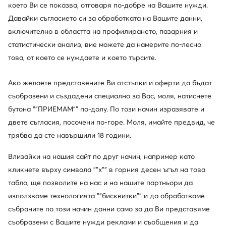
което Ви се показва, отговаря по-добре на Вашите нужди.
Давайки съгласието си за обработката на Вашите данни,
Juicy Couture
включително в областта на профилирането, пазарния и
Born to Shine
статистически анализ, вие можете да намерите по-лесно
това, от което се нуждаете и което търсите.
Проверете
Ако желаете представените Ви отстъпки и оферти да бъдат
съобразени и създадени специално за Вас, моля, натиснете
бутона ""ПРИЕМАМ"" по-долу. По този начин изразявате и
двете съгласия, посочени по-горе. Моля, имайте предвид, че
трябва да сте навършили 18 години.
Влизайки на нашия сайт по друг начин, например като
кликнете върху символа ""x"" в горния десен ъгъл на това
табло, ще позволите на нас и на нашите партньори да
използваме технологията ""бисквитки"" и да обработваме
събраните по този начин данни само за да Ви представяме
съобразени с Вашите нужди реклами и съобщения и да