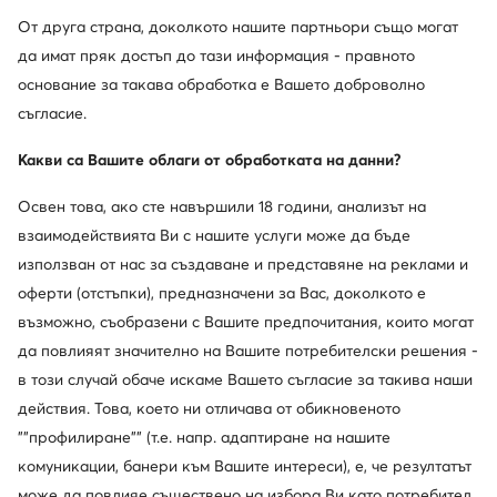
„Холивудски казуал“. Отличителността и небрежният
От друга страна, доколкото нашите партньори също могат
характер на марката, основана от Памела Скайст-
да имат пряк достъп до тази информация - правното
Леви и Гела Наш-Тейлър, я превърнаха в
основание за такава обработка е Вашето доброволно
предпочитан избор на американските знаменитости
съгласие.
в продължение на много години.
Какви са Вашите облаги от обработката на данни?
Освен това, ако сте навършили 18 години, анализът на
Открийте други марки
взаимодействията Ви с нашите услуги може да бъде
използван от нас за създаване и представяне на реклами и
оферти (отстъпки), предназначени за Вас, доколкото е
възможно, съобразени с Вашите предпочитания, които могат
да повлияят значително на Вашите потребителски решения -
в този случай обаче искаме Вашето съгласие за такива наши
действия. Това, което ни отличава от обикновеното
""профилиране"" (т.е. напр. адаптиране на нашите
комуникации, банери към Вашите интереси), е, че резултатът
Δες
може да повлияе съществено на избора Ви като потребител,