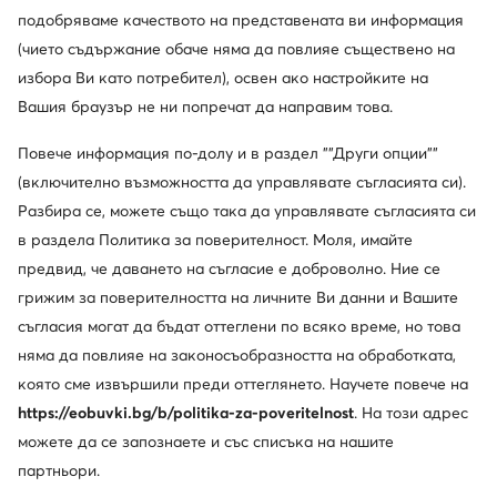
подобряваме качеството на представената ви информация
(чието съдържание обаче няма да повлияе съществено на
избора Ви като потребител), освен ако настройките на
Вашия браузър не ни попречат да направим това.
Повече информация по-долу и в раздел ""Други опции""
Shine bright like a diamond
(включително възможността да управлявате съгласията си).
Разбира се, можете също така да управлявате съгласията си
В Калифорния има много звезди, а Juicy Couture
в раздела Политика за поверителност. Моля, имайте
безспорно е една от най-ярките. Основана през 1997
предвид, че даването на съгласие е доброволно. Ние се
г., марката е оформена от няколко фактора –
културата на знаменитостите, начина на живот на
грижим за поверителността на личните Ви данни и Вашите
Западния бряг и непринудения, но изпълнен с блясък
съгласия могат да бъдат оттеглени по всяко време, но това
гламур. Продуктите на Juicy Couture са удобни и
няма да повлияе на законосъобразността на обработката,
луксозни. Нищо чудно, тъй като за първи път са
която сме извършили преди оттеглянето. Научете повече на
носени в Лос Анджелис и едва по-късно по целия
https://eobuvki.bg/b/politika-za-poveritelnost
. На този адрес
свят.
можете да се запознаете и със списъка на нашите
партньори.