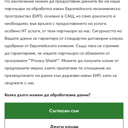
По изключение можем да предоставим данните Ви на наши
Политика за поверителност
партньори за обработка извън Европейското икономическо
пространство (ЕИП), основно в САЩ, но само доколкото е
необходимо, във връзка с предоставянето на услуги,
особено ИТ услуги, от тези партньори за нас. Сигурността на
Вашите данни се гарантира от стандартни договорни клаузи,
одобрени от Европейската комисия. Също така се стремим
да гарантираме, че нашите партньори са обхванати от
програмата ""Privacy Shield"". Можете да получите копие от
предпазните мерки, които прилагаме по отношение на
прехвърлянето на данни към държави извън ЕИП, като се
свържете с нас.
Колко дълго можем да обработваме данни?
Можете да се свържете с нас по всяко време на адрес:
Съгласен съм
MODIVO S.A., ul. Nowy Kisielin - Nowa 9, 66-002 Zielona Góra;
имейл адрес: info@obuvki.bg, телефон: 052/953169. Можете
Други опции